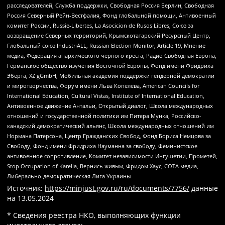
расследователей, Служба поддержки, Свободная Россия Берлин, Свободная
Россия Северный Рейн-Вестфалия, Фонд глобальной помощи, Антивоенный
комитет России, Russie-Libertes, La Asocicion de Rusos Libres, Союз за
возвращение Северных территорий, Крымскотатарский Ресурсный Центр,
Глобальный союз IndustriALL, Russian Election Monitor, Article 19, Мнение
медиа, Федерация анархического черного креста, Радио Свободная Европа,
Германское общество изучения Восточной Европы, Фонд имени Фридриха
Эберта, XZ gGmbH, Мобильная академия поддержки гендерной демократии
и миротворчества, Форум имени Льва Копелева, American Councils for
International Education, Cultural Vistas, Institute of International Education,
Антивоенное движение Антальи, Открытый диалог, Школа международных
отношений и государственной политики им Питера Мунка, Российско-
канадский демократический альянс, Школа международных отношений им
Нормана Патерсона, Центр Гражданских Свобод, Фонд Бориса Немцова за
Свободу, Фонд имени Фридриха Науманна за свободу, Феминистское
антивоенное сопротивление, Комитет независимости Ингушетии, Прометей,
Stop Occupation of Karelia, Вернись живым, Фридом Хаус, СОТА медиа,
Либерально-демократическая Лига Украины
Источник:
https://minjust.gov.ru/ru/documents/7756/
данные
на
13.05.2024
* Сведения реестра НКО, выполняющих функции