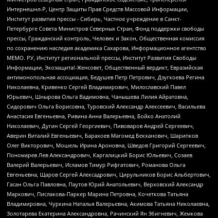
Интернешнл-Р, Центр Защиты Прав Средств Массовой Информации,
Институт развития прессы - Сибирь, Частное учреждение в Санкт-
Петербурге Совета Министров Северных Стран, Фонд поддержки свободы
прессы, Гражданский контроль, Человек и Закон, Общественная комиссия
по сохранению наследия академика Сахарова, Информационное агентство
МЕМО. РУ, Институт региональной прессы, Институт Развития Свободы
Информации, Экозащита!-Женсовет, Общественный вердикт, Евразийская
антимонопольная ассоциация, Бедушев Петр Петрович, Дзугкоева Регина
Николаевна, Кривенко Сергей Владимирович, Милославский Павел
Юрьевич, Шнырова Ольга Вадимовна, Чанышева Лилия Айратовна,
Сидорович Ольга Борисовна, Туровский Александр Алексеевич, Васильева
Анастасия Евгеньевна, Ривина Анна Валерьевна, Бойко Анатолий
Николаевич, Дугин Сергей Георгиевич, Пивоваров Андрей Сергеевич,
Аверин Виталий Евгеньевич, Барахоев Магомед Бекханович, Шарипков
Олег Викторович, Мошель Ирина Ароновна, Шведов Григорий Сергеевич,
Пономарев Лев Александрович, Каргалицкий Борис Юльевич, Созаев
Валерий Валерьевич, Исламов Тимур Рифгатович, Романова Ольга
Евгеньевна, Щаров Сергей Алексадрович, Цирульников Борис Альбертович,
Гасан Ольга Павловна, Паутов Юрий Анатольевич, Верховский Александр
Маркович, Пислакова-Паркер Марина Петровна, Кочеткова Татьяна
Владимировна, Чуркина Наталья Валерьевна, Акимова Татьяна Николаевна,
Золотарева Екатерина Александровна, Рачинский Ян Збигневич, Жемкова