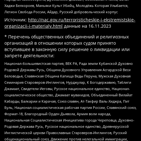
Хаджи Белхороев, Маньяки Культ Убийц, Молодёжь Которая Улыбается,
Легион Свобода России, Айдар, Русский добровольческий корпус
Источник:
http://nac.gov.ru/terroristicheskie-i-ekstremistskie-
organizacii-i-materialy.html
данные на
16.11.2023
* Перечень общественных объединений и религиозных
организаций в отношении которых судом принято
вступившее в законную силу решение о ликвидации или
запрете деятельности:
Национал-большевистская партия, ВЕК РА, Рада земли Кубанской Духовно
Родовой Державы Русь, Община Духовного Управления Асгардской Веси
Беловодья, Славянская Община Капища Веды Перуна, Мужская Духовная
Семинария Староверов-Инглингов, Нурджулар, К Богодержавию, Таблиги
Джамаат, Свидетели Иеговы, Русское национальное единство, Национал-
социалистическое общество, Джамаат мувахидов, Объединенный Вилайат
Кабарды, Балкарии и Карачая, Союз славян, Ат-Такфир Валь-Хиджра, Пит
Буль, Национал-социалистическая рабочая партия России, Славянский союз,
Формат-18, Благородный Орден Дьявола, Армия воли народа,
Национальная Социалистическая Инициатива города Череповца, Духовно-
Родовая Держава Русь, Русское национальное единство, Древнерусской
Инглистической церкви Православных Староверов-Инглингов, Русский
общенациональный союз, Движение против нелегальной иммиграции,