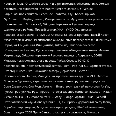
Кровь и Честь, О свободе совести и о религиозных объединениях, Омская
организация общественного политического движения Русское
национальное единство, Северное Братство, Клуб Болельщиков
Футбольного Клуба Динамо, Файзрахманисты, Мусульманская религиозная
организация п. Боровский, Община Коренного Русского народа
Щелковского района, Правый сектор, УНА - УНСО, Украинская
повстанческая армия, Тризуб им. Степана Бандеры, Братство, Белый Крест,
Misanthropic division, Религиозное объединение последователей инглиизма,
Народная Социальная Инициатива, TulaSkins, Этнополитическое
объединение Русские, Русское национальное объединение Атака, Мечеть
Мирмамеда, Община Коренного Русского народа г. Астрахани, ВОЛЯ,
Меджлис крымскотатарского народа, Рубеж Севера, ТОЙС, О
противодействии экстремистской деятельности, РЕВТАТПОД, Артподготовка,
Штольц, В честь иконы Божией Матери Державная, Сектор 16,
Независимость, Фирма, Молодежная правозащитная группа МПГ, Курсом
Правды и Единения, Каракольская инициативная группа, Автоград Крю,
Союз Славянских Сил Руси, Алля-Аят, Благотворительный пансионат Ак Умут,
Русская республика Русь, Арестантское уголовное единство, Башкорт, Нация
и свобода, Нация и свобода, W.H.С., Фалунь Дафа, Иртыш Ultras, Русский
Патриотический клуб-Новокузнецк/РПК, Сибирский державный союз, Фонд
борьбы с коррупцией, Фонд защиты прав граждан, Штабы Навального,
Совет граждан СССР Прикубанского округа г. Краснодара, Мужское