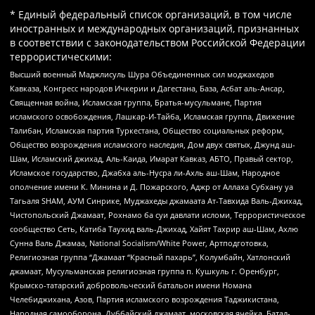
* Единый федеральный список организаций, в том числе
иностранных и международных организаций, признанных
в соответствии с законодательством Российской Федерации
террористическими:
Высший военный Маджлисуль Шура Объединенных сил моджахедов
Кавказа, Конгресс народов Ичкерии и Дагестана, База, Асбат аль-Ансар,
Священная война, Исламская группа, Братья-мусульмане, Партия
исламского освобождения, Лашкар-И-Тайба, Исламская группа, Движение
Талибан, Исламская партия Туркестана, Общество социальных реформ,
Общество возрождения исламского наследия, Дом двух святых, Джунд аш-
Шам, Исламский джихад, Аль-Каида, Имарат Кавказ, АБТО, Правый сектор,
Исламское государство, Джабха аль-Нусра ли-Ахль аш-Шам, Народное
ополчение имени К. Минина и Д. Пожарского, Аджр от Аллаха Субхану уа
Тагьаля SHAM, АУМ Синрике, Муджахеды джамаата Ат-Тавхида Валь-Джихад,
Чистопольский Джамаат, Рохнамо ба суи давлати исломи, Террористическое
сообщество Сеть, Катиба Таухид валь-Джихад, Хайят Тахрир аш-Шам, Ахлю
Сунна Валь Джамаа, National Socialism/White Power, Артподготовка,
Религиозная группа “Джамаат “Красный пахарь”, Колумбайн, Хатлонский
джамаат, Мусульманская религиозная группа п. Кушкуль г. Оренбург,
Крымско-татарский добровольческий батальон имени Номана
Челебиджихана, Азов, Партия исламского возрождения Таджикистана,
Народная самооборона, Дуббайский джамаат, московская ячейка, Батал-