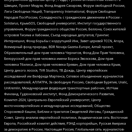
Швеции, Проект Медуза, Фонд Андрея Сахарова, Форум свободной России,
Лига Свободных Наций, Transparеncy International, Форум Свободных
Народов ПостРоссии, Солидарность с гражданским движением в России –
Solidarus, КрымSOS, Свободный университет, Институт государственного
управления, Форум гражданского общества Россия, Беллона, Союз жителей
островов Тисима и Хабомаи, Съезд народных депутатов, Гринпис
Интернешнл, Фонд борьбы с коррупцией Инк, Завет церквей TCCN, Агора,
Всемирный фонд природы, BDR Novaja Gazeta-Europe, Алтай проект,
Образовательный дом прав человека Чернигов, Фонд Дом Прав Человека,
Белорусский дом прав человека имени Бориса Звозскова, Дом прав
человека Тбилиси, Дом прав человека Ереван, Дом прав человека Крым,
Центр дикого лосося, TVR Studios, ТВ Дождь, Центр европейских
исследований им Вилфрида Мартенса, Сетевое объединение журналистов
расследователей, АЛЛАТРА, За свободную Россию, Свободная Бурятия, Uralic,
UnKremlin, Международная федерация транспортных рабочих, ИстЧам
Финланд, Гудзоновский институт, Фонд Демократического Развития,
Комитет-2024, Центрально-Европейский университет, Центр
восточноевропейских и международных исследований, Общество
Сторожевой башни, Библии и трактатов Свидетелей Иеговы, Гражданский
Совет, Центр анализа европейской политики, Академическая сеть Восточная
Европа, Российский комитет действия, РЭНД корпорейшн, Русская Америка
за демократию в России, Настоящая Россия, Глобальная сеть журналистов-