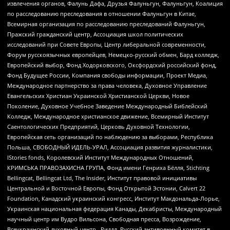
извлечения органов, Фалунь Дафа, Друзья Фалуньгун, Фалуньгун, Коалиция
по расследованию преследования в отношении Фалуньгун в Китае,
Всемирная организация по расследованию преследований Фалуньгун,
Пражский гражданский центр, Ассоциация школ политических
исследований при Совете Европы, Центр либеральной современности,
Форум русскоязычных европейцев, Немецко-русский обмен, Бард колледж,
Европейский выбор, Фонд Ходорковского, Оксфордский российский фонд,
Фонд Будущее России, Компания свободы информации, Проект Медиа,
Международное партнерство за права человека, Духовное Управление
Евангельских Христиан Украинской Христианской Церкви, Новое
Поколение, Духовное Учебное Заведение Международный Библейский
Колледж, Международное христианское движение, Всемирный Институт
Саентологических Предприятий, Церковь Духовной Технологии,
Европейская сеть организаций по наблюдению за выборами, Республика
Польша, СВОБОДНЫЙ ИДЕЛЬ-УРАЛ, Ассоциация развития журналистики,
IStories fonds, Королевский Институт Международных Отношений,
КРИМСЬКА ПРАВОЗАХИСНА ГРУПА, Фонд имени Генриха Бёлля, Stichting
Bellingcat, Bellingcat Ltd, The Insider, Институт правовой инициативы
Центральной и Восточной Европы, Фонд Открытой Эстонии, Calvert 22
Foundation, Канадский украинский конгресс, Институт Макдональда-Лорье,
Украинская национальная федерация Канады, Декабристы, Международный
научный центр им Вудро Вильсона, Свободная пресса, Возрождение,
Всеукраинский духовный центр , Риддл, Русский антивоенный комитет в