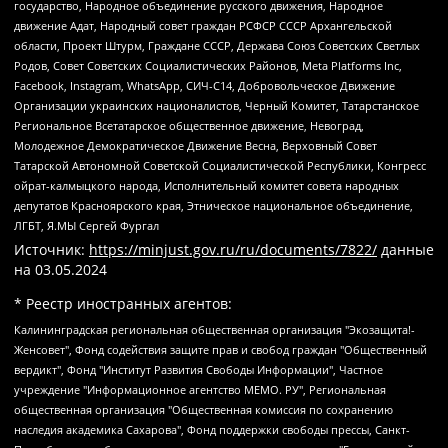
государство, Народное объединение русского движения, Народное
движение Адат, Народный совет граждан РСФСР СССР Архангельской
области, Проект Штурм, Граждане СССР, Держава Союз Советских Светлых
Родов, Совет Советских Социалистических Районов, Meta Platforms Inc,
Facebook, Instagram, WhatsApp, СИЧ-С14, Добровольческое Движение
Организации украинских националистов, Черный Комитет, Татарстанское
Региональное Всетатарское общественное движение, Невоград,
Молодежное Демократическое Движение Весна, Верховный Совет
Татарской Автономной Советской Социалистической Республики, Конгресс
ойрат-калмыцкого народа, Исполнительный комитет совета народных
депутатов Красноярского края, Этническое национальное объединение,
ЛГБТ, Я.МЫ Сергей Фургал
Источник:
https://minjust.gov.ru/ru/documents/7822/
данные
на
03.05.2024
* Реестр иностранных агентов:
Калининградская региональная общественная организация "Экозащита!-Женсовет", Фонд содействия защите прав и свобод граждан "Общественный вердикт", Фонд "Институт Развития Свободы Информации", Частное учреждение "Информационное агентство МЕМО. РУ", Региональная общественная организация "Общественная комиссия по сохранению наследия академика Сахарова", Фонд поддержки свободы прессы, Санкт-Петербургская общественная правозащитная организация "Гражданский контроль", Межрегиональная общественная организация "Информационно-просветительский центр "Мемориал", Региональный Фонд "Центр Защиты Прав Средств Массовой Информации", с 05.12.2023 Фонд "Центр Защиты Прав Средств массовой информации", Региональная общественная благотворительная организация помощи беженцам и мигрантам "Гражданское содействие", Негосударственное образовательное учреждение дополнительного профессионального образования (повышение квалификации) специалистов "АКАДЕМИЯ ПО ПРАВАМ ЧЕЛОВЕКА", Свердловская региональная общественная организация "Сутяжник", Автономная некоммерческая организация "Центр независимых социологических исследований", Союз общественных объединений "Российский исследовательский центр по правам человека", Региональное общественное учреждение научно-информационный центр "МЕМОРИАЛ", Некоммерческая организация "Фонд защиты гласности", Автономная некоммерческая организация "Институт прав человека", Городская общественная организация "Екатеринбургское общество "МЕМОРИАЛ", Городская общественная организация "Рязанское историко-просветительское и правозащитное общество "Мемориал" (Рязанский Мемориал), Челябинский региональный орган общественной самодеятельности – женское общественное объединение "Женщины Евразии", Челябинский региональный орган общественной самодеятельности "Уральская правозащитная группа", Фонд содействия защите здоровья и социальной справедливости имени Андрея Рылькова, Автономная Некоммерческая Организация "Аналитический Центр Юрия Левады", Автономная некоммерческая организация социальной поддержки населения "Проект Апрель", Региональная общественная организация помощи женщинам и детям, находящимся в кризисной ситуации "Информационно-методический центр "Анна", Фонд содействия развитию массовых коммуникаций и правовому просвещению "Так-так-Так", Фонд содействия устойчивому развитию "Серебряная тайга", Свердловский региональный общественный фонд социальных проектов "Новое время", "Idel.Реалии", Кавказ.Реалии, Крым.Реалии, Телеканал Настоящее Время, Татаро-башкирская служба Радио Свобода (Azatliq Radiosi), Радио Свободная Европа/Радио Свобода (PCE/PC), "Сибирь.Реалии", "Фактограф", Благотворительный фонд помощи осужденным и их семьям, Автономная некоммерческая организация "Институт глобализации и социальных движений", Фонд "В защиту прав заключенных", Частное учреждение "Центр поддержки и содействия развитию средств массовой информации", Пензенский региональный общественный благотворительный фонд "Гражданский союз", "Север.Реалии", Некоммерческая организация Фонд "Правовая инициатива", Общество с ограниченной ответственностью "Радио Свободная Европа/Радио Свобода", Чешское информационное агентство "MEDIUM-ORIENT", Красноярская региональная общественная организация "Мы против СПИДа", Камалягин Денис Николаевич, Маркелов Сергей Евгеньевич, Пономарев Лев Александрович, Савицкая Людмила Алексеевна, Автономная некоммерческая организация "Центр по работе с проблемой насилия "НАСИЛИЮ.НЕТ", Межрегиональный профессиональный союз работников здравоохранения "Альянс врачей", Юридическое лицо, зарегистрированное в Латвийской Республике, SIA "Medusa Project" (регистрационный номер 40103797863, дата регистрации 10.06.2014), Некоммерческая организация "Фонд по борьбе с коррупцией", Автономная некоммерческая организация "Институт права и публичной политики", Баданин Роман Сергеевич, Гликин Максим Александрович, Железнова Мария Михайловна, Лукьянова Юлия Сергеевна, Маетная Елизавета Витальевна, Маняхин Петр Борисович, Чуракова Ольга Владимировна, Ярош Юлия Петровна, Юридическое лицо "The Insider SIA", зарегистрированное в Риге, Латвийская Республика (дата регистрации 26.06.2015), являющееся администратором доменного имени интернет-издания "The Insider SIA", https://theins.ru, Постернак Алексей Евгеньевич, Рубин Михаил Аркадьевич, Анин Роман Александрович, Юридическое лицо Istories fonds, зарегистрированное в Латвийской Республике (регистрационный номер 50008295751, дата регистрации 24.02.2020), Великовский Дмитрий Александрович, Долинина Ирина Николаевна, Мароховская Алеся Алексеевна, Шлейнов Роман Юрьевич, Шмагун Олеся Валентиновна, Общество с ограниченной ответственностью "Альтаир 2021", Общество с ограниченной ответственностью "Вега 2021", Общество с ограниченной ответственностью "Главный редактор 2021", Общество с ограниченной ответственностью "Ромашки монолит", Важенков Артем Валерьевич, Ивановская областная общественная организация "Центр гендерных исследований", Гурман Юрий Альбертович, Медиапроект "ОВД-Инфо", Егоров Владимир Владимирович, Жилинский Владимир Александрович, Общество с ограниченной ответственностью "ЗП", Иванова София Юрьевна, Карезина Инна Павловна, Кильтау Екатерина Викторовна, Петров Алексей Викторович, Пискунов Сергей Евгеньевич, Смирнов Сергей Сергеевич, Тихонов Михаил Сергеевич, Общество с ограниченной ответственностью "ЖУРНАЛИСТ-ИНОСТРАННЫЙ АГЕНТ", Арапова Галина Юрьевна, Вольтская Татьяна Анатольевна, Американская компания "Mason G.E.S. Anonymous Foundation" (США), являющаяся владельцем интернет-издания https://mnews.world/, Компания "Stichting Bellingcat", зарегистрированная в Нидерландах (дата регистрации 11.07.2018), Захаров Андрей Вячеславович, Клепиковская Екатерина Дмитриевна, Общество с ограниченной ответственностью "МЕМО", Перл Роман Александрович, Симонов Евгений Алексеевич, Соловьева Елена Анатольевна, Сотников Даниил Владимирович, Сурначева Елизавета Дмитриевна, Автономная некоммерческая организация по защите прав человека и информированию населения "Якутия – Наше Мнение", Общество с ограниченной ответственностью "Москоу диджитал медиа", с 26.01.2023 Общество с ограниченной ответственностью "Чайка Белые сады", Ветошкина Валерия Валерьевна, Заговора Максим Александрович, Межрегиональное общественное движение "Российская ЛГБТ - сеть", Оленичев Максим Владимирович, Павлов Иван Юрьевич, Скворцова Елена Сергеевна, Общество с ограниченной ответственностью "Как бы инагент", Кочетков Игорь Викторович, Общество с ограниченной ответственностью "Честные выборы", Еланчик Олег Александрович, Общество с ограниченной ответственностью "Нобелевский призыв", Гималова Регина Эмилевна, Григорьев Андрей Валерьевич, Григорьева Алина Александровна, Ассоциация по содействию защите прав призывников, альтернативнослужащих и военнослужащих "Правозащитная группа "Гражданин.Армия.Право", Хисамова Регина Фаритовна, Автономная некоммерческая организация по реализации социально-правовых программ "Лилит", Дальневосточное общественное движение "Маяк", Санкт-Петербургская ЛГБТ-инициативная группа "Выход", Инициативная группа ЛГБТ+ "Реверс", Алексеев Андрей Викторович, Бекбулатова Таисия Львовна, Беляев Иван Михайлович, Владыкина Елена Сергеевна, Гельман Марат Александрович, Никульшина Вероника Юрьевна, Толоконникова Надежда Андреевна, Шендерович Виктор Анатольевич, Общество с ограниченной ответственностью "Данное сообщение", Общество с ограниченной ответственностью Издательский дом "Новая глава", Айнбиндер Александра Александровна, Московский комьюнити-центр для ЛГБТ+инициатив, Благотворительный фонд развития филантропии, Deutsche Welle (Германия, Kurt-Schumacher-Strasse 3, 53113 Bonn), Борзунова Мария Михайловна, Воробьев Виктор Викторович, Голубева Анна Львовна, Константинова Алла Михайловна, Малкова Ирина Владимировна, Мурадов Мурад Абдулгалимович, Осетинская Елизавета Николаевна, Понасенков Евгений Николаевич, Ганапольский Матвей Юрьевич, Киселев Евгений Алексеевич, Борухович Ирина Григорьевна, Дремин Иван Тимофеевич, Дубровский Дмитрий Викторович, Красноярская региональная общественная организация поддержки и развития альтернативных образовательных технологий и межкультурных коммуникаций "ИНТЕРРА", Маяковская Екатерина Алексеевна, Фейгин Марк Захарович, Филимонов Андрей Викторович, Дзугкоева Регина Николаевна, Доброхотов Роман Александрович, Дудь Юрий Александрович, Елкин Сергей Владимирович, Кругликов Кирилл Игоревич, Сабунаева Мария Леонидовна, Семенов Алексей Владимирович, Шаинян Карен Багратович, Шульман Екатерина Михайловна, Асафьев Артур Валерьевич, Вахштайн Виктор Семенович, Венедиктов Алексей Алексеевич, Лушникова Екатерина Евгеньевна, Волков Леонид Михайлович, Невзоров Александр Глебович, Пархоменко Сергей Борисович, Сироткин Ярослав Николаевич, Кара-Мурза Владимир Владимирович, Баранова Наталья Владимировна, Гозман Леонид Яковлевич, Кагарлицкий Борис Юльевич, Климарев Михаил Валерьевич, Милов Владимир Станиславович, Автономная некоммерческая организация Краснодарский центр современного искусства "Типография", Моргенштерн Алишер Тагирович, Соболь Любовь Эдуардовна, Общество с ограниченной ответственностью "ЛИЗА НОРМ", Каспаров Гарри Кимович, Ходорковский Михаил Борисович, Общество с ограниченной ответственностью "Апрельские тезисы", Данилович Ирина Брониславовна, Кашин Олег Владимирович, Петров Николай Владимирович, Пивоваров Алексей Владимирович, Соколов Михаил Владимирович, Цветкова Юлия Владимировна, Чичваркин Евгений Александрович, Комитет против пыток/Команда против пыток, Общество с ограниченной ответственностью "Первый научный", Общество с ограниченной ответственностью "Вертолет и ко", Белоцерковская Вероника Борисовна, Кац Максим Евгеньевич, Лазарева Татьяна Юрьевна, Шаведдинов Руслан Табризович, Яшин Илья Валерьевич, Общество с ограниченной ответственностью "Иноагент ААВ", Алешковский Дмитрий Петрович, Альбац Евгения Марковна, Быков Дмитрий Львович, Галямина Юлия Евгеньевна, Лойко Сергей Леонидович, Мартынов Кирилл Константинович, Медведев Сергей Александрович, Крашенинников Федор Геннадиевич, Гордеева Катерина Вл