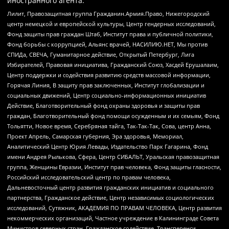
иностранного агента:
Лилит, Правозащитная группа Гражданин.Армия.Право, Нижегородский
центр немецкой и европейской культуры, Центр гендерных исследований,
Фонд защиты прав граждан Штаб, Институт права и публичной политики,
Фонд борьбы с коррупцией, Альянс врачей, НАСИЛИЮ.НЕТ, Мы против
СПИДа, СВЕЧА, Гуманитарное действие, Открытый Петербург, Лига
Избирателей, Правовая инициатива, Гражданский Союз, Хасдей Ерушалаим,
Центр поддержки и содействия развитию средств массовой информации,
Горячая Линия, В защиту прав заключенных, Институт глобализации и
социальных движений, Центр социально-информационных инициатив
Действие, Благотворительный фонд охраны здоровья и защиты прав
граждан, Благотворительный фонд помощи осужденным и их семьям, Фонд
Тольятти, Новое время, Серебряная тайга, Так-Так-Так, Сова, центр Анна,
Проект Апрель, Самарская губерния, Эра здоровья, Мемориал,
Аналитический Центр Юрия Левады, Издательство Парк Гагарина, Фонд
имени Андрея Рылькова, Сфера, Центр СИБАЛЬТ, Уральская правозащитная
группа, Женщины Евразии, Институт прав человека, Фонд защиты гласности,
Российский исследовательский центр по правам человека,
Дальневосточный центр развития гражданских инициатив и социального
партнерства, Гражданское действие, Центр независимых социологических
исследований, Сутяжник, АКАДЕМИЯ ПО ПРАВАМ ЧЕЛОВЕКА, Центр развития
некоммерческих организаций, Частное учреждение в Калининграде Совета
Министров северных стран, Гражданское содействие, Трансперенси