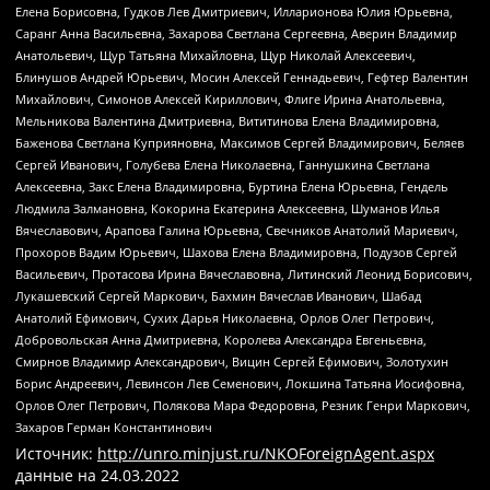
Елена Борисовна, Гудков Лев Дмитриевич, Илларионова Юлия Юрьевна,
Саранг Анна Васильевна, Захарова Светлана Сергеевна, Аверин Владимир
Анатольевич, Щур Татьяна Михайловна, Щур Николай Алексеевич,
Блинушов Андрей Юрьевич, Мосин Алексей Геннадьевич, Гефтер Валентин
Михайлович, Симонов Алексей Кириллович, Флиге Ирина Анатольевна,
Мельникова Валентина Дмитриевна, Вититинова Елена Владимировна,
Баженова Светлана Куприяновна, Максимов Сергей Владимирович, Беляев
Сергей Иванович, Голубева Елена Николаевна, Ганнушкина Светлана
Алексеевна, Закс Елена Владимировна, Буртина Елена Юрьевна, Гендель
Людмила Залмановна, Кокорина Екатерина Алексеевна, Шуманов Илья
Вячеславович, Арапова Галина Юрьевна, Свечников Анатолий Мариевич,
Прохоров Вадим Юрьевич, Шахова Елена Владимировна, Подузов Сергей
Васильевич, Протасова Ирина Вячеславовна, Литинский Леонид Борисович,
Лукашевский Сергей Маркович, Бахмин Вячеслав Иванович, Шабад
Анатолий Ефимович, Сухих Дарья Николаевна, Орлов Олег Петрович,
Добровольская Анна Дмитриевна, Королева Александра Евгеньевна,
Смирнов Владимир Александрович, Вицин Сергей Ефимович, Золотухин
Борис Андреевич, Левинсон Лев Семенович, Локшина Татьяна Иосифовна,
Орлов Олег Петрович, Полякова Мара Федоровна, Резник Генри Маркович,
Захаров Герман Константинович
Источник:
http://unro.minjust.ru/NKOForeignAgent.aspx
данные на
24.03.2022