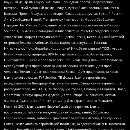
научный центр им Вудро Вильсона, Свободная пресса, Возрождение,
Всеукраинский духовный центр , Риддл, Русский антивоенный комитет в
Швеции, Проект Медуза, Фонд Андрея Сахарова, Форум свободной России,
Лига Свободных Наций, Transparеncy International, Форум Свободных
Народов ПостРоссии, Солидарность с гражданским движением в России –
Solidarus, КрымSOS, Свободный университет, Институт государственного
управления, Форум гражданского общества Россия, Беллона, Союз жителей
островов Тисима и Хабомаи, Съезд народных депутатов, Гринпис
Интернешнл, Фонд борьбы с коррупцией Инк, Завет церквей TCCN, Агора,
Всемирный фонд природы, BDR Novaja Gazeta-Europe, Алтай проект,
Образовательный дом прав человека Чернигов, Фонд Дом Прав Человека,
Белорусский дом прав человека имени Бориса Звозскова, Дом прав
человека Тбилиси, Дом прав человека Ереван, Дом прав человека Крым,
Центр дикого лосося, TVR Studios, ТВ Дождь, Центр европейских
исследований им Вилфрида Мартенса, Сетевое объединение журналистов
расследователей, АЛЛАТРА, За свободную Россию, Свободная Бурятия, Uralic,
UnKremlin, Международная федерация транспортных рабочих, ИстЧам
Финланд, Гудзоновский институт, Фонд Демократического Развития,
Комитет-2024, Центрально-Европейский университет, Центр
восточноевропейских и международных исследований, Общество
Сторожевой башни, Библии и трактатов Свидетелей Иеговы, Гражданский
Совет, Центр анализа европейской политики, Академическая сеть Восточная
Европа, Российский комитет действия, РЭНД корпорейшн, Русская Америка