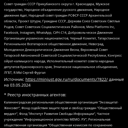
Совет граждан СССР Прикубанского округа г. Краснодара, Мужское
государство, Народное объединение русского движения, Народное
движение Адат, Народный совет граждан РСФСР СССР Архангельской
области, Проект Штурм, Граждане СССР, Держава Союз Советских Светлых
Родов, Совет Советских Социалистических Районов, Meta Platforms Inc,
Facebook, Instagram, WhatsApp, СИЧ-С14, Добровольческое Движение
Организации украинских националистов, Черный Комитет, Татарстанское
Региональное Всетатарское общественное движение, Невоград,
Молодежное Демократическое Движение Весна, Верховный Совет
Татарской Автономной Советской Социалистической Республики, Конгресс
ойрат-калмыцкого народа, Исполнительный комитет совета народных
депутатов Красноярского края, Этническое национальное объединение,
ЛГБТ, Я.МЫ Сергей Фургал
Источник:
https://minjust.gov.ru/ru/documents/7822/
данные
на
03.05.2024
* Реестр иностранных агентов:
Калининградская региональная общественная организация "Экозащита!-Женсовет", Фонд содействия защите прав и свобод граждан "Общественный вердикт", Фонд "Институт Развития Свободы Информации", Частное учреждение "Информационное агентство МЕМО. РУ", Региональная общественная организация "Общественная комиссия по сохранению наследия академика Сахарова", Фонд поддержки свободы прессы, Санкт-Петербургская общественная правозащитная организация "Гражданский контроль", Межрегиональная общественная организация "Информационно-просветительский центр "Мемориал", Региональный Фонд "Центр Защиты Прав Средств Массовой Информации", с 05.12.2023 Фонд "Центр Защиты Прав Средств массовой информации", Региональная общественная благотворительная организация помощи беженцам и мигрантам "Гражданское содействие", Негосударственное образовательное учреждение дополнительного профессионального образования (повышение квалификации) специалистов "АКАДЕМИЯ ПО ПРАВАМ ЧЕЛОВЕКА", Свердловская региональная общественная организация "Сутяжник", Автономная некоммерческая организация "Центр независимых социологических исследований", Союз общественных объединений "Российский исследовательский центр по правам человека", Региональное общественное учреждение научно-информационный центр "МЕМОРИАЛ", Некоммерческая организация "Фонд защиты гласности", Автономная некоммерческая организация "Институт прав человека", Городская общественная организация "Екатеринбургское общество "МЕМОРИАЛ", Городская общественная организация "Рязанское историко-просветительское и правозащитное общество "Мемориал" (Рязанский Мемориал), Челябинский региональный орган общественной самодеятельности – женское общественное объединение "Женщины Евразии", Челябинский региональный орган общественной самодеятельности "Уральская правозащитная группа", Фонд содействия защите здоровья и социальной справедливости имени Андрея Рылькова, Автономная Некоммерческая Организация "Аналитический Центр Юрия Левады", Автономная некоммерческая организация социальной поддержки населения "Проект Апрель", Региональная общественная организация помощи женщинам и детям, находящимся в кризисной ситуации "Информационно-методический центр "Анна", Фонд содействия развитию массовых коммуникаций и правовому просвещению "Так-так-Так", Фонд содействия устойчивому развитию "Серебряная тайга", Свердловский региональный общественный фонд социальных проектов "Новое время", "Idel.Реалии", Кавказ.Реалии, Крым.Реалии, Телеканал Настоящее Время, Татаро-башкирская служба Радио Свобода (Azatliq Radiosi), Радио Свободная Европа/Радио Свобода (PCE/PC), "Сибирь.Реалии", "Фактограф", Благотворительный фонд помощи осужденным и их семьям, Автономная некоммерческая организация "Институт глобализации и социальных движений", Фонд "В защиту прав заключенных", Частное учреждение "Центр поддержки и содействия развитию средств массовой информации", Пензенский региональный общественный благотворительный фонд "Гражданский союз", "Север.Реалии", Некоммерческая организация Фонд "Правовая инициатива", Общество с ограниченной ответственностью "Радио Свободная Европа/Радио Свобода", Чешское информационное агентство "MEDIUM-ORIENT", Красноярская региональная общественная организация "Мы против СПИДа", Камалягин Денис Николаевич, Маркелов Сергей Евгеньевич, Пономарев Лев Александрович, Савицкая Людмила Алексеевна, Автономная некоммерческая организация "Центр по работе с проблемой насилия "НАСИЛИЮ.НЕТ", Межрегиональный профессиональный союз работников здравоохранения "Альянс врачей", Юридическое лицо, зарегистрированное в Латвийской Республике, SIA "Medusa Project" (регистрационный номер 40103797863, дата регистрации 10.06.2014), Некоммерческая организация "Фонд по борьбе с коррупцией", Автономная некоммерческая организация "Институт права и публичной политики", Баданин Роман Сергеевич, Гликин Максим Александрович, Железнова Мария Михайловна, Лукьянова Юлия Сергеевна, Маетная Елизавета Витальевна, Маняхин Петр Борисович, Чуракова Ольга Владимировна, Ярош Юлия Петровна, Юридическое лицо "The Insider SIA", зарегистрированное в Риге, Латвийская Республика (дата регистрации 26.06.2015), являющееся администратором доменного имени интернет-издания "The Insider SIA", https://theins.ru, Постернак Алексей Евгеньевич, Рубин Михаил Аркадьевич, Анин Роман Александрович, Юридическое лицо Istories fonds, зарегистрированное в Латвийской Республике (регистрационный номер 50008295751, дата регистрации 24.02.2020), Великовский Дмитрий Александрович, Долинина Ирина Николаевна, Мароховская Алеся Алексеевна, Шлейнов Роман Юрьевич, Шмагун Олеся Валентиновна, Общество с ограниченной ответственностью "Альтаир 2021", Общество с ограниченной ответственностью "Вега 2021", Общество с ограниченной ответственностью "Главный редактор 2021", Общество с ограниченной ответственностью "Ромашки монолит", Важенков Артем Валерьевич, Ивановская областная общественная организация "Центр гендерных исследований", Гурман Юрий Альбертович, Медиапроект "ОВД-Инфо", Егоров Владимир Владимирович, Жилинский Владимир Александрович, Общество с ограниченной ответственностью "ЗП", Иванова София Юрьевна, Карезина Инна Павловна, Кильтау Екатерина Викторовна, Петров Алексей Викторович, Пискунов Сергей Евгеньевич, Смирнов Сергей Сергеевич, Тихонов Михаил Сергеевич, Общество с ограниченной ответственностью "ЖУРНАЛИСТ-ИНОСТРАННЫЙ АГЕНТ", Арапова Галина Юрьевна, Вольтская Татьяна Анатольевна, Американская компания "Mason G.E.S. Anonymous Foundation" (США), являющаяся владельцем интернет-издания https://mnews.world/, Компания "Stichting Bellingcat", зарегистрированная в Нидерландах (дата регистрации 11.07.2018), Захаров Андрей Вячеславович, Клепиковская Екатерина Дмитриевна, Общество с ограниченной ответственностью "МЕМО", Перл Роман Александрович, Симонов Евгений Алексеевич, Соловьева Елена Анатольевна, Сотников Даниил Владимирович, Сурначева Елизавета Дмитриевна, Автономная некоммерческая организация по защите прав человека и информированию населения "Якутия – Наше Мнение", Общество с ограниченной ответственностью "Москоу диджитал медиа", с 26.01.2023 Общество с ограниченной ответственностью "Чайка Белые сады", Ветошкина Валерия Валерьевна, Заговора Максим Александрович, Межрегиональное общественное движение "Российская ЛГБТ - сеть", Оленичев Максим Владимирович, Павлов Иван Юрьевич, Скворцова Елена Сергеевна, Общество с ограниченной ответственностью "Как бы инагент", Кочетков Игорь Викторович, Общество с ограниченной ответственностью "Честные выборы", Еланчик Олег Александрович, Общество с ограниченной ответственностью "Нобелевский призыв", Гималова Регина Эмилевна, Григорьев Андрей Валерьевич, Григорьева Алина Александровна, Ассоциация по содействию защите прав призывников, альтернативнослужащих и военнослужащих "Правозащитная группа "Гражданин.Армия.Право", Хисамова Регина Фаритовна, Автономная некоммерческая организация по реализации социально-правовых программ "Лилит", Дальневосточное общественное движение "Маяк", Санкт-Петербургская ЛГБТ-инициативная группа "Выход", Инициативная группа ЛГБТ+ "Реверс", Алексеев Андрей Викторович, Бекбулатова Таисия Львовна, Беляев Иван Михайлович, Владыкина Елена Сергеевна, Гельман Марат Александрович, Никульшина Вероника Юрьевна, Толоконникова Надежда Андреевна, Шендерович Виктор Анатольевич, Общество с ограниченной ответственностью "Данное сообщение", Общество с ограниченной ответственностью Издательский дом "Новая глава", Айнбиндер Александра Александровна, Московский комьюнити-центр для ЛГБТ+инициатив, Благотворительный фонд развития филантропии, Deutsche Welle (Германия, Kurt-Schumacher-Strasse 3, 53113 Bonn), Борзунова Мария Михайловна, Воробьев Виктор Викторович, Голубева Анна Львовна, Константинова Алла Михайловна, Малкова Ирина Владимировна, Мурадов Мурад Абдулгалимович, Осетинская Елизавета Николаевна, Понасенков Евгений Николаевич, Ганапольский Матвей Юрьевич, Киселев Евгений Алексеевич, Борухович Ирина Григорьевна, Дремин Иван Тимофеевич, Дубровский Дмитрий Викторович, Красноярская региональная общественная организация поддержки и развития альтернативных образовательных технологий и межкультурных коммуникаций "ИНТЕРРА", Маяковская Екатерина Алексеевна, Фейгин Марк Захарович, Филимонов Андрей Викторович, Дзугкоева Регина Николаевна, Доброхотов Роман Александрович, Дудь Юрий Александрович, Елкин Сергей Владимирович, Кругликов Кирилл Игоревич, Сабунаева Мария Леонидовна, Семенов Алексей Владимирович, Шаинян Карен Багратович, Шульман Екатерина Михайловна, Асафьев Артур Валерьевич, Вахштайн Виктор Семенович, Венедиктов Алексей Алексеевич, Лушникова Екатерина Евгеньевна, Волков Леонид Михайлович, Невзоров Александр Глебович, Пархоменко Сергей Борисович, Сироткин Ярослав Николаевич, Кара-Мурза Владимир Владимирович, Баранова Наталья Владимировна, Гозман Леонид Яковлевич, Кагарлицкий Борис Юльевич, Климарев Михаил Валерьевич, Милов Владимир Станиславович, Автономная некоммерческая организация Краснодарский центр современного искусства "Типография", Моргенштерн Алишер Тагирович, Соболь Любовь Эдуардовна, Общество с ограниченной ответственностью "ЛИЗА НОРМ", Каспаров Гарри Кимович, Ходорковский Михаил Борисович, Общество с ограниченной ответственностью "Апрельские тезисы", Данилович Ирина Брониславовна, Кашин Олег Владимирович, Петров Николай Владимирович, Пивоваров Алексей Владимирович, Соколов Михаил Владимирович, Цветкова Юлия Владимировна, Чичваркин Евгений Александрович, Комитет против пыток/Команда против пыток, Общество с ограниченной ответственностью "Первый научный", Общество с ограниченной ответственностью "Вертолет и ко", Белоцерковская Вероника Борисовна, Кац Максим Евгеньевич, Лазарева Татьяна Юрьевна, Шаведдинов Руслан Табризович, Яшин Илья Валерьевич, Общество с ограниченной ответственностью "Иноагент ААВ", Алешковский Дмитрий Петрович, Альбац Евгения Марковна, Быков Дмитрий Львович, Галямина Юлия Евгеньевна, Лойко Сергей Леонидович, Мартынов Кирилл Константинович, Медведев Сергей Александрович, Крашенинников Федор Геннадиевич, Гордеева Катерина Вл