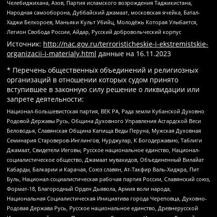
Челебиджихана, Азов, Партия исламского возрождения Таджикистана,
Народная самооборона, Дуббайский джамаат, московская ячейка, Батал-
Хаджи Белхороев, Маньяки Культ Убийц, Молодёжь Которая Улыбается,
Легион Свобода России, Айдар, Русский добровольческий корпус
Источник:
http://nac.gov.ru/terroristicheskie-i-ekstremistskie-
organizacii-i-materialy.html
данные на
16.11.2023
* Перечень общественных объединений и религиозных
организаций в отношении которых судом принято
вступившее в законную силу решение о ликвидации или
запрете деятельности:
Национал-большевистская партия, ВЕК РА, Рада земли Кубанской Духовно
Родовой Державы Русь, Община Духовного Управления Асгардской Веси
Беловодья, Славянская Община Капища Веды Перуна, Мужская Духовная
Семинария Староверов-Инглингов, Нурджулар, К Богодержавию, Таблиги
Джамаат, Свидетели Иеговы, Русское национальное единство, Национал-
социалистическое общество, Джамаат мувахидов, Объединенный Вилайат
Кабарды, Балкарии и Карачая, Союз славян, Ат-Такфир Валь-Хиджра, Пит
Буль, Национал-социалистическая рабочая партия России, Славянский союз,
Формат-18, Благородный Орден Дьявола, Армия воли народа,
Национальная Социалистическая Инициатива города Череповца, Духовно-
Родовая Держава Русь, Русское национальное единство, Древнерусской