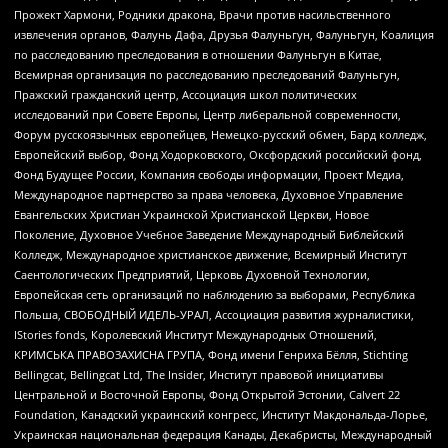
Прожект Хармони, Родники дракона, Врачи против насильственного
извлечения органов, Фалунь Дафа, Друзья Фалуньгун, Фалуньгун, Коалиция
по расследованию преследования в отношении Фалуньгун в Китае,
Всемирная организация по расследованию преследований Фалуньгун,
Пражский гражданский центр, Ассоциация школ политических
исследований при Совете Европы, Центр либеральной современности,
Форум русскоязычных европейцев, Немецко-русский обмен, Бард колледж,
Европейский выбор, Фонд Ходорковского, Оксфордский российский фонд,
Фонд Будущее России, Компания свободы информации, Проект Медиа,
Международное партнерство за права человека, Духовное Управление
Евангельских Христиан Украинской Христианской Церкви, Новое
Поколение, Духовное Учебное Заведение Международный Библейский
Колледж, Международное христианское движение, Всемирный Институт
Саентологических Предприятий, Церковь Духовной Технологии,
Европейская сеть организаций по наблюдению за выборами, Республика
Польша, СВОБОДНЫЙ ИДЕЛЬ-УРАЛ, Ассоциация развития журналистики,
IStories fonds, Королевский Институт Международных Отношений,
КРИМСЬКА ПРАВОЗАХИСНА ГРУПА, Фонд имени Генриха Бёлля, Stichting
Bellingcat, Bellingcat Ltd, The Insider, Институт правовой инициативы
Центральной и Восточной Европы, Фонд Открытой Эстонии, Calvert 22
Foundation, Канадский украинский конгресс, Институт Макдональда-Лорье,
Украинская национальная федерация Канады, Декабристы, Международный