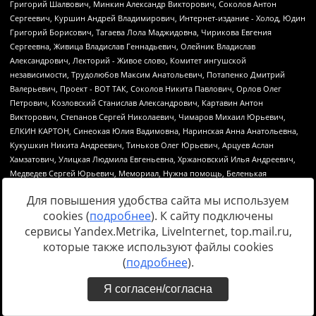
Для повышения удобства сайта мы используем
cookies (
подробнее
). К сайту подключены
сервисы Yandex.Metrika, LiveInternet, top.mail.ru,
которые также используют файлы cookies
Источник:
https://minjust.gov.ru/uploaded/files/reestr-
(
подробнее
).
inostrannyih-agentov-22-03-2024.pdf
данные на
22.03.2024
Я согласен/согласна