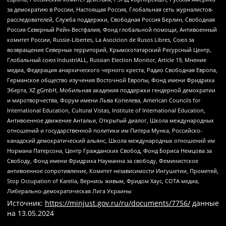
за демократию в России, Настоящая Россия, Глобальная сеть журналистов-
расследователей, Служба поддержки, Свободная Россия Берлин, Свободная
Россия Северный Рейн-Вестфалия, Фонд глобальной помощи, Антивоенный
комитет России, Russie-Libertes, La Asocicion de Rusos Libres, Союз за
возвращение Северных территорий, Крымскотатарский Ресурсный Центр,
Глобальный союз IndustriALL, Russian Election Monitor, Article 19, Мнение
медиа, Федерация анархического черного креста, Радио Свободная Европа,
Германское общество изучения Восточной Европы, Фонд имени Фридриха
Эберта, XZ gGmbH, Мобильная академия поддержки гендерной демократии
и миротворчества, Форум имени Льва Копелева, American Councils for
International Education, Cultural Vistas, Institute of International Education,
Антивоенное движение Антальи, Открытый диалог, Школа международных
отношений и государственной политики им Питера Мунка, Российско-
канадский демократический альянс, Школа международных отношений им
Нормана Патерсона, Центр Гражданских Свобод, Фонд Бориса Немцова за
Свободу, Фонд имени Фридриха Науманна за свободу, Феминистское
антивоенное сопротивление, Комитет независимости Ингушетии, Прометей,
Stop Occupation of Karelia, Вернись живым, Фридом Хаус, СОТА медиа,
Либерально-демократическая Лига Украины
Источник:
https://minjust.gov.ru/ru/documents/7756/
данные
на
13.05.2024