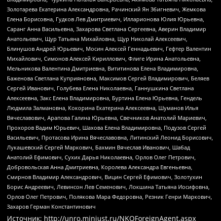
Золотарева Екатерина Александровна, Рачинский Ян Збигневич, Жемкова
Елена Борисовна, Гудков Лев Дмитриевич, Илларионова Юлия Юрьевна,
Саранг Анна Васильевна, Захарова Светлана Сергеевна, Аверин Владимир
Анатольевич, Щур Татьяна Михайловна, Щур Николай Алексеевич,
Блинушов Андрей Юрьевич, Мосин Алексей Геннадьевич, Гефтер Валентин
Михайлович, Симонов Алексей Кириллович, Флиге Ирина Анатольевна,
Мельникова Валентина Дмитриевна, Вититинова Елена Владимировна,
Баженова Светлана Куприяновна, Максимов Сергей Владимирович, Беляев
Сергей Иванович, Голубева Елена Николаевна, Ганнушкина Светлана
Алексеевна, Закс Елена Владимировна, Буртина Елена Юрьевна, Гендель
Людмила Залмановна, Кокорина Екатерина Алексеевна, Шуманов Илья
Вячеславович, Арапова Галина Юрьевна, Свечников Анатолий Мариевич,
Прохоров Вадим Юрьевич, Шахова Елена Владимировна, Подузов Сергей
Васильевич, Протасова Ирина Вячеславовна, Литинский Леонид Борисович,
Лукашевский Сергей Маркович, Бахмин Вячеслав Иванович, Шабад
Анатолий Ефимович, Сухих Дарья Николаевна, Орлов Олег Петрович,
Добровольская Анна Дмитриевна, Королева Александра Евгеньевна,
Смирнов Владимир Александрович, Вицин Сергей Ефимович, Золотухин
Борис Андреевич, Левинсон Лев Семенович, Локшина Татьяна Иосифовна,
Орлов Олег Петрович, Полякова Мара Федоровна, Резник Генри Маркович,
Захаров Герман Константинович
Источник:
http://unro.minjust.ru/NKOForeignAgent.aspx