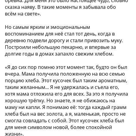
брёвна. Для меня это было настоящее чудо, словно
сказка наяву. В такие моменты я забывала обо
всём на свете».
Но самым ярким и эмоциональным
воспоминанием для неё стал тот день, когда в
деревню подвели дорогу и стали привозить муку.
Построили небольшую пекарню, и впервые за
долгие годы в домах запахло свежим хлебом.
«Я до сих пор помню этот момент так, будто он был
вчера. Мама получила положенную на всю семью
порцию хлеба. Этот кусочек был таким ароматным,
таким желанным... Я не удержалась и съела его,
хотя мама отложила его для всех. За это я получила
хорошую трёпку. Но знаете, я не обижаюсь на
маму ни капли. Я понимаю её: тогда каждый грамм
хлеба был на вес золота, а я, маленькая, просто не
смогла совладать с собой. Этот кусочек хлеба был
для меня символом новой, более спокойной
жизни».