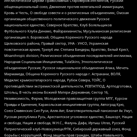
Инглистической церкви Православных Староверов-Инглингов, Русский
общенациональный союз, Движение против нелегальной иммиграции,
Кровь и Честь, О свободе совести и о религиозных объединениях, Омская
организация общественного политического движения Русское
национальное единство, Северное Братство, Клуб Болельщиков
Футбольного Клуба Динамо, Файзрахманисты, Мусульманская религиозная
организация п. Боровский, Община Коренного Русского народа
Щелковского района, Правый сектор, УНА - УНСО, Украинская
повстанческая армия, Тризуб им. Степана Бандеры, Братство, Белый Крест,
Misanthropic division, Религиозное объединение последователей инглиизма,
Народная Социальная Инициатива, TulaSkins, Этнополитическое
объединение Русские, Русское национальное объединение Атака, Мечеть
Мирмамеда, Община Коренного Русского народа г. Астрахани, ВОЛЯ,
Меджлис крымскотатарского народа, Рубеж Севера, ТОЙС, О
противодействии экстремистской деятельности, РЕВТАТПОД, Артподготовка,
Штольц, В честь иконы Божией Матери Державная, Сектор 16,
Независимость, Фирма, Молодежная правозащитная группа МПГ, Курсом
Правды и Единения, Каракольская инициативная группа, Автоград Крю,
Союз Славянских Сил Руси, Алля-Аят, Благотворительный пансионат Ак Умут,
Русская республика Русь, Арестантское уголовное единство, Башкорт, Нация
и свобода, Нация и свобода, W.H.С., Фалунь Дафа, Иртыш Ultras, Русский
Патриотический клуб-Новокузнецк/РПК, Сибирский державный союз, Фонд
борьбы с коррупцией, Фонд защиты прав граждан, Штабы Навального,