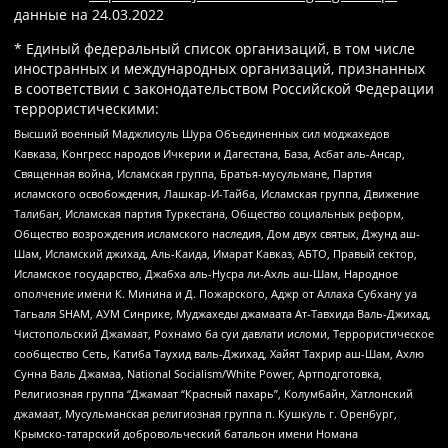
данные на
24.03.2022
* Единый федеральный список организаций, в том числе
иностранных и международных организаций, признанных
в соответствии с законодательством Российской Федерации
террористическими:
Высший военный Маджлисуль Шура Объединенных сил моджахедов
Кавказа, Конгресс народов Ичкерии и Дагестана, База, Асбат аль-Ансар,
Священная война, Исламская группа, Братья-мусульмане, Партия
исламского освобождения, Лашкар-И-Тайба, Исламская группа, Движение
Талибан, Исламская партия Туркестана, Общество социальных реформ,
Общество возрождения исламского наследия, Дом двух святых, Джунд аш-
Шам, Исламский джихад, Аль-Каида, Имарат Кавказ, АБТО, Правый сектор,
Исламское государство, Джабха аль-Нусра ли-Ахль аш-Шам, Народное
ополчение имени К. Минина и Д. Пожарского, Аджр от Аллаха Субхану уа
Тагьаля SHAM, АУМ Синрике, Муджахеды джамаата Ат-Тавхида Валь-Джихад,
Чистопольский Джамаат, Рохнамо ба суи давлати исломи, Террористическое
сообщество Сеть, Катиба Таухид валь-Джихад, Хайят Тахрир аш-Шам, Ахлю
Сунна Валь Джамаа, National Socialism/White Power, Артподготовка,
Религиозная группа “Джамаат “Красный пахарь”, Колумбайн, Хатлонский
джамаат, Мусульманская религиозная группа п. Кушкуль г. Оренбург,
Крымско-татарский добровольческий батальон имени Номана