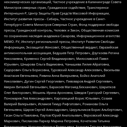
некоммерческих организаций, Частное учреждение в Калининграде Совета
Министров северных стран, Гражданское содействие, Трансперенси
Интернешнл-Р, Центр Защиты Прав Средств Массовой Информации,
Институт развития прессы - Сибирь, Частное учреждение в Санкт-
Петербурге Совета Министров Северных Стран, Фонд поддержки свободы
прессы, Гражданский контроль, Человек и Закон, Общественная комиссия
по сохранению наследия академика Сахарова, Информационное агентство
МЕМО. РУ, Институт региональной прессы, Институт Развития Свободы
Информации, Экозащита!-Женсовет, Общественный вердикт, Евразийская
антимонопольная ассоциация, Бедушев Петр Петрович, Дзугкоева Регина
Николаевна, Кривенко Сергей Владимирович, Милославский Павел
Юрьевич, Шнырова Ольга Вадимовна, Чанышева Лилия Айратовна,
Сидорович Ольга Борисовна, Туровский Александр Алексеевич, Васильева
Анастасия Евгеньевна, Ривина Анна Валерьевна, Бойко Анатолий
Николаевич, Дугин Сергей Георгиевич, Пивоваров Андрей Сергеевич,
Аверин Виталий Евгеньевич, Барахоев Магомед Бекханович, Шарипков
Олег Викторович, Мошель Ирина Ароновна, Шведов Григорий Сергеевич,
Пономарев Лев Александрович, Каргалицкий Борис Юльевич, Созаев
Валерий Валерьевич, Исламов Тимур Рифгатович, Романова Ольга
Евгеньевна, Щаров Сергей Алексадрович, Цирульников Борис Альбертович,
Гасан Ольга Павловна, Паутов Юрий Анатольевич, Верховский Александр
Маркович, Пислакова-Паркер Марина Петровна, Кочеткова Татьяна
Владимировна, Чуркина Наталья Валерьевна, Акимова Татьяна Николаевна,