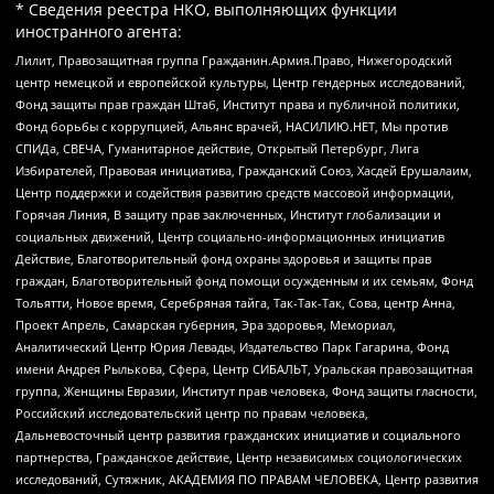
* Сведения реестра НКО, выполняющих функции
иностранного агента:
Лилит, Правозащитная группа Гражданин.Армия.Право, Нижегородский
центр немецкой и европейской культуры, Центр гендерных исследований,
Фонд защиты прав граждан Штаб, Институт права и публичной политики,
Фонд борьбы с коррупцией, Альянс врачей, НАСИЛИЮ.НЕТ, Мы против
СПИДа, СВЕЧА, Гуманитарное действие, Открытый Петербург, Лига
Избирателей, Правовая инициатива, Гражданский Союз, Хасдей Ерушалаим,
Центр поддержки и содействия развитию средств массовой информации,
Горячая Линия, В защиту прав заключенных, Институт глобализации и
социальных движений, Центр социально-информационных инициатив
Действие, Благотворительный фонд охраны здоровья и защиты прав
граждан, Благотворительный фонд помощи осужденным и их семьям, Фонд
Тольятти, Новое время, Серебряная тайга, Так-Так-Так, Сова, центр Анна,
Проект Апрель, Самарская губерния, Эра здоровья, Мемориал,
Аналитический Центр Юрия Левады, Издательство Парк Гагарина, Фонд
имени Андрея Рылькова, Сфера, Центр СИБАЛЬТ, Уральская правозащитная
группа, Женщины Евразии, Институт прав человека, Фонд защиты гласности,
Российский исследовательский центр по правам человека,
Дальневосточный центр развития гражданских инициатив и социального
партнерства, Гражданское действие, Центр независимых социологических
исследований, Сутяжник, АКАДЕМИЯ ПО ПРАВАМ ЧЕЛОВЕКА, Центр развития