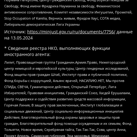
Свободу, Фонд имени Фридриха Науманна за свободу, Феминистское
антивоенное сопротивление, Комитет независимости Ингушетии, Прометей,
Stop Occupation of Karelia, Вернись живым, Фридом Хаус, СОТА медиа,
Либерально-демократическая Лига Украины
Источник:
https://minjust.gov.ru/ru/documents/7756/
данные
на
13.05.2024
* Сведения реестра НКО, выполняющих функции
иностранного агента:
Лилит, Правозащитная группа Гражданин.Армия.Право, Нижегородский
центр немецкой и европейской культуры, Центр гендерных исследований,
Фонд защиты прав граждан Штаб, Институт права и публичной политики,
Фонд борьбы с коррупцией, Альянс врачей, НАСИЛИЮ.НЕТ, Мы против
СПИДа, СВЕЧА, Гуманитарное действие, Открытый Петербург, Лига
Избирателей, Правовая инициатива, Гражданский Союз, Хасдей Ерушалаим,
Центр поддержки и содействия развитию средств массовой информации,
Горячая Линия, В защиту прав заключенных, Институт глобализации и
социальных движений, Центр социально-информационных инициатив
Действие, Благотворительный фонд охраны здоровья и защиты прав
граждан, Благотворительный фонд помощи осужденным и их семьям, Фонд
Тольятти, Новое время, Серебряная тайга, Так-Так-Так, Сова, центр Анна,
Проект Апрель, Самарская губерния, Эра здоровья, Мемориал,