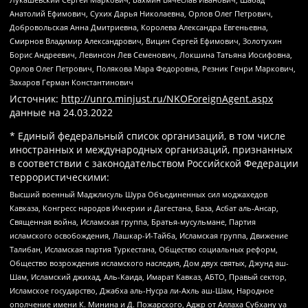
Анатолий Ефимович, Сухих Дарья Николаевна, Орлов Олег Петрович,
Добровольская Анна Дмитриевна, Королева Александра Евгеньевна,
Смирнов Владимир Александрович, Вицин Сергей Ефимович, Золотухин
Борис Андреевич, Левинсон Лев Семенович, Локшина Татьяна Иосифовна,
Орлов Олег Петрович, Полякова Мара Федоровна, Резник Генри Маркович,
Захаров Герман Константинович
Источник:
http://unro.minjust.ru/NKOForeignAgent.aspx
данные на
24.03.2022
* Единый федеральный список организаций, в том числе
иностранных и международных организаций, признанных
в соответствии с законодательством Российской Федерации
террористическими:
Высший военный Маджлисуль Шура Объединенных сил моджахедов
Кавказа, Конгресс народов Ичкерии и Дагестана, База, Асбат аль-Ансар,
Священная война, Исламская группа, Братья-мусульмане, Партия
исламского освобождения, Лашкар-И-Тайба, Исламская группа, Движение
Талибан, Исламская партия Туркестана, Общество социальных реформ,
Общество возрождения исламского наследия, Дом двух святых, Джунд аш-
Шам, Исламский джихад, Аль-Каида, Имарат Кавказ, АБТО, Правый сектор,
Исламское государство, Джабха аль-Нусра ли-Ахль аш-Шам, Народное
ополчение имени К. Минина и Д. Пожарского, Аджр от Аллаха Субхану уа