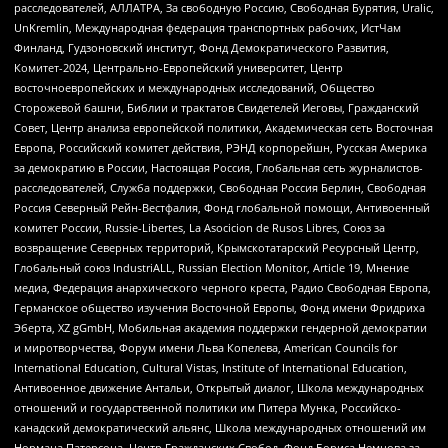
расследователей, АЛЛАТРА, За свободную Россию, Свободная Бурятия, Uralic,
UnKremlin, Международная федерация транспортных рабочих, ИстЧам
Финланд, Гудзоновский институт, Фонд Демократического Развития,
Комитет-2024, Центрально-Европейский университет, Центр
восточноевропейских и международных исследований, Общество
Сторожевой башни, Библии и трактатов Свидетелей Иеговы, Гражданский
Совет, Центр анализа европейской политики, Академическая сеть Восточная
Европа, Российский комитет действия, РЭНД корпорейшн, Русская Америка
за демократию в России, Настоящая Россия, Глобальная сеть журналистов-
расследователей, Служба поддержки, Свободная Россия Берлин, Свободная
Россия Северный Рейн-Вестфалия, Фонд глобальной помощи, Антивоенный
комитет России, Russie-Libertes, La Asocicion de Rusos Libres, Союз за
возвращение Северных территорий, Крымскотатарский Ресурсный Центр,
Глобальный союз IndustriALL, Russian Election Monitor, Article 19, Мнение
медиа, Федерация анархического черного креста, Радио Свободная Европа,
Германское общество изучения Восточной Европы, Фонд имени Фридриха
Эберта, XZ gGmbH, Мобильная академия поддержки гендерной демократии
и миротворчества, Форум имени Льва Копелева, American Councils for
International Education, Cultural Vistas, Institute of International Education,
Антивоенное движение Антальи, Открытый диалог, Школа международных
отношений и государственной политики им Питера Мунка, Российско-
канадский демократический альянс, Школа международных отношений им
Нормана Патерсона, Центр Гражданских Свобод, Фонд Бориса Немцова за