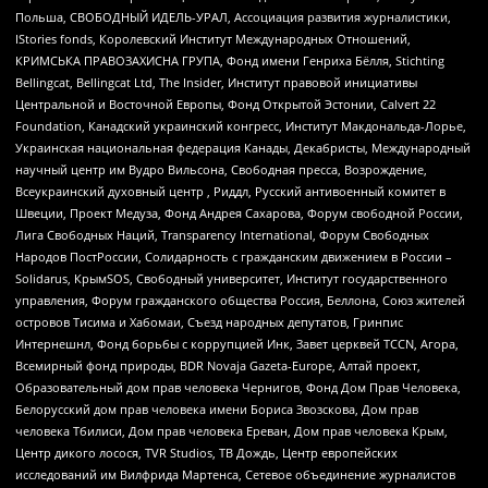
Польша, СВОБОДНЫЙ ИДЕЛЬ-УРАЛ, Ассоциация развития журналистики,
IStories fonds, Королевский Институт Международных Отношений,
КРИМСЬКА ПРАВОЗАХИСНА ГРУПА, Фонд имени Генриха Бёлля, Stichting
Bellingcat, Bellingcat Ltd, The Insider, Институт правовой инициативы
Центральной и Восточной Европы, Фонд Открытой Эстонии, Calvert 22
Foundation, Канадский украинский конгресс, Институт Макдональда-Лорье,
Украинская национальная федерация Канады, Декабристы, Международный
научный центр им Вудро Вильсона, Свободная пресса, Возрождение,
Всеукраинский духовный центр , Риддл, Русский антивоенный комитет в
Швеции, Проект Медуза, Фонд Андрея Сахарова, Форум свободной России,
Лига Свободных Наций, Transparеncy International, Форум Свободных
Народов ПостРоссии, Солидарность с гражданским движением в России –
Solidarus, КрымSOS, Свободный университет, Институт государственного
управления, Форум гражданского общества Россия, Беллона, Союз жителей
островов Тисима и Хабомаи, Съезд народных депутатов, Гринпис
Интернешнл, Фонд борьбы с коррупцией Инк, Завет церквей TCCN, Агора,
Всемирный фонд природы, BDR Novaja Gazeta-Europe, Алтай проект,
Образовательный дом прав человека Чернигов, Фонд Дом Прав Человека,
Белорусский дом прав человека имени Бориса Звозскова, Дом прав
человека Тбилиси, Дом прав человека Ереван, Дом прав человека Крым,
Центр дикого лосося, TVR Studios, ТВ Дождь, Центр европейских
исследований им Вилфрида Мартенса, Сетевое объединение журналистов