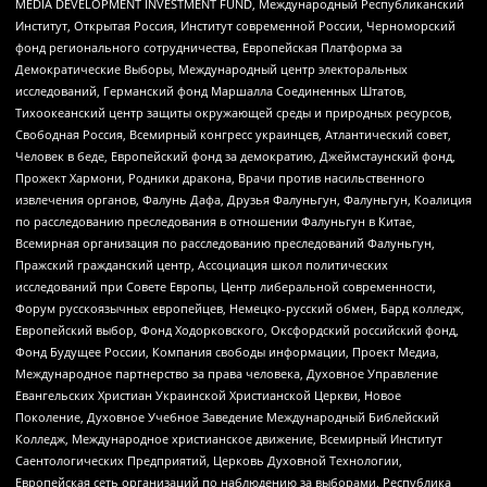
MEDIA DEVELOPMENT INVESTMENT FUND, Международный Республиканский
Институт, Открытая Россия, Институт современной России, Черноморский
фонд регионального сотрудничества, Европейская Платформа за
Демократические Выборы, Международный центр электоральных
исследований, Германский фонд Маршалла Соединенных Штатов,
Тихоокеанский центр защиты окружающей среды и природных ресурсов,
Свободная Россия, Всемирный конгресс украинцев, Атлантический совет,
Человек в беде, Европейский фонд за демократию, Джеймстаунский фонд,
Прожект Хармони, Родники дракона, Врачи против насильственного
извлечения органов, Фалунь Дафа, Друзья Фалуньгун, Фалуньгун, Коалиция
по расследованию преследования в отношении Фалуньгун в Китае,
Всемирная организация по расследованию преследований Фалуньгун,
Пражский гражданский центр, Ассоциация школ политических
исследований при Совете Европы, Центр либеральной современности,
Форум русскоязычных европейцев, Немецко-русский обмен, Бард колледж,
Европейский выбор, Фонд Ходорковского, Оксфордский российский фонд,
Фонд Будущее России, Компания свободы информации, Проект Медиа,
Международное партнерство за права человека, Духовное Управление
Евангельских Христиан Украинской Христианской Церкви, Новое
Поколение, Духовное Учебное Заведение Международный Библейский
Колледж, Международное христианское движение, Всемирный Институт
Саентологических Предприятий, Церковь Духовной Технологии,
Европейская сеть организаций по наблюдению за выборами, Республика