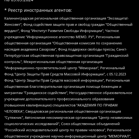
* Реестр иностранных агентов:
Калининградская региональная общественная организация "Экозащита!-Женсовет", Фонд содействия защите прав и свобод граждан "Общественный вердикт", Фонд "Институт Развития Свободы Информации", Частное учреждение "Информационное агентство МЕМО. РУ", Региональная общественная организация "Общественная комиссия по сохранению наследия академика Сахарова", Фонд поддержки свободы прессы, Санкт-Петербургская общественная правозащитная организация "Гражданский контроль", Межрегиональная общественная организация "Информационно-просветительский центр "Мемориал", Региональный Фонд "Центр Защиты Прав Средств Массовой Информации", с 05.12.2023 Фонд "Центр Защиты Прав Средств массовой информации", Региональная общественная благотворительная организация помощи беженцам и мигрантам "Гражданское содействие", Негосударственное образовательное учреждение дополнительного профессионального образования (повышение квалификации) специалистов "АКАДЕМИЯ ПО ПРАВАМ ЧЕЛОВЕКА", Свердловская региональная общественная организация "Сутяжник", Автономная некоммерческая организация "Центр независимых социологических исследований", Союз общественных объединений "Российский исследовательский центр по правам человека", Региональное общественное учреждение научно-информационный центр "МЕМОРИАЛ", Некоммерческая организация "Фонд защиты гласности", Автономная некоммерческая организация "Институт прав человека", Городская общественная организация "Екатеринбургское общество "МЕМОРИАЛ", Городская общественная организация "Рязанское историко-просветительское и правозащитное общество "Мемориал" (Рязанский Мемориал), Челябинский региональный орган общественной самодеятельности – женское общественное объединение "Женщины Евразии", Челябинский региональный орган общественной самодеятельности "Уральская правозащитная группа", Фонд содействия защите здоровья и социальной справедливости имени Андрея Рылькова, Автономная Некоммерческая Организация "Аналитический Центр Юрия Левады", Автономная некоммерческая организация социальной поддержки населения "Проект Апрель", Региональная общественная организация помощи женщинам и детям, находящимся в кризисной ситуации "Информационно-методический центр "Анна", Фонд содействия развитию массовых коммуникаций и правовому просвещению "Так-так-Так", Фонд содействия устойчивому развитию "Серебряная тайга", Свердловский региональный общественный фонд социальных проектов "Новое время", "Idel.Реалии", Кавказ.Реалии, Крым.Реалии, Телеканал Настоящее Время, Татаро-башкирская служба Радио Свобода (Azatliq Radiosi), Радио Свободная Европа/Радио Свобода (PCE/PC), "Сибирь.Реалии", "Фактограф", Благотворительный фонд помощи осужденным и их семьям, Автономная некоммерческая организация "Институт глобализации и социальных движений", Фонд "В защиту прав заключенных", Частное учреждение "Центр поддержки и содействия развитию средств массовой информации", Пензенский региональный общественный благотворительный фонд "Гражданский союз", "Север.Реалии", Некоммерческая организация Фонд "Правовая инициатива", Общество с ограниченной ответственностью "Радио Свободная Европа/Радио Свобода", Чешское информационное агентство "MEDIUM-ORIENT", Красноярская региональная общественная организация "Мы против СПИДа", Камалягин Денис Николаевич, Маркелов Сергей Евгеньевич, Пономарев Лев Александрович, Савицкая Людмила Алексеевна, Автономная некоммерческая организация "Центр по работе с проблемой насилия "НАСИЛИЮ.НЕТ", Межрегиональный профессиональный союз работников здравоохранения "Альянс врачей", Юридическое лицо, зарегистрированное в Латвийской Республике, SIA "Medusa Project" (регистрационный номер 40103797863, дата регистрации 10.06.2014), Некоммерческая организация "Фонд по борьбе с коррупцией", Автономная некоммерческая организация "Институт права и публичной политики", Баданин Роман Сергеевич, Гликин Максим Александрович, Железнова Мария Михайловна, Лукьянова Юлия Сергеевна, Маетная Елизавета Витальевна, Маняхин Петр Борисович, Чуракова Ольга Владимировна, Ярош Юлия Петровна, Юридическое лицо "The Insider SIA", зарегистрированное в Риге, Латвийская Республика (дата регистрации 26.06.2015), являющееся администратором доменного имени интернет-издания "The Insider SIA", https://theins.ru, Постернак Алексей Евгеньевич, Рубин Михаил Аркадьевич, Анин Роман Александрович, Юридическое лицо Istories fonds, зарегистрированное в Латвийской Республике (регистрационный номер 50008295751, дата регистрации 24.02.2020), Великовский Дмитрий Александрович, Долинина Ирина Николаевна, Мароховская Алеся Алексеевна, Шлейнов Роман Юрьевич, Шмагун Олеся Валентиновна, Общество с ограниченной ответственностью "Альтаир 2021", Общество с ограниченной ответственностью "Вега 2021", Общество с ограниченной ответственностью "Главный редактор 2021", Общество с ограниченной ответственностью "Ромашки монолит", Важенков Артем Валерьевич, Ивановская областная общественная организация "Центр гендерных исследований", Гурман Юрий Альбертович, Медиапроект "ОВД-Инфо", Егоров Владимир Владимирович, Жилинский Владимир Александрович, Общество с ограниченной ответственностью "ЗП", Иванова София Юрьевна, Карезина Инна Павловна, Кильтау Екатерина Викторовна, Петров Алексей Викторович, Пискунов Сергей Евгеньевич, Смирнов Сергей Сергеевич, Тихонов Михаил Сергеевич, Общество с ограниченной ответственностью "ЖУРНАЛИСТ-ИНОСТРАННЫЙ АГЕНТ", Арапова Галина Юрьевна, Вольтская Татьяна Анатольевна, Американская компания "Mason G.E.S. Anonymous Foundation" (США), являющаяся владельцем интернет-издания https://mnews.world/, Компания "Stichting Bellingcat", зарегистрированная в Нидерландах (дата регистрации 11.07.2018), Захаров Андрей Вячеславович, Клепиковская Екатерина Дмитриевна, Общество с ограниченной ответственностью "МЕМО", Перл Роман Александрович, Симонов Евгений Алексеевич, Соловьева Елена Анатольевна, Сотников Даниил Владимирович, Сурначева Елизавета Дмитриевна, Автономная некоммерческая организация по защите прав человека и информированию населения "Якутия – Наше Мнение", Общество с ограниченной ответственностью "Москоу диджитал медиа", с 26.01.2023 Общество с ограниченной ответственностью "Чайка Белые сады", Ветошкина Валерия Валерьевна, Заговора Максим Александрович, Межрегиональное общественное движение "Российская ЛГБТ - сеть", Оленичев Максим Владимирович, Павлов Иван Юрьевич, Скворцова Елена Сергеевна, Общество с ограниченной ответственностью "Как бы инагент", Кочетков Игорь Викторович, Общество с ограниченной ответственностью "Честные выборы", Еланчик Олег Александрович, Общество с ограниченной ответственностью "Нобелевский призыв", Гималова Регина Эмилевна, Григорьев Андрей Валерьевич, Григорьева Алина Александровна, Ассоциация по содействию защите прав призывников, альтернативнослужащих и военнослужащих "Правозащитная группа "Гражданин.Армия.Право", Хисамова Регина Фаритовна, Автономная некоммерческая организация по реализации социально-правовых программ "Лилит", Дальневосточное общественное движение "Маяк", Санкт-Петербургская ЛГБТ-инициативная группа "Выход", Инициативная группа ЛГБТ+ "Реверс", Алексеев Андрей Викторович, Бекбулатова Таисия Львовна, Беляев Иван Михайлович, Владыкина Елена Сергеевна, Гельман Марат Александрович, Никульшина Вероника Юрьевна, Толоконникова Надежда Андреевна, Шендерович Виктор Анатольевич, Общество с ограниченной ответственностью "Данное сообщение", Общество с ограниченной ответственностью Издательский дом "Новая глава", Айнбиндер Александра Александровна, Московский комьюнити-центр для ЛГБТ+инициатив, Благотворительный фонд развития филантропии, Deutsche Welle (Германия, Kurt-Schumacher-Strasse 3, 53113 Bonn), Борзунова Мария Михайловна, Воробьев Виктор Викторович, Голубева Анна Львовна, Константинова Алла Михайловна, Малкова Ирина Владимировна, Мурадов Мурад Абдулгалимович, Осетинская Елизавета Николаевна, Понасенков Евгений Николаевич, Ганапольский Матвей Юрьевич, Киселев Евгений Алексеевич, Борухович Ирина Григорьевна, Дремин Иван Тимофеевич, Дубровский Дмитрий Викторович, Красноярская региональная общественная организация поддержки и развития альтернативных образовательных технологий и межкультурных коммуникаций "ИНТЕРРА", Маяковская Екатерина Алексеевна, Фейгин Марк Захарович, Филимонов Андрей Викторович, Дзугкоева Регина Николаевна, Доброхотов Роман Александрович, Дудь Юрий Александрович, Елкин Сергей Владимирович, Кругликов Кирилл Игоревич, Сабунаева Мария Леонидовна, Семенов Алексей Владимирович, Шаинян Карен Багратович, Шульман Екатерина Михайловна, Асафьев Артур Валерьевич, Вахштайн Виктор Семенович, Венедиктов Алексей Алексеевич, Лушникова Екатерина Евгеньевна, Волков Леонид Михайлович, Невзоров Александр Глебович, Пархоменко Сергей Борисович, Сироткин Ярослав Николаевич, Кара-Мурза Владимир Владимирович, Баранова Наталья Владимировна, Гозман Леонид Яковлевич, Кагарлицкий Борис Юльевич, Климарев Михаил Валерьевич, Милов Владимир Станиславович, Автономная некоммерческая организация Краснодарский центр современного искусства "Типография", Моргенштерн Алишер Тагирович, Соболь Любовь Эдуардовна, Общество с ограниченной ответственностью "ЛИЗА НОРМ", Каспаров Гарри Кимович, Ходорковский Михаил Борисович, Общество с ограниченной ответственностью "Апрельские тезисы", Данилович Ирина Брониславовна, Кашин Олег Владимирович, Петров Николай Владимирович, Пивоваров Алексей Владимирович, Соколов Михаил Владимирович, Цветкова Юлия Владимировна, Чичваркин Евгений Александрович, Комитет против пыток/Команда против пыток, Общество с ограниченной ответственностью "Первый научный", Общество с ограниченной ответственностью "Вертолет и ко", Белоцерковская Вероника Борисовна, Кац Максим Евгеньевич, Лазарева Татьяна Юрьевна, Шаведдинов Руслан Табризович, Яшин Илья Валерьевич, Общество с ограниченной ответственностью "Иноагент ААВ", Алешковский Дмитрий Петрович, Альбац Евгения Марковна, Быков Дмитрий Львович, Галямина Юлия Евгеньевна, Лойко Сергей Леонидович, Мартынов Кирилл Константинович, Медведев Сергей Александрович, Крашенинников Федор Геннадиевич, Гордеева Катерина Вл