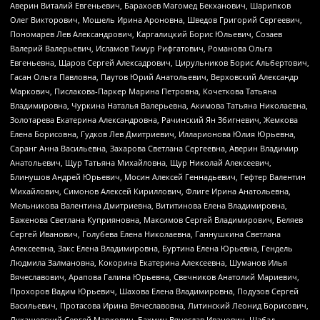
Аверин Виталий Евгеньевич, Барахоев Магомед Бекханович, Шарипков
Олег Викторович, Мошель Ирина Ароновна, Шведов Григорий Сергеевич,
Пономарев Лев Александрович, Каргалицкий Борис Юльевич, Созаев
Валерий Валерьевич, Исламов Тимур Рифгатович, Романова Ольга
Евгеньевна, Щаров Сергей Алексадрович, Цирульников Борис Альбертович,
Гасан Ольга Павловна, Паутов Юрий Анатольевич, Верховский Александр
Маркович, Пислакова-Паркер Марина Петровна, Кочеткова Татьяна
Владимировна, Чуркина Наталья Валерьевна, Акимова Татьяна Николаевна,
Золотарева Екатерина Александровна, Рачинский Ян Збигневич, Жемкова
Елена Борисовна, Гудков Лев Дмитриевич, Илларионова Юлия Юрьевна,
Саранг Анна Васильевна, Захарова Светлана Сергеевна, Аверин Владимир
Анатольевич, Щур Татьяна Михайловна, Щур Николай Алексеевич,
Блинушов Андрей Юрьевич, Мосин Алексей Геннадьевич, Гефтер Валентин
Михайлович, Симонов Алексей Кириллович, Флиге Ирина Анатольевна,
Мельникова Валентина Дмитриевна, Вититинова Елена Владимировна,
Баженова Светлана Куприяновна, Максимов Сергей Владимирович, Беляев
Сергей Иванович, Голубева Елена Николаевна, Ганнушкина Светлана
Алексеевна, Закс Елена Владимировна, Буртина Елена Юрьевна, Гендель
Людмила Залмановна, Кокорина Екатерина Алексеевна, Шуманов Илья
Вячеславович, Арапова Галина Юрьевна, Свечников Анатолий Мариевич,
Прохоров Вадим Юрьевич, Шахова Елена Владимировна, Подузов Сергей
Васильевич, Протасова Ирина Вячеславовна, Литинский Леонид Борисович,
Лукашевский Сергей Маркович, Бахмин Вячеслав Иванович, Шабад