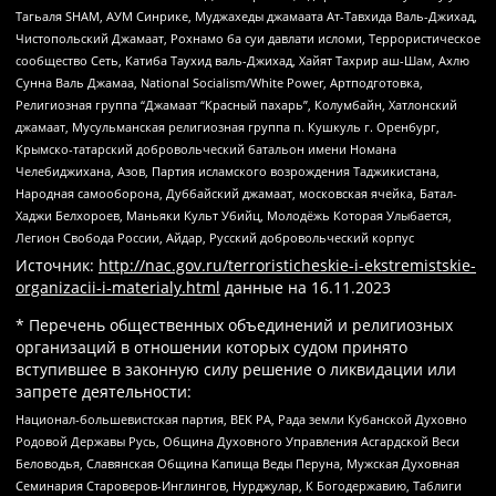
Тагьаля SHAM, АУМ Синрике, Муджахеды джамаата Ат-Тавхида Валь-Джихад,
Чистопольский Джамаат, Рохнамо ба суи давлати исломи, Террористическое
сообщество Сеть, Катиба Таухид валь-Джихад, Хайят Тахрир аш-Шам, Ахлю
Сунна Валь Джамаа, National Socialism/White Power, Артподготовка,
Религиозная группа “Джамаат “Красный пахарь”, Колумбайн, Хатлонский
джамаат, Мусульманская религиозная группа п. Кушкуль г. Оренбург,
Крымско-татарский добровольческий батальон имени Номана
Челебиджихана, Азов, Партия исламского возрождения Таджикистана,
Народная самооборона, Дуббайский джамаат, московская ячейка, Батал-
Хаджи Белхороев, Маньяки Культ Убийц, Молодёжь Которая Улыбается,
Легион Свобода России, Айдар, Русский добровольческий корпус
Источник:
http://nac.gov.ru/terroristicheskie-i-ekstremistskie-
organizacii-i-materialy.html
данные на
16.11.2023
* Перечень общественных объединений и религиозных
организаций в отношении которых судом принято
вступившее в законную силу решение о ликвидации или
запрете деятельности:
Национал-большевистская партия, ВЕК РА, Рада земли Кубанской Духовно
Родовой Державы Русь, Община Духовного Управления Асгардской Веси
Беловодья, Славянская Община Капища Веды Перуна, Мужская Духовная
Семинария Староверов-Инглингов, Нурджулар, К Богодержавию, Таблиги