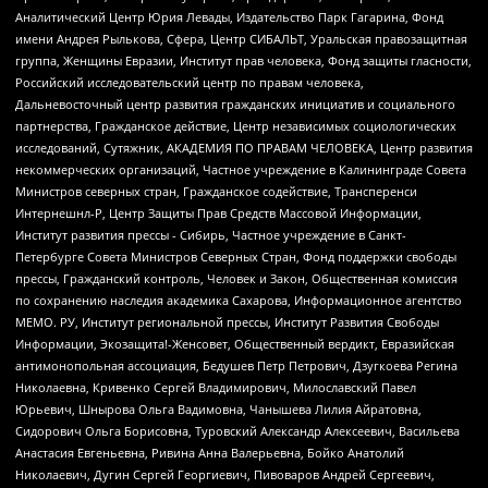
Аналитический Центр Юрия Левады, Издательство Парк Гагарина, Фонд
имени Андрея Рылькова, Сфера, Центр СИБАЛЬТ, Уральская правозащитная
группа, Женщины Евразии, Институт прав человека, Фонд защиты гласности,
Российский исследовательский центр по правам человека,
Дальневосточный центр развития гражданских инициатив и социального
партнерства, Гражданское действие, Центр независимых социологических
исследований, Сутяжник, АКАДЕМИЯ ПО ПРАВАМ ЧЕЛОВЕКА, Центр развития
некоммерческих организаций, Частное учреждение в Калининграде Совета
Министров северных стран, Гражданское содействие, Трансперенси
Интернешнл-Р, Центр Защиты Прав Средств Массовой Информации,
Институт развития прессы - Сибирь, Частное учреждение в Санкт-
Петербурге Совета Министров Северных Стран, Фонд поддержки свободы
прессы, Гражданский контроль, Человек и Закон, Общественная комиссия
по сохранению наследия академика Сахарова, Информационное агентство
МЕМО. РУ, Институт региональной прессы, Институт Развития Свободы
Информации, Экозащита!-Женсовет, Общественный вердикт, Евразийская
антимонопольная ассоциация, Бедушев Петр Петрович, Дзугкоева Регина
Николаевна, Кривенко Сергей Владимирович, Милославский Павел
Юрьевич, Шнырова Ольга Вадимовна, Чанышева Лилия Айратовна,
Сидорович Ольга Борисовна, Туровский Александр Алексеевич, Васильева
Анастасия Евгеньевна, Ривина Анна Валерьевна, Бойко Анатолий
Николаевич, Дугин Сергей Георгиевич, Пивоваров Андрей Сергеевич,