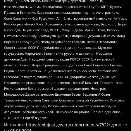
Штольц, В честь иконы Божией Матери Державная, Сектор 16,
Независимость, Фирма, Молодежная правозащитная группа МПГ, Курсом
Правды и Единения, Каракольская инициативная группа, Автоград Крю,
Союз Славянских Сил Руси, Алля-Аят, Благотворительный пансионат Ак Умут,
Русская республика Русь, Арестантское уголовное единство, Башкорт, Нация
и свобода, Нация и свобода, W.H.С., Фалунь Дафа, Иртыш Ultras, Русский
Патриотический клуб-Новокузнецк/РПК, Сибирский державный союз, Фонд
борьбы с коррупцией, Фонд защиты прав граждан, Штабы Навального,
Совет граждан СССР Прикубанского округа г. Краснодара, Мужское
государство, Народное объединение русского движения, Народное
движение Адат, Народный совет граждан РСФСР СССР Архангельской
области, Проект Штурм, Граждане СССР, Держава Союз Советских Светлых
Родов, Совет Советских Социалистических Районов, Meta Platforms Inc,
Facebook, Instagram, WhatsApp, СИЧ-С14, Добровольческое Движение
Организации украинских националистов, Черный Комитет, Татарстанское
Региональное Всетатарское общественное движение, Невоград,
Молодежное Демократическое Движение Весна, Верховный Совет
Татарской Автономной Советской Социалистической Республики, Конгресс
ойрат-калмыцкого народа, Исполнительный комитет совета народных
депутатов Красноярского края, Этническое национальное объединение,
ЛГБТ, Я.МЫ Сергей Фургал
Источник:
https://minjust.gov.ru/ru/documents/7822/
данные
на
03.05.2024