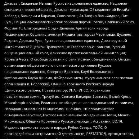
Джамаат, Свидетели Иеговы, Русское национальное единство, Национал-
социалистическое общество, Джамаат мувахидов, Объединенный Вилайат
Кабарды, Балкарии и Карачая, Союз славян, Ат-Такфир Валь-Хиджра, Пит
Буль, Национал-социалистическая рабочая партия России, Славянский союз,
Формат-18, Благородный Орден Дьявола, Армия воли народа,
Национальная Социалистическая Инициатива города Череповца, Духовно-
Родовая Держава Русь, Русское национальное единство, Древнерусской
Инглистической церкви Православных Староверов-Инглингов, Русский
общенациональный союз, Движение против нелегальной иммиграции,
Кровь и Честь, О свободе совести и о религиозных объединениях, Омская
организация общественного политического движения Русское
национальное единство, Северное Братство, Клуб Болельщиков
Футбольного Клуба Динамо, Файзрахманисты, Мусульманская религиозная
организация п. Боровский, Община Коренного Русского народа
Щелковского района, Правый сектор, УНА - УНСО, Украинская
повстанческая армия, Тризуб им. Степана Бандеры, Братство, Белый Крест,
Misanthropic division, Религиозное объединение последователей инглиизма,
Народная Социальная Инициатива, TulaSkins, Этнополитическое
объединение Русские, Русское национальное объединение Атака, Мечеть
Мирмамеда, Община Коренного Русского народа г. Астрахани, ВОЛЯ,
Меджлис крымскотатарского народа, Рубеж Севера, ТОЙС, О
противодействии экстремистской деятельности, РЕВТАТПОД, Артподготовка,