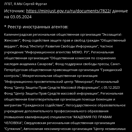
ЛГБТ, Я.МЫ Сергей Фургал
Источник:
https://minjust.gov.ru/ru/documents/7822/
данные
на
03.05.2024
* Реестр иностранных агентов:
Калининградская региональная общественная организация "Экозащита!-Женсовет", Фонд содействия защите прав и свобод граждан "Общественный вердикт", Фонд "Институт Развития Свободы Информации", Частное учреждение "Информационное агентство МЕМО. РУ", Региональная общественная организация "Общественная комиссия по сохранению наследия академика Сахарова", Фонд поддержки свободы прессы, Санкт-Петербургская общественная правозащитная организация "Гражданский контроль", Межрегиональная общественная организация "Информационно-просветительский центр "Мемориал", Региональный Фонд "Центр Защиты Прав Средств Массовой Информации", с 05.12.2023 Фонд "Центр Защиты Прав Средств массовой информации", Региональная общественная благотворительная организация помощи беженцам и мигрантам "Гражданское содействие", Негосударственное образовательное учреждение дополнительного профессионального образования (повышение квалификации) специалистов "АКАДЕМИЯ ПО ПРАВАМ ЧЕЛОВЕКА", Свердловская региональная общественная организация "Сутяжник", Автономная некоммерческая организация "Центр независимых социологических исследований", Союз общественных объединений "Российский исследовательский центр по правам человека", Региональное общественное учреждение научно-информационный центр "МЕМОРИАЛ", Некоммерческая организация "Фонд защиты гласности", Автономная некоммерческая организация "Институт прав человека", Городская общественная организация "Екатеринбургское общество "МЕМОРИАЛ", Городская общественная организация "Рязанское историко-просветительское и правозащитное общество "Мемориал" (Рязанский Мемориал), Челябинский региональный орган общественной самодеятельности – женское общественное объединение "Женщины Евразии", Челябинский региональный орган общественной самодеятельности "Уральская правозащитная группа", Фонд содействия защите здоровья и социальной справедливости имени Андрея Рылькова, Автономная Некоммерческая Организация "Аналитический Центр Юрия Левады", Автономная некоммерческая организация социальной поддержки населения "Проект Апрель", Региональная общественная организация помощи женщинам и детям, находящимся в кризисной ситуации "Информационно-методический центр "Анна", Фонд содействия развитию массовых коммуникаций и правовому просвещению "Так-так-Так", Фонд содействия устойчивому развитию "Серебряная тайга", Свердловский региональный общественный фонд социальных проектов "Новое время", "Idel.Реалии", Кавказ.Реалии, Крым.Реалии, Телеканал Настоящее Время, Татаро-башкирская служба Радио Свобода (Azatliq Radiosi), Радио Свободная Европа/Радио Свобода (PCE/PC), "Сибирь.Реалии", "Фактограф", Благотворительный фонд помощи осужденным и их семьям, Автономная некоммерческая организация "Институт глобализации и социальных движений", Фонд "В защиту прав заключенных", Частное учреждение "Центр поддержки и содействия развитию средств массовой информации", Пензенский региональный общественный благотворительный фонд "Гражданский союз", "Север.Реалии", Некоммерческая организация Фонд "Правовая инициатива", Общество с ограниченной ответственностью "Радио Свободная Европа/Радио Свобода", Чешское информационное агентство "MEDIUM-ORIENT", Красноярская региональная общественная организация "Мы против СПИДа", Камалягин Денис Николаевич, Маркелов Сергей Евгеньевич, Пономарев Лев Александрович, Савицкая Людмила Алексеевна, Автономная некоммерческая организация "Центр по работе с проблемой насилия "НАСИЛИЮ.НЕТ", Межрегиональный профессиональный союз работников здравоохранения "Альянс врачей", Юридическое лицо, зарегистрированное в Латвийской Республике, SIA "Medusa Project" (регистрационный номер 40103797863, дата регистрации 10.06.2014), Некоммерческая организация "Фонд по борьбе с коррупцией", Автономная некоммерческая организация "Институт права и публичной политики", Баданин Роман Сергеевич, Гликин Максим Александрович, Железнова Мария Михайловна, Лукьянова Юлия Сергеевна, Маетная Елизавета Витальевна, Маняхин Петр Борисович, Чуракова Ольга Владимировна, Ярош Юлия Петровна, Юридическое лицо "The Insider SIA", зарегистрированное в Риге, Латвийская Республика (дата регистрации 26.06.2015), являющееся администратором доменного имени интернет-издания "The Insider SIA", https://theins.ru, Постернак Алексей Евгеньевич, Рубин Михаил Аркадьевич, Анин Роман Александрович, Юридическое лицо Istories fonds, зарегистрированное в Латвийской Республике (регистрационный номер 50008295751, дата регистрации 24.02.2020), Великовский Дмитрий Александрович, Долинина Ирина Николаевна, Мароховская Алеся Алексеевна, Шлейнов Роман Юрьевич, Шмагун Олеся Валентиновна, Общество с ограниченной ответственностью "Альтаир 2021", Общество с ограниченной ответственностью "Вега 2021", Общество с ограниченной ответственностью "Главный редактор 2021", Общество с ограниченной ответственностью "Ромашки монолит", Важенков Артем Валерьевич, Ивановская областная общественная организация "Центр гендерных исследований", Гурман Юрий Альбертович, Медиапроект "ОВД-Инфо", Егоров Владимир Владимирович, Жилинский Владимир Александрович, Общество с ограниченной ответственностью "ЗП", Иванова София Юрьевна, Карезина Инна Павловна, Кильтау Екатерина Викторовна, Петров Алексей Викторович, Пискунов Сергей Евгеньевич, Смирнов Сергей Сергеевич, Тихонов Михаил Сергеевич, Общество с ограниченной ответственностью "ЖУРНАЛИСТ-ИНОСТРАННЫЙ АГЕНТ", Арапова Галина Юрьевна, Вольтская Татьяна Анатольевна, Американская компания "Mason G.E.S. Anonymous Foundation" (США), являющаяся владельцем интернет-издания https://mnews.world/, Компания "Stichting Bellingcat", зарегистрированная в Нидерландах (дата регистрации 11.07.2018), Захаров Андрей Вячеславович, Клепиковская Екатерина Дмитриевна, Общество с ограниченной ответственностью "МЕМО", Перл Роман Александрович, Симонов Евгений Алексеевич, Соловьева Елена Анатольевна, Сотников Даниил Владимирович, Сурначева Елизавета Дмитриевна, Автономная некоммерческая организация по защите прав человека и информированию населения "Якутия – Наше Мнение", Общество с ограниченной ответственностью "Москоу диджитал медиа", с 26.01.2023 Общество с ограниченной ответственностью "Чайка Белые сады", Ветошкина Валерия Валерьевна, Заговора Максим Александрович, Межрегиональное общественное движение "Российская ЛГБТ - сеть", Оленичев Максим Владимирович, Павлов Иван Юрьевич, Скворцова Елена Сергеевна, Общество с ограниченной ответственностью "Как бы инагент", Кочетков Игорь Викторович, Общество с ограниченной ответственностью "Честные выборы", Еланчик Олег Александрович, Общество с ограниченной ответственностью "Нобелевский призыв", Гималова Регина Эмилевна, Григорьев Андрей Валерьевич, Григорьева Алина Александровна, Ассоциация по содействию защите прав призывников, альтернативнослужащих и военнослужащих "Правозащитная группа "Гражданин.Армия.Право", Хисамова Регина Фаритовна, Автономная некоммерческая организация по реализации социально-правовых программ "Лилит", Дальневосточное общественное движение "Маяк", Санкт-Петербургская ЛГБТ-инициативная группа "Выход", Инициативная группа ЛГБТ+ "Реверс", Алексеев Андрей Викторович, Бекбулатова Таисия Львовна, Беляев Иван Михайлович, Владыкина Елена Сергеевна, Гельман Марат Александрович, Никульшина Вероника Юрьевна, Толоконникова Надежда Андреевна, Шендерович Виктор Анатольевич, Общество с ограниченной ответственностью "Данное сообщение", Общество с ограниченной ответственностью Издательский дом "Новая глава", Айнбиндер Александра Александровна, Московский комьюнити-центр для ЛГБТ+инициатив, Благотворительный фонд развития филантропии, Deutsche Welle (Германия, Kurt-Schumacher-Strasse 3, 53113 Bonn), Борзунова Мария Михайловна, Воробьев Виктор Викторович, Голубева Анна Львовна, Константинова Алла Михайловна, Малкова Ирина Владимировна, Мурадов Мурад Абдулгалимович, Осетинская Елизавета Николаевна, Понасенков Евгений Николаевич, Ганапольский Матвей Юрьевич, Киселев Евгений Алексеевич, Борухович Ирина Григорьевна, Дремин Иван Тимофеевич, Дубровский Дмитрий Викторович, Красноярская региональная общественная организация поддержки и развития альтернативных образовательных технологий и межкультурных коммуникаций "ИНТЕРРА", Маяковская Екатерина Алексеевна, Фейгин Марк Захарович, Филимонов Андрей Викторович, Дзугкоева Регина Николаевна, Доброхотов Роман Александрович, Дудь Юрий Александрович, Елкин Сергей Владимирович, Кругликов Кирилл Игоревич, Сабунаева Мария Леонидовна, Семенов Алексей Владимирович, Шаинян Карен Багратович, Шульман Екатерина Михайловна, Асафьев Артур Валерьевич, Вахштайн Виктор Семенович, Венедиктов Алексей Алексеевич, Лушникова Екатерина Евгеньевна, Волков Леонид Михайлович, Невзоров Александр Глебович, Пархоменко Сергей Борисович, Сироткин Ярослав Николаевич, Кара-Мурза Владимир Владимирович, Баранова Наталья Владимировна, Гозман Леонид Яковлевич, Кагарлицкий Борис Юльевич, Климарев Михаил Валерьевич, Милов Владимир Станиславович, Автономная некоммерческая организация Краснодарский центр современного искусства "Типография", Моргенштерн Алишер Тагирович, Соболь Любовь Эдуардовна, Общество с ограниченной ответственностью "ЛИЗА НОРМ", Каспаров Гарри Кимович, Ходорковский Михаил Борисович, Общество с ограниченной ответственностью "Апрельские тезисы", Данилович Ирина Брониславовна, Кашин Олег Владимирович, Петров Николай Владимирович, Пивоваров Алексей Владимирович, Соколов Михаил Владимирович, Цветкова Юлия Владимировна, Чичваркин Евгений Александрович, Комитет против пыток/Команда против пыток, Общество с ограниченной ответственностью "Первый научный", Общество с ограниченной ответственностью "Вертолет и ко", Белоцерковская Вероника Борисовна, Кац Максим Евгеньевич, Лазарева Татьяна Юрьевна, Шаведдинов Руслан Табризович, Яшин Илья Валерьевич, Общество с ограниченной ответственностью "Иноагент ААВ", Алешковский Дмитрий Петрович, Альбац Евгения Марковна, Быков Дмитрий Львович, Галямина Юлия Евгеньевна, Лойко Сергей Леонидович, Мартынов Кирилл Константинович, Медведев Сергей Александрович, Крашенинников Федор Геннадиевич, Гордеева Катерина Вл