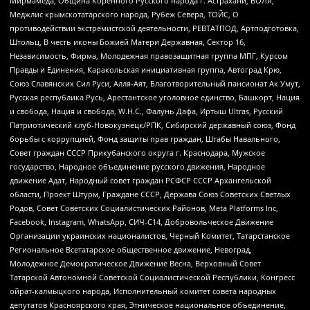
Мирмамеда, Община Коренного Русского народа г. Астрахани, ВОЛЯ,
Меджлис крымскотатарского народа, Рубеж Севера, ТОЙС, О
противодействии экстремистской деятельности, РЕВТАТПОД, Артподготовка,
Штольц, В честь иконы Божией Матери Державная, Сектор 16,
Независимость, Фирма, Молодежная правозащитная группа МПГ, Курсом
Правды и Единения, Каракольская инициативная группа, Автоград Крю,
Союз Славянских Сил Руси, Алля-Аят, Благотворительный пансионат Ак Умут,
Русская республика Русь, Арестантское уголовное единство, Башкорт, Нация
и свобода, Нация и свобода, W.H.С., Фалунь Дафа, Иртыш Ultras, Русский
Патриотический клуб-Новокузнецк/РПК, Сибирский державный союз, Фонд
борьбы с коррупцией, Фонд защиты прав граждан, Штабы Навального,
Совет граждан СССР Прикубанского округа г. Краснодара, Мужское
государство, Народное объединение русского движения, Народное
движение Адат, Народный совет граждан РСФСР СССР Архангельской
области, Проект Штурм, Граждане СССР, Держава Союз Советских Светлых
Родов, Совет Советских Социалистических Районов, Meta Platforms Inc,
Facebook, Instagram, WhatsApp, СИЧ-С14, Добровольческое Движение
Организации украинских националистов, Черный Комитет, Татарстанское
Региональное Всетатарское общественное движение, Невоград,
Молодежное Демократическое Движение Весна, Верховный Совет
Татарской Автономной Советской Социалистической Республики, Конгресс
ойрат-калмыцкого народа, Исполнительный комитет совета народных
депутатов Красноярского края, Этническое национальное объединение,