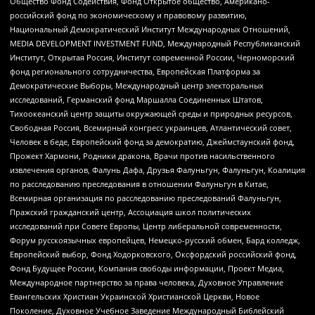
Общество Фонд Содействия, Фонд Открытое общество, Американо-
российский фонд по экономическому и правовому развитию,
Национальный Демократический Институт Международных Отношений,
MEDIA DEVELOPMENT INVESTMENT FUND, Международный Республиканский
Институт, Открытая Россия, Институт современной России, Черноморский
фонд регионального сотрудничества, Европейская Платформа за
Демократические Выборы, Международный центр электоральных
исследований, Германский фонд Маршалла Соединенных Штатов,
Тихоокеанский центр защиты окружающей среды и природных ресурсов,
Свободная Россия, Всемирный конгресс украинцев, Атлантический совет,
Человек в беде, Европейский фонд за демократию, Джеймстаунский фонд,
Прожект Хармони, Родники дракона, Врачи против насильственного
извлечения органов, Фалунь Дафа, Друзья Фалуньгун, Фалуньгун, Коалиция
по расследованию преследования в отношении Фалуньгун в Китае,
Всемирная организация по расследованию преследований Фалуньгун,
Пражский гражданский центр, Ассоциация школ политических
исследований при Совете Европы, Центр либеральной современности,
Форум русскоязычных европейцев, Немецко-русский обмен, Бард колледж,
Европейский выбор, Фонд Ходорковского, Оксфордский российский фонд,
Фонд Будущее России, Компания свободы информации, Проект Медиа,
Международное партнерство за права человека, Духовное Управление
Евангельских Христиан Украинской Христианской Церкви, Новое
Поколение, Духовное Учебное Заведение Международный Библейский