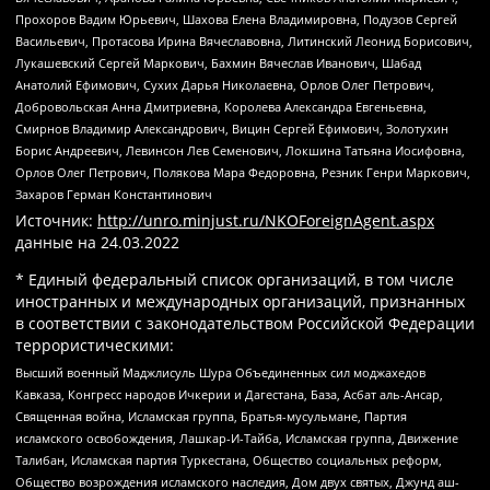
Прохоров Вадим Юрьевич, Шахова Елена Владимировна, Подузов Сергей
Васильевич, Протасова Ирина Вячеславовна, Литинский Леонид Борисович,
Лукашевский Сергей Маркович, Бахмин Вячеслав Иванович, Шабад
Анатолий Ефимович, Сухих Дарья Николаевна, Орлов Олег Петрович,
Добровольская Анна Дмитриевна, Королева Александра Евгеньевна,
Смирнов Владимир Александрович, Вицин Сергей Ефимович, Золотухин
Борис Андреевич, Левинсон Лев Семенович, Локшина Татьяна Иосифовна,
Орлов Олег Петрович, Полякова Мара Федоровна, Резник Генри Маркович,
Захаров Герман Константинович
Источник:
http://unro.minjust.ru/NKOForeignAgent.aspx
данные на
24.03.2022
* Единый федеральный список организаций, в том числе
иностранных и международных организаций, признанных
в соответствии с законодательством Российской Федерации
террористическими:
Высший военный Маджлисуль Шура Объединенных сил моджахедов
Кавказа, Конгресс народов Ичкерии и Дагестана, База, Асбат аль-Ансар,
Священная война, Исламская группа, Братья-мусульмане, Партия
исламского освобождения, Лашкар-И-Тайба, Исламская группа, Движение
Талибан, Исламская партия Туркестана, Общество социальных реформ,
Общество возрождения исламского наследия, Дом двух святых, Джунд аш-