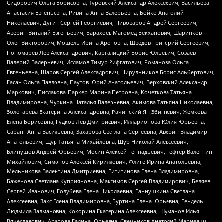
Сидорович Ольга Борисовна, Туровский Александр Алексеевич, Васильева
Анастасия Евгеньевна, Ривина Анна Валерьевна, Бойко Анатолий
Николаевич, Дугин Сергей Георгиевич, Пивоваров Андрей Сергеевич,
Аверин Виталий Евгеньевич, Барахоев Магомед Бекханович, Шарипков
Олег Викторович, Мошель Ирина Ароновна, Шведов Григорий Сергеевич,
Пономарев Лев Александрович, Каргалицкий Борис Юльевич, Созаев
Валерий Валерьевич, Исламов Тимур Рифгатович, Романова Ольга
Евгеньевна, Щаров Сергей Алексадрович, Цирульников Борис Альбертович,
Гасан Ольга Павловна, Паутов Юрий Анатольевич, Верховский Александр
Маркович, Пислакова-Паркер Марина Петровна, Кочеткова Татьяна
Владимировна, Чуркина Наталья Валерьевна, Акимова Татьяна Николаевна,
Золотарева Екатерина Александровна, Рачинский Ян Збигневич, Жемкова
Елена Борисовна, Гудков Лев Дмитриевич, Илларионова Юлия Юрьевна,
Саранг Анна Васильевна, Захарова Светлана Сергеевна, Аверин Владимир
Анатольевич, Щур Татьяна Михайловна, Щур Николай Алексеевич,
Блинушов Андрей Юрьевич, Мосин Алексей Геннадьевич, Гефтер Валентин
Михайлович, Симонов Алексей Кириллович, Флиге Ирина Анатольевна,
Мельникова Валентина Дмитриевна, Вититинова Елена Владимировна,
Баженова Светлана Куприяновна, Максимов Сергей Владимирович, Беляев
Сергей Иванович, Голубева Елена Николаевна, Ганнушкина Светлана
Алексеевна, Закс Елена Владимировна, Буртина Елена Юрьевна, Гендель
Людмила Залмановна, Кокорина Екатерина Алексеевна, Шуманов Илья
Вячеславович, Арапова Галина Юрьевна, Свечников Анатолий Мариевич,