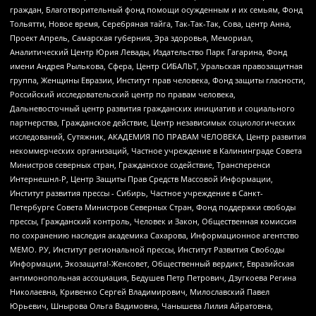
граждан, Благотворительный фонд помощи осужденным и их семьям, Фонд
Тольятти, Новое время, Серебряная тайга, Так-Так-Так, Сова, центр Анна,
Проект Апрель, Самарская губерния, Эра здоровья, Мемориал,
Аналитический Центр Юрия Левады, Издательство Парк Гагарина, Фонд
имени Андрея Рылькова, Сфера, Центр СИБАЛЬТ, Уральская правозащитная
группа, Женщины Евразии, Институт прав человека, Фонд защиты гласности,
Российский исследовательский центр по правам человека,
Дальневосточный центр развития гражданских инициатив и социального
партнерства, Гражданское действие, Центр независимых социологических
исследований, Сутяжник, АКАДЕМИЯ ПО ПРАВАМ ЧЕЛОВЕКА, Центр развития
некоммерческих организаций, Частное учреждение в Калининграде Совета
Министров северных стран, Гражданское содействие, Трансперенси
Интернешнл-Р, Центр Защиты Прав Средств Массовой Информации,
Институт развития прессы - Сибирь, Частное учреждение в Санкт-
Петербурге Совета Министров Северных Стран, Фонд поддержки свободы
прессы, Гражданский контроль, Человек и Закон, Общественная комиссия
по сохранению наследия академика Сахарова, Информационное агентство
МЕМО. РУ, Институт региональной прессы, Институт Развития Свободы
Информации, Экозащита!-Женсовет, Общественный вердикт, Евразийская
антимонопольная ассоциация, Бедушев Петр Петрович, Дзугкоева Регина
Николаевна, Кривенко Сергей Владимирович, Милославский Павел
Юрьевич, Шнырова Ольга Вадимовна, Чанышева Лилия Айратовна,