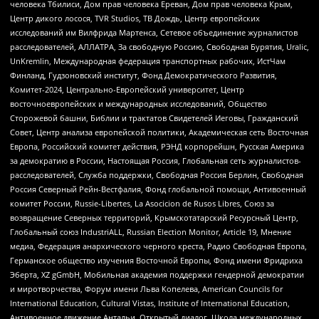
человека Тбилиси, Дом прав человека Ереван, Дом прав человека Крым,
Центр дикого лосося, TVR Studios, ТВ Дождь, Центр европейских
исследований им Вилфрида Мартенса, Сетевое объединение журналистов
расследователей, АЛЛАТРА, За свободную Россию, Свободная Бурятия, Uralic,
UnKremlin, Международная федерация транспортных рабочих, ИстЧам
Финланд, Гудзоновский институт, Фонд Демократического Развития,
Комитет-2024, Центрально-Европейский университет, Центр
восточноевропейских и международных исследований, Общество
Сторожевой башни, Библии и трактатов Свидетелей Иеговы, Гражданский
Совет, Центр анализа европейской политики, Академическая сеть Восточная
Европа, Российский комитет действия, РЭНД корпорейшн, Русская Америка
за демократию в России, Настоящая Россия, Глобальная сеть журналистов-
расследователей, Служба поддержки, Свободная Россия Берлин, Свободная
Россия Северный Рейн-Вестфалия, Фонд глобальной помощи, Антивоенный
комитет России, Russie-Libertes, La Asocicion de Rusos Libres, Союз за
возвращение Северных территорий, Крымскотатарский Ресурсный Центр,
Глобальный союз IndustriALL, Russian Election Monitor, Article 19, Мнение
медиа, Федерация анархического черного креста, Радио Свободная Европа,
Германское общество изучения Восточной Европы, Фонд имени Фридриха
Эберта, XZ gGmbH, Мобильная академия поддержки гендерной демократии
и миротворчества, Форум имени Льва Копелева, American Councils for
International Education, Cultural Vistas, Institute of International Education,
Антивоенное движение Антальи, Открытый диалог, Школа международных