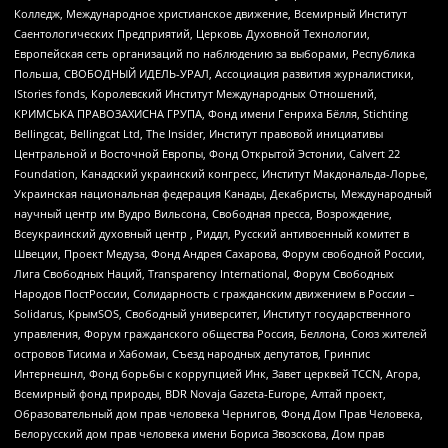
Колледж, Международное христианское движение, Всемирный Институт
Саентологических Предприятий, Церковь Духовной Технологии,
Европейская сеть организаций по наблюдению за выборами, Республика
Польша, СВОБОДНЫЙ ИДЕЛЬ-УРАЛ, Ассоциация развития журналистики,
IStories fonds, Королевский Институт Международных Отношений,
КРИМСЬКА ПРАВОЗАХИСНА ГРУПА, Фонд имени Генриха Бёлля, Stichting
Bellingcat, Bellingcat Ltd, The Insider, Институт правовой инициативы
Центральной и Восточной Европы, Фонд Открытой Эстонии, Calvert 22
Foundation, Канадский украинский конгресс, Институт Макдональда-Лорье,
Украинская национальная федерация Канады, Декабристы, Международный
научный центр им Вудро Вильсона, Свободная пресса, Возрождение,
Всеукраинский духовный центр , Риддл, Русский антивоенный комитет в
Швеции, Проект Медуза, Фонд Андрея Сахарова, Форум свободной России,
Лига Свободных Наций, Transparеncy International, Форум Свободных
Народов ПостРоссии, Солидарность с гражданским движением в России –
Solidarus, КрымSOS, Свободный университет, Институт государственного
управления, Форум гражданского общества Россия, Беллона, Союз жителей
островов Тисима и Хабомаи, Съезд народных депутатов, Гринпис
Интернешнл, Фонд борьбы с коррупцией Инк, Завет церквей TCCN, Агора,
Всемирный фонд природы, BDR Novaja Gazeta-Europe, Алтай проект,
Образовательный дом прав человека Чернигов, Фонд Дом Прав Человека,
Белорусский дом прав человека имени Бориса Звозскова, Дом прав