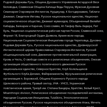
Родовой Державы Русь, Община Духовного Управления Асгардской Веси
Беловодья, Славянская Община Капища Веды Перуна, Мужская Духовная
Семинария Староверов-Инглингов, Нурджулар, К Богодержавию, Таблиги
Джамаат, Свидетели Иеговы, Русское национальное единство, Национал-
социалистическое общество, Джамаат мувахидов, Объединенный Вилайат
Кабарды, Балкарии и Карачая, Союз славян, Ат-Такфир Валь-Хиджра, Пит
Буль, Национал-социалистическая рабочая партия России, Славянский союз,
Формат-18, Благородный Орден Дьявола, Армия воли народа,
Национальная Социалистическая Инициатива города Череповца, Духовно-
Родовая Держава Русь, Русское национальное единство, Древнерусской
Инглистической церкви Православных Староверов-Инглингов, Русский
общенациональный союз, Движение против нелегальной иммиграции,
Кровь и Честь, О свободе совести и о религиозных объединениях, Омская
организация общественного политического движения Русское
национальное единство, Северное Братство, Клуб Болельщиков
Футбольного Клуба Динамо, Файзрахманисты, Мусульманская религиозная
организация п. Боровский, Община Коренного Русского народа
Щелковского района, Правый сектор, УНА - УНСО, Украинская
повстанческая армия, Тризуб им. Степана Бандеры, Братство, Белый Крест,
Misanthropic division, Религиозное объединение последователей инглиизма,
Народная Социальная Инициатива, TulaSkins, Этнополитическое
объединение Русские, Русское национальное объединение Атака, Мечеть