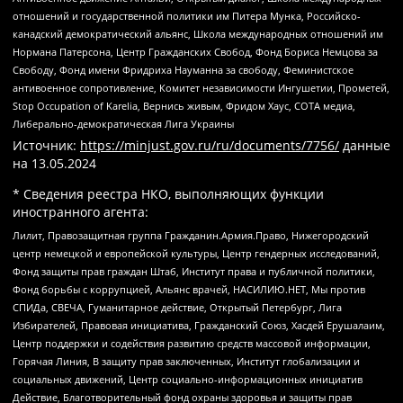
отношений и государственной политики им Питера Мунка, Российско-
канадский демократический альянс, Школа международных отношений им
Нормана Патерсона, Центр Гражданских Свобод, Фонд Бориса Немцова за
Свободу, Фонд имени Фридриха Науманна за свободу, Феминистское
антивоенное сопротивление, Комитет независимости Ингушетии, Прометей,
Stop Occupation of Karelia, Вернись живым, Фридом Хаус, СОТА медиа,
Либерально-демократическая Лига Украины
Источник:
https://minjust.gov.ru/ru/documents/7756/
данные
на
13.05.2024
* Сведения реестра НКО, выполняющих функции
иностранного агента:
Лилит, Правозащитная группа Гражданин.Армия.Право, Нижегородский
центр немецкой и европейской культуры, Центр гендерных исследований,
Фонд защиты прав граждан Штаб, Институт права и публичной политики,
Фонд борьбы с коррупцией, Альянс врачей, НАСИЛИЮ.НЕТ, Мы против
СПИДа, СВЕЧА, Гуманитарное действие, Открытый Петербург, Лига
Избирателей, Правовая инициатива, Гражданский Союз, Хасдей Ерушалаим,
Центр поддержки и содействия развитию средств массовой информации,
Горячая Линия, В защиту прав заключенных, Институт глобализации и
социальных движений, Центр социально-информационных инициатив
Действие, Благотворительный фонд охраны здоровья и защиты прав