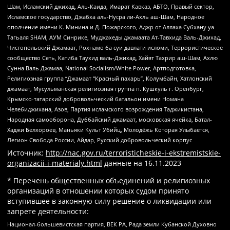
Шам, Исламский джихад, Аль-Каида, Имарат Кавказ, АБТО, Правый сектор,
Исламское государство, Джабха аль-Нусра ли-Ахль аш-Шам, Народное
ополчение имени К. Минина и Д. Пожарского, Аджр от Аллаха Субхану уа
Тагьаля SHAM, АУМ Синрике, Муджахеды джамаата Ат-Тавхида Валь-Джихад,
Чистопольский Джамаат, Рохнамо ба суи давлати исломи, Террористическое
сообщество Сеть, Катиба Таухид валь-Джихад, Хайят Тахрир аш-Шам, Ахлю
Сунна Валь Джамаа, National Socialism/White Power, Артподготовка,
Религиозная группа “Джамаат “Красный пахарь”, Колумбайн, Хатлонский
джамаат, Мусульманская религиозная группа п. Кушкуль г. Оренбург,
Крымско-татарский добровольческий батальон имени Номана
Челебиджихана, Азов, Партия исламского возрождения Таджикистана,
Народная самооборона, Дуббайский джамаат, московская ячейка, Батал-
Хаджи Белхороев, Маньяки Культ Убийц, Молодёжь Которая Улыбается,
Легион Свобода России, Айдар, Русский добровольческий корпус
Источник:
http://nac.gov.ru/terroristicheskie-i-ekstremistskie-
organizacii-i-materialy.html
данные на
16.11.2023
* Перечень общественных объединений и религиозных
организаций в отношении которых судом принято
вступившее в законную силу решение о ликвидации или
запрете деятельности:
Национал-большевистская партия, ВЕК РА, Рада земли Кубанской Духовно