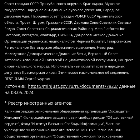
Совет граждан СССР Прикубанского округа г. Краснодара, Мужское
государство, Народное объединение русского движения, Народное
движение Адат, Народный совет граждан РСФСР СССР Архангельской
области, Проект Штурм, Граждане СССР, Держава Союз Советских Светлых
Родов, Совет Советских Социалистических Районов, Meta Platforms Inc,
Facebook, Instagram, WhatsApp, СИЧ-С14, Добровольческое Движение
Организации украинских националистов, Черный Комитет, Татарстанское
Региональное Всетатарское общественное движение, Невоград,
Молодежное Демократическое Движение Весна, Верховный Совет
Татарской Автономной Советской Социалистической Республики, Конгресс
ойрат-калмыцкого народа, Исполнительный комитет совета народных
депутатов Красноярского края, Этническое национальное объединение,
ЛГБТ, Я.МЫ Сергей Фургал
Источник:
https://minjust.gov.ru/ru/documents/7822/
данные
на
03.05.2024
* Реестр иностранных агентов:
Калининградская региональная общественная организация "Экозащита!-Женсовет", Фонд содействия защите прав и свобод граждан "Общественный вердикт", Фонд "Институт Развития Свободы Информации", Частное учреждение "Информационное агентство МЕМО. РУ", Региональная общественная организация "Общественная комиссия по сохранению наследия академика Сахарова", Фонд поддержки свободы прессы, Санкт-Петербургская общественная правозащитная организация "Гражданский контроль", Межрегиональная общественная организация "Информационно-просветительский центр "Мемориал", Региональный Фонд "Центр Защиты Прав Средств Массовой Информации", с 05.12.2023 Фонд "Центр Защиты Прав Средств массовой информации", Региональная общественная благотворительная организация помощи беженцам и мигрантам "Гражданское содействие", Негосударственное образовательное учреждение дополнительного профессионального образования (повышение квалификации) специалистов "АКАДЕМИЯ ПО ПРАВАМ ЧЕЛОВЕКА", Свердловская региональная общественная организация "Сутяжник", Автономная некоммерческая организация "Центр независимых социологических исследований", Союз общественных объединений "Российский исследовательский центр по правам человека", Региональное общественное учреждение научно-информационный центр "МЕМОРИАЛ", Некоммерческая организация "Фонд защиты гласности", Автономная некоммерческая организация "Институт прав человека", Городская общественная организация "Екатеринбургское общество "МЕМОРИАЛ", Городская общественная организация "Рязанское историко-просветительское и правозащитное общество "Мемориал" (Рязанский Мемориал), Челябинский региональный орган общественной самодеятельности – женское общественное объединение "Женщины Евразии", Челябинский региональный орган общественной самодеятельности "Уральская правозащитная группа", Фонд содействия защите здоровья и социальной справедливости имени Андрея Рылькова, Автономная Некоммерческая Организация "Аналитический Центр Юрия Левады", Автономная некоммерческая организация социальной поддержки населения "Проект Апрель", Региональная общественная организация помощи женщинам и детям, находящимся в кризисной ситуации "Информационно-методический центр "Анна", Фонд содействия развитию массовых коммуникаций и правовому просвещению "Так-так-Так", Фонд содействия устойчивому развитию "Серебряная тайга", Свердловский региональный общественный фонд социальных проектов "Новое время", "Idel.Реалии", Кавказ.Реалии, Крым.Реалии, Телеканал Настоящее Время, Татаро-башкирская служба Радио Свобода (Azatliq Radiosi), Радио Свободная Европа/Радио Свобода (PCE/PC), "Сибирь.Реалии", "Фактограф", Благотворительный фонд помощи осужденным и их семьям, Автономная некоммерческая организация "Институт глобализации и социальных движений", Фонд "В защиту прав заключенных", Частное учреждение "Центр поддержки и содействия развитию средств массовой информации", Пензенский региональный общественный благотворительный фонд "Гражданский союз", "Север.Реалии", Некоммерческая организация Фонд "Правовая инициатива", Общество с ограниченной ответственностью "Радио Свободная Европа/Радио Свобода", Чешское информационное агентство "MEDIUM-ORIENT", Красноярская региональная общественная организация "Мы против СПИДа", Камалягин Денис Николаевич, Маркелов Сергей Евгеньевич, Пономарев Лев Александрович, Савицкая Людмила Алексеевна, Автономная некоммерческая организация "Центр по работе с проблемой насилия "НАСИЛИЮ.НЕТ", Межрегиональный профессиональный союз работников здравоохранения "Альянс врачей", Юридическое лицо, зарегистрированное в Латвийской Республике, SIA "Medusa Project" (регистрационный номер 40103797863, дата регистрации 10.06.2014), Некоммерческая организация "Фонд по борьбе с коррупцией", Автономная некоммерческая организация "Институт права и публичной политики", Баданин Роман Сергеевич, Гликин Максим Александрович, Железнова Мария Михайловна, Лукьянова Юлия Сергеевна, Маетная Елизавета Витальевна, Маняхин Петр Борисович, Чуракова Ольга Владимировна, Ярош Юлия Петровна, Юридическое лицо "The Insider SIA", зарегистрированное в Риге, Латвийская Республика (дата регистрации 26.06.2015), являющееся администратором доменного имени интернет-издания "The Insider SIA", https://theins.ru, Постернак Алексей Евгеньевич, Рубин Михаил Аркадьевич, Анин Роман Александрович, Юридическое лицо Istories fonds, зарегистрированное в Латвийской Республике (регистрационный номер 50008295751, дата регистрации 24.02.2020), Великовский Дмитрий Александрович, Долинина Ирина Николаевна, Мароховская Алеся Алексеевна, Шлейнов Роман Юрьевич, Шмагун Олеся Валентиновна, Общество с ограниченной ответственностью "Альтаир 2021", Общество с ограниченной ответственностью "Вега 2021", Общество с ограниченной ответственностью "Главный редактор 2021", Общество с ограниченной ответственностью "Ромашки монолит", Важенков Артем Валерьевич, Ивановская областная общественная организация "Центр гендерных исследований", Гурман Юрий Альбертович, Медиапроект "ОВД-Инфо", Егоров Владимир Владимирович, Жилинский Владимир Александрович, Общество с ограниченной ответственностью "ЗП", Иванова София Юрьевна, Карезина Инна Павловна, Кильтау Екатерина Викторовна, Петров Алексей Викторович, Пискунов Сергей Евгеньевич, Смирнов Сергей Сергеевич, Тихонов Михаил Сергеевич, Общество с ограниченной ответственностью "ЖУРНАЛИСТ-ИНОСТРАННЫЙ АГЕНТ", Арапова Галина Юрьевна, Вольтская Татьяна Анатольевна, Американская компания "Mason G.E.S. Anonymous Foundation" (США), являющаяся владельцем интернет-издания https://mnews.world/, Компания "Stichting Bellingcat", зарегистрированная в Нидерландах (дата регистрации 11.07.2018), Захаров Андрей Вячеславович, Клепиковская Екатерина Дмитриевна, Общество с ограниченной ответственностью "МЕМО", Перл Роман Александрович, Симонов Евгений Алексеевич, Соловьева Елена Анатольевна, Сотников Даниил Владимирович, Сурначева Елизавета Дмитриевна, Автономная некоммерческая организация по защите прав человека и информированию населения "Якутия – Наше Мнение", Общество с ограниченной ответственностью "Москоу диджитал медиа", с 26.01.2023 Общество с ограниченной ответственностью "Чайка Белые сады", Ветошкина Валерия Валерьевна, Заговора Максим Александрович, Межрегиональное общественное движение "Российская ЛГБТ - сеть", Оленичев Максим Владимирович, Павлов Иван Юрьевич, Скворцова Елена Сергеевна, Общество с ограниченной ответственностью "Как бы инагент", Кочетков Игорь Викторович, Общество с ограниченной ответственностью "Честные выборы", Еланчик Олег Александрович, Общество с ограниченной ответственностью "Нобелевский призыв", Гималова Регина Эмилевна, Григорьев Андрей Валерьевич, Григорьева Алина Александровна, Ассоциация по содействию защите прав призывников, альтернативнослужащих и военнослужащих "Правозащитная группа "Гражданин.Армия.Право", Хисамова Регина Фаритовна, Автономная некоммерческая организация по реализации социально-правовых программ "Лилит", Дальневосточное общественное движение "Маяк", Санкт-Петербургская ЛГБТ-инициативная группа "Выход", Инициативная группа ЛГБТ+ "Реверс", Алексеев Андрей Викторович, Бекбулатова Таисия Львовна, Беляев Иван Михайлович, Владыкина Елена Сергеевна, Гельман Марат Александрович, Никульшина Вероника Юрьевна, Толоконникова Надежда Андреевна, Шендерович Виктор Анатольевич, Общество с ограниченной ответственностью "Данное сообщение", Общество с ограниченной ответственностью Издательский дом "Новая глава", Айнбиндер Александра Александровна, Московский комьюнити-центр для ЛГБТ+инициатив, Благотворительный фонд развития филантропии, Deutsche Welle (Германия, Kurt-Schumacher-Strasse 3, 53113 Bonn), Борзунова Мария Михайловна, Воробьев Виктор Викторович, Голубева Анна Львовна, Константинова Алла Михайловна, Малкова Ирина Владимировна, Мурадов Мурад Абдулгалимович, Осетинская Елизавета Николаевна, Понасенков Евгений Николаевич, Ганапольский Матвей Юрьевич, Киселев Евгений Алексеевич, Борухович Ирина Григорьевна, Дремин Иван Тимофеевич, Дубровский Дмитрий Викторович, Красноярская региональная общественная организация поддержки и развития альтернативных образовательных технологий и межкультурных коммуникаций "ИНТЕРРА", Маяковская Екатерина Алексеевна, Фейгин Марк Захарович, Филимонов Андрей Викторович, Дзугкоева Регина Николаевна, Доброхотов Роман Александрович, Дудь Юрий Александрович, Елкин Сергей Владимирович, Кругликов Кирилл Игоревич, Сабунаева Мария Леонидовна, Семенов Алексей Владимирович, Шаинян Карен Багратович, Шульман Екатерина Михайловна, Асафьев Артур Валерьевич, Вахштайн Виктор Семенович, Венедиктов Алексей Алексеевич, Лушникова Екатерина Евгеньевна, Волков Леонид Михайлович, Невзоров Александр Глебович, Пархоменко Сергей Борисович, Сироткин Ярослав Николаевич, Кара-Мурза Владимир Владимирович, Баранова Наталья Владимировна, Гозман Леонид Яковлевич, Кагарлицкий Борис Юльевич, Климарев Михаил Валерьевич, Милов Владимир Станиславович, Автономная некоммерческая организация Краснодарский центр современного искусства "Типография", Моргенштерн Алишер Тагирович, Соболь Любовь Эдуардовна, Общество с ограниченной ответственностью "ЛИЗА НОРМ", Каспаров Гарри Кимович, Ходорковский Михаил Борисович, Общество с ограниченной ответственностью "Апрельские тезисы", Данилович Ирина Брониславовна, Кашин Олег Владимирович, Петров Николай Владимирович, Пивоваров Алексей Владимирович, Соколов Михаил Владимирович, Цветкова Юлия Владимировна, Чичваркин Евгений Александрович, Комитет против пыток/Команда против пыток, Общество с ограниченной ответственностью "Первый научный", Общество с ограниченной ответственностью "Вертолет и ко", Белоцерковская Вероника Борисовна, Кац Максим Евгеньевич, Лазарева Татьяна Юрьевна, Шаведдинов Руслан Табризович, Яшин Илья Валерьевич, Общество с ограниченной ответственностью "Иноагент ААВ", Алешковский Дмитрий Петрович, Альбац Евгения Марковна, Быков Дмитрий Львович, Галямина Юлия Евгеньевна, Лойко Сергей Леонидович, Мартынов Кирилл Константинович, Медведев Сергей Александрович, Крашенинников Федор Геннадиевич, Гордеева Катерина Вл