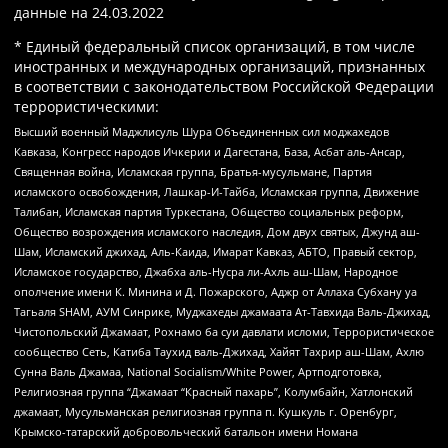
данные на
24.03.2022
* Единый федеральный список организаций, в том числе
иностранных и международных организаций, признанных
в соответствии с законодательством Российской Федерации
террористическими:
Высший военный Маджлисуль Шура Объединенных сил моджахедов
Кавказа, Конгресс народов Ичкерии и Дагестана, База, Асбат аль-Ансар,
Священная война, Исламская группа, Братья-мусульмане, Партия
исламского освобождения, Лашкар-И-Тайба, Исламская группа, Движение
Талибан, Исламская партия Туркестана, Общество социальных реформ,
Общество возрождения исламского наследия, Дом двух святых, Джунд аш-
Шам, Исламский джихад, Аль-Каида, Имарат Кавказ, АБТО, Правый сектор,
Исламское государство, Джабха аль-Нусра ли-Ахль аш-Шам, Народное
ополчение имени К. Минина и Д. Пожарского, Аджр от Аллаха Субхану уа
Тагьаля SHAM, АУМ Синрике, Муджахеды джамаата Ат-Тавхида Валь-Джихад,
Чистопольский Джамаат, Рохнамо ба суи давлати исломи, Террористическое
сообщество Сеть, Катиба Таухид валь-Джихад, Хайят Тахрир аш-Шам, Ахлю
Сунна Валь Джамаа, National Socialism/White Power, Артподготовка,
Религиозная группа “Джамаат “Красный пахарь”, Колумбайн, Хатлонский
джамаат, Мусульманская религиозная группа п. Кушкуль г. Оренбург,
Крымско-татарский добровольческий батальон имени Номана