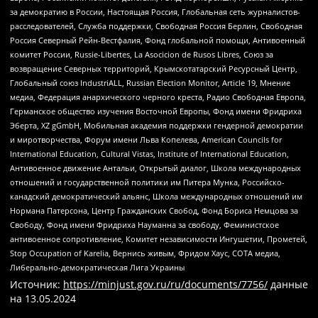
за демократию в России, Настоящая Россия, Глобальная сеть журналистов-
расследователей, Служба поддержки, Свободная Россия Берлин, Свободная
Россия Северный Рейн-Вестфалия, Фонд глобальной помощи, Антивоенный
комитет России, Russie-Libertes, La Asocicion de Rusos Libres, Союз за
возвращение Северных территорий, Крымскотатарский Ресурсный Центр,
Глобальный союз IndustriALL, Russian Election Monitor, Article 19, Мнение
медиа, Федерация анархического черного креста, Радио Свободная Европа,
Германское общество изучения Восточной Европы, Фонд имени Фридриха
Эберта, XZ gGmbH, Мобильная академия поддержки гендерной демократии
и миротворчества, Форум имени Льва Копелева, American Councils for
International Education, Cultural Vistas, Institute of International Education,
Антивоенное движение Антальи, Открытый диалог, Школа международных
отношений и государственной политики им Питера Мунка, Российско-
канадский демократический альянс, Школа международных отношений им
Нормана Патерсона, Центр Гражданских Свобод, Фонд Бориса Немцова за
Свободу, Фонд имени Фридриха Науманна за свободу, Феминистское
антивоенное сопротивление, Комитет независимости Ингушетии, Прометей,
Stop Occupation of Karelia, Вернись живым, Фридом Хаус, СОТА медиа,
Либерально-демократическая Лига Украины
Источник:
https://minjust.gov.ru/ru/documents/7756/
данные
на
13.05.2024