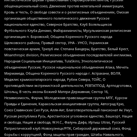
общенациональный союз, Движение против нелегальной иммиграции,
Кровь и Честь, О свободе совести и о религиозных объединениях, Омская
организация общественного политического движения Русское
национальное единство, Северное Братство, Клуб Болельщиков
Футбольного Клуба Динамо, Файзрахманисты, Мусульманская религиозная
организация п. Боровский, Община Коренного Русского народа
Щелковского района, Правый сектор, УНА - УНСО, Украинская
повстанческая армия, Тризуб им. Степана Бандеры, Братство, Белый Крест,
Misanthropic division, Религиозное объединение последователей инглиизма,
Народная Социальная Инициатива, TulaSkins, Этнополитическое
объединение Русские, Русское национальное объединение Атака, Мечеть
Мирмамеда, Община Коренного Русского народа г. Астрахани, ВОЛЯ,
Меджлис крымскотатарского народа, Рубеж Севера, ТОЙС, О
противодействии экстремистской деятельности, РЕВТАТПОД, Артподготовка,
Штольц, В честь иконы Божией Матери Державная, Сектор 16,
Независимость, Фирма, Молодежная правозащитная группа МПГ, Курсом
Правды и Единения, Каракольская инициативная группа, Автоград Крю,
Союз Славянских Сил Руси, Алля-Аят, Благотворительный пансионат Ак Умут,
Русская республика Русь, Арестантское уголовное единство, Башкорт, Нация
и свобода, Нация и свобода, W.H.С., Фалунь Дафа, Иртыш Ultras, Русский
Патриотический клуб-Новокузнецк/РПК, Сибирский державный союз, Фонд
борьбы с коррупцией, Фонд защиты прав граждан, Штабы Навального,