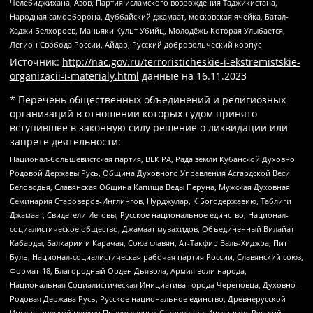
Челебиджихана, Азов, Партия исламского возрождения Таджикистана,
Народная самооборона, Дуббайский джамаат, московская ячейка, Батал-
Хаджи Белхороев, Маньяки Культ Убийц, Молодёжь Которая Улыбается,
Легион Свобода России, Айдар, Русский добровольческий корпус
Источник:
http://nac.gov.ru/terroristicheskie-i-ekstremistskie-
organizacii-i-materialy.html
данные на
16.11.2023
* Перечень общественных объединений и религиозных
организаций в отношении которых судом принято
вступившее в законную силу решение о ликвидации или
запрете деятельности:
Национал-большевистская партия, ВЕК РА, Рада земли Кубанской Духовно
Родовой Державы Русь, Община Духовного Управления Асгардской Веси
Беловодья, Славянская Община Капища Веды Перуна, Мужская Духовная
Семинария Староверов-Инглингов, Нурджулар, К Богодержавию, Таблиги
Джамаат, Свидетели Иеговы, Русское национальное единство, Национал-
социалистическое общество, Джамаат мувахидов, Объединенный Вилайат
Кабарды, Балкарии и Карачая, Союз славян, Ат-Такфир Валь-Хиджра, Пит
Буль, Национал-социалистическая рабочая партия России, Славянский союз,
Формат-18, Благородный Орден Дьявола, Армия воли народа,
Национальная Социалистическая Инициатива города Череповца, Духовно-
Родовая Держава Русь, Русское национальное единство, Древнерусской
Инглистической церкви Православных Староверов-Инглингов, Русский