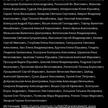
Золотарева Екатерина Александровна, Рачинский Ян Збигневич, Жемкова
Елена Борисовна, Гудков Лев Дмитриевич, Илларионова Юлия Юрьевна,
Саранг Анна Васильевна, Захарова Светлана Сергеевна, Аверин Владимир
Анатольевич, Щур Татьяна Михайловна, Щур Николай Алексеевич,
Блинушов Андрей Юрьевич, Мосин Алексей Геннадьевич, Гефтер Валентин
Михайлович, Симонов Алексей Кириллович, Флиге Ирина Анатольевна,
Мельникова Валентина Дмитриевна, Вититинова Елена Владимировна,
Баженова Светлана Куприяновна, Максимов Сергей Владимирович, Беляев
Сергей Иванович, Голубева Елена Николаевна, Ганнушкина Светлана
Алексеевна, Закс Елена Владимировна, Буртина Елена Юрьевна, Гендель
Людмила Залмановна, Кокорина Екатерина Алексеевна, Шуманов Илья
Вячеславович, Арапова Галина Юрьевна, Свечников Анатолий Мариевич,
Прохоров Вадим Юрьевич, Шахова Елена Владимировна, Подузов Сергей
Васильевич, Протасова Ирина Вячеславовна, Литинский Леонид Борисович,
Лукашевский Сергей Маркович, Бахмин Вячеслав Иванович, Шабад
Анатолий Ефимович, Сухих Дарья Николаевна, Орлов Олег Петрович,
Добровольская Анна Дмитриевна, Королева Александра Евгеньевна,
Смирнов Владимир Александрович, Вицин Сергей Ефимович, Золотухин
Борис Андреевич, Левинсон Лев Семенович, Локшина Татьяна Иосифовна,
Орлов Олег Петрович, Полякова Мара Федоровна, Резник Генри Маркович,
Захаров Герман Константинович
Источник:
http://unro.minjust.ru/NKOForeignAgent.aspx