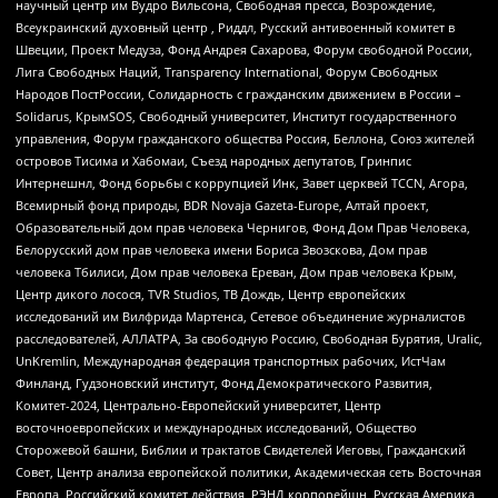
научный центр им Вудро Вильсона, Свободная пресса, Возрождение,
Всеукраинский духовный центр , Риддл, Русский антивоенный комитет в
Швеции, Проект Медуза, Фонд Андрея Сахарова, Форум свободной России,
Лига Свободных Наций, Transparеncy International, Форум Свободных
Народов ПостРоссии, Солидарность с гражданским движением в России –
Solidarus, КрымSOS, Свободный университет, Институт государственного
управления, Форум гражданского общества Россия, Беллона, Союз жителей
островов Тисима и Хабомаи, Съезд народных депутатов, Гринпис
Интернешнл, Фонд борьбы с коррупцией Инк, Завет церквей TCCN, Агора,
Всемирный фонд природы, BDR Novaja Gazeta-Europe, Алтай проект,
Образовательный дом прав человека Чернигов, Фонд Дом Прав Человека,
Белорусский дом прав человека имени Бориса Звозскова, Дом прав
человека Тбилиси, Дом прав человека Ереван, Дом прав человека Крым,
Центр дикого лосося, TVR Studios, ТВ Дождь, Центр европейских
исследований им Вилфрида Мартенса, Сетевое объединение журналистов
расследователей, АЛЛАТРА, За свободную Россию, Свободная Бурятия, Uralic,
UnKremlin, Международная федерация транспортных рабочих, ИстЧам
Финланд, Гудзоновский институт, Фонд Демократического Развития,
Комитет-2024, Центрально-Европейский университет, Центр
восточноевропейских и международных исследований, Общество
Сторожевой башни, Библии и трактатов Свидетелей Иеговы, Гражданский
Совет, Центр анализа европейской политики, Академическая сеть Восточная
Европа, Российский комитет действия, РЭНД корпорейшн, Русская Америка