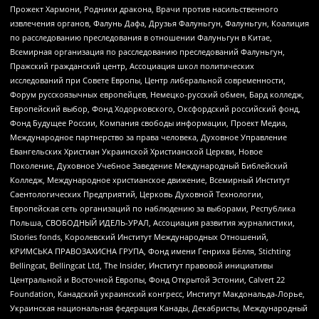
Прожект Хармони, Родники дракона, Врачи против насильственного
извлечения органов, Фалунь Дафа, Друзья Фалуньгун, Фалуньгун, Коалиция
по расследованию преследования в отношении Фалуньгун в Китае,
Всемирная организация по расследованию преследований Фалуньгун,
Пражский гражданский центр, Ассоциация школ политических
исследований при Совете Европы, Центр либеральной современности,
Форум русскоязычных европейцев, Немецко-русский обмен, Бард колледж,
Европейский выбор, Фонд Ходорковского, Оксфордский российский фонд,
Фонд Будущее России, Компания свободы информации, Проект Медиа,
Международное партнерство за права человека, Духовное Управление
Евангельских Христиан Украинской Христианской Церкви, Новое
Поколение, Духовное Учебное Заведение Международный Библейский
Колледж, Международное христианское движение, Всемирный Институт
Саентологических Предприятий, Церковь Духовной Технологии,
Европейская сеть организаций по наблюдению за выборами, Республика
Польша, СВОБОДНЫЙ ИДЕЛЬ-УРАЛ, Ассоциация развития журналистики,
IStories fonds, Королевский Институт Международных Отношений,
КРИМСЬКА ПРАВОЗАХИСНА ГРУПА, Фонд имени Генриха Бёлля, Stichting
Bellingcat, Bellingcat Ltd, The Insider, Институт правовой инициативы
Центральной и Восточной Европы, Фонд Открытой Эстонии, Calvert 22
Foundation, Канадский украинский конгресс, Институт Макдональда-Лорье,
Украинская национальная федерация Канады, Декабристы, Международный