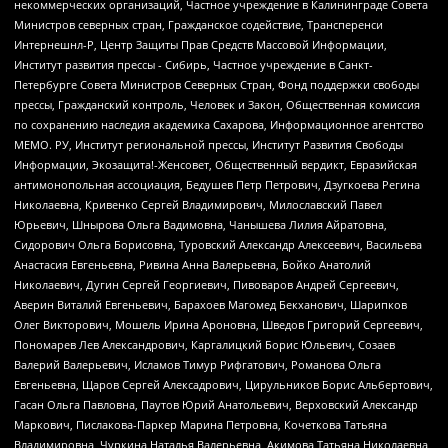
некоммерческих организаций, Частное учреждение в Калининграде Совета
Министров северных стран, Гражданское содействие, Трансперенси
Интернешнл-Р, Центр Защиты Прав Средств Массовой Информации,
Институт развития прессы - Сибирь, Частное учреждение в Санкт-
Петербурге Совета Министров Северных Стран, Фонд поддержки свободы
прессы, Гражданский контроль, Человек и Закон, Общественная комиссия
по сохранению наследия академика Сахарова, Информационное агентство
МЕМО. РУ, Институт региональной прессы, Институт Развития Свободы
Информации, Экозащита!-Женсовет, Общественный вердикт, Евразийская
антимонопольная ассоциация, Бедушев Петр Петрович, Дзугкоева Регина
Николаевна, Кривенко Сергей Владимирович, Милославский Павел
Юрьевич, Шнырова Ольга Вадимовна, Чанышева Лилия Айратовна,
Сидорович Ольга Борисовна, Туровский Александр Алексеевич, Васильева
Анастасия Евгеньевна, Ривина Анна Валерьевна, Бойко Анатолий
Николаевич, Дугин Сергей Георгиевич, Пивоваров Андрей Сергеевич,
Аверин Виталий Евгеньевич, Барахоев Магомед Бекханович, Шарипков
Олег Викторович, Мошель Ирина Ароновна, Шведов Григорий Сергеевич,
Пономарев Лев Александрович, Каргалицкий Борис Юльевич, Созаев
Валерий Валерьевич, Исламов Тимур Рифгатович, Романова Ольга
Евгеньевна, Щаров Сергей Алексадрович, Цирульников Борис Альбертович,
Гасан Ольга Павловна, Паутов Юрий Анатольевич, Верховский Александр
Маркович, Пислакова-Паркер Марина Петровна, Кочеткова Татьяна
Владимировна, Чуркина Наталья Валерьевна, Акимова Татьяна Николаевна,