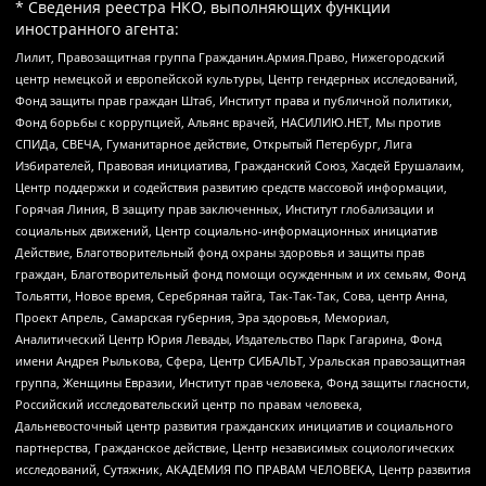
* Сведения реестра НКО, выполняющих функции
иностранного агента:
Лилит, Правозащитная группа Гражданин.Армия.Право, Нижегородский
центр немецкой и европейской культуры, Центр гендерных исследований,
Фонд защиты прав граждан Штаб, Институт права и публичной политики,
Фонд борьбы с коррупцией, Альянс врачей, НАСИЛИЮ.НЕТ, Мы против
СПИДа, СВЕЧА, Гуманитарное действие, Открытый Петербург, Лига
Избирателей, Правовая инициатива, Гражданский Союз, Хасдей Ерушалаим,
Центр поддержки и содействия развитию средств массовой информации,
Горячая Линия, В защиту прав заключенных, Институт глобализации и
социальных движений, Центр социально-информационных инициатив
Действие, Благотворительный фонд охраны здоровья и защиты прав
граждан, Благотворительный фонд помощи осужденным и их семьям, Фонд
Тольятти, Новое время, Серебряная тайга, Так-Так-Так, Сова, центр Анна,
Проект Апрель, Самарская губерния, Эра здоровья, Мемориал,
Аналитический Центр Юрия Левады, Издательство Парк Гагарина, Фонд
имени Андрея Рылькова, Сфера, Центр СИБАЛЬТ, Уральская правозащитная
группа, Женщины Евразии, Институт прав человека, Фонд защиты гласности,
Российский исследовательский центр по правам человека,
Дальневосточный центр развития гражданских инициатив и социального
партнерства, Гражданское действие, Центр независимых социологических
исследований, Сутяжник, АКАДЕМИЯ ПО ПРАВАМ ЧЕЛОВЕКА, Центр развития