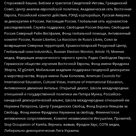
Сторожевой башни, Библии и трактатов Свидетелей Иеговы, Гражданский
Совет, Центр анализа европейской политики, Академическая сеть Восточная
Европа, Российский комитет действия, РЭНД корпорейшн, Русская Америка
за демократию в России, Настоящая Россия, Глобальная сеть журналистов-
расследователей, Служба поддержки, Свободная Россия Берлин, Свободная
Россия Северный Рейн-Вестфалия, Фонд глобальной помощи, Антивоенный
комитет России, Russie-Libertes, La Asocicion de Rusos Libres, Союз за
возвращение Северных территорий, Крымскотатарский Ресурсный Центр,
Глобальный союз IndustriALL, Russian Election Monitor, Article 19, Мнение
медиа, Федерация анархического черного креста, Радио Свободная Европа,
Германское общество изучения Восточной Европы, Фонд имени Фридриха
Эберта, XZ gGmbH, Мобильная академия поддержки гендерной демократии
и миротворчества, Форум имени Льва Копелева, American Councils for
International Education, Cultural Vistas, Institute of International Education,
Антивоенное движение Антальи, Открытый диалог, Школа международных
отношений и государственной политики им Питера Мунка, Российско-
канадский демократический альянс, Школа международных отношений им
Нормана Патерсона, Центр Гражданских Свобод, Фонд Бориса Немцова за
Свободу, Фонд имени Фридриха Науманна за свободу, Феминистское
антивоенное сопротивление, Комитет независимости Ингушетии, Прометей,
Stop Occupation of Karelia, Вернись живым, Фридом Хаус, СОТА медиа,
Либерально-демократическая Лига Украины