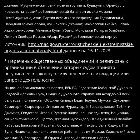
джамаат, Мусульманская религиозная группа п. Кушкуль г. Оренбург,
Крымско-татарский добровольческий батальон имени Номана
Челебиджихана, Азов, Партия исламского возрождения Таджикистана,
Народная самооборона, Дуббайский джамаат, московская ячейка, Батал-
Хаджи Белхороев, Маньяки Культ Убийц, Молодёжь Которая Улыбается,
Легион Свобода России, Айдар, Русский добровольческий корпус
Источник:
http://nac.gov.ru/terroristicheskie-i-ekstremistskie-
organizacii-i-materialy.html
данные на
16.11.2023
* Перечень общественных объединений и религиозных
организаций в отношении которых судом принято
вступившее в законную силу решение о ликвидации или
запрете деятельности:
Национал-большевистская партия, ВЕК РА, Рада земли Кубанской Духовно
Родовой Державы Русь, Община Духовного Управления Асгардской Веси
Беловодья, Славянская Община Капища Веды Перуна, Мужская Духовная
Семинария Староверов-Инглингов, Нурджулар, К Богодержавию, Таблиги
Джамаат, Свидетели Иеговы, Русское национальное единство, Национал-
социалистическое общество, Джамаат мувахидов, Объединенный Вилайат
Кабарды, Балкарии и Карачая, Союз славян, Ат-Такфир Валь-Хиджра, Пит
Буль, Национал-социалистическая рабочая партия России, Славянский союз,
Формат-18, Благородный Орден Дьявола, Армия воли народа,