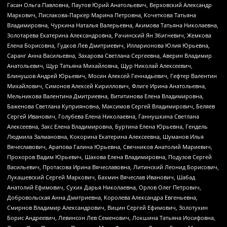
Гасан Ольга Павловна, Паутов Юрий Анатольевич, Верховский Александр
Маркович, Пислакова-Паркер Марина Петровна, Кочеткова Татьяна
Владимировна, Чуркина Наталья Валерьевна, Акимова Татьяна Николаевна,
Золотарева Екатерина Александровна, Рачинский Ян Збигневич, Жемкова
Елена Борисовна, Гудков Лев Дмитриевич, Илларионова Юлия Юрьевна,
Саранг Анна Васильевна, Захарова Светлана Сергеевна, Аверин Владимир
Анатольевич, Щур Татьяна Михайловна, Щур Николай Алексеевич,
Блинушов Андрей Юрьевич, Мосин Алексей Геннадьевич, Гефтер Валентин
Михайлович, Симонов Алексей Кириллович, Флиге Ирина Анатольевна,
Мельникова Валентина Дмитриевна, Вититинова Елена Владимировна,
Баженова Светлана Куприяновна, Максимов Сергей Владимирович, Беляев
Сергей Иванович, Голубева Елена Николаевна, Ганнушкина Светлана
Алексеевна, Закс Елена Владимировна, Буртина Елена Юрьевна, Гендель
Людмила Залмановна, Кокорина Екатерина Алексеевна, Шуманов Илья
Вячеславович, Арапова Галина Юрьевна, Свечников Анатолий Мариевич,
Прохоров Вадим Юрьевич, Шахова Елена Владимировна, Подузов Сергей
Васильевич, Протасова Ирина Вячеславовна, Литинский Леонид Борисович,
Лукашевский Сергей Маркович, Бахмин Вячеслав Иванович, Шабад
Анатолий Ефимович, Сухих Дарья Николаевна, Орлов Олег Петрович,
Добровольская Анна Дмитриевна, Королева Александра Евгеньевна,
Смирнов Владимир Александрович, Вицин Сергей Ефимович, Золотухин
Борис Андреевич, Левинсон Лев Семенович, Локшина Татьяна Иосифовна,