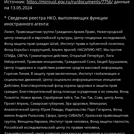
Источник:
https://minjust.gov.ru/ru/documents/7756/
данные
на
13.05.2024
* Сведения реестра НКО, выполняющих функции
иностранного агента:
Лилит, Правозащитная группа Гражданин.Армия.Право, Нижегородский
центр немецкой и европейской культуры, Центр гендерных исследований,
Фонд защиты прав граждан Штаб, Институт права и публичной политики,
Фонд борьбы с коррупцией, Альянс врачей, НАСИЛИЮ.НЕТ, Мы против
СПИДа, СВЕЧА, Гуманитарное действие, Открытый Петербург, Лига
Избирателей, Правовая инициатива, Гражданский Союз, Хасдей Ерушалаим,
Центр поддержки и содействия развитию средств массовой информации,
Горячая Линия, В защиту прав заключенных, Институт глобализации и
социальных движений, Центр социально-информационных инициатив
Действие, Благотворительный фонд охраны здоровья и защиты прав
граждан, Благотворительный фонд помощи осужденным и их семьям, Фонд
Тольятти, Новое время, Серебряная тайга, Так-Так-Так, Сова, центр Анна,
Проект Апрель, Самарская губерния, Эра здоровья, Мемориал,
Аналитический Центр Юрия Левады, Издательство Парк Гагарина, Фонд
имени Андрея Рылькова, Сфера, Центр СИБАЛЬТ, Уральская правозащитная
группа, Женщины Евразии, Институт прав человека, Фонд защиты гласности,
Российский исследовательский центр по правам человека,
Дальневосточный центр развития гражданских инициатив и социального