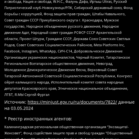
и свобода, Нация и свобода, W.H.С., Фалунь Дафа, Иртыш Ultras, Русский
Патриотический клуб-Новокузнецк/РПК, Сибирский державный союз, Фонд
борьбы с коррупцией, Фонд защиты прав граждан, Штабы Навального,
Совет граждан СССР Прикубанского округа г. Краснодара, Мужское
государство, Народное объединение русского движения, Народное
движение Адат, Народный совет граждан РСФСР СССР Архангельской
области, Проект Штурм, Граждане СССР, Держава Союз Советских Светлых
Родов, Совет Советских Социалистических Районов, Meta Platforms Inc,
Facebook, Instagram, WhatsApp, СИЧ-С14, Добровольческое Движение
Организации украинских националистов, Черный Комитет, Татарстанское
Региональное Всетатарское общественное движение, Невоград,
Молодежное Демократическое Движение Весна, Верховный Совет
Татарской Автономной Советской Социалистической Республики, Конгресс
ойрат-калмыцкого народа, Исполнительный комитет совета народных
депутатов Красноярского края, Этническое национальное объединение,
ЛГБТ, Я.МЫ Сергей Фургал
Источник:
https://minjust.gov.ru/ru/documents/7822/
данные
на
03.05.2024
* Реестр иностранных агентов:
Калининградская региональная общественная организация "Экозащита!-Женсовет", Фонд содействия защите прав и свобод граждан "Общественный вердикт", Фонд "Институт Развития Свободы Информации", Частное учреждение "Информационное агентство МЕМО. РУ", Региональная общественная организация "Общественная комиссия по сохранению наследия академика Сахарова", Фонд поддержки свободы прессы, Санкт-Петербургская общественная правозащитная организация "Гражданский контроль", Межрегиональная общественная организация "Информационно-просветительский центр "Мемориал", Региональный Фонд "Центр Защиты Прав Средств Массовой Информации", с 05.12.2023 Фонд "Центр Защиты Прав Средств массовой информации", Региональная общественная благотворительная организация помощи беженцам и мигрантам "Гражданское содействие", Негосударственное образовательное учреждение дополнительного профессионального образования (повышение квалификации) специалистов "АКАДЕМИЯ ПО ПРАВАМ ЧЕЛОВЕКА", Свердловская региональная общественная организация "Сутяжник", Автономная некоммерческая организация "Центр независимых социологических исследований", Союз общественных объединений "Российский исследовательский центр по правам человека", Региональное общественное учреждение научно-информационный центр "МЕМОРИАЛ", Некоммерческая организация "Фонд защиты гласности", Автономная некоммерческая организация "Институт прав человека", Городская общественная организация "Екатеринбургское общество "МЕМОРИАЛ", Городская общественная организация "Рязанское историко-просветительское и правозащитное общество "Мемориал" (Рязанский Мемориал), Челябинский региональный орган общественной самодеятельности – женское общественное объединение "Женщины Евразии", Челябинский региональный орган общественной самодеятельности "Уральская правозащитная группа", Фонд содействия защите здоровья и социальной справедливости имени Андрея Рылькова, Автономная Некоммерческая Организация "Аналитический Центр Юрия Левады", Автономная некоммерческая организация социальной поддержки населения "Проект Апрель", Региональная общественная организация помощи женщинам и детям, находящимся в кризисной ситуации "Информационно-методический центр "Анна", Фонд содействия развитию массовых коммуникаций и правовому просвещению "Так-так-Так", Фонд содействия устойчивому развитию "Серебряная тайга", Свердловский региональный общественный фонд социальных проектов "Новое время", "Idel.Реалии", Кавказ.Реалии, Крым.Реалии, Телеканал Настоящее Время, Татаро-башкирская служба Радио Свобода (Azatliq Radiosi), Радио Свободная Европа/Радио Свобода (PCE/PC), "Сибирь.Реалии", "Фактограф", Благотворительный фонд помощи осужденным и их семьям, Автономная некоммерческая организация "Институт глобализации и социальных движений", Фонд "В защиту прав заключенных", Частное учреждение "Центр поддержки и содействия развитию средств массовой информации", Пензенский региональный общественный благотворительный фонд "Гражданский союз", "Север.Реалии", Некоммерческая организация Фонд "Правовая инициатива", Общество с ограниченной ответственностью "Радио Свободная Европа/Радио Свобода", Чешское информационное агентство "MEDIUM-ORIENT", Красноярская региональная общественная организация "Мы против СПИДа", Камалягин Денис Николаевич, Маркелов Сергей Евгеньевич, Пономарев Лев Александрович, Савицкая Людмила Алексеевна, Автономная некоммерческая организация "Центр по работе с проблемой насилия "НАСИЛИЮ.НЕТ", Межрегиональный профессиональный союз работников здравоохранения "Альянс врачей", Юридическое лицо, зарегистрированное в Латвийской Республике, SIA "Medusa Project" (регистрационный номер 40103797863, дата регистрации 10.06.2014), Некоммерческая организация "Фонд по борьбе с коррупцией", Автономная некоммерческая организация "Институт права и публичной политики", Баданин Роман Сергеевич, Гликин Максим Александрович, Железнова Мария Михайловна, Лукьянова Юлия Сергеевна, Маетная Елизавета Витальевна, Маняхин Петр Борисович, Чуракова Ольга Владимировна, Ярош Юлия Петровна, Юридическое лицо "The Insider SIA", зарегистрированное в Риге, Латвийская Республика (дата регистрации 26.06.2015), являющееся администратором доменного имени интернет-издания "The Insider SIA", https://theins.ru, Постернак Алексей Евгеньевич, Рубин Михаил Аркадьевич, Анин Роман Александрович, Юридическое лицо Istories fonds, зарегистрированное в Латвийской Республике (регистрационный номер 50008295751, дата регистрации 24.02.2020), Великовский Дмитрий Александрович, Долинина Ирина Николаевна, Мароховская Алеся Алексеевна, Шлейнов Роман Юрьевич, Шмагун Олеся Валентиновна, Общество с ограниченной ответственностью "Альтаир 2021", Общество с ограниченной ответственностью "Вега 2021", Общество с ограниченной ответственностью "Главный редактор 2021", Общество с ограниченной ответственностью "Ромашки монолит", Важенков Артем Валерьевич, Ивановская областная общественная организация "Центр гендерных исследований", Гурман Юрий Альбертович, Медиапроект "ОВД-Инфо", Егоров Владимир Владимирович, Жилинский Владимир Александрович, Общество с ограниченной ответственностью "ЗП", Иванова София Юрьевна, Карезина Инна Павловна, Кильтау Екатерина Викторовна, Петров Алексей Викторович, Пискунов Сергей Евгеньевич, Смирнов Сергей Сергеевич, Тихонов Михаил Сергеевич, Общество с ограниченной ответственностью "ЖУРНАЛИСТ-ИНОСТРАННЫЙ АГЕНТ", Арапова Галина Юрьевна, Вольтская Татьяна Анатольевна, Американская компания "Mason G.E.S. Anonymous Foundation" (США), являющаяся владельцем интернет-издания https://mnews.world/, Компания "Stichting Bellingcat", зарегистрированная в Нидерландах (дата регистрации 11.07.2018), Захаров Андрей Вячеславович, Клепиковская Екатерина Дмитриевна, Общество с ограниченной ответственностью "МЕМО", Перл Роман Александрович, Симонов Евгений Алексеевич, Соловьева Елена Анатольевна, Сотников Даниил Владимирович, Сурначева Елизавета Дмитриевна, Автономная некоммерческая организация по защите прав человека и информированию населения "Якутия – Наше Мнение", Общество с ограниченной ответственностью "Москоу диджитал медиа", с 26.01.2023 Общество с ограниченной ответственностью "Чайка Белые сады", Ветошкина Валерия Валерьевна, Заговора Максим Александрович, Межрегиональное общественное движение "Российская ЛГБТ - сеть", Оленичев Максим Владимирович, Павлов Иван Юрьевич, Скворцова Елена Сергеевна, Общество с ограниченной ответственностью "Как бы инагент", Кочетков Игорь Викторович, Общество с ограниченной ответственностью "Честные выборы", Еланчик Олег Александрович, Общество с ограниченной ответственностью "Нобелевский призыв", Гималова Регина Эмилевна, Григорьев Андрей Валерьевич, Григорьева Алина Александровна, Ассоциация по содействию защите прав призывников, альтернативнослужащих и военнослужащих "Правозащитная группа "Гражданин.Армия.Право", Хисамова Регина Фаритовна, Автономная некоммерческая организация по реализации социально-правовых программ "Лилит", Дальневосточное общественное движение "Маяк", Санкт-Петербургская ЛГБТ-инициативная группа "Выход", Инициативная группа ЛГБТ+ "Реверс", Алексеев Андрей Викторович, Бекбулатова Таисия Львовна, Беляев Иван Михайлович, Владыкина Елена Сергеевна, Гельман Марат Александрович, Никульшина Вероника Юрьевна, Толоконникова Надежда Андреевна, Шендерович Виктор Анатольевич, Общество с ограниченной ответственностью "Данное сообщение", Общество с ограниченной ответственностью Издательский дом "Новая глава", Айнбиндер Александра Александровна, Московский комьюнити-центр для ЛГБТ+инициатив, Благотворительный фонд развития филантропии, Deutsche Welle (Германия, Kurt-Schumacher-Strasse 3, 53113 Bonn), Борзунова Мария Михайловна, Воробьев Виктор Викторович, Голубева Анна Львовна, Константинова Алла Михайловна, Малкова Ирина Владимировна, Мурадов Мурад Абдулгалимович, Осетинская Елизавета Николаевна, Понасенков Евгений Николаевич, Ганапольский Матвей Юрьевич, Киселев Евгений Алексеевич, Борухович Ирина Григорьевна, Дремин Иван Тимофеевич, Дубровский Дмитрий Викторович, Красноярская региональная общественная организация поддержки и развития альтернативных образовательных технологий и межкультурных коммуникаций "ИНТЕРРА", Маяковская Екатерина Алексеевна, Фейгин Марк Захарович, Филимонов Андрей Викторович, Дзугкоева Регина Николаевна, Доброхотов Роман Александрович, Дудь Юрий Александрович, Елкин Сергей Владимирович, Кругликов Кирилл Игоревич, Сабунаева Мария Леонидовна, Семенов Алексей Владимирович, Шаинян Карен Багратович, Шульман Екатерина Михайловна, Асафьев Артур Валерьевич, Вахштайн Виктор Семенович, Венедиктов Алексей Алексеевич, Лушникова Екатерина Евгеньевна, Волков Леонид Михайлович, Невзоров Александр Глебович, Пархоменко Сергей Борисович, Сироткин Ярослав Николаевич, Кара-Мурза Владимир Владимирович, Баранова Наталья Владимировна, Гозман Леонид Яковлевич, Кагарлицкий Борис Юльевич, Климарев Михаил Валерьевич, Милов Владимир Станиславович, Автономная некоммерческая организация Краснодарский центр современного искусства "Типография", Моргенштерн Алишер Тагирович, Соболь Любовь Эдуардовна, Общество с ограниченной ответственностью "ЛИЗА НОРМ", Каспаров Гарри Кимович, Ходорковский Михаил Борисович, Общество с ограниченной ответственностью "Апрельские тезисы", Данилович Ирина Брониславовна, Кашин Олег Владимирович, Петров Николай Владимирович, Пивоваров Алексей Владимирович, Соколов Михаил Владимирович, Цветкова Юлия Владимировна, Чичваркин Евгений Александрович, Комитет против пыток/Команда против пыток, Общество с ограниченной ответственностью "Первый научный", Общество с ограниченной ответственностью "Вертолет и ко", Белоцерковская Вероника Борисовна, Кац Максим Евгеньевич, Лазарева Татьяна Юрьевна, Шаведдинов Руслан Табризович, Яшин Илья Валерьевич, Общество с ограниченной ответственностью "Иноагент ААВ", Алешковский Дмитрий Петрович, Альбац Евгения Марковна, Быков Дмитрий Львович, Галямина Юлия Евгеньевна, Лойко Сергей Леонидович, Мартынов Кирилл Константинович, Медведев Сергей Александрович, Крашенинников Федор Геннадиевич, Гордеева Катерина Вл