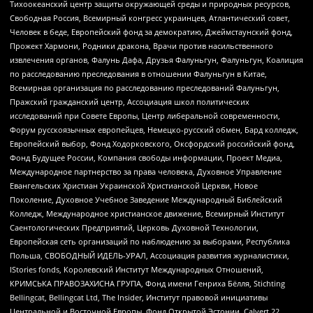
Тихоокеанский центр защиты окружающей среды и природных ресурсов,
Свободная Россия, Всемирный конгресс украинцев, Атлантический совет,
Человек в беде, Европейский фонд за демократию, Джеймстаунский фонд,
Прожект Хармони, Родники дракона, Врачи против насильственного
извлечения органов, Фалунь Дафа, Друзья Фалуньгун, Фалуньгун, Коалиция
по расследованию преследования в отношении Фалуньгун в Китае,
Всемирная организация по расследованию преследований Фалуньгун,
Пражский гражданский центр, Ассоциация школ политических
исследований при Совете Европы, Центр либеральной современности,
Форум русскоязычных европейцев, Немецко-русский обмен, Бард колледж,
Европейский выбор, Фонд Ходорковского, Оксфордский российский фонд,
Фонд Будущее России, Компания свободы информации, Проект Медиа,
Международное партнерство за права человека, Духовное Управление
Евангельских Христиан Украинской Христианской Церкви, Новое
Поколение, Духовное Учебное Заведение Международный Библейский
Колледж, Международное христианское движение, Всемирный Институт
Саентологических Предприятий, Церковь Духовной Технологии,
Европейская сеть организаций по наблюдению за выборами, Республика
Польша, СВОБОДНЫЙ ИДЕЛЬ-УРАЛ, Ассоциация развития журналистики,
IStories fonds, Королевский Институт Международных Отношений,
КРИМСЬКА ПРАВОЗАХИСНА ГРУПА, Фонд имени Генриха Бёлля, Stichting
Bellingcat, Bellingcat Ltd, The Insider, Институт правовой инициативы
Центральной и Восточной Европы, Фонд Открытой Эстонии, Calvert 22