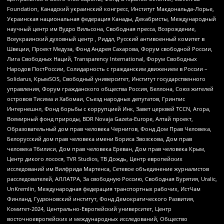
Foundation, Канадский украинский конгресс, Институт Макдональда-Лорье,
Украинская национальная федерация Канады, Декабристы, Международный
научный центр им Вудро Вильсона, Свободная пресса, Возрождение,
Всеукраинский духовный центр , Риддл, Русский антивоенный комитет в
Швеции, Проект Медуза, Фонд Андрея Сахарова, Форум свободной России,
Лига Свободных Наций, Transparеncy International, Форум Свободных
Народов ПостРоссии, Солидарность с гражданским движением в России –
Solidarus, КрымSOS, Свободный университет, Институт государственного
управления, Форум гражданского общества Россия, Беллона, Союз жителей
островов Тисима и Хабомаи, Съезд народных депутатов, Гринпис
Интернешнл, Фонд борьбы с коррупцией Инк, Завет церквей TCCN, Агора,
Всемирный фонд природы, BDR Novaja Gazeta-Europe, Алтай проект,
Образовательный дом прав человека Чернигов, Фонд Дом Прав Человека,
Белорусский дом прав человека имени Бориса Звозскова, Дом прав
человека Тбилиси, Дом прав человека Ереван, Дом прав человека Крым,
Центр дикого лосося, TVR Studios, ТВ Дождь, Центр европейских
исследований им Вилфрида Мартенса, Сетевое объединение журналистов
расследователей, АЛЛАТРА, За свободную Россию, Свободная Бурятия, Uralic,
UnKremlin, Международная федерация транспортных рабочих, ИстЧам
Финланд, Гудзоновский институт, Фонд Демократического Развития,
Комитет-2024, Центрально-Европейский университет, Центр
восточноевропейских и международных исследований, Общество