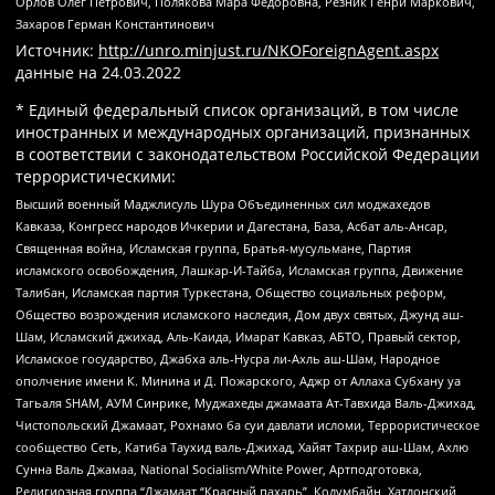
Орлов Олег Петрович, Полякова Мара Федоровна, Резник Генри Маркович,
Захаров Герман Константинович
Источник:
http://unro.minjust.ru/NKOForeignAgent.aspx
данные на
24.03.2022
* Единый федеральный список организаций, в том числе
иностранных и международных организаций, признанных
в соответствии с законодательством Российской Федерации
террористическими:
Высший военный Маджлисуль Шура Объединенных сил моджахедов
Кавказа, Конгресс народов Ичкерии и Дагестана, База, Асбат аль-Ансар,
Священная война, Исламская группа, Братья-мусульмане, Партия
исламского освобождения, Лашкар-И-Тайба, Исламская группа, Движение
Талибан, Исламская партия Туркестана, Общество социальных реформ,
Общество возрождения исламского наследия, Дом двух святых, Джунд аш-
Шам, Исламский джихад, Аль-Каида, Имарат Кавказ, АБТО, Правый сектор,
Исламское государство, Джабха аль-Нусра ли-Ахль аш-Шам, Народное
ополчение имени К. Минина и Д. Пожарского, Аджр от Аллаха Субхану уа
Тагьаля SHAM, АУМ Синрике, Муджахеды джамаата Ат-Тавхида Валь-Джихад,
Чистопольский Джамаат, Рохнамо ба суи давлати исломи, Террористическое
сообщество Сеть, Катиба Таухид валь-Джихад, Хайят Тахрир аш-Шам, Ахлю
Сунна Валь Джамаа, National Socialism/White Power, Артподготовка,
Религиозная группа “Джамаат “Красный пахарь”, Колумбайн, Хатлонский