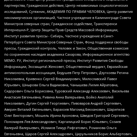
партнерства, Гражданское действие, Центр независимых социологических
исследований, Сутяжник, АКАДЕМИЯ ПО ПРАВАМ ЧЕЛОВЕКА, Центр развития
некоммерческих организаций, Частное учреждение в Калининграде Совета
Министров северных стран, Гражданское содействие, Трансперенси
Интернешнл-Р, Центр Защиты Прав Средств Массовой Информации,
Институт развития прессы - Сибирь, Частное учреждение в Санкт-
Петербурге Совета Министров Северных Стран, Фонд поддержки свободы
прессы, Гражданский контроль, Человек и Закон, Общественная комиссия
по сохранению наследия академика Сахарова, Информационное агентство
МЕМО. РУ, Институт региональной прессы, Институт Развития Свободы
Информации, Экозащита!-Женсовет, Общественный вердикт, Евразийская
антимонопольная ассоциация, Бедушев Петр Петрович, Дзугкоева Регина
Николаевна, Кривенко Сергей Владимирович, Милославский Павел
Юрьевич, Шнырова Ольга Вадимовна, Чанышева Лилия Айратовна,
Сидорович Ольга Борисовна, Туровский Александр Алексеевич, Васильева
Анастасия Евгеньевна, Ривина Анна Валерьевна, Бойко Анатолий
Николаевич, Дугин Сергей Георгиевич, Пивоваров Андрей Сергеевич,
Аверин Виталий Евгеньевич, Барахоев Магомед Бекханович, Шарипков
Олег Викторович, Мошель Ирина Ароновна, Шведов Григорий Сергеевич,
Пономарев Лев Александрович, Каргалицкий Борис Юльевич, Созаев
Валерий Валерьевич, Исламов Тимур Рифгатович, Романова Ольга
Евгеньевна, Щаров Сергей Алексадрович, Цирульников Борис Альбертович,