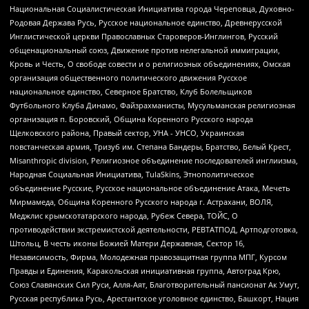
Национальная Социалистическая Инициатива города Череповца, Духовно-
Родовая Держава Русь, Русское национальное единство, Древнерусской
Инглистической церкви Православных Староверов-Инглингов, Русский
общенациональный союз, Движение против нелегальной иммиграции,
Кровь и Честь, О свободе совести и о религиозных объединениях, Омская
организация общественного политического движения Русское
национальное единство, Северное Братство, Клуб Болельщиков
Футбольного Клуба Динамо, Файзрахманисты, Мусульманская религиозная
организация п. Боровский, Община Коренного Русского народа
Щелковского района, Правый сектор, УНА - УНСО, Украинская
повстанческая армия, Тризуб им. Степана Бандеры, Братство, Белый Крест,
Misanthropic division, Религиозное объединение последователей инглиизма,
Народная Социальная Инициатива, TulaSkins, Этнополитическое
объединение Русские, Русское национальное объединение Атака, Мечеть
Мирмамеда, Община Коренного Русского народа г. Астрахани, ВОЛЯ,
Меджлис крымскотатарского народа, Рубеж Севера, ТОЙС, О
противодействии экстремистской деятельности, РЕВТАТПОД, Артподготовка,
Штольц, В честь иконы Божией Матери Державная, Сектор 16,
Независимость, Фирма, Молодежная правозащитная группа МПГ, Курсом
Правды и Единения, Каракольская инициативная группа, Автоград Крю,
Союз Славянских Сил Руси, Алля-Аят, Благотворительный пансионат Ак Умут,
Русская республика Русь, Арестантское уголовное единство, Башкорт, Нация