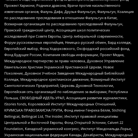
Прожект Хармони, Родники дракона, Врачи против насильственного
извлечения органов, Фалунь Дафа, Друзья Фалуньгун, Фалуньгун, Коалиция
по расследованию преследования в отношении Фалуньгун в Китае,
Всемирная организация по расследованию преследований Фалуньгун,
Пражский гражданский центр, Ассоциация школ политических
исследований при Совете Европы, Центр либеральной современности,
Форум русскоязычных европейцев, Немецко-русский обмен, Бард колледж,
Европейский выбор, Фонд Ходорковского, Оксфордский российский фонд,
Фонд Будущее России, Компания свободы информации, Проект Медиа,
Международное партнерство за права человека, Духовное Управление
Евангельских Христиан Украинской Христианской Церкви, Новое
Поколение, Духовное Учебное Заведение Международный Библейский
Колледж, Международное христианское движение, Всемирный Институт
Саентологических Предприятий, Церковь Духовной Технологии,
Европейская сеть организаций по наблюдению за выборами, Республика
Польша, СВОБОДНЫЙ ИДЕЛЬ-УРАЛ, Ассоциация развития журналистики,
IStories fonds, Королевский Институт Международных Отношений,
КРИМСЬКА ПРАВОЗАХИСНА ГРУПА, Фонд имени Генриха Бёлля, Stichting
Bellingcat, Bellingcat Ltd, The Insider, Институт правовой инициативы
Центральной и Восточной Европы, Фонд Открытой Эстонии, Calvert 22
Foundation, Канадский украинский конгресс, Институт Макдональда-Лорье,
Украинская национальная федерация Канады, Декабристы, Международный