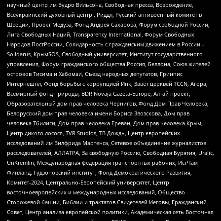
научный центр им Вудро Вильсона, Свободная пресса, Возрождение,
Всеукраинский духовный центр , Риддл, Русский антивоенный комитет в
Швеции, Проект Медуза, Фонд Андрея Сахарова, Форум свободной России,
Лига Свободных Наций, Transparеncy International, Форум Свободных
Народов ПостРоссии, Солидарность с гражданским движением в России –
Solidarus, КрымSOS, Свободный университет, Институт государственного
управления, Форум гражданского общества Россия, Беллона, Союз жителей
островов Тисима и Хабомаи, Съезд народных депутатов, Гринпис
Интернешнл, Фонд борьбы с коррупцией Инк, Завет церквей TCCN, Агора,
Всемирный фонд природы, BDR Novaja Gazeta-Europe, Алтай проект,
Образовательный дом прав человека Чернигов, Фонд Дом Прав Человека,
Белорусский дом прав человека имени Бориса Звозскова, Дом прав
человека Тбилиси, Дом прав человека Ереван, Дом прав человека Крым,
Центр дикого лосося, TVR Studios, ТВ Дождь, Центр европейских
исследований им Вилфрида Мартенса, Сетевое объединение журналистов
расследователей, АЛЛАТРА, За свободную Россию, Свободная Бурятия, Uralic,
UnKremlin, Международная федерация транспортных рабочих, ИстЧам
Финланд, Гудзоновский институт, Фонд Демократического Развития,
Комитет-2024, Центрально-Европейский университет, Центр
восточноевропейских и международных исследований, Общество
Сторожевой башни, Библии и трактатов Свидетелей Иеговы, Гражданский
Совет, Центр анализа европейской политики, Академическая сеть Восточная