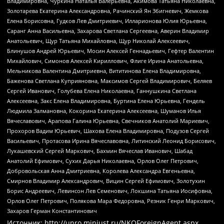
Владимировна, Чуркина Наталья Валерьевна, Акимова Татьяна Николаевна,
Золотарева Екатерина Александровна, Рачинский Ян Збигневич, Жемкова
Елена Борисовна, Гудков Лев Дмитриевич, Илларионова Юлия Юрьевна,
Саранг Анна Васильевна, Захарова Светлана Сергеевна, Аверин Владимир
Анатольевич, Щур Татьяна Михайловна, Щур Николай Алексеевич,
Блинушов Андрей Юрьевич, Мосин Алексей Геннадьевич, Гефтер Валентин
Михайлович, Симонов Алексей Кириллович, Флиге Ирина Анатольевна,
Мельникова Валентина Дмитриевна, Вититинова Елена Владимировна,
Баженова Светлана Куприяновна, Максимов Сергей Владимирович, Беляев
Сергей Иванович, Голубева Елена Николаевна, Ганнушкина Светлана
Алексеевна, Закс Елена Владимировна, Буртина Елена Юрьевна, Гендель
Людмила Залмановна, Кокорина Екатерина Алексеевна, Шуманов Илья
Вячеславович, Арапова Галина Юрьевна, Свечников Анатолий Мариевич,
Прохоров Вадим Юрьевич, Шахова Елена Владимировна, Подузов Сергей
Васильевич, Протасова Ирина Вячеславовна, Литинский Леонид Борисович,
Лукашевский Сергей Маркович, Бахмин Вячеслав Иванович, Шабад
Анатолий Ефимович, Сухих Дарья Николаевна, Орлов Олег Петрович,
Добровольская Анна Дмитриевна, Королева Александра Евгеньевна,
Смирнов Владимир Александрович, Вицин Сергей Ефимович, Золотухин
Борис Андреевич, Левинсон Лев Семенович, Локшина Татьяна Иосифовна,
Орлов Олег Петрович, Полякова Мара Федоровна, Резник Генри Маркович,
Захаров Герман Константинович
Источник:
http://unro.minjust.ru/NKOForeignAgent.aspx