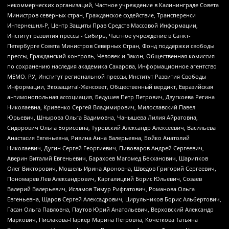
некоммерческих организаций, Частное учреждение в Калининграде Совета
Министров северных стран, Гражданское содействие, Трансперенси
Интернешнл-Р, Центр Защиты Прав Средств Массовой Информации,
Институт развития прессы - Сибирь, Частное учреждение в Санкт-
Петербурге Совета Министров Северных Стран, Фонд поддержки свободы
прессы, Гражданский контроль, Человек и Закон, Общественная комиссия
по сохранению наследия академика Сахарова, Информационное агентство
МЕМО. РУ, Институт региональной прессы, Институт Развития Свободы
Информации, Экозащита!-Женсовет, Общественный вердикт, Евразийская
антимонопольная ассоциация, Бедушев Петр Петрович, Дзугкоева Регина
Николаевна, Кривенко Сергей Владимирович, Милославский Павел
Юрьевич, Шнырова Ольга Вадимовна, Чанышева Лилия Айратовна,
Сидорович Ольга Борисовна, Туровский Александр Алексеевич, Васильева
Анастасия Евгеньевна, Ривина Анна Валерьевна, Бойко Анатолий
Николаевич, Дугин Сергей Георгиевич, Пивоваров Андрей Сергеевич,
Аверин Виталий Евгеньевич, Барахоев Магомед Бекханович, Шарипков
Олег Викторович, Мошель Ирина Ароновна, Шведов Григорий Сергеевич,
Пономарев Лев Александрович, Каргалицкий Борис Юльевич, Созаев
Валерий Валерьевич, Исламов Тимур Рифгатович, Романова Ольга
Евгеньевна, Щаров Сергей Алексадрович, Цирульников Борис Альбертович,
Гасан Ольга Павловна, Паутов Юрий Анатольевич, Верховский Александр
Маркович, Пислакова-Паркер Марина Петровна, Кочеткова Татьяна