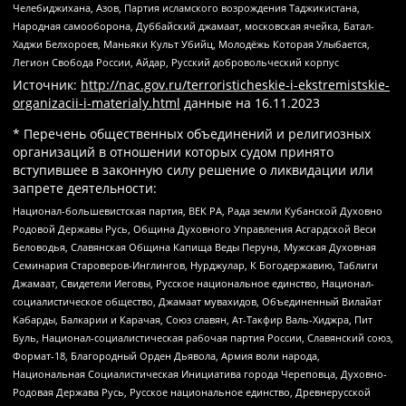
Челебиджихана, Азов, Партия исламского возрождения Таджикистана,
Народная самооборона, Дуббайский джамаат, московская ячейка, Батал-
Хаджи Белхороев, Маньяки Культ Убийц, Молодёжь Которая Улыбается,
Легион Свобода России, Айдар, Русский добровольческий корпус
Источник:
http://nac.gov.ru/terroristicheskie-i-ekstremistskie-
organizacii-i-materialy.html
данные на
16.11.2023
* Перечень общественных объединений и религиозных
организаций в отношении которых судом принято
вступившее в законную силу решение о ликвидации или
запрете деятельности:
Национал-большевистская партия, ВЕК РА, Рада земли Кубанской Духовно
Родовой Державы Русь, Община Духовного Управления Асгардской Веси
Беловодья, Славянская Община Капища Веды Перуна, Мужская Духовная
Семинария Староверов-Инглингов, Нурджулар, К Богодержавию, Таблиги
Джамаат, Свидетели Иеговы, Русское национальное единство, Национал-
социалистическое общество, Джамаат мувахидов, Объединенный Вилайат
Кабарды, Балкарии и Карачая, Союз славян, Ат-Такфир Валь-Хиджра, Пит
Буль, Национал-социалистическая рабочая партия России, Славянский союз,
Формат-18, Благородный Орден Дьявола, Армия воли народа,
Национальная Социалистическая Инициатива города Череповца, Духовно-
Родовая Держава Русь, Русское национальное единство, Древнерусской