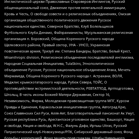
Инглистической церкви Православных Староверов-Инглингов, Русский
общенациональный союз, Движение против нелегальной иммиграции,
Кровь и Честь, О свободе совести и о религиозных объединениях, Омская
организация общественного политического движения Русское
национальное единство, Северное Братство, Клуб Болельщиков
Футбольного Клуба Динамо, Файзрахманисты, Мусульманская религиозная
организация п. Боровский, Община Коренного Русского народа
Щелковского района, Правый сектор, УНА - УНСО, Украинская
повстанческая армия, Тризуб им. Степана Бандеры, Братство, Белый Крест,
Misanthropic division, Религиозное объединение последователей инглиизма,
Народная Социальная Инициатива, TulaSkins, Этнополитическое
объединение Русские, Русское национальное объединение Атака, Мечеть
Мирмамеда, Община Коренного Русского народа г. Астрахани, ВОЛЯ,
Меджлис крымскотатарского народа, Рубеж Севера, ТОЙС, О
противодействии экстремистской деятельности, РЕВТАТПОД, Артподготовка,
Штольц, В честь иконы Божией Матери Державная, Сектор 16,
Независимость, Фирма, Молодежная правозащитная группа МПГ, Курсом
Правды и Единения, Каракольская инициативная группа, Автоград Крю,
Союз Славянских Сил Руси, Алля-Аят, Благотворительный пансионат Ак Умут,
Русская республика Русь, Арестантское уголовное единство, Башкорт, Нация
и свобода, Нация и свобода, W.H.С., Фалунь Дафа, Иртыш Ultras, Русский
Патриотический клуб-Новокузнецк/РПК, Сибирский державный союз, Фонд
борьбы с коррупцией, Фонд защиты прав граждан, Штабы Навального,