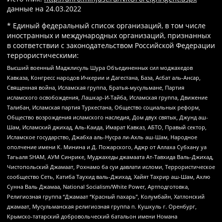
данные на
24.03.2022
* Единый федеральный список организаций, в том числе
иностранных и международных организаций, признанных
в соответствии с законодательством Российской Федерации
террористическими:
Высший военный Маджлисуль Шура Объединенных сил моджахедов
Кавказа, Конгресс народов Ичкерии и Дагестана, База, Асбат аль-Ансар,
Священная война, Исламская группа, Братья-мусульмане, Партия
исламского освобождения, Лашкар-И-Тайба, Исламская группа, Движение
Талибан, Исламская партия Туркестана, Общество социальных реформ,
Общество возрождения исламского наследия, Дом двух святых, Джунд аш-
Шам, Исламский джихад, Аль-Каида, Имарат Кавказ, АБТО, Правый сектор,
Исламское государство, Джабха аль-Нусра ли-Ахль аш-Шам, Народное
ополчение имени К. Минина и Д. Пожарского, Аджр от Аллаха Субхану уа
Тагьаля SHAM, АУМ Синрике, Муджахеды джамаата Ат-Тавхида Валь-Джихад,
Чистопольский Джамаат, Рохнамо ба суи давлати исломи, Террористическое
сообщество Сеть, Катиба Таухид валь-Джихад, Хайят Тахрир аш-Шам, Ахлю
Сунна Валь Джамаа, National Socialism/White Power, Артподготовка,
Религиозная группа “Джамаат “Красный пахарь”, Колумбайн, Хатлонский
джамаат, Мусульманская религиозная группа п. Кушкуль г. Оренбург,
Крымско-татарский добровольческий батальон имени Номана