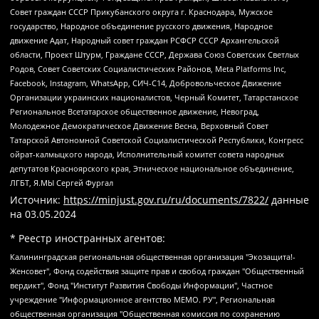
Совет граждан СССР Прикубанского округа г. Краснодара, Мужское
государство, Народное объединение русского движения, Народное
движение Адат, Народный совет граждан РСФСР СССР Архангельской
области, Проект Штурм, Граждане СССР, Держава Союз Советских Светлых
Родов, Совет Советских Социалистических Районов, Meta Platforms Inc,
Facebook, Instagram, WhatsApp, СИЧ-С14, Добровольческое Движение
Организации украинских националистов, Черный Комитет, Татарстанское
Региональное Всетатарское общественное движение, Невоград,
Молодежное Демократическое Движение Весна, Верховный Совет
Татарской Автономной Советской Социалистической Республики, Конгресс
ойрат-калмыцкого народа, Исполнительный комитет совета народных
депутатов Красноярского края, Этническое национальное объединение,
ЛГБТ, Я.МЫ Сергей Фургал
Источник:
https://minjust.gov.ru/ru/documents/7822/
данные
на
03.05.2024
* Реестр иностранных агентов:
Калининградская региональная общественная организация "Экозащита!-Женсовет", Фонд содействия защите прав и свобод граждан "Общественный вердикт", Фонд "Институт Развития Свободы Информации", Частное учреждение "Информационное агентство МЕМО. РУ", Региональная общественная организация "Общественная комиссия по сохранению наследия академика Сахарова", Фонд поддержки свободы прессы, Санкт-Петербургская общественная правозащитная организация "Гражданский контроль", Межрегиональная общественная организация "Информационно-просветительский центр "Мемориал", Региональный Фонд "Центр Защиты Прав Средств Массовой Информации", с 05.12.2023 Фонд "Центр Защиты Прав Средств массовой информации", Региональная общественная благотворительная организация помощи беженцам и мигрантам "Гражданское содействие", Негосударственное образовательное учреждение дополнительного профессионального образования (повышение квалификации) специалистов "АКАДЕМИЯ ПО ПРАВАМ ЧЕЛОВЕКА", Свердловская региональная общественная организация "Сутяжник", Автономная некоммерческая организация "Центр независимых социологических исследований", Союз общественных объединений "Российский исследовательский центр по правам человека", Региональное общественное учреждение научно-информационный центр "МЕМОРИАЛ", Некоммерческая организация "Фонд защиты гласности", Автономная некоммерческая организация "Институт прав человека", Городская общественная организация "Екатеринбургское общество "МЕМОРИАЛ", Городская общественная организация "Рязанское историко-просветительское и правозащитное общество "Мемориал" (Рязанский Мемориал), Челябинский региональный орган общественной самодеятельности – женское общественное объединение "Женщины Евразии", Челябинский региональный орган общественной самодеятельности "Уральская правозащитная группа", Фонд содействия защите здоровья и социальной справедливости имени Андрея Рылькова, Автономная Некоммерческая Организация "Аналитический Центр Юрия Левады", Автономная некоммерческая организация социальной поддержки населения "Проект Апрель", Региональная общественная организация помощи женщинам и детям, находящимся в кризисной ситуации "Информационно-методический центр "Анна", Фонд содействия развитию массовых коммуникаций и правовому просвещению "Так-так-Так", Фонд содействия устойчивому развитию "Серебряная тайга", Свердловский региональный общественный фонд социальных проектов "Новое время", "Idel.Реалии", Кавказ.Реалии, Крым.Реалии, Телеканал Настоящее Время, Татаро-башкирская служба Радио Свобода (Azatliq Radiosi), Радио Свободная Европа/Радио Свобода (PCE/PC), "Сибирь.Реалии", "Фактограф", Благотворительный фонд помощи осужденным и их семьям, Автономная некоммерческая организация "Институт глобализации и социальных движений", Фонд "В защиту прав заключенных", Частное учреждение "Центр поддержки и содействия развитию средств массовой информации", Пензенский региональный общественный благотворительный фонд "Гражданский союз", "Север.Реалии", Некоммерческая организация Фонд "Правовая инициатива", Общество с ограниченной ответственностью "Радио Свободная Европа/Радио Свобода", Чешское информационное агентство "MEDIUM-ORIENT", Красноярская региональная общественная организация "Мы против СПИДа", Камалягин Денис Николаевич, Маркелов Сергей Евгеньевич, Пономарев Лев Александрович, Савицкая Людмила Алексеевна, Автономная некоммерческая организация "Центр по работе с проблемой насилия "НАСИЛИЮ.НЕТ", Межрегиональный профессиональный союз работников здравоохранения "Альянс врачей", Юридическое лицо, зарегистрированное в Латвийской Республике, SIA "Medusa Project" (регистрационный номер 40103797863, дата регистрации 10.06.2014), Некоммерческая организация "Фонд по борьбе с коррупцией", Автономная некоммерческая организация "Институт права и публичной политики", Баданин Роман Сергеевич, Гликин Максим Александрович, Железнова Мария Михайловна, Лукьянова Юлия Сергеевна, Маетная Елизавета Витальевна, Маняхин Петр Борисович, Чуракова Ольга Владимировна, Ярош Юлия Петровна, Юридическое лицо "The Insider SIA", зарегистрированное в Риге, Латвийская Республика (дата регистрации 26.06.2015), являющееся администратором доменного имени интернет-издания "The Insider SIA", https://theins.ru, Постернак Алексей Евгеньевич, Рубин Михаил Аркадьевич, Анин Роман Александрович, Юридическое лицо Istories fonds, зарегистрированное в Латвийской Республике (регистрационный номер 50008295751, дата регистрации 24.02.2020), Великовский Дмитрий Александрович, Долинина Ирина Николаевна, Мароховская Алеся Алексеевна, Шлейнов Роман Юрьевич, Шмагун Олеся Валентиновна, Общество с ограниченной ответственностью "Альтаир 2021", Общество с ограниченной ответственностью "Вега 2021", Общество с ограниченной ответственностью "Главный редактор 2021", Общество с ограниченной ответственностью "Ромашки монолит", Важенков Артем Валерьевич, Ивановская областная общественная организация "Центр гендерных исследований", Гурман Юрий Альбертович, Медиапроект "ОВД-Инфо", Егоров Владимир Владимирович, Жилинский Владимир Александрович, Общество с ограниченной ответственностью "ЗП", Иванова София Юрьевна, Карезина Инна Павловна, Кильтау Екатерина Викторовна, Петров Алексей Викторович, Пискунов Сергей Евгеньевич, Смирнов Сергей Сергеевич, Тихонов Михаил Сергеевич, Общество с ограниченной ответственностью "ЖУРНАЛИСТ-ИНОСТРАННЫЙ АГЕНТ", Арапова Галина Юрьевна, Вольтская Татьяна Анатольевна, Американская компания "Mason G.E.S. Anonymous Foundation" (США), являющаяся владельцем интернет-издания https://mnews.world/, Компания "Stichting Bellingcat", зарегистрированная в Нидерландах (дата регистрации 11.07.2018), Захаров Андрей Вячеславович, Клепиковская Екатерина Дмитриевна, Общество с ограниченной ответственностью "МЕМО", Перл Роман Александрович, Симонов Евгений Алексеевич, Соловьева Елена Анатольевна, Сотников Даниил Владимирович, Сурначева Елизавета Дмитриевна, Автономная некоммерческая организация по защите прав человека и информированию населения "Якутия – Наше Мнение", Общество с ограниченной ответственностью "Москоу диджитал медиа", с 26.01.2023 Общество с ограниченной ответственностью "Чайка Белые сады", Ветошкина Валерия Валерьевна, Заговора Максим Александрович, Межрегиональное общественное движение "Российская ЛГБТ - сеть", Оленичев Максим Владимирович, Павлов Иван Юрьевич, Скворцова Елена Сергеевна, Общество с ограниченной ответственностью "Как бы инагент", Кочетков Игорь Викторович, Общество с ограниченной ответственностью "Честные выборы", Еланчик Олег Александрович, Общество с ограниченной ответственностью "Нобелевский призыв", Гималова Регина Эмилевна, Григорьев Андрей Валерьевич, Григорьева Алина Александровна, Ассоциация по содействию защите прав призывников, альтернативнослужащих и военнослужащих "Правозащитная группа "Гражданин.Армия.Право", Хисамова Регина Фаритовна, Автономная некоммерческая организация по реализации социально-правовых программ "Лилит", Дальневосточное общественное движение "Маяк", Санкт-Петербургская ЛГБТ-инициативная группа "Выход", Инициативная группа ЛГБТ+ "Реверс", Алексеев Андрей Викторович, Бекбулатова Таисия Львовна, Беляев Иван Михайлович, Владыкина Елена Сергеевна, Гельман Марат Александрович, Никульшина Вероника Юрьевна, Толоконникова Надежда Андреевна, Шендерович Виктор Анатольевич, Общество с ограниченной ответственностью "Данное сообщение", Общество с ограниченной ответственностью Издательский дом "Новая глава", Айнбиндер Александра Александровна, Московский комьюнити-центр для ЛГБТ+инициатив, Благотворительный фонд развития филантропии, Deutsche Welle (Германия, Kurt-Schumacher-Strasse 3, 53113 Bonn), Борзунова Мария Михайловна, Воробьев Виктор Викторович, Голубева Анна Львовна, Константинова Алла Михайловна, Малкова Ирина Владимировна, Мурадов Мурад Абдулгалимович, Осетинская Елизавета Николаевна, Понасенков Евгений Николаевич, Ганапольский Матвей Юрьевич, Киселев Евгений Алексеевич, Борухович Ирина Григорьевна, Дремин Иван Тимофеевич, Дубровский Дмитрий Викторович, Красноярская региональная общественная организация поддержки и развития альтернативных образовательных технологий и межкультурных коммуникаций "ИНТЕРРА", Маяковская Екатерина Алексеевна, Фейгин Марк Захарович, Филимонов Андрей Викторович, Дзугкоева Регина Николаевна, Доброхотов Роман Александрович, Дудь Юрий Александрович, Елкин Сергей Владимирович, Кругликов Кирилл Игоревич, Сабунаева Мария Леонидовна, Семенов Алексей Владимирович, Шаинян Карен Багратович, Шульман Екатерина Михайловна, Асафьев Артур Валерьевич, Вахштайн Виктор Семенович, Венедиктов Алексей Алексеевич, Лушникова Екатерина Евгеньевна, Волков Леонид Михайлович, Невзоров Александр Глебович, Пархоменко Сергей Борисович, Сироткин Ярослав Николаевич, Кара-Мурза Владимир Владимирович, Баранова Наталья Владимировна, Гозман Леонид Яковлевич, Кагарлицкий Борис Юльевич, Климарев Михаил Валерьевич, Милов Владимир Станиславович, Автономная некоммерческая организация Краснодарский центр современного искусства "Типография", Моргенштерн Алишер Тагирович, Соболь Любовь Эдуардовна, Общество с ограниченной ответственностью "ЛИЗА НОРМ", Каспаров Гарри Кимович, Ходорковский Михаил Борисович, Общество с ограниченной ответственностью "Апрельские тезисы", Данилович Ирина Брониславовна, Кашин Олег Владимирович, Петров Николай Владимирович, Пивоваров Алексей Владимирович, Соколов Михаил Владимирович, Цветкова Юлия Владимировна, Чичваркин Евгений Александрович, Комитет против пыток/Команда против пыток, Общество с ограниченной ответственностью "Первый научный", Общество с ограниченной ответственностью "Вертолет и ко", Белоцерковская Вероника Борисовна, Кац Максим Евгеньевич, Лазарева Татьяна Юрьевна, Шаведдинов Руслан Табризович, Яшин Илья Валерьевич, Общество с ограниченной ответственностью "Иноагент ААВ", Алешковский Дмитрий Петрович, Альбац Евгения Марковна, Быков Дмитрий Львович, Галямина Юлия Евгеньевна, Лойко Сергей Леонидович, Мартынов Кирилл Константинович, Медведев Сергей Александрович, Крашенинников Федор Геннадиевич, Гордеева Катерина Вл