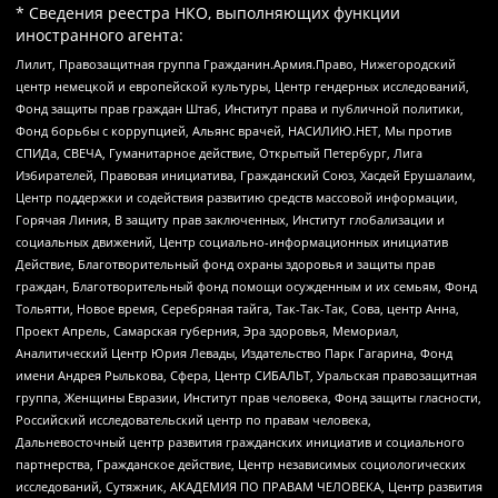
* Сведения реестра НКО, выполняющих функции
иностранного агента:
Лилит, Правозащитная группа Гражданин.Армия.Право, Нижегородский
центр немецкой и европейской культуры, Центр гендерных исследований,
Фонд защиты прав граждан Штаб, Институт права и публичной политики,
Фонд борьбы с коррупцией, Альянс врачей, НАСИЛИЮ.НЕТ, Мы против
СПИДа, СВЕЧА, Гуманитарное действие, Открытый Петербург, Лига
Избирателей, Правовая инициатива, Гражданский Союз, Хасдей Ерушалаим,
Центр поддержки и содействия развитию средств массовой информации,
Горячая Линия, В защиту прав заключенных, Институт глобализации и
социальных движений, Центр социально-информационных инициатив
Действие, Благотворительный фонд охраны здоровья и защиты прав
граждан, Благотворительный фонд помощи осужденным и их семьям, Фонд
Тольятти, Новое время, Серебряная тайга, Так-Так-Так, Сова, центр Анна,
Проект Апрель, Самарская губерния, Эра здоровья, Мемориал,
Аналитический Центр Юрия Левады, Издательство Парк Гагарина, Фонд
имени Андрея Рылькова, Сфера, Центр СИБАЛЬТ, Уральская правозащитная
группа, Женщины Евразии, Институт прав человека, Фонд защиты гласности,
Российский исследовательский центр по правам человека,
Дальневосточный центр развития гражданских инициатив и социального
партнерства, Гражданское действие, Центр независимых социологических
исследований, Сутяжник, АКАДЕМИЯ ПО ПРАВАМ ЧЕЛОВЕКА, Центр развития