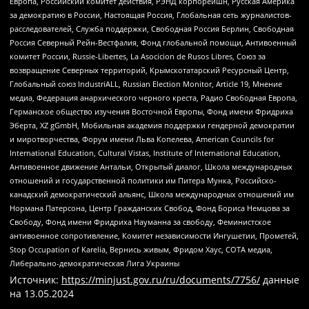
Европа, Российский комитет действия, РЭНД корпорейшн, Русская Америка
за демократию в России, Настоящая Россия, Глобальная сеть журналистов-
расследователей, Служба поддержки, Свободная Россия Берлин, Свободная
Россия Северный Рейн-Вестфалия, Фонд глобальной помощи, Антивоенный
комитет России, Russie-Libertes, La Asocicion de Rusos Libres, Союз за
возвращение Северных территорий, Крымскотатарский Ресурсный Центр,
Глобальный союз IndustriALL, Russian Election Monitor, Article 19, Мнение
медиа, Федерация анархического черного креста, Радио Свободная Европа,
Германское общество изучения Восточной Европы, Фонд имени Фридриха
Эберта, XZ gGmbH, Мобильная академия поддержки гендерной демократии
и миротворчества, Форум имени Льва Копелева, American Councils for
International Education, Cultural Vistas, Institute of International Education,
Антивоенное движение Антальи, Открытый диалог, Школа международных
отношений и государственной политики им Питера Мунка, Российско-
канадский демократический альянс, Школа международных отношений им
Нормана Патерсона, Центр Гражданских Свобод, Фонд Бориса Немцова за
Свободу, Фонд имени Фридриха Науманна за свободу, Феминистское
антивоенное сопротивление, Комитет независимости Ингушетии, Прометей,
Stop Occupation of Karelia, Вернись живым, Фридом Хаус, СОТА медиа,
Либерально-демократическая Лига Украины
Источник:
https://minjust.gov.ru/ru/documents/7756/
данные
на
13.05.2024