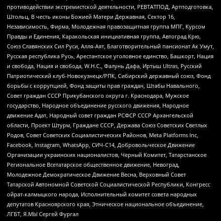
противодействии экстремистской деятельности, РЕВТАТПОД, Артподготовка,
Штольц, В честь иконы Божией Матери Державная, Сектор 16,
Независимость, Фирма, Молодежная правозащитная группа МПГ, Курсом
Правды и Единения, Каракольская инициативная группа, Автоград Крю,
Союз Славянских Сил Руси, Алля-Аят, Благотворительный пансионат Ак Умут,
Русская республика Русь, Арестантское уголовное единство, Башкорт, Нация
и свобода, Нация и свобода, W.H.С., Фалунь Дафа, Иртыш Ultras, Русский
Патриотический клуб-Новокузнецк/РПК, Сибирский державный союз, Фонд
борьбы с коррупцией, Фонд защиты прав граждан, Штабы Навального,
Совет граждан СССР Прикубанского округа г. Краснодара, Мужское
государство, Народное объединение русского движения, Народное
движение Адат, Народный совет граждан РСФСР СССР Архангельской
области, Проект Штурм, Граждане СССР, Держава Союз Советских Светлых
Родов, Совет Советских Социалистических Районов, Meta Platforms Inc,
Facebook, Instagram, WhatsApp, СИЧ-С14, Добровольческое Движение
Организации украинских националистов, Черный Комитет, Татарстанское
Региональное Всетатарское общественное движение, Невоград,
Молодежное Демократическое Движение Весна, Верховный Совет
Татарской Автономной Советской Социалистической Республики, Конгресс
ойрат-калмыцкого народа, Исполнительный комитет совета народных
депутатов Красноярского края, Этническое национальное объединение,
ЛГБТ, Я.МЫ Сергей Фургал