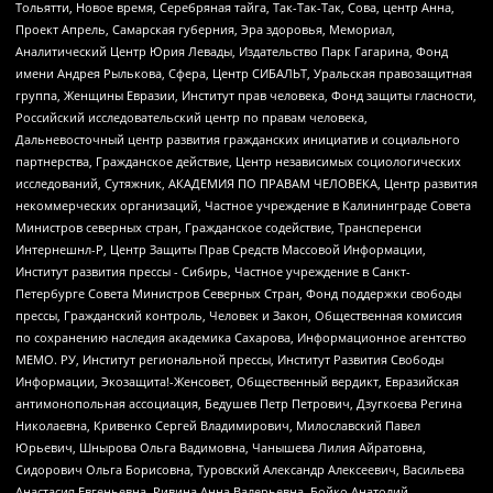
Тольятти, Новое время, Серебряная тайга, Так-Так-Так, Сова, центр Анна,
Проект Апрель, Самарская губерния, Эра здоровья, Мемориал,
Аналитический Центр Юрия Левады, Издательство Парк Гагарина, Фонд
имени Андрея Рылькова, Сфера, Центр СИБАЛЬТ, Уральская правозащитная
группа, Женщины Евразии, Институт прав человека, Фонд защиты гласности,
Российский исследовательский центр по правам человека,
Дальневосточный центр развития гражданских инициатив и социального
партнерства, Гражданское действие, Центр независимых социологических
исследований, Сутяжник, АКАДЕМИЯ ПО ПРАВАМ ЧЕЛОВЕКА, Центр развития
некоммерческих организаций, Частное учреждение в Калининграде Совета
Министров северных стран, Гражданское содействие, Трансперенси
Интернешнл-Р, Центр Защиты Прав Средств Массовой Информации,
Институт развития прессы - Сибирь, Частное учреждение в Санкт-
Петербурге Совета Министров Северных Стран, Фонд поддержки свободы
прессы, Гражданский контроль, Человек и Закон, Общественная комиссия
по сохранению наследия академика Сахарова, Информационное агентство
МЕМО. РУ, Институт региональной прессы, Институт Развития Свободы
Информации, Экозащита!-Женсовет, Общественный вердикт, Евразийская
антимонопольная ассоциация, Бедушев Петр Петрович, Дзугкоева Регина
Николаевна, Кривенко Сергей Владимирович, Милославский Павел
Юрьевич, Шнырова Ольга Вадимовна, Чанышева Лилия Айратовна,
Сидорович Ольга Борисовна, Туровский Александр Алексеевич, Васильева
Анастасия Евгеньевна, Ривина Анна Валерьевна, Бойко Анатолий