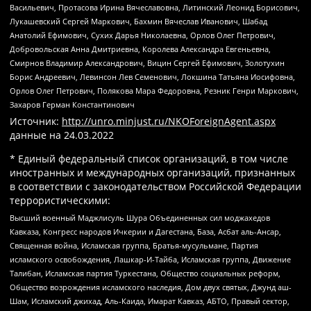
Васильевич, Протасова Ирина Вячеславовна, Литинский Леонид Борисович,
Лукашевский Сергей Маркович, Бахмин Вячеслав Иванович, Шабад
Анатолий Ефимович, Сухих Дарья Николаевна, Орлов Олег Петрович,
Добровольская Анна Дмитриевна, Королева Александра Евгеньевна,
Смирнов Владимир Александрович, Вицин Сергей Ефимович, Золотухин
Борис Андреевич, Левинсон Лев Семенович, Локшина Татьяна Иосифовна,
Орлов Олег Петрович, Полякова Мара Федоровна, Резник Генри Маркович,
Захаров Герман Константинович
Источник:
http://unro.minjust.ru/NKOForeignAgent.aspx
данные на
24.03.2022
* Единый федеральный список организаций, в том числе
иностранных и международных организаций, признанных
в соответствии с законодательством Российской Федерации
террористическими:
Высший военный Маджлисуль Шура Объединенных сил моджахедов
Кавказа, Конгресс народов Ичкерии и Дагестана, База, Асбат аль-Ансар,
Священная война, Исламская группа, Братья-мусульмане, Партия
исламского освобождения, Лашкар-И-Тайба, Исламская группа, Движение
Талибан, Исламская партия Туркестана, Общество социальных реформ,
Общество возрождения исламского наследия, Дом двух святых, Джунд аш-
Шам, Исламский джихад, Аль-Каида, Имарат Кавказ, АБТО, Правый сектор,