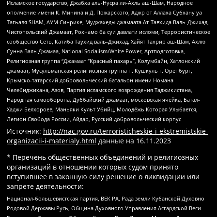
Исламское государство, Джабха аль-Нусра ли-Ахль аш-Шам, Народное
ополчение имени К. Минина и Д. Пожарского, Аджр от Аллаха Субхану уа
Тагьаля SHAM, АУМ Синрике, Муджахеды джамаата Ат-Тавхида Валь-Джихад,
Чистопольский Джамаат, Рохнамо ба суи давлати исломи, Террористическое
сообщество Сеть, Катиба Таухид валь-Джихад, Хайят Тахрир аш-Шам, Ахлю
Сунна Валь Джамаа, National Socialism/White Power, Артподготовка,
Религиозная группа “Джамаат “Красный пахарь”, Колумбайн, Хатлонский
джамаат, Мусульманская религиозная группа п. Кушкуль г. Оренбург,
Крымско-татарский добровольческий батальон имени Номана
Челебиджихана, Азов, Партия исламского возрождения Таджикистана,
Народная самооборона, Дуббайский джамаат, московская ячейка, Батал-
Хаджи Белхороев, Маньяки Культ Убийц, Молодёжь Которая Улыбается,
Легион Свобода России, Айдар, Русский добровольческий корпус
Источник:
http://nac.gov.ru/terroristicheskie-i-ekstremistskie-
organizacii-i-materialy.html
данные на
16.11.2023
* Перечень общественных объединений и религиозных
организаций в отношении которых судом принято
вступившее в законную силу решение о ликвидации или
запрете деятельности:
Национал-большевистская партия, ВЕК РА, Рада земли Кубанской Духовно
Родовой Державы Русь, Община Духовного Управления Асгардской Веси