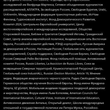
исследований им Вилфрида Мартенса, Сетевое объединение журналистов
расследователей, АЛЛАТРА, За свободную Россию, Свободная Бурятия, Uralic,
UnKremlin, Международная федерация транспортных рабочих, ИстЧам
Финланд, Гудзоновский институт, Фонд Демократического Развития,
Комитет-2024, Центрально-Европейский университет, Центр
восточноевропейских и международных исследований, Общество
Сторожевой башни, Библии и трактатов Свидетелей Иеговы, Гражданский
Совет, Центр анализа европейской политики, Академическая сеть Восточная
Европа, Российский комитет действия, РЭНД корпорейшн, Русская Америка
за демократию в России, Настоящая Россия, Глобальная сеть журналистов-
расследователей, Служба поддержки, Свободная Россия Берлин, Свободная
Россия Северный Рейн-Вестфалия, Фонд глобальной помощи, Антивоенный
комитет России, Russie-Libertes, La Asocicion de Rusos Libres, Союз за
возвращение Северных территорий, Крымскотатарский Ресурсный Центр,
Глобальный союз IndustriALL, Russian Election Monitor, Article 19, Мнение
медиа, Федерация анархического черного креста, Радио Свободная Европа,
Германское общество изучения Восточной Европы, Фонд имени Фридриха
Эберта, XZ gGmbH, Мобильная академия поддержки гендерной демократии
и миротворчества, Форум имени Льва Копелева, American Councils for
International Education, Cultural Vistas, Institute of International Education,
Антивоенное движение Антальи, Открытый диалог, Школа международных
отношений и государственной политики им Питера Мунка, Российско-