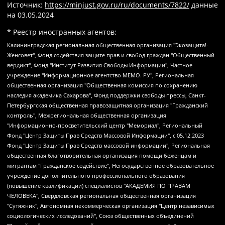
Источник:
https://minjust.gov.ru/ru/documents/7822/
данные
на
03.05.2024
* Реестр иностранных агентов:
Калининградская региональная общественная организация "Экозащита!-Женсовет", Фонд содействия защите прав и свобод граждан "Общественный вердикт", Фонд "Институт Развития Свободы Информации", Частное учреждение "Информационное агентство МЕМО. РУ", Региональная общественная организация "Общественная комиссия по сохранению наследия академика Сахарова", Фонд поддержки свободы прессы, Санкт-Петербургская общественная правозащитная организация "Гражданский контроль", Межрегиональная общественная организация "Информационно-просветительский центр "Мемориал", Региональный Фонд "Центр Защиты Прав Средств Массовой Информации", с 05.12.2023 Фонд "Центр Защиты Прав Средств массовой информации", Региональная общественная благотворительная организация помощи беженцам и мигрантам "Гражданское содействие", Негосударственное образовательное учреждение дополнительного профессионального образования (повышение квалификации) специалистов "АКАДЕМИЯ ПО ПРАВАМ ЧЕЛОВЕКА", Свердловская региональная общественная организация "Сутяжник", Автономная некоммерческая организация "Центр независимых социологических исследований", Союз общественных объединений "Российский исследовательский центр по правам человека", Региональное общественное учреждение научно-информационный центр "МЕМОРИАЛ", Некоммерческая организация "Фонд защиты гласности", Автономная некоммерческая организация "Институт прав человека", Городская общественная организация "Екатеринбургское общество "МЕМОРИАЛ", Городская общественная организация "Рязанское историко-просветительское и правозащитное общество "Мемориал" (Рязанский Мемориал), Челябинский региональный орган общественной самодеятельности – женское общественное объединение "Женщины Евразии", Челябинский региональный орган общественной самодеятельности "Уральская правозащитная группа", Фонд содействия защите здоровья и социальной справедливости имени Андрея Рылькова, Автономная Некоммерческая Организация "Аналитический Центр Юрия Левады", Автономная некоммерческая организация социальной поддержки населения "Проект Апрель", Региональная общественная организация помощи женщинам и детям, находящимся в кризисной ситуации "Информационно-методический центр "Анна", Фонд содействия развитию массовых коммуникаций и правовому просвещению "Так-так-Так", Фонд содействия устойчивому развитию "Серебряная тайга", Свердловский региональный общественный фонд социальных проектов "Новое время", "Idel.Реалии", Кавказ.Реалии, Крым.Реалии, Телеканал Настоящее Время, Татаро-башкирская служба Радио Свобода (Azatliq Radiosi), Радио Свободная Европа/Радио Свобода (PCE/PC), "Сибирь.Реалии", "Фактограф", Благотворительный фонд помощи осужденным и их семьям, Автономная некоммерческая организация "Институт глобализации и социальных движений", Фонд "В защиту прав заключенных", Частное учреждение "Центр поддержки и содействия развитию средств массовой информации", Пензенский региональный общественный благотворительный фонд "Гражданский союз", "Север.Реалии", Некоммерческая организация Фонд "Правовая инициатива", Общество с ограниченной ответственностью "Радио Свободная Европа/Радио Свобода", Чешское информационное агентство "MEDIUM-ORIENT", Красноярская региональная общественная организация "Мы против СПИДа", Камалягин Денис Николаевич, Маркелов Сергей Евгеньевич, Пономарев Лев Александрович, Савицкая Людмила Алексеевна, Автономная некоммерческая организация "Центр по работе с проблемой насилия "НАСИЛИЮ.НЕТ", Межрегиональный профессиональный союз работников здравоохранения "Альянс врачей", Юридическое лицо, зарегистрированное в Латвийской Республике, SIA "Medusa Project" (регистрационный номер 40103797863, дата регистрации 10.06.2014), Некоммерческая организация "Фонд по борьбе с коррупцией", Автономная некоммерческая организация "Институт права и публичной политики", Баданин Роман Сергеевич, Гликин Максим Александрович, Железнова Мария Михайловна, Лукьянова Юлия Сергеевна, Маетная Елизавета Витальевна, Маняхин Петр Борисович, Чуракова Ольга Владимировна, Ярош Юлия Петровна, Юридическое лицо "The Insider SIA", зарегистрированное в Риге, Латвийская Республика (дата регистрации 26.06.2015), являющееся администратором доменного имени интернет-издания "The Insider SIA", https://theins.ru, Постернак Алексей Евгеньевич, Рубин Михаил Аркадьевич, Анин Роман Александрович, Юридическое лицо Istories fonds, зарегистрированное в Латвийской Республике (регистрационный номер 50008295751, дата регистрации 24.02.2020), Великовский Дмитрий Александрович, Долинина Ирина Николаевна, Мароховская Алеся Алексеевна, Шлейнов Роман Юрьевич, Шмагун Олеся Валентиновна, Общество с ограниченной ответственностью "Альтаир 2021", Общество с ограниченной ответственностью "Вега 2021", Общество с ограниченной ответственностью "Главный редактор 2021", Общество с ограниченной ответственностью "Ромашки монолит", Важенков Артем Валерьевич, Ивановская областная общественная организация "Центр гендерных исследований", Гурман Юрий Альбертович, Медиапроект "ОВД-Инфо", Егоров Владимир Владимирович, Жилинский Владимир Александрович, Общество с ограниченной ответственностью "ЗП", Иванова София Юрьевна, Карезина Инна Павловна, Кильтау Екатерина Викторовна, Петров Алексей Викторович, Пискунов Сергей Евгеньевич, Смирнов Сергей Сергеевич, Тихонов Михаил Сергеевич, Общество с ограниченной ответственностью "ЖУРНАЛИСТ-ИНОСТРАННЫЙ АГЕНТ", Арапова Галина Юрьевна, Вольтская Татьяна Анатольевна, Американская компания "Mason G.E.S. Anonymous Foundation" (США), являющаяся владельцем интернет-издания https://mnews.world/, Компания "Stichting Bellingcat", зарегистрированная в Нидерландах (дата регистрации 11.07.2018), Захаров Андрей Вячеславович, Клепиковская Екатерина Дмитриевна, Общество с ограниченной ответственностью "МЕМО", Перл Роман Александрович, Симонов Евгений Алексеевич, Соловьева Елена Анатольевна, Сотников Даниил Владимирович, Сурначева Елизавета Дмитриевна, Автономная некоммерческая организация по защите прав человека и информированию населения "Якутия – Наше Мнение", Общество с ограниченной ответственностью "Москоу диджитал медиа", с 26.01.2023 Общество с ограниченной ответственностью "Чайка Белые сады", Ветошкина Валерия Валерьевна, Заговора Максим Александрович, Межрегиональное общественное движение "Российская ЛГБТ - сеть", Оленичев Максим Владимирович, Павлов Иван Юрьевич, Скворцова Елена Сергеевна, Общество с ограниченной ответственностью "Как бы инагент", Кочетков Игорь Викторович, Общество с ограниченной ответственностью "Честные выборы", Еланчик Олег Александрович, Общество с ограниченной ответственностью "Нобелевский призыв", Гималова Регина Эмилевна, Григорьев Андрей Валерьевич, Григорьева Алина Александровна, Ассоциация по содействию защите прав призывников, альтернативнослужащих и военнослужащих "Правозащитная группа "Гражданин.Армия.Право", Хисамова Регина Фаритовна, Автономная некоммерческая организация по реализации социально-правовых программ "Лилит", Дальневосточное общественное движение "Маяк", Санкт-Петербургская ЛГБТ-инициативная группа "Выход", Инициативная группа ЛГБТ+ "Реверс", Алексеев Андрей Викторович, Бекбулатова Таисия Львовна, Беляев Иван Михайлович, Владыкина Елена Сергеевна, Гельман Марат Александрович, Никульшина Вероника Юрьевна, Толоконникова Надежда Андреевна, Шендерович Виктор Анатольевич, Общество с ограниченной ответственностью "Данное сообщение", Общество с ограниченной ответственностью Издательский дом "Новая глава", Айнбиндер Александра Александровна, Московский комьюнити-центр для ЛГБТ+инициатив, Благотворительный фонд развития филантропии, Deutsche Welle (Германия, Kurt-Schumacher-Strasse 3, 53113 Bonn), Борзунова Мария Михайловна, Воробьев Виктор Викторович, Голубева Анна Львовна, Константинова Алла Михайловна, Малкова Ирина Владимировна, Мурадов Мурад Абдулгалимович, Осетинская Елизавета Николаевна, Понасенков Евгений Николаевич, Ганапольский Матвей Юрьевич, Киселев Евгений Алексеевич, Борухович Ирина Григорьевна, Дремин Иван Тимофеевич, Дубровский Дмитрий Викторович, Красноярская региональная общественная организация поддержки и развития альтернативных образовательных технологий и межкультурных коммуникаций "ИНТЕРРА", Маяковская Екатерина Алексеевна, Фейгин Марк Захарович, Филимонов Андрей Викторович, Дзугкоева Регина Николаевна, Доброхотов Роман Александрович, Дудь Юрий Александрович, Елкин Сергей Владимирович, Кругликов Кирилл Игоревич, Сабунаева Мария Леонидовна, Семенов Алексей Владимирович, Шаинян Карен Багратович, Шульман Екатерина Михайловна, Асафьев Артур Валерьевич, Вахштайн Виктор Семенович, Венедиктов Алексей Алексеевич, Лушникова Екатерина Евгеньевна, Волков Леонид Михайлович, Невзоров Александр Глебович, Пархоменко Сергей Борисович, Сироткин Ярослав Николаевич, Кара-Мурза Владимир Владимирович, Баранова Наталья Владимировна, Гозман Леонид Яковлевич, Кагарлицкий Борис Юльевич, Климарев Михаил Валерьевич, Милов Владимир Станиславович, Автономная некоммерческая организация Краснодарский центр современного искусства "Типография", Моргенштерн Алишер Тагирович, Соболь Любовь Эдуардовна, Общество с ограниченной ответственностью "ЛИЗА НОРМ", Каспаров Гарри Кимович, Ходорковский Михаил Борисович, Общество с ограниченной ответственностью "Апрельские тезисы", Данилович Ирина Брониславовна, Кашин Олег Владимирович, Петров Николай Владимирович, Пивоваров Алексей Владимирович, Соколов Михаил Владимирович, Цветкова Юлия Владимировна, Чичваркин Евгений Александрович, Комитет против пыток/Команда против пыток, Общество с ограниченной ответственностью "Первый научный", Общество с ограниченной ответственностью "Вертолет и ко", Белоцерковская Вероника Борисовна, Кац Максим Евгеньевич, Лазарева Татьяна Юрьевна, Шаведдинов Руслан Табризович, Яшин Илья Валерьевич, Общество с ограниченной ответственностью "Иноагент ААВ", Алешковский Дмитрий Петрович, Альбац Евгения Марковна, Быков Дмитрий Львович, Галямина Юлия Евгеньевна, Лойко Сергей Леонидович, Мартынов Кирилл Константинович, Медведев Сергей Александрович, Крашенинников Федор Геннадиевич, Гордеева Катерина Вл