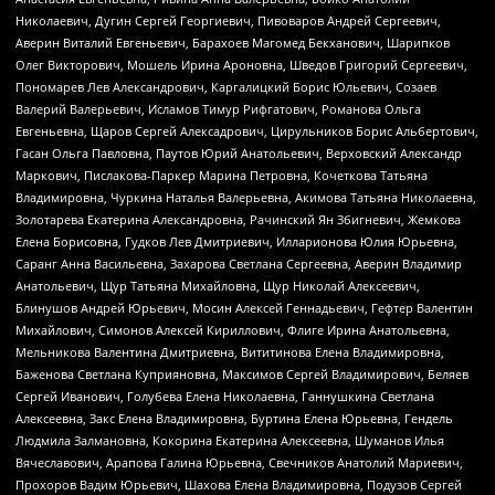
Николаевич, Дугин Сергей Георгиевич, Пивоваров Андрей Сергеевич,
Аверин Виталий Евгеньевич, Барахоев Магомед Бекханович, Шарипков
Олег Викторович, Мошель Ирина Ароновна, Шведов Григорий Сергеевич,
Пономарев Лев Александрович, Каргалицкий Борис Юльевич, Созаев
Валерий Валерьевич, Исламов Тимур Рифгатович, Романова Ольга
Евгеньевна, Щаров Сергей Алексадрович, Цирульников Борис Альбертович,
Гасан Ольга Павловна, Паутов Юрий Анатольевич, Верховский Александр
Маркович, Пислакова-Паркер Марина Петровна, Кочеткова Татьяна
Владимировна, Чуркина Наталья Валерьевна, Акимова Татьяна Николаевна,
Золотарева Екатерина Александровна, Рачинский Ян Збигневич, Жемкова
Елена Борисовна, Гудков Лев Дмитриевич, Илларионова Юлия Юрьевна,
Саранг Анна Васильевна, Захарова Светлана Сергеевна, Аверин Владимир
Анатольевич, Щур Татьяна Михайловна, Щур Николай Алексеевич,
Блинушов Андрей Юрьевич, Мосин Алексей Геннадьевич, Гефтер Валентин
Михайлович, Симонов Алексей Кириллович, Флиге Ирина Анатольевна,
Мельникова Валентина Дмитриевна, Вититинова Елена Владимировна,
Баженова Светлана Куприяновна, Максимов Сергей Владимирович, Беляев
Сергей Иванович, Голубева Елена Николаевна, Ганнушкина Светлана
Алексеевна, Закс Елена Владимировна, Буртина Елена Юрьевна, Гендель
Людмила Залмановна, Кокорина Екатерина Алексеевна, Шуманов Илья
Вячеславович, Арапова Галина Юрьевна, Свечников Анатолий Мариевич,
Прохоров Вадим Юрьевич, Шахова Елена Владимировна, Подузов Сергей