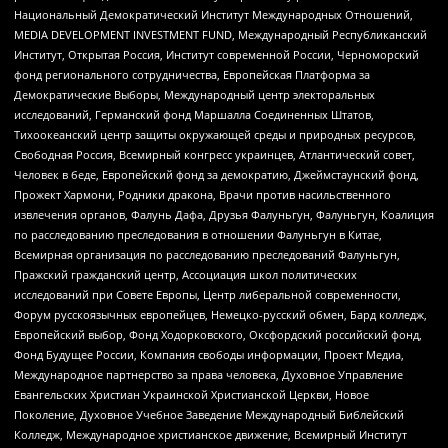
Национальный Демократический Институт Международных Отношений,
MEDIA DEVELOPMENT INVESTMENT FUND, Международный Республиканский
Институт, Открытая Россия, Институт современной России, Черноморский
фонд регионального сотрудничества, Европейская Платформа за
Демократические Выборы, Международный центр электоральных
исследований, Германский фонд Маршалла Соединенных Штатов,
Тихоокеанский центр защиты окружающей среды и природных ресурсов,
Свободная Россия, Всемирный конгресс украинцев, Атлантический совет,
Человек в беде, Европейский фонд за демократию, Джеймстаунский фонд,
Прожект Хармони, Родники дракона, Врачи против насильственного
извлечения органов, Фалунь Дафа, Друзья Фалуньгун, Фалуньгун, Коалиция
по расследованию преследования в отношении Фалуньгун в Китае,
Всемирная организация по расследованию преследований Фалуньгун,
Пражский гражданский центр, Ассоциация школ политических
исследований при Совете Европы, Центр либеральной современности,
Форум русскоязычных европейцев, Немецко-русский обмен, Бард колледж,
Европейский выбор, Фонд Ходорковского, Оксфордский российский фонд,
Фонд Будущее России, Компания свободы информации, Проект Медиа,
Международное партнерство за права человека, Духовное Управление
Евангельских Христиан Украинской Христианской Церкви, Новое
Поколение, Духовное Учебное Заведение Международный Библейский
Колледж, Международное христианское движение, Всемирный Институт