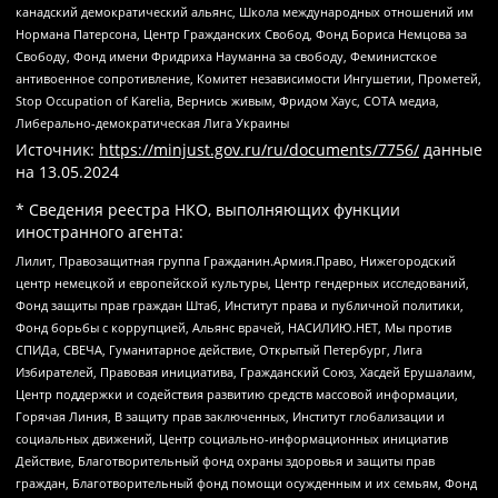
канадский демократический альянс, Школа международных отношений им
Нормана Патерсона, Центр Гражданских Свобод, Фонд Бориса Немцова за
Свободу, Фонд имени Фридриха Науманна за свободу, Феминистское
антивоенное сопротивление, Комитет независимости Ингушетии, Прометей,
Stop Occupation of Karelia, Вернись живым, Фридом Хаус, СОТА медиа,
Либерально-демократическая Лига Украины
Источник:
https://minjust.gov.ru/ru/documents/7756/
данные
на
13.05.2024
* Сведения реестра НКО, выполняющих функции
иностранного агента:
Лилит, Правозащитная группа Гражданин.Армия.Право, Нижегородский
центр немецкой и европейской культуры, Центр гендерных исследований,
Фонд защиты прав граждан Штаб, Институт права и публичной политики,
Фонд борьбы с коррупцией, Альянс врачей, НАСИЛИЮ.НЕТ, Мы против
СПИДа, СВЕЧА, Гуманитарное действие, Открытый Петербург, Лига
Избирателей, Правовая инициатива, Гражданский Союз, Хасдей Ерушалаим,
Центр поддержки и содействия развитию средств массовой информации,
Горячая Линия, В защиту прав заключенных, Институт глобализации и
социальных движений, Центр социально-информационных инициатив
Действие, Благотворительный фонд охраны здоровья и защиты прав
граждан, Благотворительный фонд помощи осужденным и их семьям, Фонд