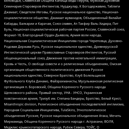
Беловодья, Славянская Община Капища Веды Перуна, Мужская Духовная
Семинария Староверов-Инглингов, Нурджулар, К Богодержавию, Таблиги
Джамаат, Свидетели Иеговы, Русское национальное единство, Национал-
социалистическое общество, Джамаат мувахидов, Объединенный Вилайат
Кабарды, Балкарии и Карачая, Союз славян, Ат-Такфир Валь-Хиджра, Пит
Буль, Национал-социалистическая рабочая партия России, Славянский союз,
Формат-18, Благородный Орден Дьявола, Армия воли народа,
Национальная Социалистическая Инициатива города Череповца, Духовно-
Родовая Держава Русь, Русское национальное единство, Древнерусской
Инглистической церкви Православных Староверов-Инглингов, Русский
общенациональный союз, Движение против нелегальной иммиграции,
Кровь и Честь, О свободе совести и о религиозных объединениях, Омская
организация общественного политического движения Русское
национальное единство, Северное Братство, Клуб Болельщиков
Футбольного Клуба Динамо, Файзрахманисты, Мусульманская религиозная
организация п. Боровский, Община Коренного Русского народа
Щелковского района, Правый сектор, УНА - УНСО, Украинская
повстанческая армия, Тризуб им. Степана Бандеры, Братство, Белый Крест,
Misanthropic division, Религиозное объединение последователей инглиизма,
Народная Социальная Инициатива, TulaSkins, Этнополитическое
объединение Русские, Русское национальное объединение Атака, Мечеть
Мирмамеда, Община Коренного Русского народа г. Астрахани, ВОЛЯ,
Меджлис крымскотатарского народа, Рубеж Севера, ТОЙС, О