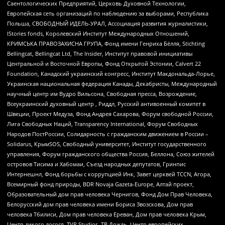
Саентологических Предприятий, Церковь Духовной Технологии,
Европейская сеть организаций по наблюдению за выборами, Республика
Польша, СВОБОДНЫЙ ИДЕЛЬ-УРАЛ, Ассоциация развития журналистики,
IStories fonds, Королевский Институт Международных Отношений,
КРИМСЬКА ПРАВОЗАХИСНА ГРУПА, Фонд имени Генриха Бёлля, Stichting
Bellingcat, Bellingcat Ltd, The Insider, Институт правовой инициативы
Центральной и Восточной Европы, Фонд Открытой Эстонии, Calvert 22
Foundation, Канадский украинский конгресс, Институт Макдональда-Лорье,
Украинская национальная федерация Канады, Декабристы, Международный
научный центр им Вудро Вильсона, Свободная пресса, Возрождение,
Всеукраинский духовный центр , Риддл, Русский антивоенный комитет в
Швеции, Проект Медуза, Фонд Андрея Сахарова, Форум свободной России,
Лига Свободных Наций, Transparеncy International, Форум Свободных
Народов ПостРоссии, Солидарность с гражданским движением в России –
Solidarus, КрымSOS, Свободный университет, Институт государственного
управления, Форум гражданского общества Россия, Беллона, Союз жителей
островов Тисима и Хабомаи, Съезд народных депутатов, Гринпис
Интернешнл, Фонд борьбы с коррупцией Инк, Завет церквей TCCN, Агора,
Всемирный фонд природы, BDR Novaja Gazeta-Europe, Алтай проект,
Образовательный дом прав человека Чернигов, Фонд Дом Прав Человека,
Белорусский дом прав человека имени Бориса Звозскова, Дом прав
человека Тбилиси, Дом прав человека Ереван, Дом прав человека Крым,
Центр дикого лосося, TVR Studios, ТВ Дождь, Центр европейских