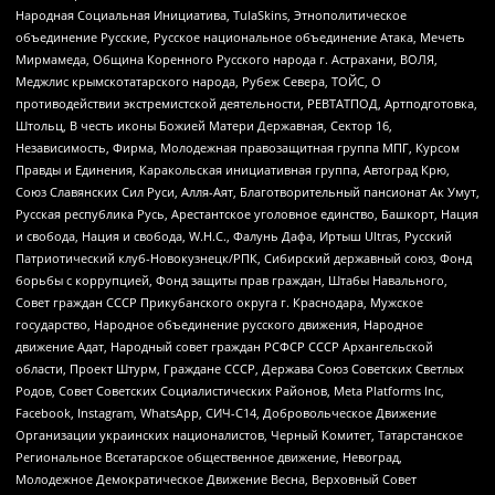
Народная Социальная Инициатива, TulaSkins, Этнополитическое
объединение Русские, Русское национальное объединение Атака, Мечеть
Мирмамеда, Община Коренного Русского народа г. Астрахани, ВОЛЯ,
Меджлис крымскотатарского народа, Рубеж Севера, ТОЙС, О
противодействии экстремистской деятельности, РЕВТАТПОД, Артподготовка,
Штольц, В честь иконы Божией Матери Державная, Сектор 16,
Независимость, Фирма, Молодежная правозащитная группа МПГ, Курсом
Правды и Единения, Каракольская инициативная группа, Автоград Крю,
Союз Славянских Сил Руси, Алля-Аят, Благотворительный пансионат Ак Умут,
Русская республика Русь, Арестантское уголовное единство, Башкорт, Нация
и свобода, Нация и свобода, W.H.С., Фалунь Дафа, Иртыш Ultras, Русский
Патриотический клуб-Новокузнецк/РПК, Сибирский державный союз, Фонд
борьбы с коррупцией, Фонд защиты прав граждан, Штабы Навального,
Совет граждан СССР Прикубанского округа г. Краснодара, Мужское
государство, Народное объединение русского движения, Народное
движение Адат, Народный совет граждан РСФСР СССР Архангельской
области, Проект Штурм, Граждане СССР, Держава Союз Советских Светлых
Родов, Совет Советских Социалистических Районов, Meta Platforms Inc,
Facebook, Instagram, WhatsApp, СИЧ-С14, Добровольческое Движение
Организации украинских националистов, Черный Комитет, Татарстанское
Региональное Всетатарское общественное движение, Невоград,
Молодежное Демократическое Движение Весна, Верховный Совет