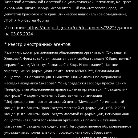
Татарской Автономной Советской Социалистической Республики, Конгресс
ойрат-калмыцкого народа, Исполнительный комитет совета народных
депутатов Красноярского края, Этническое национальное объединение,
ЛГБТ, Я.МЫ Сергей Фургал
Источник:
https://minjust.gov.ru/ru/documents/7822/
данные
на
03.05.2024
* Реестр иностранных агентов:
Калининградская региональная общественная организация "Экозащита!-Женсовет", Фонд содействия защите прав и свобод граждан "Общественный вердикт", Фонд "Институт Развития Свободы Информации", Частное учреждение "Информационное агентство МЕМО. РУ", Региональная общественная организация "Общественная комиссия по сохранению наследия академика Сахарова", Фонд поддержки свободы прессы, Санкт-Петербургская общественная правозащитная организация "Гражданский контроль", Межрегиональная общественная организация "Информационно-просветительский центр "Мемориал", Региональный Фонд "Центр Защиты Прав Средств Массовой Информации", с 05.12.2023 Фонд "Центр Защиты Прав Средств массовой информации", Региональная общественная благотворительная организация помощи беженцам и мигрантам "Гражданское содействие", Негосударственное образовательное учреждение дополнительного профессионального образования (повышение квалификации) специалистов "АКАДЕМИЯ ПО ПРАВАМ ЧЕЛОВЕКА", Свердловская региональная общественная организация "Сутяжник", Автономная некоммерческая организация "Центр независимых социологических исследований", Союз общественных объединений "Российский исследовательский центр по правам человека", Региональное общественное учреждение научно-информационный центр "МЕМОРИАЛ", Некоммерческая организация "Фонд защиты гласности", Автономная некоммерческая организация "Институт прав человека", Городская общественная организация "Екатеринбургское общество "МЕМОРИАЛ", Городская общественная организация "Рязанское историко-просветительское и правозащитное общество "Мемориал" (Рязанский Мемориал), Челябинский региональный орган общественной самодеятельности – женское общественное объединение "Женщины Евразии", Челябинский региональный орган общественной самодеятельности "Уральская правозащитная группа", Фонд содействия защите здоровья и социальной справедливости имени Андрея Рылькова, Автономная Некоммерческая Организация "Аналитический Центр Юрия Левады", Автономная некоммерческая организация социальной поддержки населения "Проект Апрель", Региональная общественная организация помощи женщинам и детям, находящимся в кризисной ситуации "Информационно-методический центр "Анна", Фонд содействия развитию массовых коммуникаций и правовому просвещению "Так-так-Так", Фонд содействия устойчивому развитию "Серебряная тайга", Свердловский региональный общественный фонд социальных проектов "Новое время", "Idel.Реалии", Кавказ.Реалии, Крым.Реалии, Телеканал Настоящее Время, Татаро-башкирская служба Радио Свобода (Azatliq Radiosi), Радио Свободная Европа/Радио Свобода (PCE/PC), "Сибирь.Реалии", "Фактограф", Благотворительный фонд помощи осужденным и их семьям, Автономная некоммерческая организация "Институт глобализации и социальных движений", Фонд "В защиту прав заключенных", Частное учреждение "Центр поддержки и содействия развитию средств массовой информации", Пензенский региональный общественный благотворительный фонд "Гражданский союз", "Север.Реалии", Некоммерческая организация Фонд "Правовая инициатива", Общество с ограниченной ответственностью "Радио Свободная Европа/Радио Свобода", Чешское информационное агентство "MEDIUM-ORIENT", Красноярская региональная общественная организация "Мы против СПИДа", Камалягин Денис Николаевич, Маркелов Сергей Евгеньевич, Пономарев Лев Александрович, Савицкая Людмила Алексеевна, Автономная некоммерческая организация "Центр по работе с проблемой насилия "НАСИЛИЮ.НЕТ", Межрегиональный профессиональный союз работников здравоохранения "Альянс врачей", Юридическое лицо, зарегистрированное в Латвийской Республике, SIA "Medusa Project" (регистрационный номер 40103797863, дата регистрации 10.06.2014), Некоммерческая организация "Фонд по борьбе с коррупцией", Автономная некоммерческая организация "Институт права и публичной политики", Баданин Роман Сергеевич, Гликин Максим Александрович, Железнова Мария Михайловна, Лукьянова Юлия Сергеевна, Маетная Елизавета Витальевна, Маняхин Петр Борисович, Чуракова Ольга Владимировна, Ярош Юлия Петровна, Юридическое лицо "The Insider SIA", зарегистрированное в Риге, Латвийская Республика (дата регистрации 26.06.2015), являющееся администратором доменного имени интернет-издания "The Insider SIA", https://theins.ru, Постернак Алексей Евгеньевич, Рубин Михаил Аркадьевич, Анин Роман Александрович, Юридическое лицо Istories fonds, зарегистрированное в Латвийской Республике (регистрационный номер 50008295751, дата регистрации 24.02.2020), Великовский Дмитрий Александрович, Долинина Ирина Николаевна, Мароховская Алеся Алексеевна, Шлейнов Роман Юрьевич, Шмагун Олеся Валентиновна, Общество с ограниченной ответственностью "Альтаир 2021", Общество с ограниченной ответственностью "Вега 2021", Общество с ограниченной ответственностью "Главный редактор 2021", Общество с ограниченной ответственностью "Ромашки монолит", Важенков Артем Валерьевич, Ивановская областная общественная организация "Центр гендерных исследований", Гурман Юрий Альбертович, Медиапроект "ОВД-Инфо", Егоров Владимир Владимирович, Жилинский Владимир Александрович, Общество с ограниченной ответственностью "ЗП", Иванова София Юрьевна, Карезина Инна Павловна, Кильтау Екатерина Викторовна, Петров Алексей Викторович, Пискунов Сергей Евгеньевич, Смирнов Сергей Сергеевич, Тихонов Михаил Сергеевич, Общество с ограниченной ответственностью "ЖУРНАЛИСТ-ИНОСТРАННЫЙ АГЕНТ", Арапова Галина Юрьевна, Вольтская Татьяна Анатольевна, Американская компания "Mason G.E.S. Anonymous Foundation" (США), являющаяся владельцем интернет-издания https://mnews.world/, Компания "Stichting Bellingcat", зарегистрированная в Нидерландах (дата регистрации 11.07.2018), Захаров Андрей Вячеславович, Клепиковская Екатерина Дмитриевна, Общество с ограниченной ответственностью "МЕМО", Перл Роман Александрович, Симонов Евгений Алексеевич, Соловьева Елена Анатольевна, Сотников Даниил Владимирович, Сурначева Елизавета Дмитриевна, Автономная некоммерческая организация по защите прав человека и информированию населения "Якутия – Наше Мнение", Общество с ограниченной ответственностью "Москоу диджитал медиа", с 26.01.2023 Общество с ограниченной ответственностью "Чайка Белые сады", Ветошкина Валерия Валерьевна, Заговора Максим Александрович, Межрегиональное общественное движение "Российская ЛГБТ - сеть", Оленичев Максим Владимирович, Павлов Иван Юрьевич, Скворцова Елена Сергеевна, Общество с ограниченной ответственностью "Как бы инагент", Кочетков Игорь Викторович, Общество с ограниченной ответственностью "Честные выборы", Еланчик Олег Александрович, Общество с ограниченной ответственностью "Нобелевский призыв", Гималова Регина Эмилевна, Григорьев Андрей Валерьевич, Григорьева Алина Александровна, Ассоциация по содействию защите прав призывников, альтернативнослужащих и военнослужащих "Правозащитная группа "Гражданин.Армия.Право", Хисамова Регина Фаритовна, Автономная некоммерческая организация по реализации социально-правовых программ "Лилит", Дальневосточное общественное движение "Маяк", Санкт-Петербургская ЛГБТ-инициативная группа "Выход", Инициативная группа ЛГБТ+ "Реверс", Алексеев Андрей Викторович, Бекбулатова Таисия Львовна, Беляев Иван Михайлович, Владыкина Елена Сергеевна, Гельман Марат Александрович, Никульшина Вероника Юрьевна, Толоконникова Надежда Андреевна, Шендерович Виктор Анатольевич, Общество с ограниченной ответственностью "Данное сообщение", Общество с ограниченной ответственностью Издательский дом "Новая глава", Айнбиндер Александра Александровна, Московский комьюнити-центр для ЛГБТ+инициатив, Благотворительный фонд развития филантропии, Deutsche Welle (Германия, Kurt-Schumacher-Strasse 3, 53113 Bonn), Борзунова Мария Михайловна, Воробьев Виктор Викторович, Голубева Анна Львовна, Константинова Алла Михайловна, Малкова Ирина Владимировна, Мурадов Мурад Абдулгалимович, Осетинская Елизавета Николаевна, Понасенков Евгений Николаевич, Ганапольский Матвей Юрьевич, Киселев Евгений Алексеевич, Борухович Ирина Григорьевна, Дремин Иван Тимофеевич, Дубровский Дмитрий Викторович, Красноярская региональная общественная организация поддержки и развития альтернативных образовательных технологий и межкультурных коммуникаций "ИНТЕРРА", Маяковская Екатерина Алексеевна, Фейгин Марк Захарович, Филимонов Андрей Викторович, Дзугкоева Регина Николаевна, Доброхотов Роман Александрович, Дудь Юрий Александрович, Елкин Сергей Владимирович, Кругликов Кирилл Игоревич, Сабунаева Мария Леонидовна, Семенов Алексей Владимирович, Шаинян Карен Багратович, Шульман Екатерина Михайловна, Асафьев Артур Валерьевич, Вахштайн Виктор Семенович, Венедиктов Алексей Алексеевич, Лушникова Екатерина Евгеньевна, Волков Леонид Михайлович, Невзоров Александр Глебович, Пархоменко Сергей Борисович, Сироткин Ярослав Николаевич, Кара-Мурза Владимир Владимирович, Баранова Наталья Владимировна, Гозман Леонид Яковлевич, Кагарлицкий Борис Юльевич, Климарев Михаил Валерьевич, Милов Владимир Станиславович, Автономная некоммерческая организация Краснодарский центр современного искусства "Типография", Моргенштерн Алишер Тагирович, Соболь Любовь Эдуардовна, Общество с ограниченной ответственностью "ЛИЗА НОРМ", Каспаров Гарри Кимович, Ходорковский Михаил Борисович, Общество с ограниченной ответственностью "Апрельские тезисы", Данилович Ирина Брониславовна, Кашин Олег Владимирович, Петров Николай Владимирович, Пивоваров Алексей Владимирович, Соколов Михаил Владимирович, Цветкова Юлия Владимировна, Чичваркин Евгений Александрович, Комитет против пыток/Команда против пыток, Общество с ограниченной ответственностью "Первый научный", Общество с ограниченной ответственностью "Вертолет и ко", Белоцерковская Вероника Борисовна, Кац Максим Евгеньевич, Лазарева Татьяна Юрьевна, Шаведдинов Руслан Табризович, Яшин Илья Валерьевич, Общество с ограниченной ответственностью "Иноагент ААВ", Алешковский Дмитрий Петрович, Альбац Евгения Марковна, Быков Дмитрий Львович, Галямина Юлия Евгеньевна, Лойко Сергей Леонидович, Мартынов Кирилл Константинович, Медведев Сергей Александрович, Крашенинников Федор Геннадиевич, Гордеева Катерина Вл