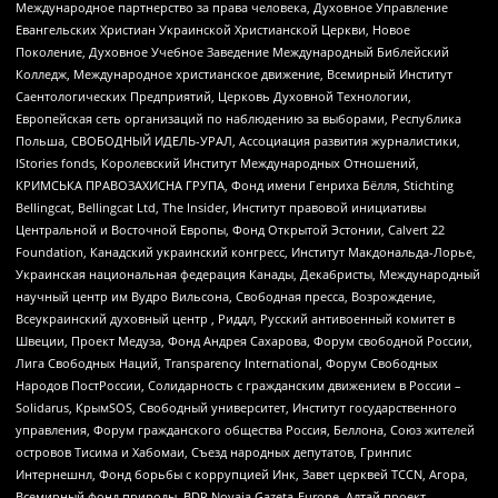
Международное партнерство за права человека, Духовное Управление
Евангельских Христиан Украинской Христианской Церкви, Новое
Поколение, Духовное Учебное Заведение Международный Библейский
Колледж, Международное христианское движение, Всемирный Институт
Саентологических Предприятий, Церковь Духовной Технологии,
Европейская сеть организаций по наблюдению за выборами, Республика
Польша, СВОБОДНЫЙ ИДЕЛЬ-УРАЛ, Ассоциация развития журналистики,
IStories fonds, Королевский Институт Международных Отношений,
КРИМСЬКА ПРАВОЗАХИСНА ГРУПА, Фонд имени Генриха Бёлля, Stichting
Bellingcat, Bellingcat Ltd, The Insider, Институт правовой инициативы
Центральной и Восточной Европы, Фонд Открытой Эстонии, Calvert 22
Foundation, Канадский украинский конгресс, Институт Макдональда-Лорье,
Украинская национальная федерация Канады, Декабристы, Международный
научный центр им Вудро Вильсона, Свободная пресса, Возрождение,
Всеукраинский духовный центр , Риддл, Русский антивоенный комитет в
Швеции, Проект Медуза, Фонд Андрея Сахарова, Форум свободной России,
Лига Свободных Наций, Transparеncy International, Форум Свободных
Народов ПостРоссии, Солидарность с гражданским движением в России –
Solidarus, КрымSOS, Свободный университет, Институт государственного
управления, Форум гражданского общества Россия, Беллона, Союз жителей
островов Тисима и Хабомаи, Съезд народных депутатов, Гринпис
Интернешнл, Фонд борьбы с коррупцией Инк, Завет церквей TCCN, Агора,
Всемирный фонд природы, BDR Novaja Gazeta-Europe, Алтай проект,