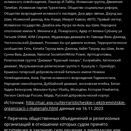
исламского освобождения, Лашкар-И-Тайба, Исламская группа, Движение
Талибан, Исламская партия Туркестана, Общество социальных реформ,
Общество возрождения исламского наследия, Дом двух святых, Джунд аш-
Шам, Исламский джихад, Аль-Каида, Имарат Кавказ, АБТО, Правый сектор,
Исламское государство, Джабха аль-Нусра ли-Ахль аш-Шам, Народное
ополчение имени К. Минина и Д. Пожарского, Аджр от Аллаха Субхану уа
Тагьаля SHAM, АУМ Синрике, Муджахеды джамаата Ат-Тавхида Валь-Джихад,
Чистопольский Джамаат, Рохнамо ба суи давлати исломи, Террористическое
сообщество Сеть, Катиба Таухид валь-Джихад, Хайят Тахрир аш-Шам, Ахлю
Сунна Валь Джамаа, National Socialism/White Power, Артподготовка,
Религиозная группа “Джамаат “Красный пахарь”, Колумбайн, Хатлонский
джамаат, Мусульманская религиозная группа п. Кушкуль г. Оренбург,
Крымско-татарский добровольческий батальон имени Номана
Челебиджихана, Азов, Партия исламского возрождения Таджикистана,
Народная самооборона, Дуббайский джамаат, московская ячейка, Батал-
Хаджи Белхороев, Маньяки Культ Убийц, Молодёжь Которая Улыбается,
Легион Свобода России, Айдар, Русский добровольческий корпус
Источник:
http://nac.gov.ru/terroristicheskie-i-ekstremistskie-
organizacii-i-materialy.html
данные на
16.11.2023
* Перечень общественных объединений и религиозных
организаций в отношении которых судом принято
вступившее в законную силу решение о ликвидации или