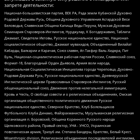
запрете деятельности:
Национал-большевистская партия, ВЕК РА, Рада земли Кубанской Духовно
Родовой Державы Русь, Община Духовного Управления Асгардской Веси
Беловодья, Славянская Община Капища Веды Перуна, Мужская Духовная
Семинария Староверов-Инглингов, Нурджулар, К Богодержавию, Таблиги
Джамаат, Свидетели Иеговы, Русское национальное единство, Национал-
социалистическое общество, Джамаат мувахидов, Объединенный Вилайат
Кабарды, Балкарии и Карачая, Союз славян, Ат-Такфир Валь-Хиджра, Пит
Буль, Национал-социалистическая рабочая партия России, Славянский союз,
Формат-18, Благородный Орден Дьявола, Армия воли народа,
Национальная Социалистическая Инициатива города Череповца, Духовно-
Родовая Держава Русь, Русское национальное единство, Древнерусской
Инглистической церкви Православных Староверов-Инглингов, Русский
общенациональный союз, Движение против нелегальной иммиграции,
Кровь и Честь, О свободе совести и о религиозных объединениях, Омская
организация общественного политического движения Русское
национальное единство, Северное Братство, Клуб Болельщиков
Футбольного Клуба Динамо, Файзрахманисты, Мусульманская религиозная
организация п. Боровский, Община Коренного Русского народа
Щелковского района, Правый сектор, УНА - УНСО, Украинская
повстанческая армия, Тризуб им. Степана Бандеры, Братство, Белый Крест,
Misanthropic division, Религиозное объединение последователей инглиизма,