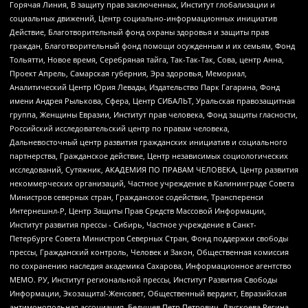
Горячая Линия, В защиту прав заключенных, Институт глобализации и
социальных движений, Центр социально-информационных инициатив
Действие, Благотворительный фонд охраны здоровья и защиты прав
граждан, Благотворительный фонд помощи осужденным и их семьям, Фонд
Тольятти, Новое время, Серебряная тайга, Так-Так-Так, Сова, центр Анна,
Проект Апрель, Самарская губерния, Эра здоровья, Мемориал,
Аналитический Центр Юрия Левады, Издательство Парк Гагарина, Фонд
имени Андрея Рылькова, Сфера, Центр СИБАЛЬТ, Уральская правозащитная
группа, Женщины Евразии, Институт прав человека, Фонд защиты гласности,
Российский исследовательский центр по правам человека,
Дальневосточный центр развития гражданских инициатив и социального
партнерства, Гражданское действие, Центр независимых социологических
исследований, Сутяжник, АКАДЕМИЯ ПО ПРАВАМ ЧЕЛОВЕКА, Центр развития
некоммерческих организаций, Частное учреждение в Калининграде Совета
Министров северных стран, Гражданское содействие, Трансперенси
Интернешнл-Р, Центр Защиты Прав Средств Массовой Информации,
Институт развития прессы - Сибирь, Частное учреждение в Санкт-
Петербурге Совета Министров Северных Стран, Фонд поддержки свободы
прессы, Гражданский контроль, Человек и Закон, Общественная комиссия
по сохранению наследия академика Сахарова, Информационное агентство
МЕМО. РУ, Институт региональной прессы, Институт Развития Свободы
Информации, Экозащита!-Женсовет, Общественный вердикт, Евразийская
антимонопольная ассоциация, Бедушев Петр Петрович, Дзугкоева Регина