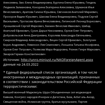
Алексеевна, Закс Елена Владимировна, Буртина Елена Юрьевна, Гендель
Людмила Залмановна, Кокорина Екатерина Алексеевна, Шуманов Илья
Вячеславович, Арапова Галина Юрьевна, Свечников Анатолий Мариевич,
Прохоров Вадим Юрьевич, Шахова Елена Владимировна, Подузов Сергей
Васильевич, Протасова Ирина Вячеславовна, Литинский Леонид Борисович,
Лукашевский Сергей Маркович, Бахмин Вячеслав Иванович, Шабад
Анатолий Ефимович, Сухих Дарья Николаевна, Орлов Олег Петрович,
Добровольская Анна Дмитриевна, Королева Александра Евгеньевна,
Смирнов Владимир Александрович, Вицин Сергей Ефимович, Золотухин
Борис Андреевич, Левинсон Лев Семенович, Локшина Татьяна Иосифовна,
Орлов Олег Петрович, Полякова Мара Федоровна, Резник Генри Маркович,
Захаров Герман Константинович
Источник:
http://unro.minjust.ru/NKOForeignAgent.aspx
данные на
24.03.2022
* Единый федеральный список организаций, в том числе
иностранных и международных организаций, признанных
в соответствии с законодательством Российской Федерации
террористическими:
Высший военный Маджлисуль Шура Объединенных сил моджахедов
Кавказа, Конгресс народов Ичкерии и Дагестана, База, Асбат аль-Ансар,
Священная война, Исламская группа, Братья-мусульмане, Партия