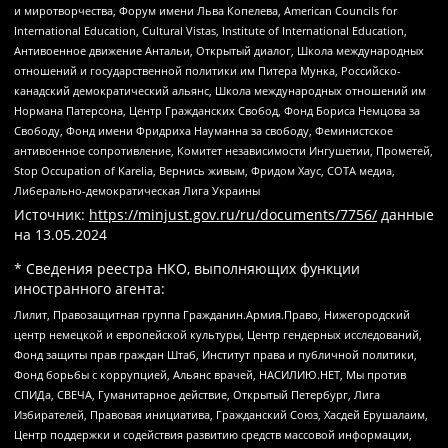
и миротворчества, Форум имени Льва Копелева, American Councils for
International Education, Cultural Vistas, Institute of International Education,
Антивоенное движение Антальи, Открытый диалог, Школа международных
отношений и государственной политики им Питера Мунка, Российско-
канадский демократический альянс, Школа международных отношений им
Нормана Патерсона, Центр Гражданских Свобод, Фонд Бориса Немцова за
Свободу, Фонд имени Фридриха Науманна за свободу, Феминистское
антивоенное сопротивление, Комитет независимости Ингушетии, Прометей,
Stop Occupation of Karelia, Вернись живым, Фридом Хаус, СОТА медиа,
Либерально-демократическая Лига Украины
Источник:
https://minjust.gov.ru/ru/documents/7756/
данные
на
13.05.2024
* Сведения реестра НКО, выполняющих функции
иностранного агента:
Лилит, Правозащитная группа Гражданин.Армия.Право, Нижегородский
центр немецкой и европейской культуры, Центр гендерных исследований,
Фонд защиты прав граждан Штаб, Институт права и публичной политики,
Фонд борьбы с коррупцией, Альянс врачей, НАСИЛИЮ.НЕТ, Мы против
СПИДа, СВЕЧА, Гуманитарное действие, Открытый Петербург, Лига
Избирателей, Правовая инициатива, Гражданский Союз, Хасдей Ерушалаим,
Центр поддержки и содействия развитию средств массовой информации,