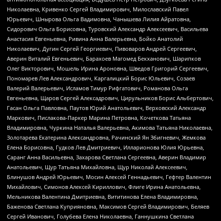
Николаевна, Кривенко Сергей Владимирович, Милославский Павел
Юрьевич, Шнырова Ольга Вадимовна, Чанышева Лилия Айратовна,
Сидорович Ольга Борисовна, Туровский Александр Алексеевич, Васильева
Анастасия Евгеньевна, Ривина Анна Валерьевна, Бойко Анатолий
Николаевич, Дугин Сергей Георгиевич, Пивоваров Андрей Сергеевич,
Аверин Виталий Евгеньевич, Барахоев Магомед Бекханович, Шарипков
Олег Викторович, Мошель Ирина Ароновна, Шведов Григорий Сергеевич,
Пономарев Лев Александрович, Каргалицкий Борис Юльевич, Созаев
Валерий Валерьевич, Исламов Тимур Рифгатович, Романова Ольга
Евгеньевна, Щаров Сергей Алексадрович, Цирульников Борис Альбертович,
Гасан Ольга Павловна, Паутов Юрий Анатольевич, Верховский Александр
Маркович, Пислакова-Паркер Марина Петровна, Кочеткова Татьяна
Владимировна, Чуркина Наталья Валерьевна, Акимова Татьяна Николаевна,
Золотарева Екатерина Александровна, Рачинский Ян Збигневич, Жемкова
Елена Борисовна, Гудков Лев Дмитриевич, Илларионова Юлия Юрьевна,
Саранг Анна Васильевна, Захарова Светлана Сергеевна, Аверин Владимир
Анатольевич, Щур Татьяна Михайловна, Щур Николай Алексеевич,
Блинушов Андрей Юрьевич, Мосин Алексей Геннадьевич, Гефтер Валентин
Михайлович, Симонов Алексей Кириллович, Флиге Ирина Анатольевна,
Мельникова Валентина Дмитриевна, Вититинова Елена Владимировна,
Баженова Светлана Куприяновна, Максимов Сергей Владимирович, Беляев
Сергей Иванович, Голубева Елена Николаевна, Ганнушкина Светлана