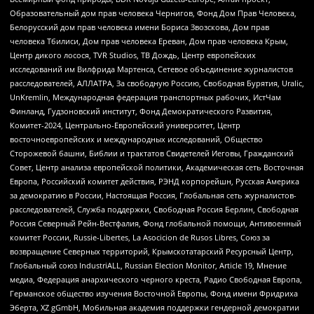
Образовательный дом прав человека Чернигов, Фонд Дом Прав Человека,
Белорусский дом прав человека имени Бориса Звозскова, Дом прав
человека Тбилиси, Дом прав человека Ереван, Дом прав человека Крым,
Центр дикого лосося, TVR Studios, ТВ Дождь, Центр европейских
исследований им Вилфрида Мартенса, Сетевое объединение журналистов
расследователей, АЛЛАТРА, За свободную Россию, Свободная Бурятия, Uralic,
UnKremlin, Международная федерация транспортных рабочих, ИстЧам
Финланд, Гудзоновский институт, Фонд Демократического Развития,
Комитет-2024, Центрально-Европейский университет, Центр
восточноевропейских и международных исследований, Общество
Сторожевой башни, Библии и трактатов Свидетелей Иеговы, Гражданский
Совет, Центр анализа европейской политики, Академическая сеть Восточная
Европа, Российский комитет действия, РЭНД корпорейшн, Русская Америка
за демократию в России, Настоящая Россия, Глобальная сеть журналистов-
расследователей, Служба поддержки, Свободная Россия Берлин, Свободная
Россия Северный Рейн-Вестфалия, Фонд глобальной помощи, Антивоенный
комитет России, Russie-Libertes, La Asocicion de Rusos Libres, Союз за
возвращение Северных территорий, Крымскотатарский Ресурсный Центр,
Глобальный союз IndustriALL, Russian Election Monitor, Article 19, Мнение
медиа, Федерация анархического черного креста, Радио Свободная Европа,
Германское общество изучения Восточной Европы, Фонд имени Фридриха
Эберта, XZ gGmbH, Мобильная академия поддержки гендерной демократии