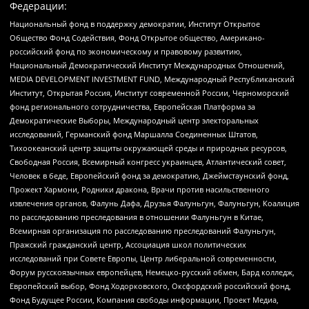
Федерации:
Национальный фонд в поддержку демократии, Институт Открытое
Общество Фонд Содействия, Фонд Открытое общество, Американо-
российский фонд по экономическому и правовому развитию,
Национальный Демократический Институт Международных Отношений,
MEDIA DEVELOPMENT INVESTMENT FUND, Международный Республиканский
Институт, Открытая Россия, Институт современной России, Черноморский
фонд регионального сотрудничества, Европейская Платформа за
Демократические Выборы, Международный центр электоральных
исследований, Германский фонд Маршалла Соединенных Штатов,
Тихоокеанский центр защиты окружающей среды и природных ресурсов,
Свободная Россия, Всемирный конгресс украинцев, Атлантический совет,
Человек в беде, Европейский фонд за демократию, Джеймстаунский фонд,
Прожект Хармони, Родники дракона, Врачи против насильственного
извлечения органов, Фалунь Дафа, Друзья Фалуньгун, Фалуньгун, Коалиция
по расследованию преследования в отношении Фалуньгун в Китае,
Всемирная организация по расследованию преследований Фалуньгун,
Пражский гражданский центр, Ассоциация школ политических
исследований при Совете Европы, Центр либеральной современности,
Форум русскоязычных европейцев, Немецко-русский обмен, Бард колледж,
Европейский выбор, Фонд Ходорковского, Оксфордский российский фонд,
Фонд Будущее России, Компания свободы информации, Проект Медиа,