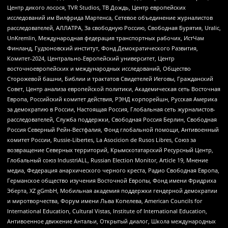
Центр дикого лосося, TVR Studios, ТВ Дождь, Центр европейских
исследований им Вилфрида Мартенса, Сетевое объединение журналистов
расследователей, АЛЛАТРА, За свободную Россию, Свободная Бурятия, Uralic,
UnKremlin, Международная федерация транспортных рабочих, ИстЧам
Финланд, Гудзоновский институт, Фонд Демократического Развития,
Комитет-2024, Центрально-Европейский университет, Центр
восточноевропейских и международных исследований, Общество
Сторожевой башни, Библии и трактатов Свидетелей Иеговы, Гражданский
Совет, Центр анализа европейской политики, Академическая сеть Восточная
Европа, Российский комитет действия, РЭНД корпорейшн, Русская Америка
за демократию в России, Настоящая Россия, Глобальная сеть журналистов-
расследователей, Служба поддержки, Свободная Россия Берлин, Свободная
Россия Северный Рейн-Вестфалия, Фонд глобальной помощи, Антивоенный
комитет России, Russie-Libertes, La Asocicion de Rusos Libres, Союз за
возвращение Северных территорий, Крымскотатарский Ресурсный Центр,
Глобальный союз IndustriALL, Russian Election Monitor, Article 19, Мнение
медиа, Федерация анархического черного креста, Радио Свободная Европа,
Германское общество изучения Восточной Европы, Фонд имени Фридриха
Эберта, XZ gGmbH, Мобильная академия поддержки гендерной демократии
и миротворчества, Форум имени Льва Копелева, American Councils for
International Education, Cultural Vistas, Institute of International Education,
Антивоенное движение Антальи, Открытый диалог, Школа международных