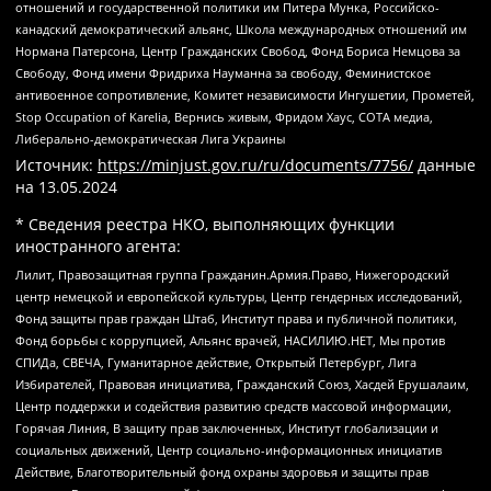
отношений и государственной политики им Питера Мунка, Российско-
канадский демократический альянс, Школа международных отношений им
Нормана Патерсона, Центр Гражданских Свобод, Фонд Бориса Немцова за
Свободу, Фонд имени Фридриха Науманна за свободу, Феминистское
антивоенное сопротивление, Комитет независимости Ингушетии, Прометей,
Stop Occupation of Karelia, Вернись живым, Фридом Хаус, СОТА медиа,
Либерально-демократическая Лига Украины
Источник:
https://minjust.gov.ru/ru/documents/7756/
данные
на
13.05.2024
* Сведения реестра НКО, выполняющих функции
иностранного агента:
Лилит, Правозащитная группа Гражданин.Армия.Право, Нижегородский
центр немецкой и европейской культуры, Центр гендерных исследований,
Фонд защиты прав граждан Штаб, Институт права и публичной политики,
Фонд борьбы с коррупцией, Альянс врачей, НАСИЛИЮ.НЕТ, Мы против
СПИДа, СВЕЧА, Гуманитарное действие, Открытый Петербург, Лига
Избирателей, Правовая инициатива, Гражданский Союз, Хасдей Ерушалаим,
Центр поддержки и содействия развитию средств массовой информации,
Горячая Линия, В защиту прав заключенных, Институт глобализации и
социальных движений, Центр социально-информационных инициатив
Действие, Благотворительный фонд охраны здоровья и защиты прав