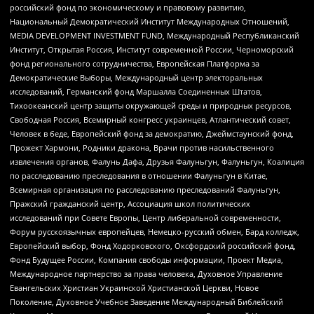
российский фонд по экономическому и правовому развитию,
Национальный Демократический Институт Международных Отношений,
MEDIA DEVELOPMENT INVESTMENT FUND, Международный Республиканский
Институт, Открытая Россия, Институт современной России, Черноморский
фонд регионального сотрудничества, Европейская Платформа за
Демократические Выборы, Международный центр электоральных
исследований, Германский фонд Маршалла Соединенных Штатов,
Тихоокеанский центр защиты окружающей среды и природных ресурсов,
Свободная Россия, Всемирный конгресс украинцев, Атлантический совет,
Человек в беде, Европейский фонд за демократию, Джеймстаунский фонд,
Прожект Хармони, Родники дракона, Врачи против насильственного
извлечения органов, Фалунь Дафа, Друзья Фалуньгун, Фалуньгун, Коалиция
по расследованию преследования в отношении Фалуньгун в Китае,
Всемирная организация по расследованию преследований Фалуньгун,
Пражский гражданский центр, Ассоциация школ политических
исследований при Совете Европы, Центр либеральной современности,
Форум русскоязычных европейцев, Немецко-русский обмен, Бард колледж,
Европейский выбор, Фонд Ходорковского, Оксфордский российский фонд,
Фонд Будущее России, Компания свободы информации, Проект Медиа,
Международное партнерство за права человека, Духовное Управление
Евангельских Христиан Украинской Христианской Церкви, Новое
Поколение, Духовное Учебное Заведение Международный Библейский