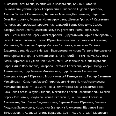
Анастасия Евгеньевна, Ривина Анна Валерьевна, Бойко Анатолий
Николаевич, Дугин Сергей Георгиевич, Пивоваров Андрей Сергеевич,
Аверин Виталий Евгеньевич, Барахоев Магомед Бекханович, Шарипков
Олег Викторович, Мошель Ирина Ароновна, Шведов Григорий Сергеевич,
Пономарев Лев Александрович, Каргалицкий Борис Юльевич, Созаев
Валерий Валерьевич, Исламов Тимур Рифгатович, Романова Ольга
Евгеньевна, Щаров Сергей Алексадрович, Цирульников Борис Альбертович,
Гасан Ольга Павловна, Паутов Юрий Анатольевич, Верховский Александр
Маркович, Пислакова-Паркер Марина Петровна, Кочеткова Татьяна
Владимировна, Чуркина Наталья Валерьевна, Акимова Татьяна Николаевна,
Золотарева Екатерина Александровна, Рачинский Ян Збигневич, Жемкова
Елена Борисовна, Гудков Лев Дмитриевич, Илларионова Юлия Юрьевна,
Саранг Анна Васильевна, Захарова Светлана Сергеевна, Аверин Владимир
Анатольевич, Щур Татьяна Михайловна, Щур Николай Алексеевич,
Блинушов Андрей Юрьевич, Мосин Алексей Геннадьевич, Гефтер Валентин
Михайлович, Симонов Алексей Кириллович, Флиге Ирина Анатольевна,
Мельникова Валентина Дмитриевна, Вититинова Елена Владимировна,
Баженова Светлана Куприяновна, Максимов Сергей Владимирович, Беляев
Сергей Иванович, Голубева Елена Николаевна, Ганнушкина Светлана
Алексеевна, Закс Елена Владимировна, Буртина Елена Юрьевна, Гендель
Людмила Залмановна, Кокорина Екатерина Алексеевна, Шуманов Илья
Вячеславович, Арапова Галина Юрьевна, Свечников Анатолий Мариевич,