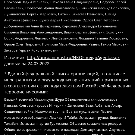
Прохоров Вадим Юрьевич, Шахова Елена Владимировна, Подузов Сергей
Васильевич, Протасова Ирина Вячеславовна, Литинский Леонид Борисович,
Лукашевский Сергей Маркович, Бахмин Вячеслав Иванович, Шабад
Анатолий Ефимович, Сухих Дарья Николаевна, Орлов Олег Петрович,
Добровольская Анна Дмитриевна, Королева Александра Евгеньевна,
Смирнов Владимир Александрович, Вицин Сергей Ефимович, Золотухин
Борис Андреевич, Левинсон Лев Семенович, Локшина Татьяна Иосифовна,
Орлов Олег Петрович, Полякова Мара Федоровна, Резник Генри Маркович,
Захаров Герман Константинович
Источник:
http://unro.minjust.ru/NKOForeignAgent.aspx
данные на
24.03.2022
* Единый федеральный список организаций, в том числе
иностранных и международных организаций, признанных
в соответствии с законодательством Российской Федерации
террористическими:
Высший военный Маджлисуль Шура Объединенных сил моджахедов
Кавказа, Конгресс народов Ичкерии и Дагестана, База, Асбат аль-Ансар,
Священная война, Исламская группа, Братья-мусульмане, Партия
исламского освобождения, Лашкар-И-Тайба, Исламская группа, Движение
Талибан, Исламская партия Туркестана, Общество социальных реформ,
Общество возрождения исламского наследия, Дом двух святых, Джунд аш-