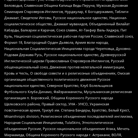
Беловодья, Славянская Община Капища Веды Перуна, Мужская Духовная
Семинария Староверов-Инглингов, Нурджулар, К Богодержавию, Таблиги
Джамаат, Свидетели Иеговы, Русское национальное единство, Национал-
социалистическое общество, Джамаат мувахидов, Объединенный Вилайат
Кабарды, Балкарии и Карачая, Союз славян, Ат-Такфир Валь-Хиджра, Пит
Буль, Национал-социалистическая рабочая партия России, Славянский союз,
Формат-18, Благородный Орден Дьявола, Армия воли народа,
Национальная Социалистическая Инициатива города Череповца, Духовно-
Родовая Держава Русь, Русское национальное единство, Древнерусской
Инглистической церкви Православных Староверов-Инглингов, Русский
общенациональный союз, Движение против нелегальной иммиграции,
Кровь и Честь, О свободе совести и о религиозных объединениях, Омская
организация общественного политического движения Русское
национальное единство, Северное Братство, Клуб Болельщиков
Футбольного Клуба Динамо, Файзрахманисты, Мусульманская религиозная
организация п. Боровский, Община Коренного Русского народа
Щелковского района, Правый сектор, УНА - УНСО, Украинская
повстанческая армия, Тризуб им. Степана Бандеры, Братство, Белый Крест,
Misanthropic division, Религиозное объединение последователей инглиизма,
Народная Социальная Инициатива, TulaSkins, Этнополитическое
объединение Русские, Русское национальное объединение Атака, Мечеть
Мирмамеда, Община Коренного Русского народа г. Астрахани, ВОЛЯ,