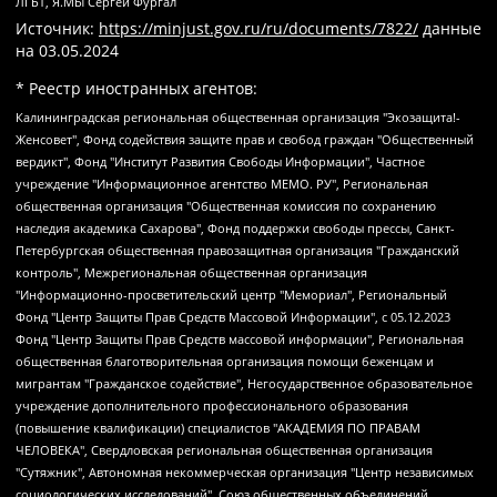
ЛГБТ, Я.МЫ Сергей Фургал
Источник:
https://minjust.gov.ru/ru/documents/7822/
данные
на
03.05.2024
* Реестр иностранных агентов:
Калининградская региональная общественная организация "Экозащита!-Женсовет", Фонд содействия защите прав и свобод граждан "Общественный вердикт", Фонд "Институт Развития Свободы Информации", Частное учреждение "Информационное агентство МЕМО. РУ", Региональная общественная организация "Общественная комиссия по сохранению наследия академика Сахарова", Фонд поддержки свободы прессы, Санкт-Петербургская общественная правозащитная организация "Гражданский контроль", Межрегиональная общественная организация "Информационно-просветительский центр "Мемориал", Региональный Фонд "Центр Защиты Прав Средств Массовой Информации", с 05.12.2023 Фонд "Центр Защиты Прав Средств массовой информации", Региональная общественная благотворительная организация помощи беженцам и мигрантам "Гражданское содействие", Негосударственное образовательное учреждение дополнительного профессионального образования (повышение квалификации) специалистов "АКАДЕМИЯ ПО ПРАВАМ ЧЕЛОВЕКА", Свердловская региональная общественная организация "Сутяжник", Автономная некоммерческая организация "Центр независимых социологических исследований", Союз общественных объединений "Российский исследовательский центр по правам человека", Региональное общественное учреждение научно-информационный центр "МЕМОРИАЛ", Некоммерческая организация "Фонд защиты гласности", Автономная некоммерческая организация "Институт прав человека", Городская общественная организация "Екатеринбургское общество "МЕМОРИАЛ", Городская общественная организация "Рязанское историко-просветительское и правозащитное общество "Мемориал" (Рязанский Мемориал), Челябинский региональный орган общественной самодеятельности – женское общественное объединение "Женщины Евразии", Челябинский региональный орган общественной самодеятельности "Уральская правозащитная группа", Фонд содействия защите здоровья и социальной справедливости имени Андрея Рылькова, Автономная Некоммерческая Организация "Аналитический Центр Юрия Левады", Автономная некоммерческая организация социальной поддержки населения "Проект Апрель", Региональная общественная организация помощи женщинам и детям, находящимся в кризисной ситуации "Информационно-методический центр "Анна", Фонд содействия развитию массовых коммуникаций и правовому просвещению "Так-так-Так", Фонд содействия устойчивому развитию "Серебряная тайга", Свердловский региональный общественный фонд социальных проектов "Новое время", "Idel.Реалии", Кавказ.Реалии, Крым.Реалии, Телеканал Настоящее Время, Татаро-башкирская служба Радио Свобода (Azatliq Radiosi), Радио Свободная Европа/Радио Свобода (PCE/PC), "Сибирь.Реалии", "Фактограф", Благотворительный фонд помощи осужденным и их семьям, Автономная некоммерческая организация "Институт глобализации и социальных движений", Фонд "В защиту прав заключенных", Частное учреждение "Центр поддержки и содействия развитию средств массовой информации", Пензенский региональный общественный благотворительный фонд "Гражданский союз", "Север.Реалии", Некоммерческая организация Фонд "Правовая инициатива", Общество с ограниченной ответственностью "Радио Свободная Европа/Радио Свобода", Чешское информационное агентство "MEDIUM-ORIENT", Красноярская региональная общественная организация "Мы против СПИДа", Камалягин Денис Николаевич, Маркелов Сергей Евгеньевич, Пономарев Лев Александрович, Савицкая Людмила Алексеевна, Автономная некоммерческая организация "Центр по работе с проблемой насилия "НАСИЛИЮ.НЕТ", Межрегиональный профессиональный союз работников здравоохранения "Альянс врачей", Юридическое лицо, зарегистрированное в Латвийской Республике, SIA "Medusa Project" (регистрационный номер 40103797863, дата регистрации 10.06.2014), Некоммерческая организация "Фонд по борьбе с коррупцией", Автономная некоммерческая организация "Институт права и публичной политики", Баданин Роман Сергеевич, Гликин Максим Александрович, Железнова Мария Михайловна, Лукьянова Юлия Сергеевна, Маетная Елизавета Витальевна, Маняхин Петр Борисович, Чуракова Ольга Владимировна, Ярош Юлия Петровна, Юридическое лицо "The Insider SIA", зарегистрированное в Риге, Латвийская Республика (дата регистрации 26.06.2015), являющееся администратором доменного имени интернет-издания "The Insider SIA", https://theins.ru, Постернак Алексей Евгеньевич, Рубин Михаил Аркадьевич, Анин Роман Александрович, Юридическое лицо Istories fonds, зарегистрированное в Латвийской Республике (регистрационный номер 50008295751, дата регистрации 24.02.2020), Великовский Дмитрий Александрович, Долинина Ирина Николаевна, Мароховская Алеся Алексеевна, Шлейнов Роман Юрьевич, Шмагун Олеся Валентиновна, Общество с ограниченной ответственностью "Альтаир 2021", Общество с ограниченной ответственностью "Вега 2021", Общество с ограниченной ответственностью "Главный редактор 2021", Общество с ограниченной ответственностью "Ромашки монолит", Важенков Артем Валерьевич, Ивановская областная общественная организация "Центр гендерных исследований", Гурман Юрий Альбертович, Медиапроект "ОВД-Инфо", Егоров Владимир Владимирович, Жилинский Владимир Александрович, Общество с ограниченной ответственностью "ЗП", Иванова София Юрьевна, Карезина Инна Павловна, Кильтау Екатерина Викторовна, Петров Алексей Викторович, Пискунов Сергей Евгеньевич, Смирнов Сергей Сергеевич, Тихонов Михаил Сергеевич, Общество с ограниченной ответственностью "ЖУРНАЛИСТ-ИНОСТРАННЫЙ АГЕНТ", Арапова Галина Юрьевна, Вольтская Татьяна Анатольевна, Американская компания "Mason G.E.S. Anonymous Foundation" (США), являющаяся владельцем интернет-издания https://mnews.world/, Компания "Stichting Bellingcat", зарегистрированная в Нидерландах (дата регистрации 11.07.2018), Захаров Андрей Вячеславович, Клепиковская Екатерина Дмитриевна, Общество с ограниченной ответственностью "МЕМО", Перл Роман Александрович, Симонов Евгений Алексеевич, Соловьева Елена Анатольевна, Сотников Даниил Владимирович, Сурначева Елизавета Дмитриевна, Автономная некоммерческая организация по защите прав человека и информированию населения "Якутия – Наше Мнение", Общество с ограниченной ответственностью "Москоу диджитал медиа", с 26.01.2023 Общество с ограниченной ответственностью "Чайка Белые сады", Ветошкина Валерия Валерьевна, Заговора Максим Александрович, Межрегиональное общественное движение "Российская ЛГБТ - сеть", Оленичев Максим Владимирович, Павлов Иван Юрьевич, Скворцова Елена Сергеевна, Общество с ограниченной ответственностью "Как бы инагент", Кочетков Игорь Викторович, Общество с ограниченной ответственностью "Честные выборы", Еланчик Олег Александрович, Общество с ограниченной ответственностью "Нобелевский призыв", Гималова Регина Эмилевна, Григорьев Андрей Валерьевич, Григорьева Алина Александровна, Ассоциация по содействию защите прав призывников, альтернативнослужащих и военнослужащих "Правозащитная группа "Гражданин.Армия.Право", Хисамова Регина Фаритовна, Автономная некоммерческая организация по реализации социально-правовых программ "Лилит", Дальневосточное общественное движение "Маяк", Санкт-Петербургская ЛГБТ-инициативная группа "Выход", Инициативная группа ЛГБТ+ "Реверс", Алексеев Андрей Викторович, Бекбулатова Таисия Львовна, Беляев Иван Михайлович, Владыкина Елена Сергеевна, Гельман Марат Александрович, Никульшина Вероника Юрьевна, Толоконникова Надежда Андреевна, Шендерович Виктор Анатольевич, Общество с ограниченной ответственностью "Данное сообщение", Общество с ограниченной ответственностью Издательский дом "Новая глава", Айнбиндер Александра Александровна, Московский комьюнити-центр для ЛГБТ+инициатив, Благотворительный фонд развития филантропии, Deutsche Welle (Германия, Kurt-Schumacher-Strasse 3, 53113 Bonn), Борзунова Мария Михайловна, Воробьев Виктор Викторович, Голубева Анна Львовна, Константинова Алла Михайловна, Малкова Ирина Владимировна, Мурадов Мурад Абдулгалимович, Осетинская Елизавета Николаевна, Понасенков Евгений Николаевич, Ганапольский Матвей Юрьевич, Киселев Евгений Алексеевич, Борухович Ирина Григорьевна, Дремин Иван Тимофеевич, Дубровский Дмитрий Викторович, Красноярская региональная общественная организация поддержки и развития альтернативных образовательных технологий и межкультурных коммуникаций "ИНТЕРРА", Маяковская Екатерина Алексеевна, Фейгин Марк Захарович, Филимонов Андрей Викторович, Дзугкоева Регина Николаевна, Доброхотов Роман Александрович, Дудь Юрий Александрович, Елкин Сергей Владимирович, Кругликов Кирилл Игоревич, Сабунаева Мария Леонидовна, Семенов Алексей Владимирович, Шаинян Карен Багратович, Шульман Екатерина Михайловна, Асафьев Артур Валерьевич, Вахштайн Виктор Семенович, Венедиктов Алексей Алексеевич, Лушникова Екатерина Евгеньевна, Волков Леонид Михайлович, Невзоров Александр Глебович, Пархоменко Сергей Борисович, Сироткин Ярослав Николаевич, Кара-Мурза Владимир Владимирович, Баранова Наталья Владимировна, Гозман Леонид Яковлевич, Кагарлицкий Борис Юльевич, Климарев Михаил Валерьевич, Милов Владимир Станиславович, Автономная некоммерческая организация Краснодарский центр современного искусства "Типография", Моргенштерн Алишер Тагирович, Соболь Любовь Эдуардовна, Общество с ограниченной ответственностью "ЛИЗА НОРМ", Каспаров Гарри Кимович, Ходорковский Михаил Борисович, Общество с ограниченной ответственностью "Апрельские тезисы", Данилович Ирина Брониславовна, Кашин Олег Владимирович, Петров Николай Владимирович, Пивоваров Алексей Владимирович, Соколов Михаил Владимирович, Цветкова Юлия Владимировна, Чичваркин Евгений Александрович, Комитет против пыток/Команда против пыток, Общество с ограниченной ответственностью "Первый научный", Общество с ограниченной ответственностью "Вертолет и ко", Белоцерковская Вероника Борисовна, Кац Максим Евгеньевич, Лазарева Татьяна Юрьевна, Шаведдинов Руслан Табризович, Яшин Илья Валерьевич, Общество с ограниченной ответственностью "Иноагент ААВ", Алешковский Дмитрий Петрович, Альбац Евгения Марковна, Быков Дмитрий Львович, Галямина Юлия Евгеньевна, Лойко Сергей Леонидович, Мартынов Кирилл Константинович, Медведев Сергей Александрович, Крашенинников Федор Геннадиевич, Гордеева Катерина Вл