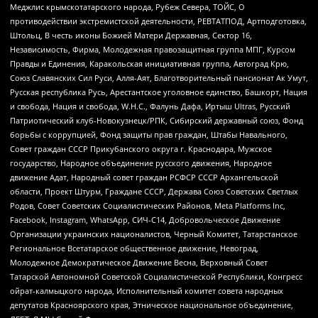
Меджлис крымскотатарского народа, Рубеж Севера, ТОЙС, О
противодействии экстремистской деятельности, РЕВТАТПОД, Артподготовка,
Штольц, В честь иконы Божией Матери Державная, Сектор 16,
Независимость, Фирма, Молодежная правозащитная группа МПГ, Курсом
Правды и Единения, Каракольская инициативная группа, Автоград Крю,
Союз Славянских Сил Руси, Алля-Аят, Благотворительный пансионат Ак Умут,
Русская республика Русь, Арестантское уголовное единство, Башкорт, Нация
и свобода, Нация и свобода, W.H.С., Фалунь Дафа, Иртыш Ultras, Русский
Патриотический клуб-Новокузнецк/РПК, Сибирский державный союз, Фонд
борьбы с коррупцией, Фонд защиты прав граждан, Штабы Навального,
Совет граждан СССР Прикубанского округа г. Краснодара, Мужское
государство, Народное объединение русского движения, Народное
движение Адат, Народный совет граждан РСФСР СССР Архангельской
области, Проект Штурм, Граждане СССР, Держава Союз Советских Светлых
Родов, Совет Советских Социалистических Районов, Meta Platforms Inc,
Facebook, Instagram, WhatsApp, СИЧ-С14, Добровольческое Движение
Организации украинских националистов, Черный Комитет, Татарстанское
Региональное Всетатарское общественное движение, Невоград,
Молодежное Демократическое Движение Весна, Верховный Совет
Татарской Автономной Советской Социалистической Республики, Конгресс
ойрат-калмыцкого народа, Исполнительный комитет совета народных
депутатов Красноярского края, Этническое национальное объединение,