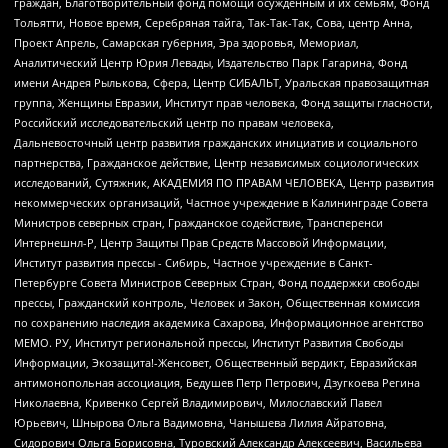
граждан, Благотворительный фонд помощи осужденным и их семьям, Фонд
Тольятти, Новое время, Серебряная тайга, Так-Так-Так, Сова, центр Анна,
Проект Апрель, Самарская губерния, Эра здоровья, Мемориал,
Аналитический Центр Юрия Левады, Издательство Парк Гагарина, Фонд
имени Андрея Рылькова, Сфера, Центр СИБАЛЬТ, Уральская правозащитная
группа, Женщины Евразии, Институт прав человека, Фонд защиты гласности,
Российский исследовательский центр по правам человека,
Дальневосточный центр развития гражданских инициатив и социального
партнерства, Гражданское действие, Центр независимых социологических
исследований, Сутяжник, АКАДЕМИЯ ПО ПРАВАМ ЧЕЛОВЕКА, Центр развития
некоммерческих организаций, Частное учреждение в Калининграде Совета
Министров северных стран, Гражданское содействие, Трансперенси
Интернешнл-Р, Центр Защиты Прав Средств Массовой Информации,
Институт развития прессы - Сибирь, Частное учреждение в Санкт-
Петербурге Совета Министров Северных Стран, Фонд поддержки свободы
прессы, Гражданский контроль, Человек и Закон, Общественная комиссия
по сохранению наследия академика Сахарова, Информационное агентство
МЕМО. РУ, Институт региональной прессы, Институт Развития Свободы
Информации, Экозащита!-Женсовет, Общественный вердикт, Евразийская
антимонопольная ассоциация, Бедушев Петр Петрович, Дзугкоева Регина
Николаевна, Кривенко Сергей Владимирович, Милославский Павел
Юрьевич, Шнырова Ольга Вадимовна, Чанышева Лилия Айратовна,
Сидорович Ольга Борисовна, Туровский Александр Алексеевич, Васильева