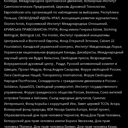
Колледж, Международное христианское движение, Всемирный Институт
Саентологических Предприятий, Церковь Духовной Технологии,
Европейская сеть организаций по наблюдению за выборами, Республика
Польша, СВОБОДНЫЙ ИДЕЛЬ-УРАЛ, Ассоциация развития журналистики,
IStories fonds, Королевский Институт Международных Отношений,
КРИМСЬКА ПРАВОЗАХИСНА ГРУПА, Фонд имени Генриха Бёлля, Stichting
Bellingcat, Bellingcat Ltd, The Insider, Институт правовой инициативы
Центральной и Восточной Европы, Фонд Открытой Эстонии, Calvert 22
Foundation, Канадский украинский конгресс, Институт Макдональда-Лорье,
Украинская национальная федерация Канады, Декабристы, Международный
научный центр им Вудро Вильсона, Свободная пресса, Возрождение,
Всеукраинский духовный центр , Риддл, Русский антивоенный комитет в
Швеции, Проект Медуза, Фонд Андрея Сахарова, Форум свободной России,
Лига Свободных Наций, Transparеncy International, Форум Свободных
Народов ПостРоссии, Солидарность с гражданским движением в России –
Solidarus, КрымSOS, Свободный университет, Институт государственного
управления, Форум гражданского общества Россия, Беллона, Союз жителей
островов Тисима и Хабомаи, Съезд народных депутатов, Гринпис
Интернешнл, Фонд борьбы с коррупцией Инк, Завет церквей TCCN, Агора,
Всемирный фонд природы, BDR Novaja Gazeta-Europe, Алтай проект,
Образовательный дом прав человека Чернигов, Фонд Дом Прав Человека,
Белорусский дом прав человека имени Бориса Звозскова, Дом прав
человека Тбилиси, Дом прав человека Ереван, Дом прав человека Крым,