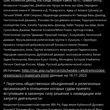
Шам, Исламский джихад, Аль-Каида, Имарат Кавказ, АБТО, Правый сектор,
Исламское государство, Джабха аль-Нусра ли-Ахль аш-Шам, Народное
ополчение имени К. Минина и Д. Пожарского, Аджр от Аллаха Субхану уа
Тагьаля SHAM, АУМ Синрике, Муджахеды джамаата Ат-Тавхида Валь-Джихад,
Чистопольский Джамаат, Рохнамо ба суи давлати исломи, Террористическое
сообщество Сеть, Катиба Таухид валь-Джихад, Хайят Тахрир аш-Шам, Ахлю
Сунна Валь Джамаа, National Socialism/White Power, Артподготовка,
Религиозная группа “Джамаат “Красный пахарь”, Колумбайн, Хатлонский
джамаат, Мусульманская религиозная группа п. Кушкуль г. Оренбург,
Крымско-татарский добровольческий батальон имени Номана
Челебиджихана, Азов, Партия исламского возрождения Таджикистана,
Народная самооборона, Дуббайский джамаат, московская ячейка, Батал-
Хаджи Белхороев, Маньяки Культ Убийц, Молодёжь Которая Улыбается,
Легион Свобода России, Айдар, Русский добровольческий корпус
Источник:
http://nac.gov.ru/terroristicheskie-i-ekstremistskie-
organizacii-i-materialy.html
данные на
16.11.2023
* Перечень общественных объединений и религиозных
организаций в отношении которых судом принято
вступившее в законную силу решение о ликвидации или
запрете деятельности:
Национал-большевистская партия, ВЕК РА, Рада земли Кубанской Духовно
Родовой Державы Русь, Община Духовного Управления Асгардской Веси