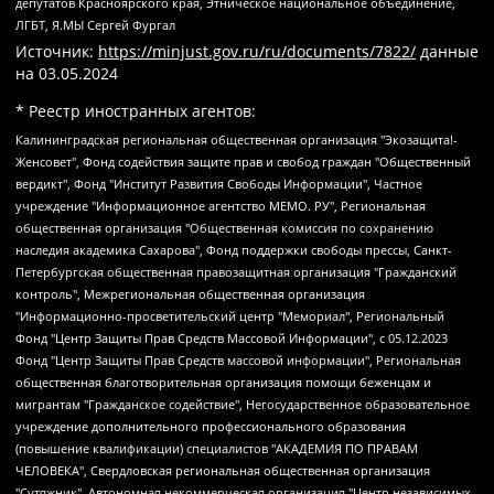
депутатов Красноярского края, Этническое национальное объединение,
ЛГБТ, Я.МЫ Сергей Фургал
Источник:
https://minjust.gov.ru/ru/documents/7822/
данные
на
03.05.2024
* Реестр иностранных агентов:
Калининградская региональная общественная организация "Экозащита!-Женсовет", Фонд содействия защите прав и свобод граждан "Общественный вердикт", Фонд "Институт Развития Свободы Информации", Частное учреждение "Информационное агентство МЕМО. РУ", Региональная общественная организация "Общественная комиссия по сохранению наследия академика Сахарова", Фонд поддержки свободы прессы, Санкт-Петербургская общественная правозащитная организация "Гражданский контроль", Межрегиональная общественная организация "Информационно-просветительский центр "Мемориал", Региональный Фонд "Центр Защиты Прав Средств Массовой Информации", с 05.12.2023 Фонд "Центр Защиты Прав Средств массовой информации", Региональная общественная благотворительная организация помощи беженцам и мигрантам "Гражданское содействие", Негосударственное образовательное учреждение дополнительного профессионального образования (повышение квалификации) специалистов "АКАДЕМИЯ ПО ПРАВАМ ЧЕЛОВЕКА", Свердловская региональная общественная организация "Сутяжник", Автономная некоммерческая организация "Центр независимых социологических исследований", Союз общественных объединений "Российский исследовательский центр по правам человека", Региональное общественное учреждение научно-информационный центр "МЕМОРИАЛ", Некоммерческая организация "Фонд защиты гласности", Автономная некоммерческая организация "Институт прав человека", Городская общественная организация "Екатеринбургское общество "МЕМОРИАЛ", Городская общественная организация "Рязанское историко-просветительское и правозащитное общество "Мемориал" (Рязанский Мемориал), Челябинский региональный орган общественной самодеятельности – женское общественное объединение "Женщины Евразии", Челябинский региональный орган общественной самодеятельности "Уральская правозащитная группа", Фонд содействия защите здоровья и социальной справедливости имени Андрея Рылькова, Автономная Некоммерческая Организация "Аналитический Центр Юрия Левады", Автономная некоммерческая организация социальной поддержки населения "Проект Апрель", Региональная общественная организация помощи женщинам и детям, находящимся в кризисной ситуации "Информационно-методический центр "Анна", Фонд содействия развитию массовых коммуникаций и правовому просвещению "Так-так-Так", Фонд содействия устойчивому развитию "Серебряная тайга", Свердловский региональный общественный фонд социальных проектов "Новое время", "Idel.Реалии", Кавказ.Реалии, Крым.Реалии, Телеканал Настоящее Время, Татаро-башкирская служба Радио Свобода (Azatliq Radiosi), Радио Свободная Европа/Радио Свобода (PCE/PC), "Сибирь.Реалии", "Фактограф", Благотворительный фонд помощи осужденным и их семьям, Автономная некоммерческая организация "Институт глобализации и социальных движений", Фонд "В защиту прав заключенных", Частное учреждение "Центр поддержки и содействия развитию средств массовой информации", Пензенский региональный общественный благотворительный фонд "Гражданский союз", "Север.Реалии", Некоммерческая организация Фонд "Правовая инициатива", Общество с ограниченной ответственностью "Радио Свободная Европа/Радио Свобода", Чешское информационное агентство "MEDIUM-ORIENT", Красноярская региональная общественная организация "Мы против СПИДа", Камалягин Денис Николаевич, Маркелов Сергей Евгеньевич, Пономарев Лев Александрович, Савицкая Людмила Алексеевна, Автономная некоммерческая организация "Центр по работе с проблемой насилия "НАСИЛИЮ.НЕТ", Межрегиональный профессиональный союз работников здравоохранения "Альянс врачей", Юридическое лицо, зарегистрированное в Латвийской Республике, SIA "Medusa Project" (регистрационный номер 40103797863, дата регистрации 10.06.2014), Некоммерческая организация "Фонд по борьбе с коррупцией", Автономная некоммерческая организация "Институт права и публичной политики", Баданин Роман Сергеевич, Гликин Максим Александрович, Железнова Мария Михайловна, Лукьянова Юлия Сергеевна, Маетная Елизавета Витальевна, Маняхин Петр Борисович, Чуракова Ольга Владимировна, Ярош Юлия Петровна, Юридическое лицо "The Insider SIA", зарегистрированное в Риге, Латвийская Республика (дата регистрации 26.06.2015), являющееся администратором доменного имени интернет-издания "The Insider SIA", https://theins.ru, Постернак Алексей Евгеньевич, Рубин Михаил Аркадьевич, Анин Роман Александрович, Юридическое лицо Istories fonds, зарегистрированное в Латвийской Республике (регистрационный номер 50008295751, дата регистрации 24.02.2020), Великовский Дмитрий Александрович, Долинина Ирина Николаевна, Мароховская Алеся Алексеевна, Шлейнов Роман Юрьевич, Шмагун Олеся Валентиновна, Общество с ограниченной ответственностью "Альтаир 2021", Общество с ограниченной ответственностью "Вега 2021", Общество с ограниченной ответственностью "Главный редактор 2021", Общество с ограниченной ответственностью "Ромашки монолит", Важенков Артем Валерьевич, Ивановская областная общественная организация "Центр гендерных исследований", Гурман Юрий Альбертович, Медиапроект "ОВД-Инфо", Егоров Владимир Владимирович, Жилинский Владимир Александрович, Общество с ограниченной ответственностью "ЗП", Иванова София Юрьевна, Карезина Инна Павловна, Кильтау Екатерина Викторовна, Петров Алексей Викторович, Пискунов Сергей Евгеньевич, Смирнов Сергей Сергеевич, Тихонов Михаил Сергеевич, Общество с ограниченной ответственностью "ЖУРНАЛИСТ-ИНОСТРАННЫЙ АГЕНТ", Арапова Галина Юрьевна, Вольтская Татьяна Анатольевна, Американская компания "Mason G.E.S. Anonymous Foundation" (США), являющаяся владельцем интернет-издания https://mnews.world/, Компания "Stichting Bellingcat", зарегистрированная в Нидерландах (дата регистрации 11.07.2018), Захаров Андрей Вячеславович, Клепиковская Екатерина Дмитриевна, Общество с ограниченной ответственностью "МЕМО", Перл Роман Александрович, Симонов Евгений Алексеевич, Соловьева Елена Анатольевна, Сотников Даниил Владимирович, Сурначева Елизавета Дмитриевна, Автономная некоммерческая организация по защите прав человека и информированию населения "Якутия – Наше Мнение", Общество с ограниченной ответственностью "Москоу диджитал медиа", с 26.01.2023 Общество с ограниченной ответственностью "Чайка Белые сады", Ветошкина Валерия Валерьевна, Заговора Максим Александрович, Межрегиональное общественное движение "Российская ЛГБТ - сеть", Оленичев Максим Владимирович, Павлов Иван Юрьевич, Скворцова Елена Сергеевна, Общество с ограниченной ответственностью "Как бы инагент", Кочетков Игорь Викторович, Общество с ограниченной ответственностью "Честные выборы", Еланчик Олег Александрович, Общество с ограниченной ответственностью "Нобелевский призыв", Гималова Регина Эмилевна, Григорьев Андрей Валерьевич, Григорьева Алина Александровна, Ассоциация по содействию защите прав призывников, альтернативнослужащих и военнослужащих "Правозащитная группа "Гражданин.Армия.Право", Хисамова Регина Фаритовна, Автономная некоммерческая организация по реализации социально-правовых программ "Лилит", Дальневосточное общественное движение "Маяк", Санкт-Петербургская ЛГБТ-инициативная группа "Выход", Инициативная группа ЛГБТ+ "Реверс", Алексеев Андрей Викторович, Бекбулатова Таисия Львовна, Беляев Иван Михайлович, Владыкина Елена Сергеевна, Гельман Марат Александрович, Никульшина Вероника Юрьевна, Толоконникова Надежда Андреевна, Шендерович Виктор Анатольевич, Общество с ограниченной ответственностью "Данное сообщение", Общество с ограниченной ответственностью Издательский дом "Новая глава", Айнбиндер Александра Александровна, Московский комьюнити-центр для ЛГБТ+инициатив, Благотворительный фонд развития филантропии, Deutsche Welle (Германия, Kurt-Schumacher-Strasse 3, 53113 Bonn), Борзунова Мария Михайловна, Воробьев Виктор Викторович, Голубева Анна Львовна, Константинова Алла Михайловна, Малкова Ирина Владимировна, Мурадов Мурад Абдулгалимович, Осетинская Елизавета Николаевна, Понасенков Евгений Николаевич, Ганапольский Матвей Юрьевич, Киселев Евгений Алексеевич, Борухович Ирина Григорьевна, Дремин Иван Тимофеевич, Дубровский Дмитрий Викторович, Красноярская региональная общественная организация поддержки и развития альтернативных образовательных технологий и межкультурных коммуникаций "ИНТЕРРА", Маяковская Екатерина Алексеевна, Фейгин Марк Захарович, Филимонов Андрей Викторович, Дзугкоева Регина Николаевна, Доброхотов Роман Александрович, Дудь Юрий Александрович, Елкин Сергей Владимирович, Кругликов Кирилл Игоревич, Сабунаева Мария Леонидовна, Семенов Алексей Владимирович, Шаинян Карен Багратович, Шульман Екатерина Михайловна, Асафьев Артур Валерьевич, Вахштайн Виктор Семенович, Венедиктов Алексей Алексеевич, Лушникова Екатерина Евгеньевна, Волков Леонид Михайлович, Невзоров Александр Глебович, Пархоменко Сергей Борисович, Сироткин Ярослав Николаевич, Кара-Мурза Владимир Владимирович, Баранова Наталья Владимировна, Гозман Леонид Яковлевич, Кагарлицкий Борис Юльевич, Климарев Михаил Валерьевич, Милов Владимир Станиславович, Автономная некоммерческая организация Краснодарский центр современного искусства "Типография", Моргенштерн Алишер Тагирович, Соболь Любовь Эдуардовна, Общество с ограниченной ответственностью "ЛИЗА НОРМ", Каспаров Гарри Кимович, Ходорковский Михаил Борисович, Общество с ограниченной ответственностью "Апрельские тезисы", Данилович Ирина Брониславовна, Кашин Олег Владимирович, Петров Николай Владимирович, Пивоваров Алексей Владимирович, Соколов Михаил Владимирович, Цветкова Юлия Владимировна, Чичваркин Евгений Александрович, Комитет против пыток/Команда против пыток, Общество с ограниченной ответственностью "Первый научный", Общество с ограниченной ответственностью "Вертолет и ко", Белоцерковская Вероника Борисовна, Кац Максим Евгеньевич, Лазарева Татьяна Юрьевна, Шаведдинов Руслан Табризович, Яшин Илья Валерьевич, Общество с ограниченной ответственностью "Иноагент ААВ", Алешковский Дмитрий Петрович, Альбац Евгения Марковна, Быков Дмитрий Львович, Галямина Юлия Евгеньевна, Лойко Сергей Леонидович, Мартынов Кирилл Константинович, Медведев Сергей Александрович, Крашенинников Федор Геннадиевич, Гордеева Катерина Вл