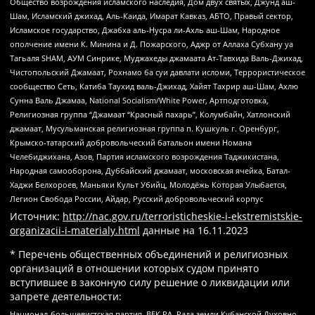
Общество возрождения исламского наследия, Дом двух святых, Джунд аш-
Шам, Исламский джихад, Аль-Каида, Имарат Кавказ, АБТО, Правый сектор,
Исламское государство, Джабха аль-Нусра ли-Ахль аш-Шам, Народное
ополчение имени К. Минина и Д. Пожарского, Аджр от Аллаха Субхану уа
Тагьаля SHAM, АУМ Синрике, Муджахеды джамаата Ат-Тавхида Валь-Джихад,
Чистопольский Джамаат, Рохнамо ба суи давлати исломи, Террористическое
сообщество Сеть, Катиба Таухид валь-Джихад, Хайят Тахрир аш-Шам, Ахлю
Сунна Валь Джамаа, National Socialism/White Power, Артподготовка,
Религиозная группа “Джамаат “Красный пахарь”, Колумбайн, Хатлонский
джамаат, Мусульманская религиозная группа п. Кушкуль г. Оренбург,
Крымско-татарский добровольческий батальон имени Номана
Челебиджихана, Азов, Партия исламского возрождения Таджикистана,
Народная самооборона, Дуббайский джамаат, московская ячейка, Батал-
Хаджи Белхороев, Маньяки Культ Убийц, Молодёжь Которая Улыбается,
Легион Свобода России, Айдар, Русский добровольческий корпус
Источник:
http://nac.gov.ru/terroristicheskie-i-ekstremistskie-
organizacii-i-materialy.html
данные на
16.11.2023
* Перечень общественных объединений и религиозных
организаций в отношении которых судом принято
вступившее в законную силу решение о ликвидации или
запрете деятельности:
Национал-большевистская партия, ВЕК РА, Рада земли Кубанской Духовно