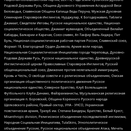
Родовой Державы Русь, Община Духовного Управления Асгардской Веси
Беловодья, Славянская Община Капища Веды Перуна, Мужская Духовная
Семинария Староверов-Инглингов, Нурджулар, К Богодержавию, Таблиги
Джамаат, Свидетели Иеговы, Русское национальное единство, Национал-
социалистическое общество, Джамаат мувахидов, Объединенный Вилайат
Кабарды, Балкарии и Карачая, Союз славян, Ат-Такфир Валь-Хиджра, Пит
Буль, Национал-социалистическая рабочая партия России, Славянский союз,
Формат-18, Благородный Орден Дьявола, Армия воли народа,
Национальная Социалистическая Инициатива города Череповца, Духовно-
Родовая Держава Русь, Русское национальное единство, Древнерусской
Инглистической церкви Православных Староверов-Инглингов, Русский
общенациональный союз, Движение против нелегальной иммиграции,
Кровь и Честь, О свободе совести и о религиозных объединениях, Омская
организация общественного политического движения Русское
национальное единство, Северное Братство, Клуб Болельщиков
Футбольного Клуба Динамо, Файзрахманисты, Мусульманская религиозная
организация п. Боровский, Община Коренного Русского народа
Щелковского района, Правый сектор, УНА - УНСО, Украинская
повстанческая армия, Тризуб им. Степана Бандеры, Братство, Белый Крест,
Misanthropic division, Религиозное объединение последователей инглиизма,
Народная Социальная Инициатива, TulaSkins, Этнополитическое
объединение Русские, Русское национальное объединение Атака, Мечеть