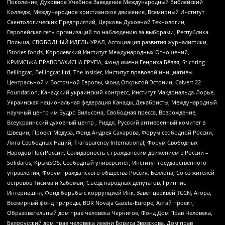
Поколение, Духовное Учебное Заведение Международный Библейский
Колледж, Международное христианское движение, Всемирный Институт
Саентологических Предприятий, Церковь Духовной Технологии,
Европейская сеть организаций по наблюдению за выборами, Республика
Польша, СВОБОДНЫЙ ИДЕЛЬ-УРАЛ, Ассоциация развития журналистики,
IStories fonds, Королевский Институт Международных Отношений,
КРИМСЬКА ПРАВОЗАХИСНА ГРУПА, Фонд имени Генриха Бёлля, Stichting
Bellingcat, Bellingcat Ltd, The Insider, Институт правовой инициативы
Центральной и Восточной Европы, Фонд Открытой Эстонии, Calvert 22
Foundation, Канадский украинский конгресс, Институт Макдональда-Лорье,
Украинская национальная федерация Канады, Декабристы, Международный
научный центр им Вудро Вильсона, Свободная пресса, Возрождение,
Всеукраинский духовный центр , Риддл, Русский антивоенный комитет в
Швеции, Проект Медуза, Фонд Андрея Сахарова, Форум свободной России,
Лига Свободных Наций, Transparеncy International, Форум Свободных
Народов ПостРоссии, Солидарность с гражданским движением в России –
Solidarus, КрымSOS, Свободный университет, Институт государственного
управления, Форум гражданского общества Россия, Беллона, Союз жителей
островов Тисима и Хабомаи, Съезд народных депутатов, Гринпис
Интернешнл, Фонд борьбы с коррупцией Инк, Завет церквей TCCN, Агора,
Всемирный фонд природы, BDR Novaja Gazeta-Europe, Алтай проект,
Образовательный дом прав человека Чернигов, Фонд Дом Прав Человека,
Белорусский дом прав человека имени Бориса Звозскова, Дом прав