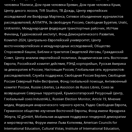
человека Тбилиси, Дом прав человека Ереван, Дом прав человека Крым,
Центр дикого лосося, TVR Studios, ТВ Дождь, Центр европейских
исследований им Вилфрида Мартенса, Сетевое объединение журналистов
расследователей, АЛЛАТРА, За свободную Россию, Свободная Бурятия, Uralic,
UnKremlin, Международная федерация транспортных рабочих, ИстЧам
Финланд, Гудзоновский институт, Фонд Демократического Развития,
Комитет-2024, Центрально-Европейский университет, Центр
восточноевропейских и международных исследований, Общество
Сторожевой башни, Библии и трактатов Свидетелей Иеговы, Гражданский
Совет, Центр анализа европейской политики, Академическая сеть Восточная
Европа, Российский комитет действия, РЭНД корпорейшн, Русская Америка
за демократию в России, Настоящая Россия, Глобальная сеть журналистов-
расследователей, Служба поддержки, Свободная Россия Берлин, Свободная
Россия Северный Рейн-Вестфалия, Фонд глобальной помощи, Антивоенный
комитет России, Russie-Libertes, La Asocicion de Rusos Libres, Союз за
возвращение Северных территорий, Крымскотатарский Ресурсный Центр,
Глобальный союз IndustriALL, Russian Election Monitor, Article 19, Мнение
медиа, Федерация анархического черного креста, Радио Свободная Европа,
Германское общество изучения Восточной Европы, Фонд имени Фридриха
Эберта, XZ gGmbH, Мобильная академия поддержки гендерной демократии
и миротворчества, Форум имени Льва Копелева, American Councils for
International Education, Cultural Vistas, Institute of International Education,