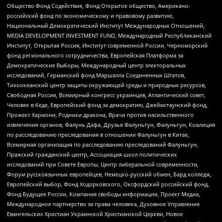
Общество Фонд Содействия, Фонд Открытое общество, Американо-
российский фонд по экономическому и правовому развитию,
Национальный Демократический Институт Международных Отношений,
MEDIA DEVELOPMENT INVESTMENT FUND, Международный Республиканский
Институт, Открытая Россия, Институт современной России, Черноморский
фонд регионального сотрудничества, Европейская Платформа за
Демократические Выборы, Международный центр электоральных
исследований, Германский фонд Маршалла Соединенных Штатов,
Тихоокеанский центр защиты окружающей среды и природных ресурсов,
Свободная Россия, Всемирный конгресс украинцев, Атлантический совет,
Человек в беде, Европейский фонд за демократию, Джеймстаунский фонд,
Прожект Хармони, Родники дракона, Врачи против насильственного
извлечения органов, Фалунь Дафа, Друзья Фалуньгун, Фалуньгун, Коалиция
по расследованию преследования в отношении Фалуньгун в Китае,
Всемирная организация по расследованию преследований Фалуньгун,
Пражский гражданский центр, Ассоциация школ политических
исследований при Совете Европы, Центр либеральной современности,
Форум русскоязычных европейцев, Немецко-русский обмен, Бард колледж,
Европейский выбор, Фонд Ходорковского, Оксфордский российский фонд,
Фонд Будущее России, Компания свободы информации, Проект Медиа,
Международное партнерство за права человека, Духовное Управление
Евангельских Христиан Украинской Христианской Церкви, Новое