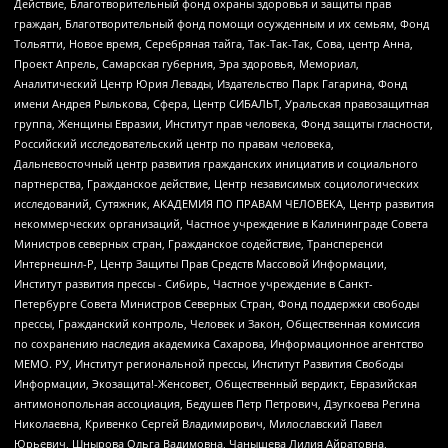
Действие, Благотворительный фонд охраны здоровья и защиты прав
граждан, Благотворительный фонд помощи осужденным и их семьям, Фонд
Тольятти, Новое время, Серебряная тайга, Так-Так-Так, Сова, центр Анна,
Проект Апрель, Самарская губерния, Эра здоровья, Мемориал,
Аналитический Центр Юрия Левады, Издательство Парк Гагарина, Фонд
имени Андрея Рылькова, Сфера, Центр СИБАЛЬТ, Уральская правозащитная
группа, Женщины Евразии, Институт прав человека, Фонд защиты гласности,
Российский исследовательский центр по правам человека,
Дальневосточный центр развития гражданских инициатив и социального
партнерства, Гражданское действие, Центр независимых социологических
исследований, Сутяжник, АКАДЕМИЯ ПО ПРАВАМ ЧЕЛОВЕКА, Центр развития
некоммерческих организаций, Частное учреждение в Калининграде Совета
Министров северных стран, Гражданское содействие, Трансперенси
Интернешнл-Р, Центр Защиты Прав Средств Массовой Информации,
Институт развития прессы - Сибирь, Частное учреждение в Санкт-
Петербурге Совета Министров Северных Стран, Фонд поддержки свободы
прессы, Гражданский контроль, Человек и Закон, Общественная комиссия
по сохранению наследия академика Сахарова, Информационное агентство
МЕМО. РУ, Институт региональной прессы, Институт Развития Свободы
Информации, Экозащита!-Женсовет, Общественный вердикт, Евразийская
антимонопольная ассоциация, Бедушев Петр Петрович, Дзугкоева Регина
Николаевна, Кривенко Сергей Владимирович, Милославский Павел
Юрьевич, Шнырова Ольга Вадимовна, Чанышева Лилия Айратовна,