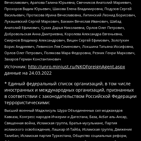
Вячеславович, Арапова Галина Юрьевна, Свечников Анатолий Мариевич,
Прохоров Вадим Юрьевич, Шахова Елена Владимировна, Подузов Сергей
Васильевич, Протасова Ирина Вячеславовна, Литинский Леонид Борисович,
Лукашевский Сергей Маркович, Бахмин Вячеслав Иванович, Шабад
Анатолий Ефимович, Сухих Дарья Николаевна, Орлов Олег Петрович,
Добровольская Анна Дмитриевна, Королева Александра Евгеньевна,
Смирнов Владимир Александрович, Вицин Сергей Ефимович, Золотухин
Борис Андреевич, Левинсон Лев Семенович, Локшина Татьяна Иосифовна,
Орлов Олег Петрович, Полякова Мара Федоровна, Резник Генри Маркович,
Захаров Герман Константинович
Источник:
http://unro.minjust.ru/NKOForeignAgent.aspx
данные на
24.03.2022
* Единый федеральный список организаций, в том числе
иностранных и международных организаций, признанных
в соответствии с законодательством Российской Федерации
террористическими:
Высший военный Маджлисуль Шура Объединенных сил моджахедов
Кавказа, Конгресс народов Ичкерии и Дагестана, База, Асбат аль-Ансар,
Священная война, Исламская группа, Братья-мусульмане, Партия
исламского освобождения, Лашкар-И-Тайба, Исламская группа, Движение
Талибан, Исламская партия Туркестана, Общество социальных реформ,