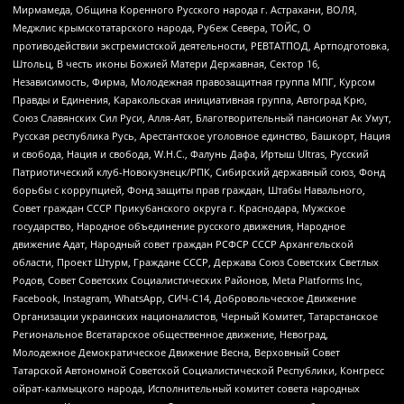
Мирмамеда, Община Коренного Русского народа г. Астрахани, ВОЛЯ,
Меджлис крымскотатарского народа, Рубеж Севера, ТОЙС, О
противодействии экстремистской деятельности, РЕВТАТПОД, Артподготовка,
Штольц, В честь иконы Божией Матери Державная, Сектор 16,
Независимость, Фирма, Молодежная правозащитная группа МПГ, Курсом
Правды и Единения, Каракольская инициативная группа, Автоград Крю,
Союз Славянских Сил Руси, Алля-Аят, Благотворительный пансионат Ак Умут,
Русская республика Русь, Арестантское уголовное единство, Башкорт, Нация
и свобода, Нация и свобода, W.H.С., Фалунь Дафа, Иртыш Ultras, Русский
Патриотический клуб-Новокузнецк/РПК, Сибирский державный союз, Фонд
борьбы с коррупцией, Фонд защиты прав граждан, Штабы Навального,
Совет граждан СССР Прикубанского округа г. Краснодара, Мужское
государство, Народное объединение русского движения, Народное
движение Адат, Народный совет граждан РСФСР СССР Архангельской
области, Проект Штурм, Граждане СССР, Держава Союз Советских Светлых
Родов, Совет Советских Социалистических Районов, Meta Platforms Inc,
Facebook, Instagram, WhatsApp, СИЧ-С14, Добровольческое Движение
Организации украинских националистов, Черный Комитет, Татарстанское
Региональное Всетатарское общественное движение, Невоград,
Молодежное Демократическое Движение Весна, Верховный Совет
Татарской Автономной Советской Социалистической Республики, Конгресс
ойрат-калмыцкого народа, Исполнительный комитет совета народных