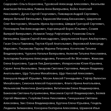
Сидорович Ольга Борисовна, Туровский Александр Алексеевич, Васильева
Анастасия Евгеньевна, Ривина Анна Валерьевна, Бойко Анатолий
Николаевич, Дугин Сергей Георгиевич, Пивоваров Андрей Сергеевич,
Аверин Виталий Евгеньевич, Барахоев Магомед Бекханович, Шарипков
Олег Викторович, Мошель Ирина Ароновна, Шведов Григорий Сергеевич,
Пономарев Лев Александрович, Каргалицкий Борис Юльевич, Созаев
Валерий Валерьевич, Исламов Тимур Рифгатович, Романова Ольга
Евгеньевна, Щаров Сергей Алексадрович, Цирульников Борис Альбертович,
Гасан Ольга Павловна, Паутов Юрий Анатольевич, Верховский Александр
Маркович, Пислакова-Паркер Марина Петровна, Кочеткова Татьяна
Владимировна, Чуркина Наталья Валерьевна, Акимова Татьяна Николаевна,
Золотарева Екатерина Александровна, Рачинский Ян Збигневич, Жемкова
Елена Борисовна, Гудков Лев Дмитриевич, Илларионова Юлия Юрьевна,
Саранг Анна Васильевна, Захарова Светлана Сергеевна, Аверин Владимир
Анатольевич, Щур Татьяна Михайловна, Щур Николай Алексеевич,
Блинушов Андрей Юрьевич, Мосин Алексей Геннадьевич, Гефтер Валентин
Михайлович, Симонов Алексей Кириллович, Флиге Ирина Анатольевна,
Мельникова Валентина Дмитриевна, Вититинова Елена Владимировна,
Баженова Светлана Куприяновна, Максимов Сергей Владимирович, Беляев
Сергей Иванович, Голубева Елена Николаевна, Ганнушкина Светлана
Алексеевна, Закс Елена Владимировна, Буртина Елена Юрьевна, Гендель
Людмила Залмановна, Кокорина Екатерина Алексеевна, Шуманов Илья