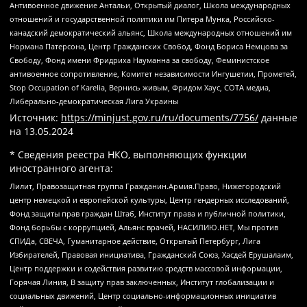
Антивоенное движение Антальи, Открытый диалог, Школа международных
отношений и государственной политики им Питера Мунка, Российско-
канадский демократический альянс, Школа международных отношений им
Нормана Патерсона, Центр Гражданских Свобод, Фонд Бориса Немцова за
Свободу, Фонд имени Фридриха Науманна за свободу, Феминистское
антивоенное сопротивление, Комитет независимости Ингушетии, Прометей,
Stop Occupation of Karelia, Вернись живым, Фридом Хаус, СОТА медиа,
Либерально-демократическая Лига Украины
Источник:
https://minjust.gov.ru/ru/documents/7756/
данные
на
13.05.2024
* Сведения реестра НКО, выполняющих функции
иностранного агента:
Лилит, Правозащитная группа Гражданин.Армия.Право, Нижегородский
центр немецкой и европейской культуры, Центр гендерных исследований,
Фонд защиты прав граждан Штаб, Институт права и публичной политики,
Фонд борьбы с коррупцией, Альянс врачей, НАСИЛИЮ.НЕТ, Мы против
СПИДа, СВЕЧА, Гуманитарное действие, Открытый Петербург, Лига
Избирателей, Правовая инициатива, Гражданский Союз, Хасдей Ерушалаим,
Центр поддержки и содействия развитию средств массовой информации,
Горячая Линия, В защиту прав заключенных, Институт глобализации и
социальных движений, Центр социально-информационных инициатив