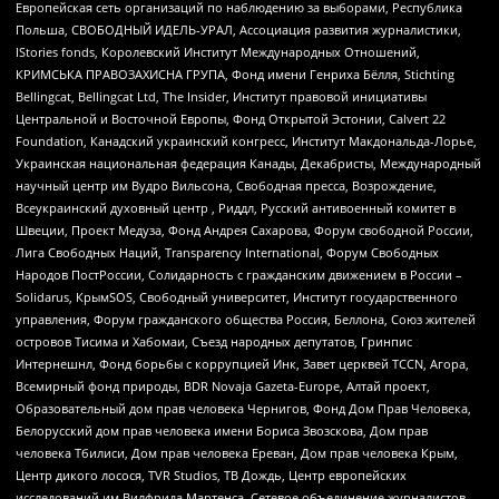
Европейская сеть организаций по наблюдению за выборами, Республика
Польша, СВОБОДНЫЙ ИДЕЛЬ-УРАЛ, Ассоциация развития журналистики,
IStories fonds, Королевский Институт Международных Отношений,
КРИМСЬКА ПРАВОЗАХИСНА ГРУПА, Фонд имени Генриха Бёлля, Stichting
Bellingcat, Bellingcat Ltd, The Insider, Институт правовой инициативы
Центральной и Восточной Европы, Фонд Открытой Эстонии, Calvert 22
Foundation, Канадский украинский конгресс, Институт Макдональда-Лорье,
Украинская национальная федерация Канады, Декабристы, Международный
научный центр им Вудро Вильсона, Свободная пресса, Возрождение,
Всеукраинский духовный центр , Риддл, Русский антивоенный комитет в
Швеции, Проект Медуза, Фонд Андрея Сахарова, Форум свободной России,
Лига Свободных Наций, Transparеncy International, Форум Свободных
Народов ПостРоссии, Солидарность с гражданским движением в России –
Solidarus, КрымSOS, Свободный университет, Институт государственного
управления, Форум гражданского общества Россия, Беллона, Союз жителей
островов Тисима и Хабомаи, Съезд народных депутатов, Гринпис
Интернешнл, Фонд борьбы с коррупцией Инк, Завет церквей TCCN, Агора,
Всемирный фонд природы, BDR Novaja Gazeta-Europe, Алтай проект,
Образовательный дом прав человека Чернигов, Фонд Дом Прав Человека,
Белорусский дом прав человека имени Бориса Звозскова, Дом прав
человека Тбилиси, Дом прав человека Ереван, Дом прав человека Крым,
Центр дикого лосося, TVR Studios, ТВ Дождь, Центр европейских
исследований им Вилфрида Мартенса, Сетевое объединение журналистов