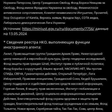
Нормана Патерсона, Центр Гражданских Свобод, Фонд Бориса Немцова за
Свободу, Фонд имени Фридриха Науманна за свободу, Феминистское
антивоенное сопротивление, Комитет независимости Ингушетии, Прометей,
Stop Occupation of Karelia, Вернись живым, Фридом Хаус, СОТА медиа,
Либерально-демократическая Лига Украины
Источник:
https://minjust.gov.ru/ru/documents/7756/
данные
на
13.05.2024
* Сведения реестра НКО, выполняющих функции
иностранного агента:
Лилит, Правозащитная группа Гражданин.Армия.Право, Нижегородский
центр немецкой и европейской культуры, Центр гендерных исследований,
Фонд защиты прав граждан Штаб, Институт права и публичной политики,
Фонд борьбы с коррупцией, Альянс врачей, НАСИЛИЮ.НЕТ, Мы против
СПИДа, СВЕЧА, Гуманитарное действие, Открытый Петербург, Лига
Избирателей, Правовая инициатива, Гражданский Союз, Хасдей Ерушалаим,
Центр поддержки и содействия развитию средств массовой информации,
Горячая Линия, В защиту прав заключенных, Институт глобализации и
социальных движений, Центр социально-информационных инициатив
Действие, Благотворительный фонд охраны здоровья и защиты прав
граждан, Благотворительный фонд помощи осужденным и их семьям, Фонд
Тольятти, Новое время, Серебряная тайга, Так-Так-Так, Сова, центр Анна,