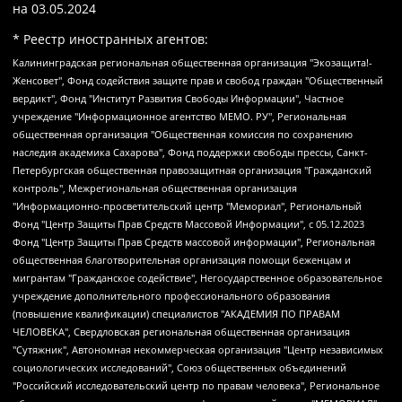
на
03.05.2024
* Реестр иностранных агентов:
Калининградская региональная общественная организация "Экозащита!-Женсовет", Фонд содействия защите прав и свобод граждан "Общественный вердикт", Фонд "Институт Развития Свободы Информации", Частное учреждение "Информационное агентство МЕМО. РУ", Региональная общественная организация "Общественная комиссия по сохранению наследия академика Сахарова", Фонд поддержки свободы прессы, Санкт-Петербургская общественная правозащитная организация "Гражданский контроль", Межрегиональная общественная организация "Информационно-просветительский центр "Мемориал", Региональный Фонд "Центр Защиты Прав Средств Массовой Информации", с 05.12.2023 Фонд "Центр Защиты Прав Средств массовой информации", Региональная общественная благотворительная организация помощи беженцам и мигрантам "Гражданское содействие", Негосударственное образовательное учреждение дополнительного профессионального образования (повышение квалификации) специалистов "АКАДЕМИЯ ПО ПРАВАМ ЧЕЛОВЕКА", Свердловская региональная общественная организация "Сутяжник", Автономная некоммерческая организация "Центр независимых социологических исследований", Союз общественных объединений "Российский исследовательский центр по правам человека", Региональное общественное учреждение научно-информационный центр "МЕМОРИАЛ", Некоммерческая организация "Фонд защиты гласности", Автономная некоммерческая организация "Институт прав человека", Городская общественная организация "Екатеринбургское общество "МЕМОРИАЛ", Городская общественная организация "Рязанское историко-просветительское и правозащитное общество "Мемориал" (Рязанский Мемориал), Челябинский региональный орган общественной самодеятельности – женское общественное объединение "Женщины Евразии", Челябинский региональный орган общественной самодеятельности "Уральская правозащитная группа", Фонд содействия защите здоровья и социальной справедливости имени Андрея Рылькова, Автономная Некоммерческая Организация "Аналитический Центр Юрия Левады", Автономная некоммерческая организация социальной поддержки населения "Проект Апрель", Региональная общественная организация помощи женщинам и детям, находящимся в кризисной ситуации "Информационно-методический центр "Анна", Фонд содействия развитию массовых коммуникаций и правовому просвещению "Так-так-Так", Фонд содействия устойчивому развитию "Серебряная тайга", Свердловский региональный общественный фонд социальных проектов "Новое время", "Idel.Реалии", Кавказ.Реалии, Крым.Реалии, Телеканал Настоящее Время, Татаро-башкирская служба Радио Свобода (Azatliq Radiosi), Радио Свободная Европа/Радио Свобода (PCE/PC), "Сибирь.Реалии", "Фактограф", Благотворительный фонд помощи осужденным и их семьям, Автономная некоммерческая организация "Институт глобализации и социальных движений", Фонд "В защиту прав заключенных", Частное учреждение "Центр поддержки и содействия развитию средств массовой информации", Пензенский региональный общественный благотворительный фонд "Гражданский союз", "Север.Реалии", Некоммерческая организация Фонд "Правовая инициатива", Общество с ограниченной ответственностью "Радио Свободная Европа/Радио Свобода", Чешское информационное агентство "MEDIUM-ORIENT", Красноярская региональная общественная организация "Мы против СПИДа", Камалягин Денис Николаевич, Маркелов Сергей Евгеньевич, Пономарев Лев Александрович, Савицкая Людмила Алексеевна, Автономная некоммерческая организация "Центр по работе с проблемой насилия "НАСИЛИЮ.НЕТ", Межрегиональный профессиональный союз работников здравоохранения "Альянс врачей", Юридическое лицо, зарегистрированное в Латвийской Республике, SIA "Medusa Project" (регистрационный номер 40103797863, дата регистрации 10.06.2014), Некоммерческая организация "Фонд по борьбе с коррупцией", Автономная некоммерческая организация "Институт права и публичной политики", Баданин Роман Сергеевич, Гликин Максим Александрович, Железнова Мария Михайловна, Лукьянова Юлия Сергеевна, Маетная Елизавета Витальевна, Маняхин Петр Борисович, Чуракова Ольга Владимировна, Ярош Юлия Петровна, Юридическое лицо "The Insider SIA", зарегистрированное в Риге, Латвийская Республика (дата регистрации 26.06.2015), являющееся администратором доменного имени интернет-издания "The Insider SIA", https://theins.ru, Постернак Алексей Евгеньевич, Рубин Михаил Аркадьевич, Анин Роман Александрович, Юридическое лицо Istories fonds, зарегистрированное в Латвийской Республике (регистрационный номер 50008295751, дата регистрации 24.02.2020), Великовский Дмитрий Александрович, Долинина Ирина Николаевна, Мароховская Алеся Алексеевна, Шлейнов Роман Юрьевич, Шмагун Олеся Валентиновна, Общество с ограниченной ответственностью "Альтаир 2021", Общество с ограниченной ответственностью "Вега 2021", Общество с ограниченной ответственностью "Главный редактор 2021", Общество с ограниченной ответственностью "Ромашки монолит", Важенков Артем Валерьевич, Ивановская областная общественная организация "Центр гендерных исследований", Гурман Юрий Альбертович, Медиапроект "ОВД-Инфо", Егоров Владимир Владимирович, Жилинский Владимир Александрович, Общество с ограниченной ответственностью "ЗП", Иванова София Юрьевна, Карезина Инна Павловна, Кильтау Екатерина Викторовна, Петров Алексей Викторович, Пискунов Сергей Евгеньевич, Смирнов Сергей Сергеевич, Тихонов Михаил Сергеевич, Общество с ограниченной ответственностью "ЖУРНАЛИСТ-ИНОСТРАННЫЙ АГЕНТ", Арапова Галина Юрьевна, Вольтская Татьяна Анатольевна, Американская компания "Mason G.E.S. Anonymous Foundation" (США), являющаяся владельцем интернет-издания https://mnews.world/, Компания "Stichting Bellingcat", зарегистрированная в Нидерландах (дата регистрации 11.07.2018), Захаров Андрей Вячеславович, Клепиковская Екатерина Дмитриевна, Общество с ограниченной ответственностью "МЕМО", Перл Роман Александрович, Симонов Евгений Алексеевич, Соловьева Елена Анатольевна, Сотников Даниил Владимирович, Сурначева Елизавета Дмитриевна, Автономная некоммерческая организация по защите прав человека и информированию населения "Якутия – Наше Мнение", Общество с ограниченной ответственностью "Москоу диджитал медиа", с 26.01.2023 Общество с ограниченной ответственностью "Чайка Белые сады", Ветошкина Валерия Валерьевна, Заговора Максим Александрович, Межрегиональное общественное движение "Российская ЛГБТ - сеть", Оленичев Максим Владимирович, Павлов Иван Юрьевич, Скворцова Елена Сергеевна, Общество с ограниченной ответственностью "Как бы инагент", Кочетков Игорь Викторович, Общество с ограниченной ответственностью "Честные выборы", Еланчик Олег Александрович, Общество с ограниченной ответственностью "Нобелевский призыв", Гималова Регина Эмилевна, Григорьев Андрей Валерьевич, Григорьева Алина Александровна, Ассоциация по содействию защите прав призывников, альтернативнослужащих и военнослужащих "Правозащитная группа "Гражданин.Армия.Право", Хисамова Регина Фаритовна, Автономная некоммерческая организация по реализации социально-правовых программ "Лилит", Дальневосточное общественное движение "Маяк", Санкт-Петербургская ЛГБТ-инициативная группа "Выход", Инициативная группа ЛГБТ+ "Реверс", Алексеев Андрей Викторович, Бекбулатова Таисия Львовна, Беляев Иван Михайлович, Владыкина Елена Сергеевна, Гельман Марат Александрович, Никульшина Вероника Юрьевна, Толоконникова Надежда Андреевна, Шендерович Виктор Анатольевич, Общество с ограниченной ответственностью "Данное сообщение", Общество с ограниченной ответственностью Издательский дом "Новая глава", Айнбиндер Александра Александровна, Московский комьюнити-центр для ЛГБТ+инициатив, Благотворительный фонд развития филантропии, Deutsche Welle (Германия, Kurt-Schumacher-Strasse 3, 53113 Bonn), Борзунова Мария Михайловна, Воробьев Виктор Викторович, Голубева Анна Львовна, Константинова Алла Михайловна, Малкова Ирина Владимировна, Мурадов Мурад Абдулгалимович, Осетинская Елизавета Николаевна, Понасенков Евгений Николаевич, Ганапольский Матвей Юрьевич, Киселев Евгений Алексеевич, Борухович Ирина Григорьевна, Дремин Иван Тимофеевич, Дубровский Дмитрий Викторович, Красноярская региональная общественная организация поддержки и развития альтернативных образовательных технологий и межкультурных коммуникаций "ИНТЕРРА", Маяковская Екатерина Алексеевна, Фейгин Марк Захарович, Филимонов Андрей Викторович, Дзугкоева Регина Николаевна, Доброхотов Роман Александрович, Дудь Юрий Александрович, Елкин Сергей Владимирович, Кругликов Кирилл Игоревич, Сабунаева Мария Леонидовна, Семенов Алексей Владимирович, Шаинян Карен Багратович, Шульман Екатерина Михайловна, Асафьев Артур Валерьевич, Вахштайн Виктор Семенович, Венедиктов Алексей Алексеевич, Лушникова Екатерина Евгеньевна, Волков Леонид Михайлович, Невзоров Александр Глебович, Пархоменко Сергей Борисович, Сироткин Ярослав Николаевич, Кара-Мурза Владимир Владимирович, Баранова Наталья Владимировна, Гозман Леонид Яковлевич, Кагарлицкий Борис Юльевич, Климарев Михаил Валерьевич, Милов Владимир Станиславович, Автономная некоммерческая организация Краснодарский центр современного искусства "Типография", Моргенштерн Алишер Тагирович, Соболь Любовь Эдуардовна, Общество с ограниченной ответственностью "ЛИЗА НОРМ", Каспаров Гарри Кимович, Ходорковский Михаил Борисович, Общество с ограниченной ответственностью "Апрельские тезисы", Данилович Ирина Брониславовна, Кашин Олег Владимирович, Петров Николай Владимирович, Пивоваров Алексей Владимирович, Соколов Михаил Владимирович, Цветкова Юлия Владимировна, Чичваркин Евгений Александрович, Комитет против пыток/Команда против пыток, Общество с ограниченной ответственностью "Первый научный", Общество с ограниченной ответственностью "Вертолет и ко", Белоцерковская Вероника Борисовна, Кац Максим Евгеньевич, Лазарева Татьяна Юрьевна, Шаведдинов Руслан Табризович, Яшин Илья Валерьевич, Общество с ограниченной ответственностью "Иноагент ААВ", Алешковский Дмитрий Петрович, Альбац Евгения Марковна, Быков Дмитрий Львович, Галямина Юлия Евгеньевна, Лойко Сергей Леонидович, Мартынов Кирилл Константинович, Медведев Сергей Александрович, Крашенинников Федор Геннадиевич, Гордеева Катерина Вл