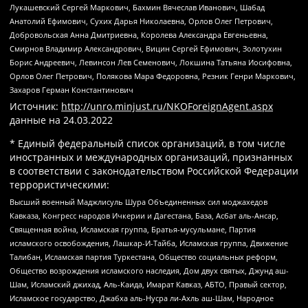
Лукашевский Сергей Маркович, Бахмин Вячеслав Иванович, Шабад
Анатолий Ефимович, Сухих Дарья Николаевна, Орлов Олег Петрович,
Добровольская Анна Дмитриевна, Королева Александра Евгеньевна,
Смирнов Владимир Александрович, Вицин Сергей Ефимович, Золотухин
Борис Андреевич, Левинсон Лев Семенович, Локшина Татьяна Иосифовна,
Орлов Олег Петрович, Полякова Мара Федоровна, Резник Генри Маркович,
Захаров Герман Константинович
Источник:
http://unro.minjust.ru/NKOForeignAgent.aspx
данные на
24.03.2022
* Единый федеральный список организаций, в том числе
иностранных и международных организаций, признанных
в соответствии с законодательством Российской Федерации
террористическими:
Высший военный Маджлисуль Шура Объединенных сил моджахедов
Кавказа, Конгресс народов Ичкерии и Дагестана, База, Асбат аль-Ансар,
Священная война, Исламская группа, Братья-мусульмане, Партия
исламского освобождения, Лашкар-И-Тайба, Исламская группа, Движение
Талибан, Исламская партия Туркестана, Общество социальных реформ,
Общество возрождения исламского наследия, Дом двух святых, Джунд аш-
Шам, Исламский джихад, Аль-Каида, Имарат Кавказ, АБТО, Правый сектор,
Исламское государство, Джабха аль-Нусра ли-Ахль аш-Шам, Народное