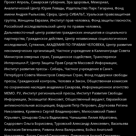
Проект Апрель, Самарская губерния, Эра здоровья, Мемориал,
Аналитический Центр Юрия Левады, Издательство Парк Гагарина, Фонд
имени Андрея Рылькова, Сфера, Центр СИБАЛЬТ, Уральская правозащитная
группа, Женщины Евразии, Институт прав человека, Фонд защиты гласности,
Российский исследовательский центр по правам человека,
Дальневосточный центр развития гражданских инициатив и социального
партнерства, Гражданское действие, Центр независимых социологических
исследований, Сутяжник, АКАДЕМИЯ ПО ПРАВАМ ЧЕЛОВЕКА, Центр развития
некоммерческих организаций, Частное учреждение в Калининграде Совета
Министров северных стран, Гражданское содействие, Трансперенси
Интернешнл-Р, Центр Защиты Прав Средств Массовой Информации,
Институт развития прессы - Сибирь, Частное учреждение в Санкт-
Петербурге Совета Министров Северных Стран, Фонд поддержки свободы
прессы, Гражданский контроль, Человек и Закон, Общественная комиссия
по сохранению наследия академика Сахарова, Информационное агентство
МЕМО. РУ, Институт региональной прессы, Институт Развития Свободы
Информации, Экозащита!-Женсовет, Общественный вердикт, Евразийская
антимонопольная ассоциация, Бедушев Петр Петрович, Дзугкоева Регина
Николаевна, Кривенко Сергей Владимирович, Милославский Павел
Юрьевич, Шнырова Ольга Вадимовна, Чанышева Лилия Айратовна,
Сидорович Ольга Борисовна, Туровский Александр Алексеевич, Васильева
Анастасия Евгеньевна, Ривина Анна Валерьевна, Бойко Анатолий
Николаевич, Дугин Сергей Георгиевич, Пивоваров Андрей Сергеевич,