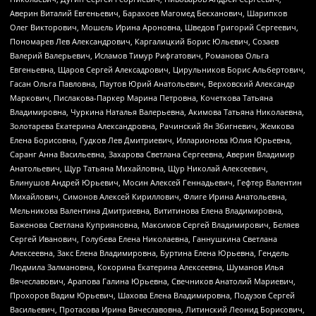
Аверин Виталий Евгеньевич, Барахоев Магомед Бекханович, Шарипков
Олег Викторович, Мошель Ирина Ароновна, Шведов Григорий Сергеевич,
Пономарев Лев Александрович, Каргалицкий Борис Юльевич, Созаев
Валерий Валерьевич, Исламов Тимур Рифгатович, Романова Ольга
Евгеньевна, Щаров Сергей Алексадрович, Цирульников Борис Альбертович,
Гасан Ольга Павловна, Паутов Юрий Анатольевич, Верховский Александр
Маркович, Пислакова-Паркер Марина Петровна, Кочеткова Татьяна
Владимировна, Чуркина Наталья Валерьевна, Акимова Татьяна Николаевна,
Золотарева Екатерина Александровна, Рачинский Ян Збигневич, Жемкова
Елена Борисовна, Гудков Лев Дмитриевич, Илларионова Юлия Юрьевна,
Саранг Анна Васильевна, Захарова Светлана Сергеевна, Аверин Владимир
Анатольевич, Щур Татьяна Михайловна, Щур Николай Алексеевич,
Блинушов Андрей Юрьевич, Мосин Алексей Геннадьевич, Гефтер Валентин
Михайлович, Симонов Алексей Кириллович, Флиге Ирина Анатольевна,
Мельникова Валентина Дмитриевна, Вититинова Елена Владимировна,
Баженова Светлана Куприяновна, Максимов Сергей Владимирович, Беляев
Сергей Иванович, Голубева Елена Николаевна, Ганнушкина Светлана
Алексеевна, Закс Елена Владимировна, Буртина Елена Юрьевна, Гендель
Людмила Залмановна, Кокорина Екатерина Алексеевна, Шуманов Илья
Вячеславович, Арапова Галина Юрьевна, Свечников Анатолий Мариевич,
Прохоров Вадим Юрьевич, Шахова Елена Владимировна, Подузов Сергей
Васильевич, Протасова Ирина Вячеславовна, Литинский Леонид Борисович,