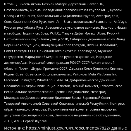
Штольц, В честь иконы Божией Матери Державная, Сектор 16,
Независимость, Фирма, Молодежная правозащитная группа МПГ, Курсом
Правды и Единения, Каракольская инициативная группа, Автоград Крю,
Союз Славянских Сил Руси, Алля-Аят, Благотворительный пансионат Ак Умут,
Русская республика Русь, Арестантское уголовное единство, Башкорт, Нация
и свобода, Нация и свобода, W.H.С., Фалунь Дафа, Иртыш Ultras, Русский
Патриотический клуб-Новокузнецк/РПК, Сибирский державный союз, Фонд
борьбы с коррупцией, Фонд защиты прав граждан, Штабы Навального,
Совет граждан СССР Прикубанского округа г. Краснодара, Мужское
государство, Народное объединение русского движения, Народное
движение Адат, Народный совет граждан РСФСР СССР Архангельской
области, Проект Штурм, Граждане СССР, Держава Союз Советских Светлых
Родов, Совет Советских Социалистических Районов, Meta Platforms Inc,
Facebook, Instagram, WhatsApp, СИЧ-С14, Добровольческое Движение
Организации украинских националистов, Черный Комитет, Татарстанское
Региональное Всетатарское общественное движение, Невоград,
Молодежное Демократическое Движение Весна, Верховный Совет
Татарской Автономной Советской Социалистической Республики, Конгресс
ойрат-калмыцкого народа, Исполнительный комитет совета народных
депутатов Красноярского края, Этническое национальное объединение,
ЛГБТ, Я.МЫ Сергей Фургал
Источник:
https://minjust.gov.ru/ru/documents/7822/
данные