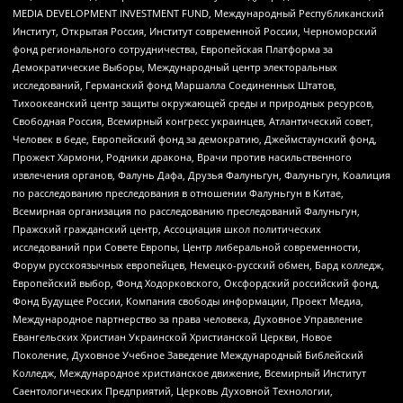
MEDIA DEVELOPMENT INVESTMENT FUND, Международный Республиканский
Институт, Открытая Россия, Институт современной России, Черноморский
фонд регионального сотрудничества, Европейская Платформа за
Демократические Выборы, Международный центр электоральных
исследований, Германский фонд Маршалла Соединенных Штатов,
Тихоокеанский центр защиты окружающей среды и природных ресурсов,
Свободная Россия, Всемирный конгресс украинцев, Атлантический совет,
Человек в беде, Европейский фонд за демократию, Джеймстаунский фонд,
Прожект Хармони, Родники дракона, Врачи против насильственного
извлечения органов, Фалунь Дафа, Друзья Фалуньгун, Фалуньгун, Коалиция
по расследованию преследования в отношении Фалуньгун в Китае,
Всемирная организация по расследованию преследований Фалуньгун,
Пражский гражданский центр, Ассоциация школ политических
исследований при Совете Европы, Центр либеральной современности,
Форум русскоязычных европейцев, Немецко-русский обмен, Бард колледж,
Европейский выбор, Фонд Ходорковского, Оксфордский российский фонд,
Фонд Будущее России, Компания свободы информации, Проект Медиа,
Международное партнерство за права человека, Духовное Управление
Евангельских Христиан Украинской Христианской Церкви, Новое
Поколение, Духовное Учебное Заведение Международный Библейский
Колледж, Международное христианское движение, Всемирный Институт
Саентологических Предприятий, Церковь Духовной Технологии,