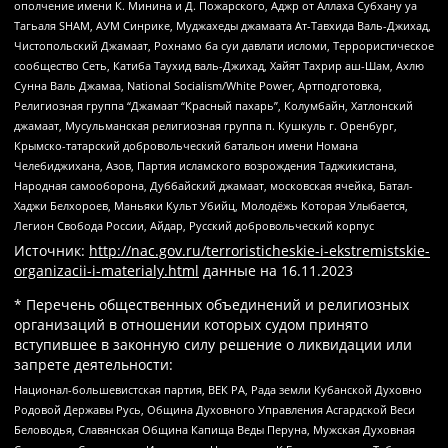
ополчение имени К. Минина и Д. Пожарского, Аджр от Аллаха Субхану уа
Тагьаля SHAM, АУМ Синрике, Муджахеды джамаата Ат-Тавхида Валь-Джихад,
Чистопольский Джамаат, Рохнамо ба суи давлати исломи, Террористическое
сообщество Сеть, Катиба Таухид валь-Джихад, Хайят Тахрир аш-Шам, Ахлю
Сунна Валь Джамаа, National Socialism/White Power, Артподготовка,
Религиозная группа “Джамаат “Красный пахарь”, Колумбайн, Хатлонский
джамаат, Мусульманская религиозная группа п. Кушкуль г. Оренбург,
Крымско-татарский добровольческий батальон имени Номана
Челебиджихана, Азов, Партия исламского возрождения Таджикистана,
Народная самооборона, Дуббайский джамаат, московская ячейка, Батал-
Хаджи Белхороев, Маньяки Культ Убийц, Молодёжь Которая Улыбается,
Легион Свобода России, Айдар, Русский добровольческий корпус
Источник:
http://nac.gov.ru/terroristicheskie-i-ekstremistskie-
organizacii-i-materialy.html
данные на
16.11.2023
* Перечень общественных объединений и религиозных
организаций в отношении которых судом принято
вступившее в законную силу решение о ликвидации или
запрете деятельности:
Национал-большевистская партия, ВЕК РА, Рада земли Кубанской Духовно
Родовой Державы Русь, Община Духовного Управления Асгардской Веси
Беловодья, Славянская Община Капища Веды Перуна, Мужская Духовная