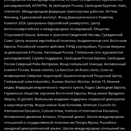
расследователей, АЛЛАТРА, За свободную Россию, Свободная Бурятия, Uralic,
UnKremlin, Международная федерация транспортных рабочих, ИстЧам
Финланд, Гудзоновский институт, Фонд Демократического Развития,
Комитет-2024, Центрально-Европейский университет, Центр
восточноевропейских и международных исследований, Общество
Сторожевой башни, Библии и трактатов Свидетелей Иеговы, Гражданский
Совет, Центр анализа европейской политики, Академическая сеть Восточная
Европа, Российский комитет действия, РЭНД корпорейшн, Русская Америка
за демократию в России, Настоящая Россия, Глобальная сеть журналистов-
расследователей, Служба поддержки, Свободная Россия Берлин, Свободная
Россия Северный Рейн-Вестфалия, Фонд глобальной помощи, Антивоенный
комитет России, Russie-Libertes, La Asocicion de Rusos Libres, Союз за
возвращение Северных территорий, Крымскотатарский Ресурсный Центр,
Глобальный союз IndustriALL, Russian Election Monitor, Article 19, Мнение
медиа, Федерация анархического черного креста, Радио Свободная Европа,
Германское общество изучения Восточной Европы, Фонд имени Фридриха
Эберта, XZ gGmbH, Мобильная академия поддержки гендерной демократии
и миротворчества, Форум имени Льва Копелева, American Councils for
International Education, Cultural Vistas, Institute of International Education,
Антивоенное движение Антальи, Открытый диалог, Школа международных
отношений и государственной политики им Питера Мунка, Российско-
канадский демократический альянс, Школа международных отношений им