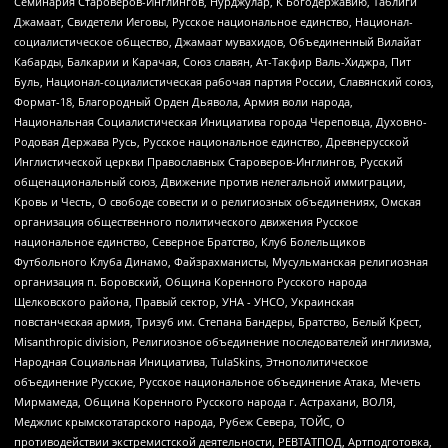
Семинария Староверов-Инглингов, Нурджулар, К Богодержавию, Таблиги
Джамаат, Свидетели Иеговы, Русское национальное единство, Национал-
социалистическое общество, Джамаат мувахидов, Объединенный Вилайат
Кабарды, Балкарии и Карачая, Союз славян, Ат-Такфир Валь-Хиджра, Пит
Буль, Национал-социалистическая рабочая партия России, Славянский союз,
Формат-18, Благородный Орден Дьявола, Армия воли народа,
Национальная Социалистическая Инициатива города Череповца, Духовно-
Родовая Держава Русь, Русское национальное единство, Древнерусской
Инглистической церкви Православных Староверов-Инглингов, Русский
общенациональный союз, Движение против нелегальной иммиграции,
Кровь и Честь, О свободе совести и о религиозных объединениях, Омская
организация общественного политического движения Русское
национальное единство, Северное Братство, Клуб Болельщиков
Футбольного Клуба Динамо, Файзрахманисты, Мусульманская религиозная
организация п. Боровский, Община Коренного Русского народа
Щелковского района, Правый сектор, УНА - УНСО, Украинская
повстанческая армия, Тризуб им. Степана Бандеры, Братство, Белый Крест,
Misanthropic division, Религиозное объединение последователей инглиизма,
Народная Социальная Инициатива, TulaSkins, Этнополитическое
объединение Русские, Русское национальное объединение Атака, Мечеть
Мирмамеда, Община Коренного Русского народа г. Астрахани, ВОЛЯ,
Меджлис крымскотатарского народа, Рубеж Севера, ТОЙС, О
противодействии экстремистской деятельности, РЕВТАТПОД, Артподготовка,