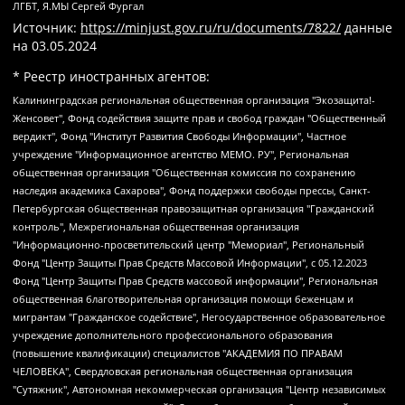
ЛГБТ, Я.МЫ Сергей Фургал
Источник:
https://minjust.gov.ru/ru/documents/7822/
данные
на
03.05.2024
* Реестр иностранных агентов:
Калининградская региональная общественная организация "Экозащита!-Женсовет", Фонд содействия защите прав и свобод граждан "Общественный вердикт", Фонд "Институт Развития Свободы Информации", Частное учреждение "Информационное агентство МЕМО. РУ", Региональная общественная организация "Общественная комиссия по сохранению наследия академика Сахарова", Фонд поддержки свободы прессы, Санкт-Петербургская общественная правозащитная организация "Гражданский контроль", Межрегиональная общественная организация "Информационно-просветительский центр "Мемориал", Региональный Фонд "Центр Защиты Прав Средств Массовой Информации", с 05.12.2023 Фонд "Центр Защиты Прав Средств массовой информации", Региональная общественная благотворительная организация помощи беженцам и мигрантам "Гражданское содействие", Негосударственное образовательное учреждение дополнительного профессионального образования (повышение квалификации) специалистов "АКАДЕМИЯ ПО ПРАВАМ ЧЕЛОВЕКА", Свердловская региональная общественная организация "Сутяжник", Автономная некоммерческая организация "Центр независимых социологических исследований", Союз общественных объединений "Российский исследовательский центр по правам человека", Региональное общественное учреждение научно-информационный центр "МЕМОРИАЛ", Некоммерческая организация "Фонд защиты гласности", Автономная некоммерческая организация "Институт прав человека", Городская общественная организация "Екатеринбургское общество "МЕМОРИАЛ", Городская общественная организация "Рязанское историко-просветительское и правозащитное общество "Мемориал" (Рязанский Мемориал), Челябинский региональный орган общественной самодеятельности – женское общественное объединение "Женщины Евразии", Челябинский региональный орган общественной самодеятельности "Уральская правозащитная группа", Фонд содействия защите здоровья и социальной справедливости имени Андрея Рылькова, Автономная Некоммерческая Организация "Аналитический Центр Юрия Левады", Автономная некоммерческая организация социальной поддержки населения "Проект Апрель", Региональная общественная организация помощи женщинам и детям, находящимся в кризисной ситуации "Информационно-методический центр "Анна", Фонд содействия развитию массовых коммуникаций и правовому просвещению "Так-так-Так", Фонд содействия устойчивому развитию "Серебряная тайга", Свердловский региональный общественный фонд социальных проектов "Новое время", "Idel.Реалии", Кавказ.Реалии, Крым.Реалии, Телеканал Настоящее Время, Татаро-башкирская служба Радио Свобода (Azatliq Radiosi), Радио Свободная Европа/Радио Свобода (PCE/PC), "Сибирь.Реалии", "Фактограф", Благотворительный фонд помощи осужденным и их семьям, Автономная некоммерческая организация "Институт глобализации и социальных движений", Фонд "В защиту прав заключенных", Частное учреждение "Центр поддержки и содействия развитию средств массовой информации", Пензенский региональный общественный благотворительный фонд "Гражданский союз", "Север.Реалии", Некоммерческая организация Фонд "Правовая инициатива", Общество с ограниченной ответственностью "Радио Свободная Европа/Радио Свобода", Чешское информационное агентство "MEDIUM-ORIENT", Красноярская региональная общественная организация "Мы против СПИДа", Камалягин Денис Николаевич, Маркелов Сергей Евгеньевич, Пономарев Лев Александрович, Савицкая Людмила Алексеевна, Автономная некоммерческая организация "Центр по работе с проблемой насилия "НАСИЛИЮ.НЕТ", Межрегиональный профессиональный союз работников здравоохранения "Альянс врачей", Юридическое лицо, зарегистрированное в Латвийской Республике, SIA "Medusa Project" (регистрационный номер 40103797863, дата регистрации 10.06.2014), Некоммерческая организация "Фонд по борьбе с коррупцией", Автономная некоммерческая организация "Институт права и публичной политики", Баданин Роман Сергеевич, Гликин Максим Александрович, Железнова Мария Михайловна, Лукьянова Юлия Сергеевна, Маетная Елизавета Витальевна, Маняхин Петр Борисович, Чуракова Ольга Владимировна, Ярош Юлия Петровна, Юридическое лицо "The Insider SIA", зарегистрированное в Риге, Латвийская Республика (дата регистрации 26.06.2015), являющееся администратором доменного имени интернет-издания "The Insider SIA", https://theins.ru, Постернак Алексей Евгеньевич, Рубин Михаил Аркадьевич, Анин Роман Александрович, Юридическое лицо Istories fonds, зарегистрированное в Латвийской Республике (регистрационный номер 50008295751, дата регистрации 24.02.2020), Великовский Дмитрий Александрович, Долинина Ирина Николаевна, Мароховская Алеся Алексеевна, Шлейнов Роман Юрьевич, Шмагун Олеся Валентиновна, Общество с ограниченной ответственностью "Альтаир 2021", Общество с ограниченной ответственностью "Вега 2021", Общество с ограниченной ответственностью "Главный редактор 2021", Общество с ограниченной ответственностью "Ромашки монолит", Важенков Артем Валерьевич, Ивановская областная общественная организация "Центр гендерных исследований", Гурман Юрий Альбертович, Медиапроект "ОВД-Инфо", Егоров Владимир Владимирович, Жилинский Владимир Александрович, Общество с ограниченной ответственностью "ЗП", Иванова София Юрьевна, Карезина Инна Павловна, Кильтау Екатерина Викторовна, Петров Алексей Викторович, Пискунов Сергей Евгеньевич, Смирнов Сергей Сергеевич, Тихонов Михаил Сергеевич, Общество с ограниченной ответственностью "ЖУРНАЛИСТ-ИНОСТРАННЫЙ АГЕНТ", Арапова Галина Юрьевна, Вольтская Татьяна Анатольевна, Американская компания "Mason G.E.S. Anonymous Foundation" (США), являющаяся владельцем интернет-издания https://mnews.world/, Компания "Stichting Bellingcat", зарегистрированная в Нидерландах (дата регистрации 11.07.2018), Захаров Андрей Вячеславович, Клепиковская Екатерина Дмитриевна, Общество с ограниченной ответственностью "МЕМО", Перл Роман Александрович, Симонов Евгений Алексеевич, Соловьева Елена Анатольевна, Сотников Даниил Владимирович, Сурначева Елизавета Дмитриевна, Автономная некоммерческая организация по защите прав человека и информированию населения "Якутия – Наше Мнение", Общество с ограниченной ответственностью "Москоу диджитал медиа", с 26.01.2023 Общество с ограниченной ответственностью "Чайка Белые сады", Ветошкина Валерия Валерьевна, Заговора Максим Александрович, Межрегиональное общественное движение "Российская ЛГБТ - сеть", Оленичев Максим Владимирович, Павлов Иван Юрьевич, Скворцова Елена Сергеевна, Общество с ограниченной ответственностью "Как бы инагент", Кочетков Игорь Викторович, Общество с ограниченной ответственностью "Честные выборы", Еланчик Олег Александрович, Общество с ограниченной ответственностью "Нобелевский призыв", Гималова Регина Эмилевна, Григорьев Андрей Валерьевич, Григорьева Алина Александровна, Ассоциация по содействию защите прав призывников, альтернативнослужащих и военнослужащих "Правозащитная группа "Гражданин.Армия.Право", Хисамова Регина Фаритовна, Автономная некоммерческая организация по реализации социально-правовых программ "Лилит", Дальневосточное общественное движение "Маяк", Санкт-Петербургская ЛГБТ-инициативная группа "Выход", Инициативная группа ЛГБТ+ "Реверс", Алексеев Андрей Викторович, Бекбулатова Таисия Львовна, Беляев Иван Михайлович, Владыкина Елена Сергеевна, Гельман Марат Александрович, Никульшина Вероника Юрьевна, Толоконникова Надежда Андреевна, Шендерович Виктор Анатольевич, Общество с ограниченной ответственностью "Данное сообщение", Общество с ограниченной ответственностью Издательский дом "Новая глава", Айнбиндер Александра Александровна, Московский комьюнити-центр для ЛГБТ+инициатив, Благотворительный фонд развития филантропии, Deutsche Welle (Германия, Kurt-Schumacher-Strasse 3, 53113 Bonn), Борзунова Мария Михайловна, Воробьев Виктор Викторович, Голубева Анна Львовна, Константинова Алла Михайловна, Малкова Ирина Владимировна, Мурадов Мурад Абдулгалимович, Осетинская Елизавета Николаевна, Понасенков Евгений Николаевич, Ганапольский Матвей Юрьевич, Киселев Евгений Алексеевич, Борухович Ирина Григорьевна, Дремин Иван Тимофеевич, Дубровский Дмитрий Викторович, Красноярская региональная общественная организация поддержки и развития альтернативных образовательных технологий и межкультурных коммуникаций "ИНТЕРРА", Маяковская Екатерина Алексеевна, Фейгин Марк Захарович, Филимонов Андрей Викторович, Дзугкоева Регина Николаевна, Доброхотов Роман Александрович, Дудь Юрий Александрович, Елкин Сергей Владимирович, Кругликов Кирилл Игоревич, Сабунаева Мария Леонидовна, Семенов Алексей Владимирович, Шаинян Карен Багратович, Шульман Екатерина Михайловна, Асафьев Артур Валерьевич, Вахштайн Виктор Семенович, Венедиктов Алексей Алексеевич, Лушникова Екатерина Евгеньевна, Волков Леонид Михайлович, Невзоров Александр Глебович, Пархоменко Сергей Борисович, Сироткин Ярослав Николаевич, Кара-Мурза Владимир Владимирович, Баранова Наталья Владимировна, Гозман Леонид Яковлевич, Кагарлицкий Борис Юльевич, Климарев Михаил Валерьевич, Милов Владимир Станиславович, Автономная некоммерческая организация Краснодарский центр современного искусства "Типография", Моргенштерн Алишер Тагирович, Соболь Любовь Эдуардовна, Общество с ограниченной ответственностью "ЛИЗА НОРМ", Каспаров Гарри Кимович, Ходорковский Михаил Борисович, Общество с ограниченной ответственностью "Апрельские тезисы", Данилович Ирина Брониславовна, Кашин Олег Владимирович, Петров Николай Владимирович, Пивоваров Алексей Владимирович, Соколов Михаил Владимирович, Цветкова Юлия Владимировна, Чичваркин Евгений Александрович, Комитет против пыток/Команда против пыток, Общество с ограниченной ответственностью "Первый научный", Общество с ограниченной ответственностью "Вертолет и ко", Белоцерковская Вероника Борисовна, Кац Максим Евгеньевич, Лазарева Татьяна Юрьевна, Шаведдинов Руслан Табризович, Яшин Илья Валерьевич, Общество с ограниченной ответственностью "Иноагент ААВ", Алешковский Дмитрий Петрович, Альбац Евгения Марковна, Быков Дмитрий Львович, Галямина Юлия Евгеньевна, Лойко Сергей Леонидович, Мартынов Кирилл Константинович, Медведев Сергей Александрович, Крашенинников Федор Геннадиевич, Гордеева Катерина Вл