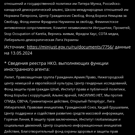
отношений и государственной политики им Питера Мунка, Российско-
канадский демократический альянс, Школа международных отношений им
Нормана Патерсона, Центр Гражданских Свобод, Фонд Бориса Немцова за
Свободу, Фонд имени Фридриха Науманна за свободу, Феминистское
антивоенное сопротивление, Комитет независимости Ингушетии, Прометей,
Stop Occupation of Karelia, Вернись живым, Фридом Хаус, СОТА медиа,
Либерально-демократическая Лига Украины
Источник:
https://minjust.gov.ru/ru/documents/7756/
данные
на
13.05.2024
* Сведения реестра НКО, выполняющих функции
иностранного агента:
Лилит, Правозащитная группа Гражданин.Армия.Право, Нижегородский
центр немецкой и европейской культуры, Центр гендерных исследований,
Фонд защиты прав граждан Штаб, Институт права и публичной политики,
Фонд борьбы с коррупцией, Альянс врачей, НАСИЛИЮ.НЕТ, Мы против
СПИДа, СВЕЧА, Гуманитарное действие, Открытый Петербург, Лига
Избирателей, Правовая инициатива, Гражданский Союз, Хасдей Ерушалаим,
Центр поддержки и содействия развитию средств массовой информации,
Горячая Линия, В защиту прав заключенных, Институт глобализации и
социальных движений, Центр социально-информационных инициатив
Действие, Благотворительный фонд охраны здоровья и защиты прав