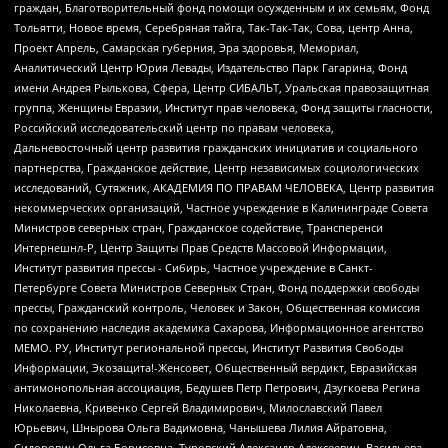
граждан, Благотворительный фонд помощи осужденным и их семьям, Фонд
Тольятти, Новое время, Серебряная тайга, Так-Так-Так, Сова, центр Анна,
Проект Апрель, Самарская губерния, Эра здоровья, Мемориал,
Аналитический Центр Юрия Левады, Издательство Парк Гагарина, Фонд
имени Андрея Рылькова, Сфера, Центр СИБАЛЬТ, Уральская правозащитная
группа, Женщины Евразии, Институт прав человека, Фонд защиты гласности,
Российский исследовательский центр по правам человека,
Дальневосточный центр развития гражданских инициатив и социального
партнерства, Гражданское действие, Центр независимых социологических
исследований, Сутяжник, АКАДЕМИЯ ПО ПРАВАМ ЧЕЛОВЕКА, Центр развития
некоммерческих организаций, Частное учреждение в Калининграде Совета
Министров северных стран, Гражданское содействие, Трансперенси
Интернешнл-Р, Центр Защиты Прав Средств Массовой Информации,
Институт развития прессы - Сибирь, Частное учреждение в Санкт-
Петербурге Совета Министров Северных Стран, Фонд поддержки свободы
прессы, Гражданский контроль, Человек и Закон, Общественная комиссия
по сохранению наследия академика Сахарова, Информационное агентство
МЕМО. РУ, Институт региональной прессы, Институт Развития Свободы
Информации, Экозащита!-Женсовет, Общественный вердикт, Евразийская
антимонопольная ассоциация, Бедушев Петр Петрович, Дзугкоева Регина
Николаевна, Кривенко Сергей Владимирович, Милославский Павел
Юрьевич, Шнырова Ольга Вадимовна, Чанышева Лилия Айратовна,
Сидорович Ольга Борисовна, Туровский Александр Алексеевич, Васильева