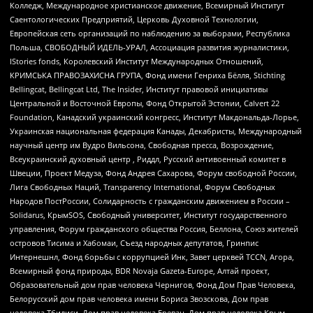
Колледж, Международное христианское движение, Всемирный Институт
Саентологических Предприятий, Церковь Духовной Технологии,
Европейская сеть организаций по наблюдению за выборами, Республика
Польша, СВОБОДНЫЙ ИДЕЛЬ-УРАЛ, Ассоциация развития журналистики,
IStories fonds, Королевский Институт Международных Отношений,
КРИМСЬКА ПРАВОЗАХИСНА ГРУПА, Фонд имени Генриха Бёлля, Stichting
Bellingcat, Bellingcat Ltd, The Insider, Институт правовой инициативы
Центральной и Восточной Европы, Фонд Открытой Эстонии, Calvert 22
Foundation, Канадский украинский конгресс, Институт Макдональда-Лорье,
Украинская национальная федерация Канады, Декабристы, Международный
научный центр им Вудро Вильсона, Свободная пресса, Возрождение,
Всеукраинский духовный центр , Риддл, Русский антивоенный комитет в
Швеции, Проект Медуза, Фонд Андрея Сахарова, Форум свободной России,
Лига Свободных Наций, Transparеncy International, Форум Свободных
Народов ПостРоссии, Солидарность с гражданским движением в России –
Solidarus, КрымSOS, Свободный университет, Институт государственного
управления, Форум гражданского общества Россия, Беллона, Союз жителей
островов Тисима и Хабомаи, Съезд народных депутатов, Гринпис
Интернешнл, Фонд борьбы с коррупцией Инк, Завет церквей TCCN, Агора,
Всемирный фонд природы, BDR Novaja Gazeta-Europe, Алтай проект,
Образовательный дом прав человека Чернигов, Фонд Дом Прав Человека,
Белорусский дом прав человека имени Бориса Звозскова, Дом прав
человека Тбилиси, Дом прав человека Ереван, Дом прав человека Крым,