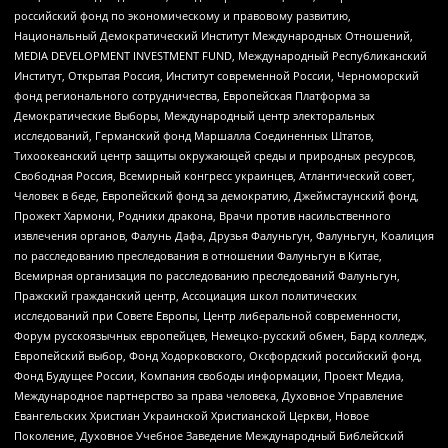
российский фонд по экономическому и правовому развитию,
Национальный Демократический Институт Международных Отношений,
MEDIA DEVELOPMENT INVESTMENT FUND, Международный Республиканский
Институт, Открытая Россия, Институт современной России, Черноморский
фонд регионального сотрудничества, Европейская Платформа за
Демократические Выборы, Международный центр электоральных
исследований, Германский фонд Маршалла Соединенных Штатов,
Тихоокеанский центр защиты окружающей среды и природных ресурсов,
Свободная Россия, Всемирный конгресс украинцев, Атлантический совет,
Человек в беде, Европейский фонд за демократию, Джеймстаунский фонд,
Прожект Хармони, Родники дракона, Врачи против насильственного
извлечения органов, Фалунь Дафа, Друзья Фалуньгун, Фалуньгун, Коалиция
по расследованию преследования в отношении Фалуньгун в Китае,
Всемирная организация по расследованию преследований Фалуньгун,
Пражский гражданский центр, Ассоциация школ политических
исследований при Совете Европы, Центр либеральной современности,
Форум русскоязычных европейцев, Немецко-русский обмен, Бард колледж,
Европейский выбор, Фонд Ходорковского, Оксфордский российский фонд,
Фонд Будущее России, Компания свободы информации, Проект Медиа,
Международное партнерство за права человека, Духовное Управление
Евангельских Христиан Украинской Христианской Церкви, Новое
Поколение, Духовное Учебное Заведение Международный Библейский