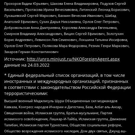
Прохоров Вадим Юрьевич, Шахова Елена Владимировна, Подузов Сергей
Васильевич, Протасова Ирина Вячеславовна, Литинский Леонид Борисович,
Лукашевский Сергей Маркович, Бахмин Вячеслав Иванович, Шабад
Анатолий Ефимович, Сухих Дарья Николаевна, Орлов Олег Петрович,
Добровольская Анна Дмитриевна, Королева Александра Евгеньевна,
Смирнов Владимир Александрович, Вицин Сергей Ефимович, Золотухин
Борис Андреевич, Левинсон Лев Семенович, Локшина Татьяна Иосифовна,
Орлов Олег Петрович, Полякова Мара Федоровна, Резник Генри Маркович,
Захаров Герман Константинович
Источник:
http://unro.minjust.ru/NKOForeignAgent.aspx
данные на
24.03.2022
* Единый федеральный список организаций, в том числе
иностранных и международных организаций, признанных
в соответствии с законодательством Российской Федерации
террористическими:
Высший военный Маджлисуль Шура Объединенных сил моджахедов
Кавказа, Конгресс народов Ичкерии и Дагестана, База, Асбат аль-Ансар,
Священная война, Исламская группа, Братья-мусульмане, Партия
исламского освобождения, Лашкар-И-Тайба, Исламская группа, Движение
Талибан, Исламская партия Туркестана, Общество социальных реформ,
Общество возрождения исламского наследия, Дом двух святых, Джунд аш-