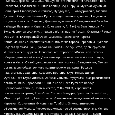
Родовой Державы Русь, Община Духовного Управления Асгардской Веси
Беловодья, Славянская Община Капища Веды Перуна, Мужская Духовная
Семинария Староверов-Инглингов, Нурджулар, К Богодержавию, Таблиги
Джамаат, Свидетели Иеговы, Русское национальное единство, Национал-
социалистическое общество, Джамаат мувахидов, Объединенный Вилайат
Кабарды, Балкарии и Карачая, Союз славян, Ат-Такфир Валь-Хиджра, Пит
Буль, Национал-социалистическая рабочая партия России, Славянский союз,
Формат-18, Благородный Орден Дьявола, Армия воли народа,
Национальная Социалистическая Инициатива города Череповца, Духовно-
Родовая Держава Русь, Русское национальное единство, Древнерусской
Инглистической церкви Православных Староверов-Инглингов, Русский
общенациональный союз, Движение против нелегальной иммиграции,
Кровь и Честь, О свободе совести и о религиозных объединениях, Омская
организация общественного политического движения Русское
национальное единство, Северное Братство, Клуб Болельщиков
Футбольного Клуба Динамо, Файзрахманисты, Мусульманская религиозная
организация п. Боровский, Община Коренного Русского народа
Щелковского района, Правый сектор, УНА - УНСО, Украинская
повстанческая армия, Тризуб им. Степана Бандеры, Братство, Белый Крест,
Misanthropic division, Религиозное объединение последователей инглиизма,
Народная Социальная Инициатива, TulaSkins, Этнополитическое
объединение Русские, Русское национальное объединение Атака, Мечеть
Мирмамеда, Община Коренного Русского народа г. Астрахани, ВОЛЯ,