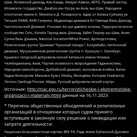
Шам, Исламский джихад, Аль-Каида, Имарат Кавказ, АБТО, Правый сектор,
Исламское государство, Джабха аль-Нусра ли-Ахль аш-Шам, Народное
ополчение имени К. Минина и Д. Пожарского, Аджр от Аллаха Субхану уа
Тагьаля SHAM, АУМ Синрике, Муджахеды джамаата Ат-Тавхида Валь-Джихад,
Чистопольский Джамаат, Рохнамо ба суи давлати исломи, Террористическое
сообщество Сеть, Катиба Таухид валь-Джихад, Хайят Тахрир аш-Шам, Ахлю
Сунна Валь Джамаа, National Socialism/White Power, Артподготовка,
Религиозная группа “Джамаат “Красный пахарь”, Колумбайн, Хатлонский
джамаат, Мусульманская религиозная группа п. Кушкуль г. Оренбург,
Крымско-татарский добровольческий батальон имени Номана
Челебиджихана, Азов, Партия исламского возрождения Таджикистана,
Народная самооборона, Дуббайский джамаат, московская ячейка, Батал-
Хаджи Белхороев, Маньяки Культ Убийц, Молодёжь Которая Улыбается,
Легион Свобода России, Айдар, Русский добровольческий корпус
Источник:
http://nac.gov.ru/terroristicheskie-i-ekstremistskie-
organizacii-i-materialy.html
данные на
16.11.2023
* Перечень общественных объединений и религиозных
организаций в отношении которых судом принято
вступившее в законную силу решение о ликвидации или
запрете деятельности:
Национал-большевистская партия, ВЕК РА, Рада земли Кубанской Духовно