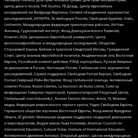
Центр дикого лосося, TVR Studios, ТВ Дождь, Центр европейских
исследований им Вилфрида Мартенса, Сетевое объединение журналистов
расследователей, АЛЛАТРА, За свободную Россию, Свободная Бурятия, Uralic,
UnKremlin, Международная федерация транспортных рабочих, ИстЧам
Финланд, Гудзоновский институт, Фонд Демократического Развития,
Комитет-2024, Центрально-Европейский университет, Центр
восточноевропейских и международных исследований, Общество
Сторожевой башни, Библии и трактатов Свидетелей Иеговы, Гражданский
Совет, Центр анализа европейской политики, Академическая сеть Восточная
Европа, Российский комитет действия, РЭНД корпорейшн, Русская Америка
за демократию в России, Настоящая Россия, Глобальная сеть журналистов-
расследователей, Служба поддержки, Свободная Россия Берлин, Свободная
Россия Северный Рейн-Вестфалия, Фонд глобальной помощи, Антивоенный
комитет России, Russie-Libertes, La Asocicion de Rusos Libres, Союз за
возвращение Северных территорий, Крымскотатарский Ресурсный Центр,
Глобальный союз IndustriALL, Russian Election Monitor, Article 19, Мнение
медиа, Федерация анархического черного креста, Радио Свободная Европа,
Германское общество изучения Восточной Европы, Фонд имени Фридриха
Эберта, XZ gGmbH, Мобильная академия поддержки гендерной демократии
и миротворчества, Форум имени Льва Копелева, American Councils for
International Education, Cultural Vistas, Institute of International Education,
Антивоенное движение Антальи, Открытый диалог, Школа международных