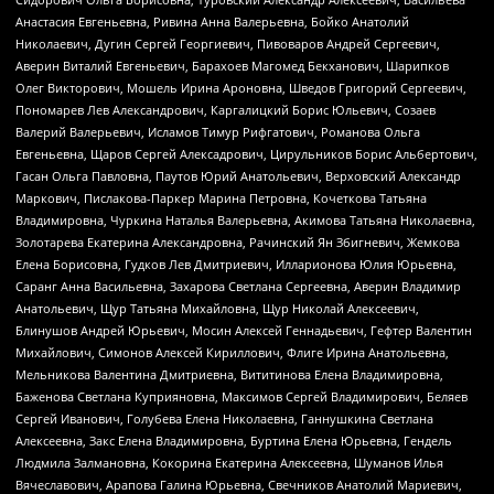
Анастасия Евгеньевна, Ривина Анна Валерьевна, Бойко Анатолий
Николаевич, Дугин Сергей Георгиевич, Пивоваров Андрей Сергеевич,
Аверин Виталий Евгеньевич, Барахоев Магомед Бекханович, Шарипков
Олег Викторович, Мошель Ирина Ароновна, Шведов Григорий Сергеевич,
Пономарев Лев Александрович, Каргалицкий Борис Юльевич, Созаев
Валерий Валерьевич, Исламов Тимур Рифгатович, Романова Ольга
Евгеньевна, Щаров Сергей Алексадрович, Цирульников Борис Альбертович,
Гасан Ольга Павловна, Паутов Юрий Анатольевич, Верховский Александр
Маркович, Пислакова-Паркер Марина Петровна, Кочеткова Татьяна
Владимировна, Чуркина Наталья Валерьевна, Акимова Татьяна Николаевна,
Золотарева Екатерина Александровна, Рачинский Ян Збигневич, Жемкова
Елена Борисовна, Гудков Лев Дмитриевич, Илларионова Юлия Юрьевна,
Саранг Анна Васильевна, Захарова Светлана Сергеевна, Аверин Владимир
Анатольевич, Щур Татьяна Михайловна, Щур Николай Алексеевич,
Блинушов Андрей Юрьевич, Мосин Алексей Геннадьевич, Гефтер Валентин
Михайлович, Симонов Алексей Кириллович, Флиге Ирина Анатольевна,
Мельникова Валентина Дмитриевна, Вититинова Елена Владимировна,
Баженова Светлана Куприяновна, Максимов Сергей Владимирович, Беляев
Сергей Иванович, Голубева Елена Николаевна, Ганнушкина Светлана
Алексеевна, Закс Елена Владимировна, Буртина Елена Юрьевна, Гендель
Людмила Залмановна, Кокорина Екатерина Алексеевна, Шуманов Илья
Вячеславович, Арапова Галина Юрьевна, Свечников Анатолий Мариевич,