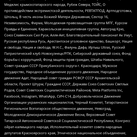
Меджлис крымскотатарского народа, Рубеж Севера, ТОЙС, О
противодействии экстремистской деятельности, РЕВТАТПОД, Артподготовка,
Штольц, В честь иконы Божией Матери Державная, Сектор 16,
Независимость, Фирма, Молодежная правозащитная группа МПГ, Курсом
Правды и Единения, Каракольская инициативная группа, Автоград Крю,
Союз Славянских Сил Руси, Алля-Аят, Благотворительный пансионат Ак Умут,
Русская республика Русь, Арестантское уголовное единство, Башкорт, Нация
и свобода, Нация и свобода, W.H.С., Фалунь Дафа, Иртыш Ultras, Русский
Патриотический клуб-Новокузнецк/РПК, Сибирский державный союз, Фонд
борьбы с коррупцией, Фонд защиты прав граждан, Штабы Навального,
Совет граждан СССР Прикубанского округа г. Краснодара, Мужское
государство, Народное объединение русского движения, Народное
движение Адат, Народный совет граждан РСФСР СССР Архангельской
области, Проект Штурм, Граждане СССР, Держава Союз Советских Светлых
Родов, Совет Советских Социалистических Районов, Meta Platforms Inc,
Facebook, Instagram, WhatsApp, СИЧ-С14, Добровольческое Движение
Организации украинских националистов, Черный Комитет, Татарстанское
Региональное Всетатарское общественное движение, Невоград,
Молодежное Демократическое Движение Весна, Верховный Совет
Татарской Автономной Советской Социалистической Республики, Конгресс
ойрат-калмыцкого народа, Исполнительный комитет совета народных
депутатов Красноярского края, Этническое национальное объединение,