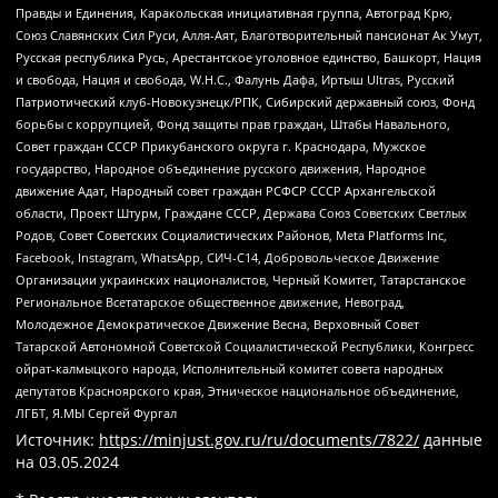
Правды и Единения, Каракольская инициативная группа, Автоград Крю,
Союз Славянских Сил Руси, Алля-Аят, Благотворительный пансионат Ак Умут,
Русская республика Русь, Арестантское уголовное единство, Башкорт, Нация
и свобода, Нация и свобода, W.H.С., Фалунь Дафа, Иртыш Ultras, Русский
Патриотический клуб-Новокузнецк/РПК, Сибирский державный союз, Фонд
борьбы с коррупцией, Фонд защиты прав граждан, Штабы Навального,
Совет граждан СССР Прикубанского округа г. Краснодара, Мужское
государство, Народное объединение русского движения, Народное
движение Адат, Народный совет граждан РСФСР СССР Архангельской
области, Проект Штурм, Граждане СССР, Держава Союз Советских Светлых
Родов, Совет Советских Социалистических Районов, Meta Platforms Inc,
Facebook, Instagram, WhatsApp, СИЧ-С14, Добровольческое Движение
Организации украинских националистов, Черный Комитет, Татарстанское
Региональное Всетатарское общественное движение, Невоград,
Молодежное Демократическое Движение Весна, Верховный Совет
Татарской Автономной Советской Социалистической Республики, Конгресс
ойрат-калмыцкого народа, Исполнительный комитет совета народных
депутатов Красноярского края, Этническое национальное объединение,
ЛГБТ, Я.МЫ Сергей Фургал
Источник:
https://minjust.gov.ru/ru/documents/7822/
данные
на
03.05.2024