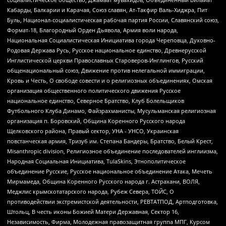
Кабарды, Балкарии и Карачая, Союз славян, Ат-Такфир Валь-Хиджра, Пит
Буль, Национал-социалистическая рабочая партия России, Славянский союз,
Формат-18, Благородный Орден Дьявола, Армия воли народа,
Национальная Социалистическая Инициатива города Череповца, Духовно-
Родовая Держава Русь, Русское национальное единство, Древнерусской
Инглистической церкви Православных Староверов-Инглингов, Русский
общенациональный союз, Движение против нелегальной иммиграции,
Кровь и Честь, О свободе совести и о религиозных объединениях, Омская
организация общественного политического движения Русское
национальное единство, Северное Братство, Клуб Болельщиков
Футбольного Клуба Динамо, Файзрахманисты, Мусульманская религиозная
организация п. Боровский, Община Коренного Русского народа
Щелковского района, Правый сектор, УНА - УНСО, Украинская
повстанческая армия, Тризуб им. Степана Бандеры, Братство, Белый Крест,
Misanthropic division, Религиозное объединение последователей инглиизма,
Народная Социальная Инициатива, TulaSkins, Этнополитическое
объединение Русские, Русское национальное объединение Атака, Мечеть
Мирмамеда, Община Коренного Русского народа г. Астрахани, ВОЛЯ,
Меджлис крымскотатарского народа, Рубеж Севера, ТОЙС, О
противодействии экстремистской деятельности, РЕВТАТПОД, Артподготовка,
Штольц, В честь иконы Божией Матери Державная, Сектор 16,
Независимость, Фирма, Молодежная правозащитная группа МПГ, Курсом