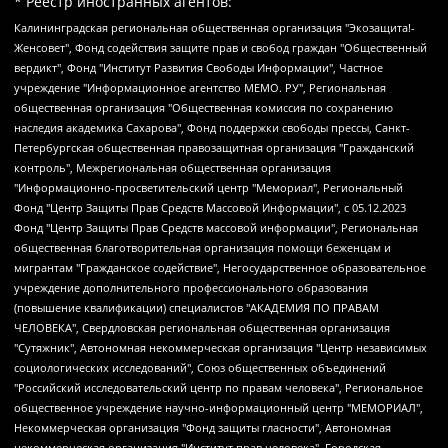
* Реестр иностранных агентов:
Калининградская региональная общественная организация "Экозащита!-Женсовет", Фонд содействия защите прав и свобод граждан "Общественный вердикт", Фонд "Институт Развития Свободы Информации", Частное учреждение "Информационное агентство МЕМО. РУ", Региональная общественная организация "Общественная комиссия по сохранению наследия академика Сахарова", Фонд поддержки свободы прессы, Санкт-Петербургская общественная правозащитная организация "Гражданский контроль", Межрегиональная общественная организация "Информационно-просветительский центр "Мемориал", Региональный Фонд "Центр Защиты Прав Средств Массовой Информации", с 05.12.2023 Фонд "Центр Защиты Прав Средств массовой информации", Региональная общественная благотворительная организация помощи беженцам и мигрантам "Гражданское содействие", Негосударственное образовательное учреждение дополнительного профессионального образования (повышение квалификации) специалистов "АКАДЕМИЯ ПО ПРАВАМ ЧЕЛОВЕКА", Свердловская региональная общественная организация "Сутяжник", Автономная некоммерческая организация "Центр независимых социологических исследований", Союз общественных объединений "Российский исследовательский центр по правам человека", Региональное общественное учреждение научно-информационный центр "МЕМОРИАЛ", Некоммерческая организация "Фонд защиты гласности", Автономная некоммерческая организация "Институт прав человека", Городская общественная организация "Екатеринбургское общество "МЕМОРИАЛ", Городская общественная организация "Рязанское историко-просветительское и правозащитное общество "Мемориал" (Рязанский Мемориал), Челябинский региональный орган общественной самодеятельности – женское общественное объединение "Женщины Евразии", Челябинский региональный орган общественной самодеятельности "Уральская правозащитная группа", Фонд содействия защите здоровья и социальной справедливости имени Андрея Рылькова, Автономная Некоммерческая Организация "Аналитический Центр Юрия Левады", Автономная некоммерческая организация социальной поддержки населения "Проект Апрель", Региональная общественная организация помощи женщинам и детям, находящимся в кризисной ситуации "Информационно-методический центр "Анна", Фонд содействия развитию массовых коммуникаций и правовому просвещению "Так-так-Так", Фонд содействия устойчивому развитию "Серебряная тайга", Свердловский региональный общественный фонд социальных проектов "Новое время", "Idel.Реалии", Кавказ.Реалии, Крым.Реалии, Телеканал Настоящее Время, Татаро-башкирская служба Радио Свобода (Azatliq Radiosi), Радио Свободная Европа/Радио Свобода (PCE/PC), "Сибирь.Реалии", "Фактограф", Благотворительный фонд помощи осужденным и их семьям, Автономная некоммерческая организация "Институт глобализации и социальных движений", Фонд "В защиту прав заключенных", Частное учреждение "Центр поддержки и содействия развитию средств массовой информации", Пензенский региональный общественный благотворительный фонд "Гражданский союз", "Север.Реалии", Некоммерческая организация Фонд "Правовая инициатива", Общество с ограниченной ответственностью "Радио Свободная Европа/Радио Свобода", Чешское информационное агентство "MEDIUM-ORIENT", Красноярская региональная общественная организация "Мы против СПИДа", Камалягин Денис Николаевич, Маркелов Сергей Евгеньевич, Пономарев Лев Александрович, Савицкая Людмила Алексеевна, Автономная некоммерческая организация "Центр по работе с проблемой насилия "НАСИЛИЮ.НЕТ", Межрегиональный профессиональный союз работников здравоохранения "Альянс врачей", Юридическое лицо, зарегистрированное в Латвийской Республике, SIA "Medusa Project" (регистрационный номер 40103797863, дата регистрации 10.06.2014), Некоммерческая организация "Фонд по борьбе с коррупцией", Автономная некоммерческая организация "Институт права и публичной политики", Баданин Роман Сергеевич, Гликин Максим Александрович, Железнова Мария Михайловна, Лукьянова Юлия Сергеевна, Маетная Елизавета Витальевна, Маняхин Петр Борисович, Чуракова Ольга Владимировна, Ярош Юлия Петровна, Юридическое лицо "The Insider SIA", зарегистрированное в Риге, Латвийская Республика (дата регистрации 26.06.2015), являющееся администратором доменного имени интернет-издания "The Insider SIA", https://theins.ru, Постернак Алексей Евгеньевич, Рубин Михаил Аркадьевич, Анин Роман Александрович, Юридическое лицо Istories fonds, зарегистрированное в Латвийской Республике (регистрационный номер 50008295751, дата регистрации 24.02.2020), Великовский Дмитрий Александрович, Долинина Ирина Николаевна, Мароховская Алеся Алексеевна, Шлейнов Роман Юрьевич, Шмагун Олеся Валентиновна, Общество с ограниченной ответственностью "Альтаир 2021", Общество с ограниченной ответственностью "Вега 2021", Общество с ограниченной ответственностью "Главный редактор 2021", Общество с ограниченной ответственностью "Ромашки монолит", Важенков Артем Валерьевич, Ивановская областная общественная организация "Центр гендерных исследований", Гурман Юрий Альбертович, Медиапроект "ОВД-Инфо", Егоров Владимир Владимирович, Жилинский Владимир Александрович, Общество с ограниченной ответственностью "ЗП", Иванова София Юрьевна, Карезина Инна Павловна, Кильтау Екатерина Викторовна, Петров Алексей Викторович, Пискунов Сергей Евгеньевич, Смирнов Сергей Сергеевич, Тихонов Михаил Сергеевич, Общество с ограниченной ответственностью "ЖУРНАЛИСТ-ИНОСТРАННЫЙ АГЕНТ", Арапова Галина Юрьевна, Вольтская Татьяна Анатольевна, Американская компания "Mason G.E.S. Anonymous Foundation" (США), являющаяся владельцем интернет-издания https://mnews.world/, Компания "Stichting Bellingcat", зарегистрированная в Нидерландах (дата регистрации 11.07.2018), Захаров Андрей Вячеславович, Клепиковская Екатерина Дмитриевна, Общество с ограниченной ответственностью "МЕМО", Перл Роман Александрович, Симонов Евгений Алексеевич, Соловьева Елена Анатольевна, Сотников Даниил Владимирович, Сурначева Елизавета Дмитриевна, Автономная некоммерческая организация по защите прав человека и информированию населения "Якутия – Наше Мнение", Общество с ограниченной ответственностью "Москоу диджитал медиа", с 26.01.2023 Общество с ограниченной ответственностью "Чайка Белые сады", Ветошкина Валерия Валерьевна, Заговора Максим Александрович, Межрегиональное общественное движение "Российская ЛГБТ - сеть", Оленичев Максим Владимирович, Павлов Иван Юрьевич, Скворцова Елена Сергеевна, Общество с ограниченной ответственностью "Как бы инагент", Кочетков Игорь Викторович, Общество с ограниченной ответственностью "Честные выборы", Еланчик Олег Александрович, Общество с ограниченной ответственностью "Нобелевский призыв", Гималова Регина Эмилевна, Григорьев Андрей Валерьевич, Григорьева Алина Александровна, Ассоциация по содействию защите прав призывников, альтернативнослужащих и военнослужащих "Правозащитная группа "Гражданин.Армия.Право", Хисамова Регина Фаритовна, Автономная некоммерческая организация по реализации социально-правовых программ "Лилит", Дальневосточное общественное движение "Маяк", Санкт-Петербургская ЛГБТ-инициативная группа "Выход", Инициативная группа ЛГБТ+ "Реверс", Алексеев Андрей Викторович, Бекбулатова Таисия Львовна, Беляев Иван Михайлович, Владыкина Елена Сергеевна, Гельман Марат Александрович, Никульшина Вероника Юрьевна, Толоконникова Надежда Андреевна, Шендерович Виктор Анатольевич, Общество с ограниченной ответственностью "Данное сообщение", Общество с ограниченной ответственностью Издательский дом "Новая глава", Айнбиндер Александра Александровна, Московский комьюнити-центр для ЛГБТ+инициатив, Благотворительный фонд развития филантропии, Deutsche Welle (Германия, Kurt-Schumacher-Strasse 3, 53113 Bonn), Борзунова Мария Михайловна, Воробьев Виктор Викторович, Голубева Анна Львовна, Константинова Алла Михайловна, Малкова Ирина Владимировна, Мурадов Мурад Абдулгалимович, Осетинская Елизавета Николаевна, Понасенков Евгений Николаевич, Ганапольский Матвей Юрьевич, Киселев Евгений Алексеевич, Борухович Ирина Григорьевна, Дремин Иван Тимофеевич, Дубровский Дмитрий Викторович, Красноярская региональная общественная организация поддержки и развития альтернативных образовательных технологий и межкультурных коммуникаций "ИНТЕРРА", Маяковская Екатерина Алексеевна, Фейгин Марк Захарович, Филимонов Андрей Викторович, Дзугкоева Регина Николаевна, Доброхотов Роман Александрович, Дудь Юрий Александрович, Елкин Сергей Владимирович, Кругликов Кирилл Игоревич, Сабунаева Мария Леонидовна, Семенов Алексей Владимирович, Шаинян Карен Багратович, Шульман Екатерина Михайловна, Асафьев Артур Валерьевич, Вахштайн Виктор Семенович, Венедиктов Алексей Алексеевич, Лушникова Екатерина Евгеньевна, Волков Леонид Михайлович, Невзоров Александр Глебович, Пархоменко Сергей Борисович, Сироткин Ярослав Николаевич, Кара-Мурза Владимир Владимирович, Баранова Наталья Владимировна, Гозман Леонид Яковлевич, Кагарлицкий Борис Юльевич, Климарев Михаил Валерьевич, Милов Владимир Станиславович, Автономная некоммерческая организация Краснодарский центр современного искусства "Типография", Моргенштерн Алишер Тагирович, Соболь Любовь Эдуардовна, Общество с ограниченной ответственностью "ЛИЗА НОРМ", Каспаров Гарри Кимович, Ходорковский Михаил Борисович, Общество с ограниченной ответственностью "Апрельские тезисы", Данилович Ирина Брониславовна, Кашин Олег Владимирович, Петров Николай Владимирович, Пивоваров Алексей Владимирович, Соколов Михаил Владимирович, Цветкова Юлия Владимировна, Чичваркин Евгений Александрович, Комитет против пыток/Команда против пыток, Общество с ограниченной ответственностью "Первый научный", Общество с ограниченной ответственностью "Вертолет и ко", Белоцерковская Вероника Борисовна, Кац Максим Евгеньевич, Лазарева Татьяна Юрьевна, Шаведдинов Руслан Табризович, Яшин Илья Валерьевич, Общество с ограниченной ответственностью "Иноагент ААВ", Алешковский Дмитрий Петрович, Альбац Евгения Марковна, Быков Дмитрий Львович, Галямина Юлия Евгеньевна, Лойко Сергей Леонидович, Мартынов Кирилл Константинович, Медведев Сергей Александрович, Крашенинников Федор Геннадиевич, Гордеева Катерина Вл