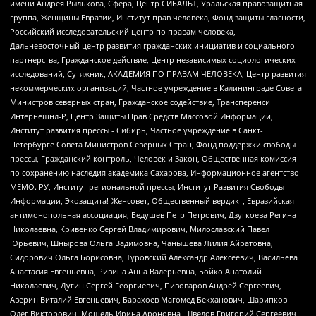
имени Андрея Рылькова, Сфера, Центр СИБАЛЬТ, Уральская правозащитная
группа, Женщины Евразии, Институт прав человека, Фонд защиты гласности,
Российский исследовательский центр по правам человека,
Дальневосточный центр развития гражданских инициатив и социального
партнерства, Гражданское действие, Центр независимых социологических
исследований, Сутяжник, АКАДЕМИЯ ПО ПРАВАМ ЧЕЛОВЕКА, Центр развития
некоммерческих организаций, Частное учреждение в Калининграде Совета
Министров северных стран, Гражданское содействие, Трансперенси
Интернешнл-Р, Центр Защиты Прав Средств Массовой Информации,
Институт развития прессы - Сибирь, Частное учреждение в Санкт-
Петербурге Совета Министров Северных Стран, Фонд поддержки свободы
прессы, Гражданский контроль, Человек и Закон, Общественная комиссия
по сохранению наследия академика Сахарова, Информационное агентство
МЕМО. РУ, Институт региональной прессы, Институт Развития Свободы
Информации, Экозащита!-Женсовет, Общественный вердикт, Евразийская
антимонопольная ассоциация, Бедушев Петр Петрович, Дзугкоева Регина
Николаевна, Кривенко Сергей Владимирович, Милославский Павел
Юрьевич, Шнырова Ольга Вадимовна, Чанышева Лилия Айратовна,
Сидорович Ольга Борисовна, Туровский Александр Алексеевич, Васильева
Анастасия Евгеньевна, Ривина Анна Валерьевна, Бойко Анатолий
Николаевич, Дугин Сергей Георгиевич, Пивоваров Андрей Сергеевич,
Аверин Виталий Евгеньевич, Барахоев Магомед Бекханович, Шарипков
Олег Викторович, Мошель Ирина Ароновна, Шведов Григорий Сергеевич,