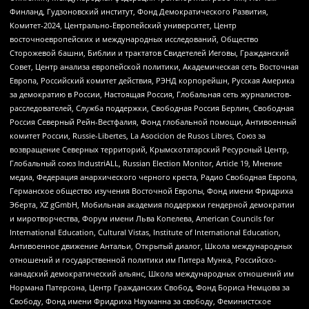
Финланд, Гудзоновский институт, Фонд Демократического Развития,
Комитет-2024, Центрально-Европейский университет, Центр
восточноевропейских и международных исследований, Общество
Сторожевой башни, Библии и трактатов Свидетелей Иеговы, Гражданский
Совет, Центр анализа европейской политики, Академическая сеть Восточная
Европа, Российский комитет действия, РЭНД корпорейшн, Русская Америка
за демократию в России, Настоящая Россия, Глобальная сеть журналистов-
расследователей, Служба поддержки, Свободная Россия Берлин, Свободная
Россия Северный Рейн-Вестфалия, Фонд глобальной помощи, Антивоенный
комитет России, Russie-Libertes, La Asocicion de Rusos Libres, Союз за
возвращение Северных территорий, Крымскотатарский Ресурсный Центр,
Глобальный союз IndustriALL, Russian Election Monitor, Article 19, Мнение
медиа, Федерация анархического черного креста, Радио Свободная Европа,
Германское общество изучения Восточной Европы, Фонд имени Фридриха
Эберта, XZ gGmbH, Мобильная академия поддержки гендерной демократии
и миротворчества, Форум имени Льва Копелева, American Councils for
International Education, Cultural Vistas, Institute of International Education,
Антивоенное движение Антальи, Открытый диалог, Школа международных
отношений и государственной политики им Питера Мунка, Российско-
канадский демократический альянс, Школа международных отношений им
Нормана Патерсона, Центр Гражданских Свобод, Фонд Бориса Немцова за
Свободу, Фонд имени Фридриха Науманна за свободу, Феминистское