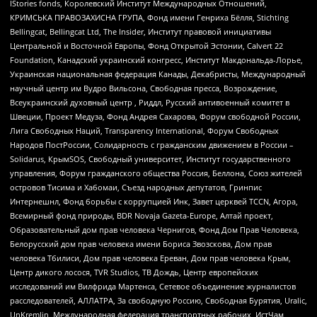
IStories fonds, Королевский Институт Международных Отношений,
КРИМСЬКА ПРАВОЗАХИСНА ГРУПА, Фонд имени Генриха Бёлля, Stichting
Bellingcat, Bellingcat Ltd, The Insider, Институт правовой инициативы
Центральной и Восточной Европы, Фонд Открытой Эстонии, Calvert 22
Foundation, Канадский украинский конгресс, Институт Макдональда-Лорье,
Украинская национальная федерация Канады, Декабристы, Международный
научный центр им Вудро Вильсона, Свободная пресса, Возрождение,
Всеукраинский духовный центр , Риддл, Русский антивоенный комитет в
Швеции, Проект Медуза, Фонд Андрея Сахарова, Форум свободной России,
Лига Свободных Наций, Transparеncy International, Форум Свободных
Народов ПостРоссии, Солидарность с гражданским движением в России –
Solidarus, КрымSOS, Свободный университет, Институт государственного
управления, Форум гражданского общества Россия, Беллона, Союз жителей
островов Тисима и Хабомаи, Съезд народных депутатов, Гринпис
Интернешнл, Фонд борьбы с коррупцией Инк, Завет церквей TCCN, Агора,
Всемирный фонд природы, BDR Novaja Gazeta-Europe, Алтай проект,
Образовательный дом прав человека Чернигов, Фонд Дом Прав Человека,
Белорусский дом прав человека имени Бориса Звозскова, Дом прав
человека Тбилиси, Дом прав человека Ереван, Дом прав человека Крым,
Центр дикого лосося, TVR Studios, ТВ Дождь, Центр европейских
исследований им Вилфрида Мартенса, Сетевое объединение журналистов
расследователей, АЛЛАТРА, За свободную Россию, Свободная Бурятия, Uralic,
UnKremlin, Международная федерация транспортных рабочих, ИстЧам