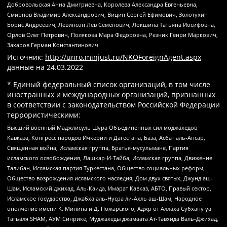
Добровольская Анна Дмитриевна, Королева Александра Евгеньевна,
Смирнов Владимир Александрович, Вицин Сергей Ефимович, Золотухин
Борис Андреевич, Левинсон Лев Семенович, Локшина Татьяна Иосифовна,
Орлов Олег Петрович, Полякова Мара Федоровна, Резник Генри Маркович,
Захаров Герман Константинович
Источник:
http://unro.minjust.ru/NKOForeignAgent.aspx
данные на
24.03.2022
* Единый федеральный список организаций, в том числе
иностранных и международных организаций, признанных
в соответствии с законодательством Российской Федерации
террористическими:
Высший военный Маджлисуль Шура Объединенных сил моджахедов
Кавказа, Конгресс народов Ичкерии и Дагестана, База, Асбат аль-Ансар,
Священная война, Исламская группа, Братья-мусульмане, Партия
исламского освобождения, Лашкар-И-Тайба, Исламская группа, Движение
Талибан, Исламская партия Туркестана, Общество социальных реформ,
Общество возрождения исламского наследия, Дом двух святых, Джунд аш-
Шам, Исламский джихад, Аль-Каида, Имарат Кавказ, АБТО, Правый сектор,
Исламское государство, Джабха аль-Нусра ли-Ахль аш-Шам, Народное
ополчение имени К. Минина и Д. Пожарского, Аджр от Аллаха Субхану уа
Тагьаля SHAM, АУМ Синрике, Муджахеды джамаата Ат-Тавхида Валь-Джихад,