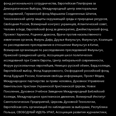
фонд регионального сотрудничества, Европейская Платформа за
Демократические Выборы, Международный центр электоральных
исследований, Германский фонд Маршалла Соединенных Штатов,
Тихоокеанский центр защиты окружающей среды и природных ресурсов,
Свободная Россия, Всемирный конгресс украинцев, Атлантический совет,
Человек в беде, Европейский фонд за демократию, Джеймстаунский фонд,
Прожект Хармони, Родники дракона, Врачи против насильственного
извлечения органов, Фалунь Дафа, Друзья Фалуньгун, Фалуньгун, Коалиция
по расследованию преследования в отношении Фалуньгун в Китае,
Всемирная организация по расследованию преследований Фалуньгун,
Пражский гражданский центр, Ассоциация школ политических
исследований при Совете Европы, Центр либеральной современности,
Форум русскоязычных европейцев, Немецко-русский обмен, Бард колледж,
Европейский выбор, Фонд Ходорковского, Оксфордский российский фонд,
Фонд Будущее России, Компания свободы информации, Проект Медиа,
Международное партнерство за права человека, Духовное Управление
Евангельских Христиан Украинской Христианской Церкви, Новое
Поколение, Духовное Учебное Заведение Международный Библейский
Колледж, Международное христианское движение, Всемирный Институт
Саентологических Предприятий, Церковь Духовной Технологии,
Европейская сеть организаций по наблюдению за выборами, Республика
Польша, СВОБОДНЫЙ ИДЕЛЬ-УРАЛ, Ассоциация развития журналистики,