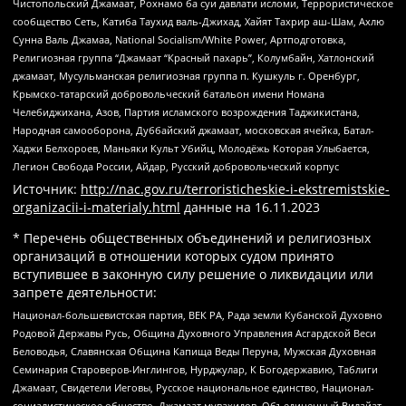
Чистопольский Джамаат, Рохнамо ба суи давлати исломи, Террористическое
сообщество Сеть, Катиба Таухид валь-Джихад, Хайят Тахрир аш-Шам, Ахлю
Сунна Валь Джамаа, National Socialism/White Power, Артподготовка,
Религиозная группа “Джамаат “Красный пахарь”, Колумбайн, Хатлонский
джамаат, Мусульманская религиозная группа п. Кушкуль г. Оренбург,
Крымско-татарский добровольческий батальон имени Номана
Челебиджихана, Азов, Партия исламского возрождения Таджикистана,
Народная самооборона, Дуббайский джамаат, московская ячейка, Батал-
Хаджи Белхороев, Маньяки Культ Убийц, Молодёжь Которая Улыбается,
Легион Свобода России, Айдар, Русский добровольческий корпус
Источник:
http://nac.gov.ru/terroristicheskie-i-ekstremistskie-
organizacii-i-materialy.html
данные на
16.11.2023
* Перечень общественных объединений и религиозных
организаций в отношении которых судом принято
вступившее в законную силу решение о ликвидации или
запрете деятельности:
Национал-большевистская партия, ВЕК РА, Рада земли Кубанской Духовно
Родовой Державы Русь, Община Духовного Управления Асгардской Веси
Беловодья, Славянская Община Капища Веды Перуна, Мужская Духовная
Семинария Староверов-Инглингов, Нурджулар, К Богодержавию, Таблиги
Джамаат, Свидетели Иеговы, Русское национальное единство, Национал-
социалистическое общество, Джамаат мувахидов, Объединенный Вилайат