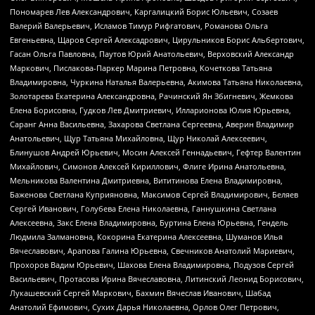
Пономарев Лев Александрович, Каргалицкий Борис Юльевич, Созаев
Валерий Валерьевич, Исламов Тимур Рифгатович, Романова Ольга
Евгеньевна, Щаров Сергей Алексадрович, Цирульников Борис Альбертович,
Гасан Ольга Павловна, Паутов Юрий Анатольевич, Верховский Александр
Маркович, Пислакова-Паркер Марина Петровна, Кочеткова Татьяна
Владимировна, Чуркина Наталья Валерьевна, Акимова Татьяна Николаевна,
Золотарева Екатерина Александровна, Рачинский Ян Збигневич, Жемкова
Елена Борисовна, Гудков Лев Дмитриевич, Илларионова Юлия Юрьевна,
Саранг Анна Васильевна, Захарова Светлана Сергеевна, Аверин Владимир
Анатольевич, Щур Татьяна Михайловна, Щур Николай Алексеевич,
Блинушов Андрей Юрьевич, Мосин Алексей Геннадьевич, Гефтер Валентин
Михайлович, Симонов Алексей Кириллович, Флиге Ирина Анатольевна,
Мельникова Валентина Дмитриевна, Вититинова Елена Владимировна,
Баженова Светлана Куприяновна, Максимов Сергей Владимирович, Беляев
Сергей Иванович, Голубева Елена Николаевна, Ганнушкина Светлана
Алексеевна, Закс Елена Владимировна, Буртина Елена Юрьевна, Гендель
Людмила Залмановна, Кокорина Екатерина Алексеевна, Шуманов Илья
Вячеславович, Арапова Галина Юрьевна, Свечников Анатолий Мариевич,
Прохоров Вадим Юрьевич, Шахова Елена Владимировна, Подузов Сергей
Васильевич, Протасова Ирина Вячеславовна, Литинский Леонид Борисович,
Лукашевский Сергей Маркович, Бахмин Вячеслав Иванович, Шабад
Анатолий Ефимович, Сухих Дарья Николаевна, Орлов Олег Петрович,