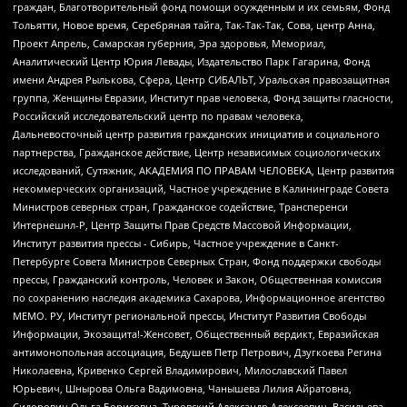
граждан, Благотворительный фонд помощи осужденным и их семьям, Фонд
Тольятти, Новое время, Серебряная тайга, Так-Так-Так, Сова, центр Анна,
Проект Апрель, Самарская губерния, Эра здоровья, Мемориал,
Аналитический Центр Юрия Левады, Издательство Парк Гагарина, Фонд
имени Андрея Рылькова, Сфера, Центр СИБАЛЬТ, Уральская правозащитная
группа, Женщины Евразии, Институт прав человека, Фонд защиты гласности,
Российский исследовательский центр по правам человека,
Дальневосточный центр развития гражданских инициатив и социального
партнерства, Гражданское действие, Центр независимых социологических
исследований, Сутяжник, АКАДЕМИЯ ПО ПРАВАМ ЧЕЛОВЕКА, Центр развития
некоммерческих организаций, Частное учреждение в Калининграде Совета
Министров северных стран, Гражданское содействие, Трансперенси
Интернешнл-Р, Центр Защиты Прав Средств Массовой Информации,
Институт развития прессы - Сибирь, Частное учреждение в Санкт-
Петербурге Совета Министров Северных Стран, Фонд поддержки свободы
прессы, Гражданский контроль, Человек и Закон, Общественная комиссия
по сохранению наследия академика Сахарова, Информационное агентство
МЕМО. РУ, Институт региональной прессы, Институт Развития Свободы
Информации, Экозащита!-Женсовет, Общественный вердикт, Евразийская
антимонопольная ассоциация, Бедушев Петр Петрович, Дзугкоева Регина
Николаевна, Кривенко Сергей Владимирович, Милославский Павел
Юрьевич, Шнырова Ольга Вадимовна, Чанышева Лилия Айратовна,
Сидорович Ольга Борисовна, Туровский Александр Алексеевич, Васильева