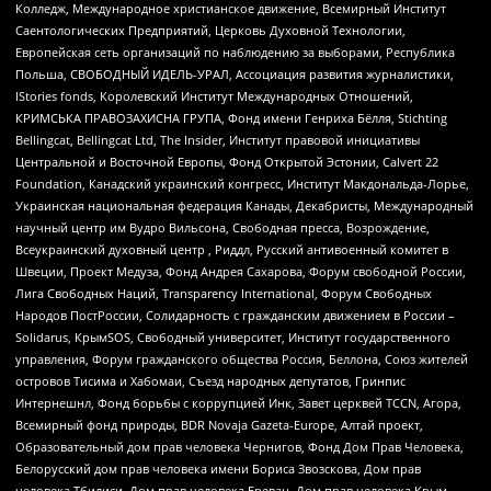
Колледж, Международное христианское движение, Всемирный Институт
Саентологических Предприятий, Церковь Духовной Технологии,
Европейская сеть организаций по наблюдению за выборами, Республика
Польша, СВОБОДНЫЙ ИДЕЛЬ-УРАЛ, Ассоциация развития журналистики,
IStories fonds, Королевский Институт Международных Отношений,
КРИМСЬКА ПРАВОЗАХИСНА ГРУПА, Фонд имени Генриха Бёлля, Stichting
Bellingcat, Bellingcat Ltd, The Insider, Институт правовой инициативы
Центральной и Восточной Европы, Фонд Открытой Эстонии, Calvert 22
Foundation, Канадский украинский конгресс, Институт Макдональда-Лорье,
Украинская национальная федерация Канады, Декабристы, Международный
научный центр им Вудро Вильсона, Свободная пресса, Возрождение,
Всеукраинский духовный центр , Риддл, Русский антивоенный комитет в
Швеции, Проект Медуза, Фонд Андрея Сахарова, Форум свободной России,
Лига Свободных Наций, Transparеncy International, Форум Свободных
Народов ПостРоссии, Солидарность с гражданским движением в России –
Solidarus, КрымSOS, Свободный университет, Институт государственного
управления, Форум гражданского общества Россия, Беллона, Союз жителей
островов Тисима и Хабомаи, Съезд народных депутатов, Гринпис
Интернешнл, Фонд борьбы с коррупцией Инк, Завет церквей TCCN, Агора,
Всемирный фонд природы, BDR Novaja Gazeta-Europe, Алтай проект,
Образовательный дом прав человека Чернигов, Фонд Дом Прав Человека,
Белорусский дом прав человека имени Бориса Звозскова, Дом прав
человека Тбилиси, Дом прав человека Ереван, Дом прав человека Крым,