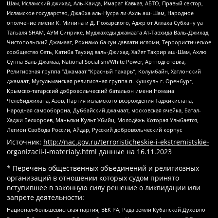
Шам, Исламский джихад, Аль-Каида, Имарат Кавказ, АБТО, Правый сектор,
Исламское государство, Джабха аль-Нусра ли-Ахль аш-Шам, Народное
ополчение имени К. Минина и Д. Пожарского, Аджр от Аллаха Субхану уа
Тагьаля SHAM, АУМ Синрике, Муджахеды джамаата Ат-Тавхида Валь-Джихад,
Чистопольский Джамаат, Рохнамо ба суи давлати исломи, Террористическое
сообщество Сеть, Катиба Таухид валь-Джихад, Хайят Тахрир аш-Шам, Ахлю
Сунна Валь Джамаа, National Socialism/White Power, Артподготовка,
Религиозная группа “Джамаат “Красный пахарь”, Колумбайн, Хатлонский
джамаат, Мусульманская религиозная группа п. Кушкуль г. Оренбург,
Крымско-татарский добровольческий батальон имени Номана
Челебиджихана, Азов, Партия исламского возрождения Таджикистана,
Народная самооборона, Дуббайский джамаат, московская ячейка, Батал-
Хаджи Белхороев, Маньяки Культ Убийц, Молодёжь Которая Улыбается,
Легион Свобода России, Айдар, Русский добровольческий корпус
Источник:
http://nac.gov.ru/terroristicheskie-i-ekstremistskie-
organizacii-i-materialy.html
данные на
16.11.2023
* Перечень общественных объединений и религиозных
организаций в отношении которых судом принято
вступившее в законную силу решение о ликвидации или
запрете деятельности:
Национал-большевистская партия, ВЕК РА, Рада земли Кубанской Духовно