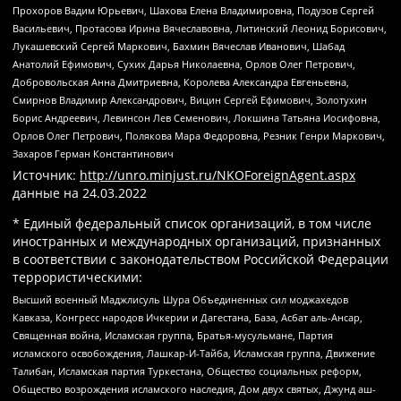
Прохоров Вадим Юрьевич, Шахова Елена Владимировна, Подузов Сергей
Васильевич, Протасова Ирина Вячеславовна, Литинский Леонид Борисович,
Лукашевский Сергей Маркович, Бахмин Вячеслав Иванович, Шабад
Анатолий Ефимович, Сухих Дарья Николаевна, Орлов Олег Петрович,
Добровольская Анна Дмитриевна, Королева Александра Евгеньевна,
Смирнов Владимир Александрович, Вицин Сергей Ефимович, Золотухин
Борис Андреевич, Левинсон Лев Семенович, Локшина Татьяна Иосифовна,
Орлов Олег Петрович, Полякова Мара Федоровна, Резник Генри Маркович,
Захаров Герман Константинович
Источник:
http://unro.minjust.ru/NKOForeignAgent.aspx
данные на
24.03.2022
* Единый федеральный список организаций, в том числе
иностранных и международных организаций, признанных
в соответствии с законодательством Российской Федерации
террористическими:
Высший военный Маджлисуль Шура Объединенных сил моджахедов
Кавказа, Конгресс народов Ичкерии и Дагестана, База, Асбат аль-Ансар,
Священная война, Исламская группа, Братья-мусульмане, Партия
исламского освобождения, Лашкар-И-Тайба, Исламская группа, Движение
Талибан, Исламская партия Туркестана, Общество социальных реформ,
Общество возрождения исламского наследия, Дом двух святых, Джунд аш-