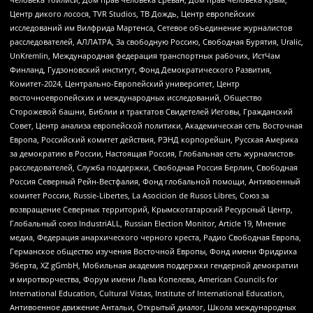
Центр дикого лосося, TVR Studios, ТВ Дождь, Центр европейских
исследований им Вилфрида Мартенса, Сетевое объединение журналистов
расследователей, АЛЛАТРА, За свободную Россию, Свободная Бурятия, Uralic,
UnKremlin, Международная федерация транспортных рабочих, ИстЧам
Финланд, Гудзоновский институт, Фонд Демократического Развития,
Комитет-2024, Центрально-Европейский университет, Центр
восточноевропейских и международных исследований, Общество
Сторожевой башни, Библии и трактатов Свидетелей Иеговы, Гражданский
Совет, Центр анализа европейской политики, Академическая сеть Восточная
Европа, Российский комитет действия, РЭНД корпорейшн, Русская Америка
за демократию в России, Настоящая Россия, Глобальная сеть журналистов-
расследователей, Служба поддержки, Свободная Россия Берлин, Свободная
Россия Северный Рейн-Вестфалия, Фонд глобальной помощи, Антивоенный
комитет России, Russie-Libertes, La Asocicion de Rusos Libres, Союз за
возвращение Северных территорий, Крымскотатарский Ресурсный Центр,
Глобальный союз IndustriALL, Russian Election Monitor, Article 19, Мнение
медиа, Федерация анархического черного креста, Радио Свободная Европа,
Германское общество изучения Восточной Европы, Фонд имени Фридриха
Эберта, XZ gGmbH, Мобильная академия поддержки гендерной демократии
и миротворчества, Форум имени Льва Копелева, American Councils for
International Education, Cultural Vistas, Institute of International Education,
Антивоенное движение Антальи, Открытый диалог, Школа международных