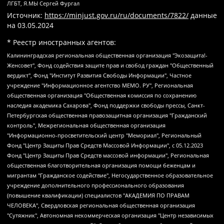
ЛГБТ, Я.МЫ Сергей Фургал
Источник:
https://minjust.gov.ru/ru/documents/7822/
данные
на
03.05.2024
* Реестр иностранных агентов:
Калининградская региональная общественная организация "Экозащита!-Женсовет", Фонд содействия защите прав и свобод граждан "Общественный вердикт", Фонд "Институт Развития Свободы Информации", Частное учреждение "Информационное агентство МЕМО. РУ", Региональная общественная организация "Общественная комиссия по сохранению наследия академика Сахарова", Фонд поддержки свободы прессы, Санкт-Петербургская общественная правозащитная организация "Гражданский контроль", Межрегиональная общественная организация "Информационно-просветительский центр "Мемориал", Региональный Фонд "Центр Защиты Прав Средств Массовой Информации", с 05.12.2023 Фонд "Центр Защиты Прав Средств массовой информации", Региональная общественная благотворительная организация помощи беженцам и мигрантам "Гражданское содействие", Негосударственное образовательное учреждение дополнительного профессионального образования (повышение квалификации) специалистов "АКАДЕМИЯ ПО ПРАВАМ ЧЕЛОВЕКА", Свердловская региональная общественная организация "Сутяжник", Автономная некоммерческая организация "Центр независимых социологических исследований", Союз общественных объединений "Российский исследовательский центр по правам человека", Региональное общественное учреждение научно-информационный центр "МЕМОРИАЛ", Некоммерческая организация "Фонд защиты гласности", Автономная некоммерческая организация "Институт прав человека", Городская общественная организация "Екатеринбургское общество "МЕМОРИАЛ", Городская общественная организация "Рязанское историко-просветительское и правозащитное общество "Мемориал" (Рязанский Мемориал), Челябинский региональный орган общественной самодеятельности – женское общественное объединение "Женщины Евразии", Челябинский региональный орган общественной самодеятельности "Уральская правозащитная группа", Фонд содействия защите здоровья и социальной справедливости имени Андрея Рылькова, Автономная Некоммерческая Организация "Аналитический Центр Юрия Левады", Автономная некоммерческая организация социальной поддержки населения "Проект Апрель", Региональная общественная организация помощи женщинам и детям, находящимся в кризисной ситуации "Информационно-методический центр "Анна", Фонд содействия развитию массовых коммуникаций и правовому просвещению "Так-так-Так", Фонд содействия устойчивому развитию "Серебряная тайга", Свердловский региональный общественный фонд социальных проектов "Новое время", "Idel.Реалии", Кавказ.Реалии, Крым.Реалии, Телеканал Настоящее Время, Татаро-башкирская служба Радио Свобода (Azatliq Radiosi), Радио Свободная Европа/Радио Свобода (PCE/PC), "Сибирь.Реалии", "Фактограф", Благотворительный фонд помощи осужденным и их семьям, Автономная некоммерческая организация "Институт глобализации и социальных движений", Фонд "В защиту прав заключенных", Частное учреждение "Центр поддержки и содействия развитию средств массовой информации", Пензенский региональный общественный благотворительный фонд "Гражданский союз", "Север.Реалии", Некоммерческая организация Фонд "Правовая инициатива", Общество с ограниченной ответственностью "Радио Свободная Европа/Радио Свобода", Чешское информационное агентство "MEDIUM-ORIENT", Красноярская региональная общественная организация "Мы против СПИДа", Камалягин Денис Николаевич, Маркелов Сергей Евгеньевич, Пономарев Лев Александрович, Савицкая Людмила Алексеевна, Автономная некоммерческая организация "Центр по работе с проблемой насилия "НАСИЛИЮ.НЕТ", Межрегиональный профессиональный союз работников здравоохранения "Альянс врачей", Юридическое лицо, зарегистрированное в Латвийской Республике, SIA "Medusa Project" (регистрационный номер 40103797863, дата регистрации 10.06.2014), Некоммерческая организация "Фонд по борьбе с коррупцией", Автономная некоммерческая организация "Институт права и публичной политики", Баданин Роман Сергеевич, Гликин Максим Александрович, Железнова Мария Михайловна, Лукьянова Юлия Сергеевна, Маетная Елизавета Витальевна, Маняхин Петр Борисович, Чуракова Ольга Владимировна, Ярош Юлия Петровна, Юридическое лицо "The Insider SIA", зарегистрированное в Риге, Латвийская Республика (дата регистрации 26.06.2015), являющееся администратором доменного имени интернет-издания "The Insider SIA", https://theins.ru, Постернак Алексей Евгеньевич, Рубин Михаил Аркадьевич, Анин Роман Александрович, Юридическое лицо Istories fonds, зарегистрированное в Латвийской Республике (регистрационный номер 50008295751, дата регистрации 24.02.2020), Великовский Дмитрий Александрович, Долинина Ирина Николаевна, Мароховская Алеся Алексеевна, Шлейнов Роман Юрьевич, Шмагун Олеся Валентиновна, Общество с ограниченной ответственностью "Альтаир 2021", Общество с ограниченной ответственностью "Вега 2021", Общество с ограниченной ответственностью "Главный редактор 2021", Общество с ограниченной ответственностью "Ромашки монолит", Важенков Артем Валерьевич, Ивановская областная общественная организация "Центр гендерных исследований", Гурман Юрий Альбертович, Медиапроект "ОВД-Инфо", Егоров Владимир Владимирович, Жилинский Владимир Александрович, Общество с ограниченной ответственностью "ЗП", Иванова София Юрьевна, Карезина Инна Павловна, Кильтау Екатерина Викторовна, Петров Алексей Викторович, Пискунов Сергей Евгеньевич, Смирнов Сергей Сергеевич, Тихонов Михаил Сергеевич, Общество с ограниченной ответственностью "ЖУРНАЛИСТ-ИНОСТРАННЫЙ АГЕНТ", Арапова Галина Юрьевна, Вольтская Татьяна Анатольевна, Американская компания "Mason G.E.S. Anonymous Foundation" (США), являющаяся владельцем интернет-издания https://mnews.world/, Компания "Stichting Bellingcat", зарегистрированная в Нидерландах (дата регистрации 11.07.2018), Захаров Андрей Вячеславович, Клепиковская Екатерина Дмитриевна, Общество с ограниченной ответственностью "МЕМО", Перл Роман Александрович, Симонов Евгений Алексеевич, Соловьева Елена Анатольевна, Сотников Даниил Владимирович, Сурначева Елизавета Дмитриевна, Автономная некоммерческая организация по защите прав человека и информированию населения "Якутия – Наше Мнение", Общество с ограниченной ответственностью "Москоу диджитал медиа", с 26.01.2023 Общество с ограниченной ответственностью "Чайка Белые сады", Ветошкина Валерия Валерьевна, Заговора Максим Александрович, Межрегиональное общественное движение "Российская ЛГБТ - сеть", Оленичев Максим Владимирович, Павлов Иван Юрьевич, Скворцова Елена Сергеевна, Общество с ограниченной ответственностью "Как бы инагент", Кочетков Игорь Викторович, Общество с ограниченной ответственностью "Честные выборы", Еланчик Олег Александрович, Общество с ограниченной ответственностью "Нобелевский призыв", Гималова Регина Эмилевна, Григорьев Андрей Валерьевич, Григорьева Алина Александровна, Ассоциация по содействию защите прав призывников, альтернативнослужащих и военнослужащих "Правозащитная группа "Гражданин.Армия.Право", Хисамова Регина Фаритовна, Автономная некоммерческая организация по реализации социально-правовых программ "Лилит", Дальневосточное общественное движение "Маяк", Санкт-Петербургская ЛГБТ-инициативная группа "Выход", Инициативная группа ЛГБТ+ "Реверс", Алексеев Андрей Викторович, Бекбулатова Таисия Львовна, Беляев Иван Михайлович, Владыкина Елена Сергеевна, Гельман Марат Александрович, Никульшина Вероника Юрьевна, Толоконникова Надежда Андреевна, Шендерович Виктор Анатольевич, Общество с ограниченной ответственностью "Данное сообщение", Общество с ограниченной ответственностью Издательский дом "Новая глава", Айнбиндер Александра Александровна, Московский комьюнити-центр для ЛГБТ+инициатив, Благотворительный фонд развития филантропии, Deutsche Welle (Германия, Kurt-Schumacher-Strasse 3, 53113 Bonn), Борзунова Мария Михайловна, Воробьев Виктор Викторович, Голубева Анна Львовна, Константинова Алла Михайловна, Малкова Ирина Владимировна, Мурадов Мурад Абдулгалимович, Осетинская Елизавета Николаевна, Понасенков Евгений Николаевич, Ганапольский Матвей Юрьевич, Киселев Евгений Алексеевич, Борухович Ирина Григорьевна, Дремин Иван Тимофеевич, Дубровский Дмитрий Викторович, Красноярская региональная общественная организация поддержки и развития альтернативных образовательных технологий и межкультурных коммуникаций "ИНТЕРРА", Маяковская Екатерина Алексеевна, Фейгин Марк Захарович, Филимонов Андрей Викторович, Дзугкоева Регина Николаевна, Доброхотов Роман Александрович, Дудь Юрий Александрович, Елкин Сергей Владимирович, Кругликов Кирилл Игоревич, Сабунаева Мария Леонидовна, Семенов Алексей Владимирович, Шаинян Карен Багратович, Шульман Екатерина Михайловна, Асафьев Артур Валерьевич, Вахштайн Виктор Семенович, Венедиктов Алексей Алексеевич, Лушникова Екатерина Евгеньевна, Волков Леонид Михайлович, Невзоров Александр Глебович, Пархоменко Сергей Борисович, Сироткин Ярослав Николаевич, Кара-Мурза Владимир Владимирович, Баранова Наталья Владимировна, Гозман Леонид Яковлевич, Кагарлицкий Борис Юльевич, Климарев Михаил Валерьевич, Милов Владимир Станиславович, Автономная некоммерческая организация Краснодарский центр современного искусства "Типография", Моргенштерн Алишер Тагирович, Соболь Любовь Эдуардовна, Общество с ограниченной ответственностью "ЛИЗА НОРМ", Каспаров Гарри Кимович, Ходорковский Михаил Борисович, Общество с ограниченной ответственностью "Апрельские тезисы", Данилович Ирина Брониславовна, Кашин Олег Владимирович, Петров Николай Владимирович, Пивоваров Алексей Владимирович, Соколов Михаил Владимирович, Цветкова Юлия Владимировна, Чичваркин Евгений Александрович, Комитет против пыток/Команда против пыток, Общество с ограниченной ответственностью "Первый научный", Общество с ограниченной ответственностью "Вертолет и ко", Белоцерковская Вероника Борисовна, Кац Максим Евгеньевич, Лазарева Татьяна Юрьевна, Шаведдинов Руслан Табризович, Яшин Илья Валерьевич, Общество с ограниченной ответственностью "Иноагент ААВ", Алешковский Дмитрий Петрович, Альбац Евгения Марковна, Быков Дмитрий Львович, Галямина Юлия Евгеньевна, Лойко Сергей Леонидович, Мартынов Кирилл Константинович, Медведев Сергей Александрович, Крашенинников Федор Геннадиевич, Гордеева Катерина Вл