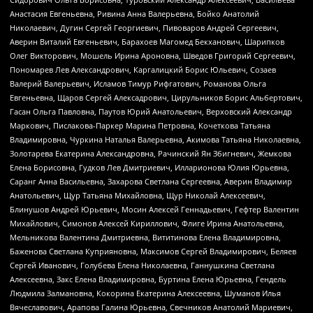
Анастасия Евгеньевна, Ривина Анна Валерьевна, Бойко Анатолий
Николаевич, Дугин Сергей Георгиевич, Пивоваров Андрей Сергеевич,
Аверин Виталий Евгеньевич, Барахоев Магомед Бекханович, Шарипков
Олег Викторович, Мошель Ирина Ароновна, Шведов Григорий Сергеевич,
Пономарев Лев Александрович, Каргалицкий Борис Юльевич, Созаев
Валерий Валерьевич, Исламов Тимур Рифгатович, Романова Ольга
Евгеньевна, Щаров Сергей Алексадрович, Цирульников Борис Альбертович,
Гасан Ольга Павловна, Паутов Юрий Анатольевич, Верховский Александр
Маркович, Пислакова-Паркер Марина Петровна, Кочеткова Татьяна
Владимировна, Чуркина Наталья Валерьевна, Акимова Татьяна Николаевна,
Золотарева Екатерина Александровна, Рачинский Ян Збигневич, Жемкова
Елена Борисовна, Гудков Лев Дмитриевич, Илларионова Юлия Юрьевна,
Саранг Анна Васильевна, Захарова Светлана Сергеевна, Аверин Владимир
Анатольевич, Щур Татьяна Михайловна, Щур Николай Алексеевич,
Блинушов Андрей Юрьевич, Мосин Алексей Геннадьевич, Гефтер Валентин
Михайлович, Симонов Алексей Кириллович, Флиге Ирина Анатольевна,
Мельникова Валентина Дмитриевна, Вититинова Елена Владимировна,
Баженова Светлана Куприяновна, Максимов Сергей Владимирович, Беляев
Сергей Иванович, Голубева Елена Николаевна, Ганнушкина Светлана
Алексеевна, Закс Елена Владимировна, Буртина Елена Юрьевна, Гендель
Людмила Залмановна, Кокорина Екатерина Алексеевна, Шуманов Илья
Вячеславович, Арапова Галина Юрьевна, Свечников Анатолий Мариевич,