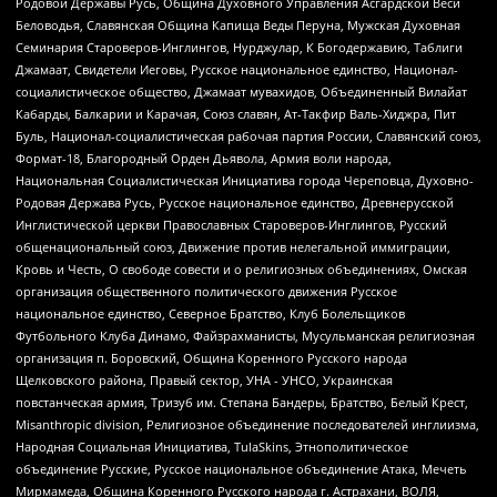
Родовой Державы Русь, Община Духовного Управления Асгардской Веси
Беловодья, Славянская Община Капища Веды Перуна, Мужская Духовная
Семинария Староверов-Инглингов, Нурджулар, К Богодержавию, Таблиги
Джамаат, Свидетели Иеговы, Русское национальное единство, Национал-
социалистическое общество, Джамаат мувахидов, Объединенный Вилайат
Кабарды, Балкарии и Карачая, Союз славян, Ат-Такфир Валь-Хиджра, Пит
Буль, Национал-социалистическая рабочая партия России, Славянский союз,
Формат-18, Благородный Орден Дьявола, Армия воли народа,
Национальная Социалистическая Инициатива города Череповца, Духовно-
Родовая Держава Русь, Русское национальное единство, Древнерусской
Инглистической церкви Православных Староверов-Инглингов, Русский
общенациональный союз, Движение против нелегальной иммиграции,
Кровь и Честь, О свободе совести и о религиозных объединениях, Омская
организация общественного политического движения Русское
национальное единство, Северное Братство, Клуб Болельщиков
Футбольного Клуба Динамо, Файзрахманисты, Мусульманская религиозная
организация п. Боровский, Община Коренного Русского народа
Щелковского района, Правый сектор, УНА - УНСО, Украинская
повстанческая армия, Тризуб им. Степана Бандеры, Братство, Белый Крест,
Misanthropic division, Религиозное объединение последователей инглиизма,
Народная Социальная Инициатива, TulaSkins, Этнополитическое
объединение Русские, Русское национальное объединение Атака, Мечеть
Мирмамеда, Община Коренного Русского народа г. Астрахани, ВОЛЯ,