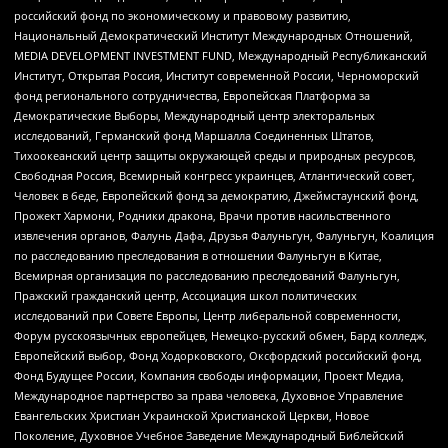
российский фонд по экономическому и правовому развитию,
Национальный Демократический Институт Международных Отношений,
MEDIA DEVELOPMENT INVESTMENT FUND, Международный Республиканский
Институт, Открытая Россия, Институт современной России, Черноморский
фонд регионального сотрудничества, Европейская Платформа за
Демократические Выборы, Международный центр электоральных
исследований, Германский фонд Маршалла Соединенных Штатов,
Тихоокеанский центр защиты окружающей среды и природных ресурсов,
Свободная Россия, Всемирный конгресс украинцев, Атлантический совет,
Человек в беде, Европейский фонд за демократию, Джеймстаунский фонд,
Прожект Хармони, Родники дракона, Врачи против насильственного
извлечения органов, Фалунь Дафа, Друзья Фалуньгун, Фалуньгун, Коалиция
по расследованию преследования в отношении Фалуньгун в Китае,
Всемирная организация по расследованию преследований Фалуньгун,
Пражский гражданский центр, Ассоциация школ политических
исследований при Совете Европы, Центр либеральной современности,
Форум русскоязычных европейцев, Немецко-русский обмен, Бард колледж,
Европейский выбор, Фонд Ходорковского, Оксфордский российский фонд,
Фонд Будущее России, Компания свободы информации, Проект Медиа,
Международное партнерство за права человека, Духовное Управление
Евангельских Христиан Украинской Христианской Церкви, Новое
Поколение, Духовное Учебное Заведение Международный Библейский