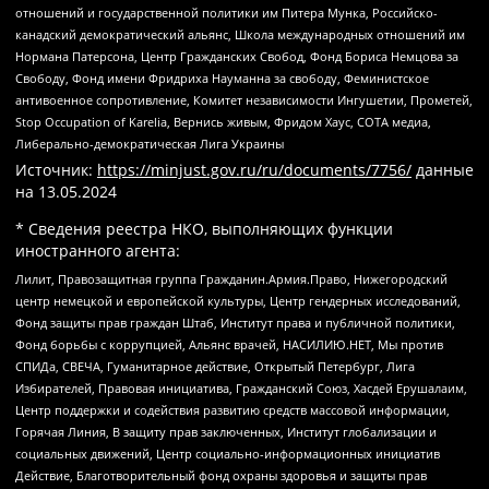
отношений и государственной политики им Питера Мунка, Российско-
канадский демократический альянс, Школа международных отношений им
Нормана Патерсона, Центр Гражданских Свобод, Фонд Бориса Немцова за
Свободу, Фонд имени Фридриха Науманна за свободу, Феминистское
антивоенное сопротивление, Комитет независимости Ингушетии, Прометей,
Stop Occupation of Karelia, Вернись живым, Фридом Хаус, СОТА медиа,
Либерально-демократическая Лига Украины
Источник:
https://minjust.gov.ru/ru/documents/7756/
данные
на
13.05.2024
* Сведения реестра НКО, выполняющих функции
иностранного агента:
Лилит, Правозащитная группа Гражданин.Армия.Право, Нижегородский
центр немецкой и европейской культуры, Центр гендерных исследований,
Фонд защиты прав граждан Штаб, Институт права и публичной политики,
Фонд борьбы с коррупцией, Альянс врачей, НАСИЛИЮ.НЕТ, Мы против
СПИДа, СВЕЧА, Гуманитарное действие, Открытый Петербург, Лига
Избирателей, Правовая инициатива, Гражданский Союз, Хасдей Ерушалаим,
Центр поддержки и содействия развитию средств массовой информации,
Горячая Линия, В защиту прав заключенных, Институт глобализации и
социальных движений, Центр социально-информационных инициатив
Действие, Благотворительный фонд охраны здоровья и защиты прав