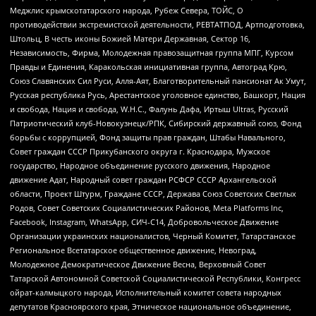
Меджлис крымскотатарского народа, Рубеж Севера, ТОЙС, О
противодействии экстремистской деятельности, РЕВТАТПОД, Артподготовка,
Штольц, В честь иконы Божией Матери Державная, Сектор 16,
Независимость, Фирма, Молодежная правозащитная группа МПГ, Курсом
Правды и Единения, Каракольская инициативная группа, Автоград Крю,
Союз Славянских Сил Руси, Алля-Аят, Благотворительный пансионат Ак Умут,
Русская республика Русь, Арестантское уголовное единство, Башкорт, Нация
и свобода, Нация и свобода, W.H.С., Фалунь Дафа, Иртыш Ultras, Русский
Патриотический клуб-Новокузнецк/РПК, Сибирский державный союз, Фонд
борьбы с коррупцией, Фонд защиты прав граждан, Штабы Навального,
Совет граждан СССР Прикубанского округа г. Краснодара, Мужское
государство, Народное объединение русского движения, Народное
движение Адат, Народный совет граждан РСФСР СССР Архангельской
области, Проект Штурм, Граждане СССР, Держава Союз Советских Светлых
Родов, Совет Советских Социалистических Районов, Meta Platforms Inc,
Facebook, Instagram, WhatsApp, СИЧ-С14, Добровольческое Движение
Организации украинских националистов, Черный Комитет, Татарстанское
Региональное Всетатарское общественное движение, Невоград,
Молодежное Демократическое Движение Весна, Верховный Совет
Татарской Автономной Советской Социалистической Республики, Конгресс
ойрат-калмыцкого народа, Исполнительный комитет совета народных
депутатов Красноярского края, Этническое национальное объединение,