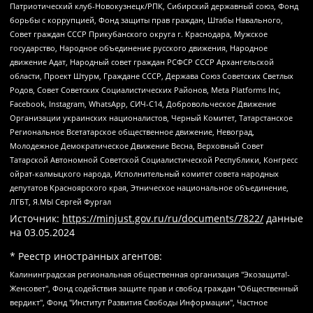
Патриотический клуб-Новокузнецк/РПК, Сибирский державный союз, Фонд
борьбы с коррупцией, Фонд защиты прав граждан, Штабы Навального,
Совет граждан СССР Прикубанского округа г. Краснодара, Мужское
государство, Народное объединение русского движения, Народное
движение Адат, Народный совет граждан РСФСР СССР Архангельской
области, Проект Штурм, Граждане СССР, Держава Союз Советских Светлых
Родов, Совет Советских Социалистических Районов, Meta Platforms Inc,
Facebook, Instagram, WhatsApp, СИЧ-С14, Добровольческое Движение
Организации украинских националистов, Черный Комитет, Татарстанское
Региональное Всетатарское общественное движение, Невоград,
Молодежное Демократическое Движение Весна, Верховный Совет
Татарской Автономной Советской Социалистической Республики, Конгресс
ойрат-калмыцкого народа, Исполнительный комитет совета народных
депутатов Красноярского края, Этническое национальное объединение,
ЛГБТ, Я.МЫ Сергей Фургал
Источник:
https://minjust.gov.ru/ru/documents/7822/
данные
на
03.05.2024
* Реестр иностранных агентов:
Калининградская региональная общественная организация "Экозащита!-Женсовет", Фонд содействия защите прав и свобод граждан "Общественный вердикт", Фонд "Институт Развития Свободы Информации", Частное учреждение "Информационное агентство МЕМО. РУ", Региональная общественная организация "Общественная комиссия по сохранению наследия академика Сахарова", Фонд поддержки свободы прессы, Санкт-Петербургская общественная правозащитная организация "Гражданский контроль", Межрегиональная общественная организация "Информационно-просветительский центр "Мемориал", Региональный Фонд "Центр Защиты Прав Средств Массовой Информации", с 05.12.2023 Фонд "Центр Защиты Прав Средств массовой информации", Региональная общественная благотворительная организация помощи беженцам и мигрантам "Гражданское содействие", Негосударственное образовательное учреждение дополнительного профессионального образования (повышение квалификации) специалистов "АКАДЕМИЯ ПО ПРАВАМ ЧЕЛОВЕКА", Свердловская региональная общественная организация "Сутяжник", Автономная некоммерческая организация "Центр независимых социологических исследований", Союз общественных объединений "Российский исследовательский центр по правам человека", Региональное общественное учреждение научно-информационный центр "МЕМОРИАЛ", Некоммерческая организация "Фонд защиты гласности", Автономная некоммерческая организация "Институт прав человека", Городская общественная организация "Екатеринбургское общество "МЕМОРИАЛ", Городская общественная организация "Рязанское историко-просветительское и правозащитное общество "Мемориал" (Рязанский Мемориал), Челябинский региональный орган общественной самодеятельности – женское общественное объединение "Женщины Евразии", Челябинский региональный орган общественной самодеятельности "Уральская правозащитная группа", Фонд содействия защите здоровья и социальной справедливости имени Андрея Рылькова, Автономная Некоммерческая Организация "Аналитический Центр Юрия Левады", Автономная некоммерческая организация социальной поддержки населения "Проект Апрель", Региональная общественная организация помощи женщинам и детям, находящимся в кризисной ситуации "Информационно-методический центр "Анна", Фонд содействия развитию массовых коммуникаций и правовому просвещению "Так-так-Так", Фонд содействия устойчивому развитию "Серебряная тайга", Свердловский региональный общественный фонд социальных проектов "Новое время", "Idel.Реалии", Кавказ.Реалии, Крым.Реалии, Телеканал Настоящее Время, Татаро-башкирская служба Радио Свобода (Azatliq Radiosi), Радио Свободная Европа/Радио Свобода (PCE/PC), "Сибирь.Реалии", "Фактограф", Благотворительный фонд помощи осужденным и их семьям, Автономная некоммерческая организация "Институт глобализации и социальных движений", Фонд "В защиту прав заключенных", Частное учреждение "Центр поддержки и содействия развитию средств массовой информации", Пензенский региональный общественный благотворительный фонд "Гражданский союз", "Север.Реалии", Некоммерческая организация Фонд "Правовая инициатива", Общество с ограниченной ответственностью "Радио Свободная Европа/Радио Свобода", Чешское информационное агентство "MEDIUM-ORIENT", Красноярская региональная общественная организация "Мы против СПИДа", Камалягин Денис Николаевич, Маркелов Сергей Евгеньевич, Пономарев Лев Александрович, Савицкая Людмила Алексеевна, Автономная некоммерческая организация "Центр по работе с проблемой насилия "НАСИЛИЮ.НЕТ", Межрегиональный профессиональный союз работников здравоохранения "Альянс врачей", Юридическое лицо, зарегистрированное в Латвийской Республике, SIA "Medusa Project" (регистрационный номер 40103797863, дата регистрации 10.06.2014), Некоммерческая организация "Фонд по борьбе с коррупцией", Автономная некоммерческая организация "Институт права и публичной политики", Баданин Роман Сергеевич, Гликин Максим Александрович, Железнова Мария Михайловна, Лукьянова Юлия Сергеевна, Маетная Елизавета Витальевна, Маняхин Петр Борисович, Чуракова Ольга Владимировна, Ярош Юлия Петровна, Юридическое лицо "The Insider SIA", зарегистрированное в Риге, Латвийская Республика (дата регистрации 26.06.2015), являющееся администратором доменного имени интернет-издания "The Insider SIA", https://theins.ru, Постернак Алексей Евгеньевич, Рубин Михаил Аркадьевич, Анин Роман Александрович, Юридическое лицо Istories fonds, зарегистрированное в Латвийской Республике (регистрационный номер 50008295751, дата регистрации 24.02.2020), Великовский Дмитрий Александрович, Долинина Ирина Николаевна, Мароховская Алеся Алексеевна, Шлейнов Роман Юрьевич, Шмагун Олеся Валентиновна, Общество с ограниченной ответственностью "Альтаир 2021", Общество с ограниченной ответственностью "Вега 2021", Общество с ограниченной ответственностью "Главный редактор 2021", Общество с ограниченной ответственностью "Ромашки монолит", Важенков Артем Валерьевич, Ивановская областная общественная организация "Центр гендерных исследований", Гурман Юрий Альбертович, Медиапроект "ОВД-Инфо", Егоров Владимир Владимирович, Жилинский Владимир Александрович, Общество с ограниченной ответственностью "ЗП", Иванова София Юрьевна, Карезина Инна Павловна, Кильтау Екатерина Викторовна, Петров Алексей Викторович, Пискунов Сергей Евгеньевич, Смирнов Сергей Сергеевич, Тихонов Михаил Сергеевич, Общество с ограниченной ответственностью "ЖУРНАЛИСТ-ИНОСТРАННЫЙ АГЕНТ", Арапова Галина Юрьевна, Вольтская Татьяна Анатольевна, Американская компания "Mason G.E.S. Anonymous Foundation" (США), являющаяся владельцем интернет-издания https://mnews.world/, Компания "Stichting Bellingcat", зарегистрированная в Нидерландах (дата регистрации 11.07.2018), Захаров Андрей Вячеславович, Клепиковская Екатерина Дмитриевна, Общество с ограниченной ответственностью "МЕМО", Перл Роман Александрович, Симонов Евгений Алексеевич, Соловьева Елена Анатольевна, Сотников Даниил Владимирович, Сурначева Елизавета Дмитриевна, Автономная некоммерческая организация по защите прав человека и информированию населения "Якутия – Наше Мнение", Общество с ограниченной ответственностью "Москоу диджитал медиа", с 26.01.2023 Общество с ограниченной ответственностью "Чайка Белые сады", Ветошкина Валерия Валерьевна, Заговора Максим Александрович, Межрегиональное общественное движение "Российская ЛГБТ - сеть", Оленичев Максим Владимирович, Павлов Иван Юрьевич, Скворцова Елена Сергеевна, Общество с ограниченной ответственностью "Как бы инагент", Кочетков Игорь Викторович, Общество с ограниченной ответственностью "Честные выборы", Еланчик Олег Александрович, Общество с ограниченной ответственностью "Нобелевский призыв", Гималова Регина Эмилевна, Григорьев Андрей Валерьевич, Григорьева Алина Александровна, Ассоциация по содействию защите прав призывников, альтернативнослужащих и военнослужащих "Правозащитная группа "Гражданин.Армия.Право", Хисамова Регина Фаритовна, Автономная некоммерческая организация по реализации социально-правовых программ "Лилит", Дальневосточное общественное движение "Маяк", Санкт-Петербургская ЛГБТ-инициативная группа "Выход", Инициативная группа ЛГБТ+ "Реверс", Алексеев Андрей Викторович, Бекбулатова Таисия Львовна, Беляев Иван Михайлович, Владыкина Елена Сергеевна, Гельман Марат Александрович, Никульшина Вероника Юрьевна, Толоконникова Надежда Андреевна, Шендерович Виктор Анатольевич, Общество с ограниченной ответственностью "Данное сообщение", Общество с ограниченной ответственностью Издательский дом "Новая глава", Айнбиндер Александра Александровна, Московский комьюнити-центр для ЛГБТ+инициатив, Благотворительный фонд развития филантропии, Deutsche Welle (Германия, Kurt-Schumacher-Strasse 3, 53113 Bonn), Борзунова Мария Михайловна, Воробьев Виктор Викторович, Голубева Анна Львовна, Константинова Алла Михайловна, Малкова Ирина Владимировна, Мурадов Мурад Абдулгалимович, Осетинская Елизавета Николаевна, Понасенков Евгений Николаевич, Ганапольский Матвей Юрьевич, Киселев Евгений Алексеевич, Борухович Ирина Григорьевна, Дремин Иван Тимофеевич, Дубровский Дмитрий Викторович, Красноярская региональная общественная организация поддержки и развития альтернативных образовательных технологий и межкультурных коммуникаций "ИНТЕРРА", Маяковская Екатерина Алексеевна, Фейгин Марк Захарович, Филимонов Андрей Викторович, Дзугкоева Регина Николаевна, Доброхотов Роман Александрович, Дудь Юрий Александрович, Елкин Сергей Владимирович, Кругликов Кирилл Игоревич, Сабунаева Мария Леонидовна, Семенов Алексей Владимирович, Шаинян Карен Багратович, Шульман Екатерина Михайловна, Асафьев Артур Валерьевич, Вахштайн Виктор Семенович, Венедиктов Алексей Алексеевич, Лушникова Екатерина Евгеньевна, Волков Леонид Михайлович, Невзоров Александр Глебович, Пархоменко Сергей Борисович, Сироткин Ярослав Николаевич, Кара-Мурза Владимир Владимирович, Баранова Наталья Владимировна, Гозман Леонид Яковлевич, Кагарлицкий Борис Юльевич, Климарев Михаил Валерьевич, Милов Владимир Станиславович, Автономная некоммерческая организация Краснодарский центр современного искусства "Типография", Моргенштерн Алишер Тагирович, Соболь Любовь Эдуардовна, Общество с ограниченной ответственностью "ЛИЗА НОРМ", Каспаров Гарри Кимович, Ходорковский Михаил Борисович, Общество с ограниченной ответственностью "Апрельские тезисы", Данилович Ирина Брониславовна, Кашин Олег Владимирович, Петров Николай Владимирович, Пивоваров Алексей Владимирович, Соколов Михаил Владимирович, Цветкова Юлия Владимировна, Чичваркин Евгений Александрович, Комитет против пыток/Команда против пыток, Общество с ограниченной ответственностью "Первый научный", Общество с ограниченной ответственностью "Вертолет и ко", Белоцерковская Вероника Борисовна, Кац Максим Евгеньевич, Лазарева Татьяна Юрьевна, Шаведдинов Руслан Табризович, Яшин Илья Валерьевич, Общество с ограниченной ответственностью "Иноагент ААВ", Алешковский Дмитрий Петрович, Альбац Евгения Марковна, Быков Дмитрий Львович, Галямина Юлия Евгеньевна, Лойко Сергей Леонидович, Мартынов Кирилл Константинович, Медведев Сергей Александрович, Крашенинников Федор Геннадиевич, Гордеева Катерина Вл