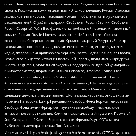
Совет, Центр анализа европейской политики, Академическая сеть Восточная
Европа, Российский комитет действия, РЭНД корпорейшн, Русская Америка
за демократию в России, Настоящая Россия, Глобальная сеть журналистов-
расследователей, Служба поддержки, Свободная Россия Берлин, Свободная
Россия Северный Рейн-Вестфалия, Фонд глобальной помощи, Антивоенный
комитет России, Russie-Libertes, La Asocicion de Rusos Libres, Союз за
возвращение Северных территорий, Крымскотатарский Ресурсный Центр,
Глобальный союз IndustriALL, Russian Election Monitor, Article 19, Мнение
медиа, Федерация анархического черного креста, Радио Свободная Европа,
Германское общество изучения Восточной Европы, Фонд имени Фридриха
Эберта, XZ gGmbH, Мобильная академия поддержки гендерной демократии
и миротворчества, Форум имени Льва Копелева, American Councils for
International Education, Cultural Vistas, Institute of International Education,
Антивоенное движение Антальи, Открытый диалог, Школа международных
отношений и государственной политики им Питера Мунка, Российско-
канадский демократический альянс, Школа международных отношений им
Нормана Патерсона, Центр Гражданских Свобод, Фонд Бориса Немцова за
Свободу, Фонд имени Фридриха Науманна за свободу, Феминистское
антивоенное сопротивление, Комитет независимости Ингушетии, Прометей,
Stop Occupation of Karelia, Вернись живым, Фридом Хаус, СОТА медиа,
Либерально-демократическая Лига Украины
Источник:
https://minjust.gov.ru/ru/documents/7756/
данные