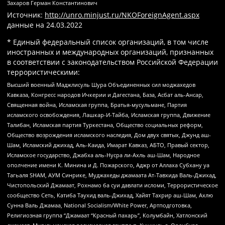
Захаров Герман Константинович
Источник:
http://unro.minjust.ru/NKOForeignAgent.aspx
данные на
24.03.2022
* Единый федеральный список организаций, в том числе
иностранных и международных организаций, признанных
в соответствии с законодательством Российской Федерации
террористическими:
Высший военный Маджлисуль Шура Объединенных сил моджахедов
Кавказа, Конгресс народов Ичкерии и Дагестана, База, Асбат аль-Ансар,
Священная война, Исламская группа, Братья-мусульмане, Партия
исламского освобождения, Лашкар-И-Тайба, Исламская группа, Движение
Талибан, Исламская партия Туркестана, Общество социальных реформ,
Общество возрождения исламского наследия, Дом двух святых, Джунд аш-
Шам, Исламский джихад, Аль-Каида, Имарат Кавказ, АБТО, Правый сектор,
Исламское государство, Джабха аль-Нусра ли-Ахль аш-Шам, Народное
ополчение имени К. Минина и Д. Пожарского, Аджр от Аллаха Субхану уа
Тагьаля SHAM, АУМ Синрике, Муджахеды джамаата Ат-Тавхида Валь-Джихад,
Чистопольский Джамаат, Рохнамо ба суи давлати исломи, Террористическое
сообщество Сеть, Катиба Таухид валь-Джихад, Хайят Тахрир аш-Шам, Ахлю
Сунна Валь Джамаа, National Socialism/White Power, Артподготовка,
Религиозная группа “Джамаат “Красный пахарь”, Колумбайн, Хатлонский