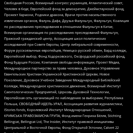
Свободная Россия, Всемирный конгресс украинцев, Атлантический совет,
Человек в беде, Европейский фонд за демократию, Джеймстаунский фонд,
Прожект Хармони, Родники дракона, Врачи против насильственного
извлечения органов, Фалунь Дафа, Друзья Фалуньгун, Фалуньгун, Коалиция
по расследованию преследования в отношении Фалуньгун в Китае,
Всемирная организация по расследованию преследований Фалуньгун,
Пражский гражданский центр, Ассоциация школ политических
исследований при Совете Европы, Центр либеральной современности,
Форум русскоязычных европейцев, Немецко-русский обмен, Бард колледж,
Европейский выбор, Фонд Ходорковского, Оксфордский российский фонд,
Фонд Будущее России, Компания свободы информации, Проект Медиа,
Международное партнерство за права человека, Духовное Управление
Евангельских Христиан Украинской Христианской Церкви, Новое
Поколение, Духовное Учебное Заведение Международный Библейский
Колледж, Международное христианское движение, Всемирный Институт
Саентологических Предприятий, Церковь Духовной Технологии,
Европейская сеть организаций по наблюдению за выборами, Республика
Польша, СВОБОДНЫЙ ИДЕЛЬ-УРАЛ, Ассоциация развития журналистики,
IStories fonds, Королевский Институт Международных Отношений,
КРИМСЬКА ПРАВОЗАХИСНА ГРУПА, Фонд имени Генриха Бёлля, Stichting
Bellingcat, Bellingcat Ltd, The Insider, Институт правовой инициативы
Центральной и Восточной Европы, Фонд Открытой Эстонии, Calvert 22