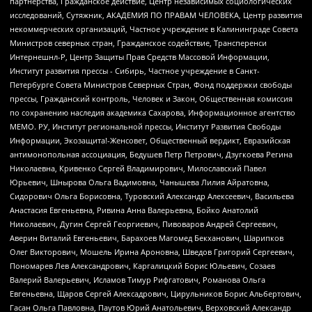
партнерства, Гражданское действие, Центр независимых социологических
исследований, Сутяжник, АКАДЕМИЯ ПО ПРАВАМ ЧЕЛОВЕКА, Центр развития
некоммерческих организаций, Частное учреждение в Калининграде Совета
Министров северных стран, Гражданское содействие, Трансперенси
Интернешнл-Р, Центр Защиты Прав Средств Массовой Информации,
Институт развития прессы - Сибирь, Частное учреждение в Санкт-
Петербурге Совета Министров Северных Стран, Фонд поддержки свободы
прессы, Гражданский контроль, Человек и Закон, Общественная комиссия
по сохранению наследия академика Сахарова, Информационное агентство
МЕМО. РУ, Институт региональной прессы, Институт Развития Свободы
Информации, Экозащита!-Женсовет, Общественный вердикт, Евразийская
антимонопольная ассоциация, Бедушев Петр Петрович, Дзугкоева Регина
Николаевна, Кривенко Сергей Владимирович, Милославский Павел
Юрьевич, Шнырова Ольга Вадимовна, Чанышева Лилия Айратовна,
Сидорович Ольга Борисовна, Туровский Александр Алексеевич, Васильева
Анастасия Евгеньевна, Ривина Анна Валерьевна, Бойко Анатолий
Николаевич, Дугин Сергей Георгиевич, Пивоваров Андрей Сергеевич,
Аверин Виталий Евгеньевич, Барахоев Магомед Бекханович, Шарипков
Олег Викторович, Мошель Ирина Ароновна, Шведов Григорий Сергеевич,
Пономарев Лев Александрович, Каргалицкий Борис Юльевич, Созаев
Валерий Валерьевич, Исламов Тимур Рифгатович, Романова Ольга
Евгеньевна, Щаров Сергей Алексадрович, Цирульников Борис Альбертович,
Гасан Ольга Павловна, Паутов Юрий Анатольевич, Верховский Александр