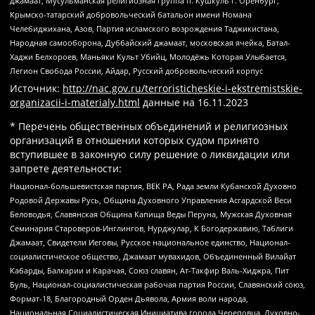
джамаат, Мусульманская религиозная группа п. Кушкуль г. Оренбург,
Крымско-татарский добровольческий батальон имени Номана
Челебиджихана, Азов, Партия исламского возрождения Таджикистана,
Народная самооборона, Дуббайский джамаат, московская ячейка, Батал-
Хаджи Белхороев, Маньяки Культ Убийц, Молодёжь Которая Улыбается,
Легион Свобода России, Айдар, Русский добровольческий корпус
Источник:
http://nac.gov.ru/terroristicheskie-i-ekstremistskie-
organizacii-i-materialy.html
данные на
16.11.2023
* Перечень общественных объединений и религиозных
организаций в отношении которых судом принято
вступившее в законную силу решение о ликвидации или
запрете деятельности:
Национал-большевистская партия, ВЕК РА, Рада земли Кубанской Духовно
Родовой Державы Русь, Община Духовного Управления Асгардской Веси
Беловодья, Славянская Община Капища Веды Перуна, Мужская Духовная
Семинария Староверов-Инглингов, Нурджулар, К Богодержавию, Таблиги
Джамаат, Свидетели Иеговы, Русское национальное единство, Национал-
социалистическое общество, Джамаат мувахидов, Объединенный Вилайат
Кабарды, Балкарии и Карачая, Союз славян, Ат-Такфир Валь-Хиджра, Пит
Буль, Национал-социалистическая рабочая партия России, Славянский союз,
Формат-18, Благородный Орден Дьявола, Армия воли народа,
Национальная Социалистическая Инициатива города Череповца, Духовно-