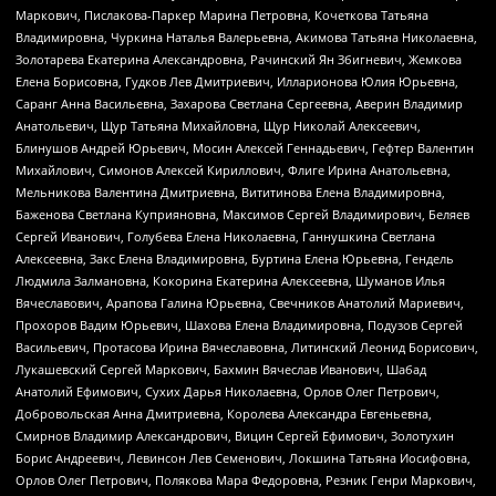
Маркович, Пислакова-Паркер Марина Петровна, Кочеткова Татьяна
Владимировна, Чуркина Наталья Валерьевна, Акимова Татьяна Николаевна,
Золотарева Екатерина Александровна, Рачинский Ян Збигневич, Жемкова
Елена Борисовна, Гудков Лев Дмитриевич, Илларионова Юлия Юрьевна,
Саранг Анна Васильевна, Захарова Светлана Сергеевна, Аверин Владимир
Анатольевич, Щур Татьяна Михайловна, Щур Николай Алексеевич,
Блинушов Андрей Юрьевич, Мосин Алексей Геннадьевич, Гефтер Валентин
Михайлович, Симонов Алексей Кириллович, Флиге Ирина Анатольевна,
Мельникова Валентина Дмитриевна, Вититинова Елена Владимировна,
Баженова Светлана Куприяновна, Максимов Сергей Владимирович, Беляев
Сергей Иванович, Голубева Елена Николаевна, Ганнушкина Светлана
Алексеевна, Закс Елена Владимировна, Буртина Елена Юрьевна, Гендель
Людмила Залмановна, Кокорина Екатерина Алексеевна, Шуманов Илья
Вячеславович, Арапова Галина Юрьевна, Свечников Анатолий Мариевич,
Прохоров Вадим Юрьевич, Шахова Елена Владимировна, Подузов Сергей
Васильевич, Протасова Ирина Вячеславовна, Литинский Леонид Борисович,
Лукашевский Сергей Маркович, Бахмин Вячеслав Иванович, Шабад
Анатолий Ефимович, Сухих Дарья Николаевна, Орлов Олег Петрович,
Добровольская Анна Дмитриевна, Королева Александра Евгеньевна,
Смирнов Владимир Александрович, Вицин Сергей Ефимович, Золотухин
Борис Андреевич, Левинсон Лев Семенович, Локшина Татьяна Иосифовна,
Орлов Олег Петрович, Полякова Мара Федоровна, Резник Генри Маркович,