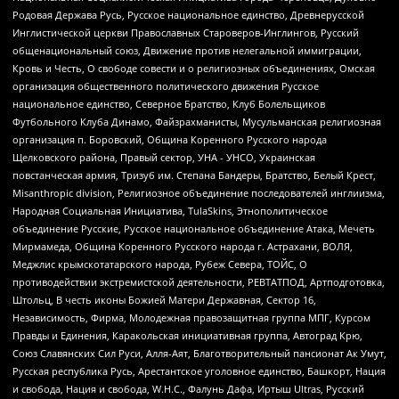
Родовая Держава Русь, Русское национальное единство, Древнерусской
Инглистической церкви Православных Староверов-Инглингов, Русский
общенациональный союз, Движение против нелегальной иммиграции,
Кровь и Честь, О свободе совести и о религиозных объединениях, Омская
организация общественного политического движения Русское
национальное единство, Северное Братство, Клуб Болельщиков
Футбольного Клуба Динамо, Файзрахманисты, Мусульманская религиозная
организация п. Боровский, Община Коренного Русского народа
Щелковского района, Правый сектор, УНА - УНСО, Украинская
повстанческая армия, Тризуб им. Степана Бандеры, Братство, Белый Крест,
Misanthropic division, Религиозное объединение последователей инглиизма,
Народная Социальная Инициатива, TulaSkins, Этнополитическое
объединение Русские, Русское национальное объединение Атака, Мечеть
Мирмамеда, Община Коренного Русского народа г. Астрахани, ВОЛЯ,
Меджлис крымскотатарского народа, Рубеж Севера, ТОЙС, О
противодействии экстремистской деятельности, РЕВТАТПОД, Артподготовка,
Штольц, В честь иконы Божией Матери Державная, Сектор 16,
Независимость, Фирма, Молодежная правозащитная группа МПГ, Курсом
Правды и Единения, Каракольская инициативная группа, Автоград Крю,
Союз Славянских Сил Руси, Алля-Аят, Благотворительный пансионат Ак Умут,
Русская республика Русь, Арестантское уголовное единство, Башкорт, Нация
и свобода, Нация и свобода, W.H.С., Фалунь Дафа, Иртыш Ultras, Русский