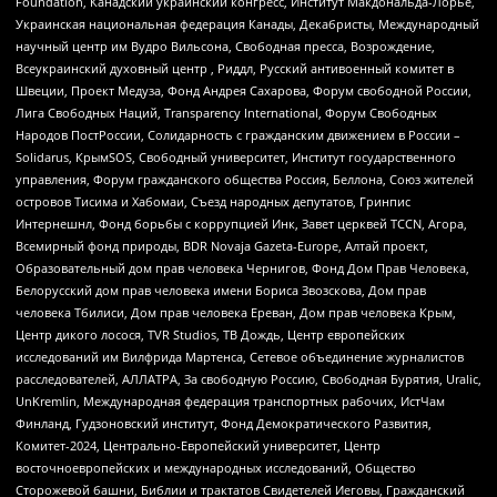
Foundation, Канадский украинский конгресс, Институт Макдональда-Лорье,
Украинская национальная федерация Канады, Декабристы, Международный
научный центр им Вудро Вильсона, Свободная пресса, Возрождение,
Всеукраинский духовный центр , Риддл, Русский антивоенный комитет в
Швеции, Проект Медуза, Фонд Андрея Сахарова, Форум свободной России,
Лига Свободных Наций, Transparеncy International, Форум Свободных
Народов ПостРоссии, Солидарность с гражданским движением в России –
Solidarus, КрымSOS, Свободный университет, Институт государственного
управления, Форум гражданского общества Россия, Беллона, Союз жителей
островов Тисима и Хабомаи, Съезд народных депутатов, Гринпис
Интернешнл, Фонд борьбы с коррупцией Инк, Завет церквей TCCN, Агора,
Всемирный фонд природы, BDR Novaja Gazeta-Europe, Алтай проект,
Образовательный дом прав человека Чернигов, Фонд Дом Прав Человека,
Белорусский дом прав человека имени Бориса Звозскова, Дом прав
человека Тбилиси, Дом прав человека Ереван, Дом прав человека Крым,
Центр дикого лосося, TVR Studios, ТВ Дождь, Центр европейских
исследований им Вилфрида Мартенса, Сетевое объединение журналистов
расследователей, АЛЛАТРА, За свободную Россию, Свободная Бурятия, Uralic,
UnKremlin, Международная федерация транспортных рабочих, ИстЧам
Финланд, Гудзоновский институт, Фонд Демократического Развития,
Комитет-2024, Центрально-Европейский университет, Центр
восточноевропейских и международных исследований, Общество
Сторожевой башни, Библии и трактатов Свидетелей Иеговы, Гражданский