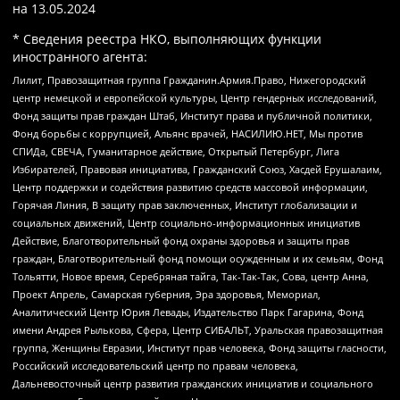
на
13.05.2024
* Сведения реестра НКО, выполняющих функции
иностранного агента:
Лилит, Правозащитная группа Гражданин.Армия.Право, Нижегородский
центр немецкой и европейской культуры, Центр гендерных исследований,
Фонд защиты прав граждан Штаб, Институт права и публичной политики,
Фонд борьбы с коррупцией, Альянс врачей, НАСИЛИЮ.НЕТ, Мы против
СПИДа, СВЕЧА, Гуманитарное действие, Открытый Петербург, Лига
Избирателей, Правовая инициатива, Гражданский Союз, Хасдей Ерушалаим,
Центр поддержки и содействия развитию средств массовой информации,
Горячая Линия, В защиту прав заключенных, Институт глобализации и
социальных движений, Центр социально-информационных инициатив
Действие, Благотворительный фонд охраны здоровья и защиты прав
граждан, Благотворительный фонд помощи осужденным и их семьям, Фонд
Тольятти, Новое время, Серебряная тайга, Так-Так-Так, Сова, центр Анна,
Проект Апрель, Самарская губерния, Эра здоровья, Мемориал,
Аналитический Центр Юрия Левады, Издательство Парк Гагарина, Фонд
имени Андрея Рылькова, Сфера, Центр СИБАЛЬТ, Уральская правозащитная
группа, Женщины Евразии, Институт прав человека, Фонд защиты гласности,
Российский исследовательский центр по правам человека,
Дальневосточный центр развития гражданских инициатив и социального