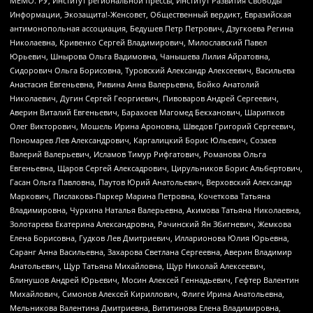
МЕМО. РУ, Институт региональной прессы, Институт Развития Свободы
Информации, Экозащита!-Женсовет, Общественный вердикт, Евразийская
антимонопольная ассоциация, Бедушев Петр Петрович, Дзугкоева Регина
Николаевна, Кривенко Сергей Владимирович, Милославский Павел
Юрьевич, Шнырова Ольга Вадимовна, Чанышева Лилия Айратовна,
Сидорович Ольга Борисовна, Туровский Александр Алексеевич, Васильева
Анастасия Евгеньевна, Ривина Анна Валерьевна, Бойко Анатолий
Николаевич, Дугин Сергей Георгиевич, Пивоваров Андрей Сергеевич,
Аверин Виталий Евгеньевич, Барахоев Магомед Бекханович, Шарипков
Олег Викторович, Мошель Ирина Ароновна, Шведов Григорий Сергеевич,
Пономарев Лев Александрович, Каргалицкий Борис Юльевич, Созаев
Валерий Валерьевич, Исламов Тимур Рифгатович, Романова Ольга
Евгеньевна, Щаров Сергей Алексадрович, Цирульников Борис Альбертович,
Гасан Ольга Павловна, Паутов Юрий Анатольевич, Верховский Александр
Маркович, Пислакова-Паркер Марина Петровна, Кочеткова Татьяна
Владимировна, Чуркина Наталья Валерьевна, Акимова Татьяна Николаевна,
Золотарева Екатерина Александровна, Рачинский Ян Збигневич, Жемкова
Елена Борисовна, Гудков Лев Дмитриевич, Илларионова Юлия Юрьевна,
Саранг Анна Васильевна, Захарова Светлана Сергеевна, Аверин Владимир
Анатольевич, Щур Татьяна Михайловна, Щур Николай Алексеевич,
Блинушов Андрей Юрьевич, Мосин Алексей Геннадьевич, Гефтер Валентин
Михайлович, Симонов Алексей Кириллович, Флиге Ирина Анатольевна,
Мельникова Валентина Дмитриевна, Вититинова Елена Владимировна,