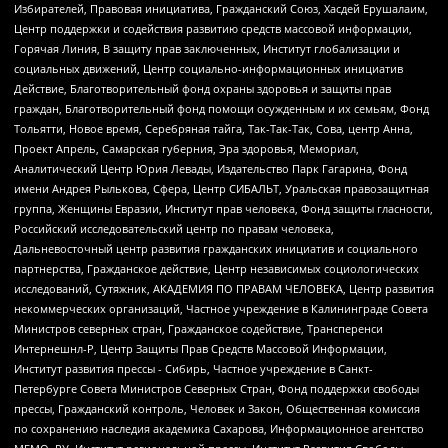
Избирателей, Правовая инициатива, Гражданский Союз, Хасдей Ерушалаим,
Центр поддержки и содействия развитию средств массовой информации,
Горячая Линия, В защиту прав заключенных, Институт глобализации и
социальных движений, Центр социально-информационных инициатив
Действие, Благотворительный фонд охраны здоровья и защиты прав
граждан, Благотворительный фонд помощи осужденным и их семьям, Фонд
Тольятти, Новое время, Серебряная тайга, Так-Так-Так, Сова, центр Анна,
Проект Апрель, Самарская губерния, Эра здоровья, Мемориал,
Аналитический Центр Юрия Левады, Издательство Парк Гагарина, Фонд
имени Андрея Рылькова, Сфера, Центр СИБАЛЬТ, Уральская правозащитная
группа, Женщины Евразии, Институт прав человека, Фонд защиты гласности,
Российский исследовательский центр по правам человека,
Дальневосточный центр развития гражданских инициатив и социального
партнерства, Гражданское действие, Центр независимых социологических
исследований, Сутяжник, АКАДЕМИЯ ПО ПРАВАМ ЧЕЛОВЕКА, Центр развития
некоммерческих организаций, Частное учреждение в Калининграде Совета
Министров северных стран, Гражданское содействие, Трансперенси
Интернешнл-Р, Центр Защиты Прав Средств Массовой Информации,
Институт развития прессы - Сибирь, Частное учреждение в Санкт-
Петербурге Совета Министров Северных Стран, Фонд поддержки свободы
прессы, Гражданский контроль, Человек и Закон, Общественная комиссия
по сохранению наследия академика Сахарова, Информационное агентство