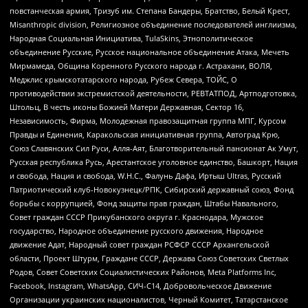
повстанческая армия, Тризуб им. Степана Бандеры, Братство, Белый Крест,
Misanthropic division, Религиозное объединение последователей инглиизма,
Народная Социальная Инициатива, TulaSkins, Этнополитическое
объединение Русские, Русское национальное объединение Атака, Мечеть
Мирмамеда, Община Коренного Русского народа г. Астрахани, ВОЛЯ,
Меджлис крымскотатарского народа, Рубеж Севера, ТОЙС, О
противодействии экстремистской деятельности, РЕВТАТПОД, Артподготовка,
Штольц, В честь иконы Божией Матери Державная, Сектор 16,
Независимость, Фирма, Молодежная правозащитная группа МПГ, Курсом
Правды и Единения, Каракольская инициативная группа, Автоград Крю,
Союз Славянских Сил Руси, Алля-Аят, Благотворительный пансионат Ак Умут,
Русская республика Русь, Арестантское уголовное единство, Башкорт, Нация
и свобода, Нация и свобода, W.H.С., Фалунь Дафа, Иртыш Ultras, Русский
Патриотический клуб-Новокузнецк/РПК, Сибирский державный союз, Фонд
борьбы с коррупцией, Фонд защиты прав граждан, Штабы Навального,
Совет граждан СССР Прикубанского округа г. Краснодара, Мужское
государство, Народное объединение русского движения, Народное
движение Адат, Народный совет граждан РСФСР СССР Архангельской
области, Проект Штурм, Граждане СССР, Держава Союз Советских Светлых
Родов, Совет Советских Социалистических Районов, Meta Platforms Inc,
Facebook, Instagram, WhatsApp, СИЧ-С14, Добровольческое Движение
Организации украинских националистов, Черный Комитет, Татарстанское