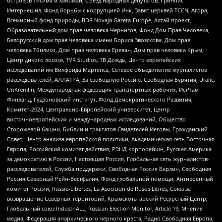
островов Тисима и Хабомаи, Съезд народных депутатов, Гринпис
Интернешнл, Фонд борьбы с коррупцией Инк, Завет церквей TCCN, Агора,
Всемирный фонд природы, BDR Novaja Gazeta-Europe, Алтай проект,
Образовательный дом прав человека Чернигов, Фонд Дом Прав Человека,
Белорусский дом прав человека имени Бориса Звозскова, Дом прав
человека Тбилиси, Дом прав человека Ереван, Дом прав человека Крым,
Центр дикого лосося, TVR Studios, ТВ Дождь, Центр европейских
исследований им Вилфрида Мартенса, Сетевое объединение журналистов
расследователей, АЛЛАТРА, За свободную Россию, Свободная Бурятия, Uralic,
UnKremlin, Международная федерация транспортных рабочих, ИстЧам
Финланд, Гудзоновский институт, Фонд Демократического Развития,
Комитет-2024, Центрально-Европейский университет, Центр
восточноевропейских и международных исследований, Общество
Сторожевой башни, Библии и трактатов Свидетелей Иеговы, Гражданский
Совет, Центр анализа европейской политики, Академическая сеть Восточная
Европа, Российский комитет действия, РЭНД корпорейшн, Русская Америка
за демократию в России, Настоящая Россия, Глобальная сеть журналистов-
расследователей, Служба поддержки, Свободная Россия Берлин, Свободная
Россия Северный Рейн-Вестфалия, Фонд глобальной помощи, Антивоенный
комитет России, Russie-Libertes, La Asocicion de Rusos Libres, Союз за
возвращение Северных территорий, Крымскотатарский Ресурсный Центр,
Глобальный союз IndustriALL, Russian Election Monitor, Article 19, Мнение
медиа, Федерация анархического черного креста, Радио Свободная Европа,