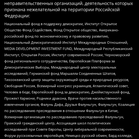
неправительственных организаций, деятельность которых
признана нежелательной на территории Российской
Федерации:
Национальный фонд в поддержку демократии, Институт Открытое
Общество Фонд Содействия, Фонд Открытое общество, Американо-
российский фонд по экономическому и правовому развитию,
Национальный Демократический Институт Международных Отношений,
MEDIA DEVELOPMENT INVESTMENT FUND, Международный Республиканский
Институт, Открытая Россия, Институт современной России, Черноморский
фонд регионального сотрудничества, Европейская Платформа за
Демократические Выборы, Международный центр электоральных
исследований, Германский фонд Маршалла Соединенных Штатов,
Тихоокеанский центр защиты окружающей среды и природных ресурсов,
Свободная Россия, Всемирный конгресс украинцев, Атлантический совет,
Человек в беде, Европейский фонд за демократию, Джеймстаунский фонд,
Прожект Хармони, Родники дракона, Врачи против насильственного
извлечения органов, Фалунь Дафа, Друзья Фалуньгун, Фалуньгун, Коалиция
по расследованию преследования в отношении Фалуньгун в Китае,
Всемирная организация по расследованию преследований Фалуньгун,
Пражский гражданский центр, Ассоциация школ политических
исследований при Совете Европы, Центр либеральной современности,
Форум русскоязычных европейцев, Немецко-русский обмен, Бард колледж,