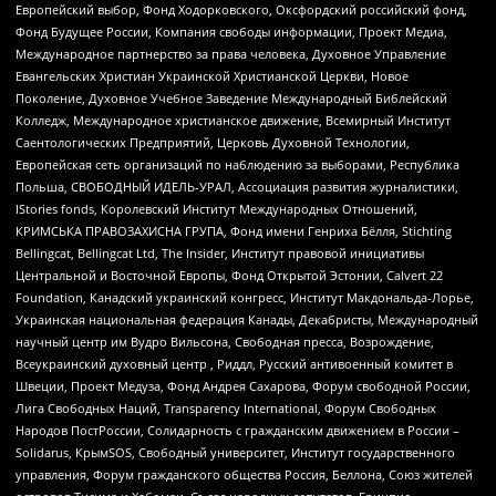
Европейский выбор, Фонд Ходорковского, Оксфордский российский фонд,
Фонд Будущее России, Компания свободы информации, Проект Медиа,
Международное партнерство за права человека, Духовное Управление
Евангельских Христиан Украинской Христианской Церкви, Новое
Поколение, Духовное Учебное Заведение Международный Библейский
Колледж, Международное христианское движение, Всемирный Институт
Саентологических Предприятий, Церковь Духовной Технологии,
Европейская сеть организаций по наблюдению за выборами, Республика
Польша, СВОБОДНЫЙ ИДЕЛЬ-УРАЛ, Ассоциация развития журналистики,
IStories fonds, Королевский Институт Международных Отношений,
КРИМСЬКА ПРАВОЗАХИСНА ГРУПА, Фонд имени Генриха Бёлля, Stichting
Bellingcat, Bellingcat Ltd, The Insider, Институт правовой инициативы
Центральной и Восточной Европы, Фонд Открытой Эстонии, Calvert 22
Foundation, Канадский украинский конгресс, Институт Макдональда-Лорье,
Украинская национальная федерация Канады, Декабристы, Международный
научный центр им Вудро Вильсона, Свободная пресса, Возрождение,
Всеукраинский духовный центр , Риддл, Русский антивоенный комитет в
Швеции, Проект Медуза, Фонд Андрея Сахарова, Форум свободной России,
Лига Свободных Наций, Transparеncy International, Форум Свободных
Народов ПостРоссии, Солидарность с гражданским движением в России –
Solidarus, КрымSOS, Свободный университет, Институт государственного
управления, Форум гражданского общества Россия, Беллона, Союз жителей