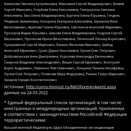
Баженова Светлана Куприяновна, Максимов Сергей Владимирович, Беляев
Сергей Иванович, Голубева Елена Николаевна, Ганнушкина Светлана
Алексеевна, Закс Елена Владимировна, Буртина Елена Юрьевна, Гендель
Людмила Залмановна, Кокорина Екатерина Алексеевна, Шуманов Илья
Вячеславович, Арапова Галина Юрьевна, Свечников Анатолий Мариевич,
Прохоров Вадим Юрьевич, Шахова Елена Владимировна, Подузов Сергей
Васильевич, Протасова Ирина Вячеславовна, Литинский Леонид Борисович,
Лукашевский Сергей Маркович, Бахмин Вячеслав Иванович, Шабад
Анатолий Ефимович, Сухих Дарья Николаевна, Орлов Олег Петрович,
Добровольская Анна Дмитриевна, Королева Александра Евгеньевна,
Смирнов Владимир Александрович, Вицин Сергей Ефимович, Золотухин
Борис Андреевич, Левинсон Лев Семенович, Локшина Татьяна Иосифовна,
Орлов Олег Петрович, Полякова Мара Федоровна, Резник Генри Маркович,
Захаров Герман Константинович
Источник:
http://unro.minjust.ru/NKOForeignAgent.aspx
данные на
24.03.2022
* Единый федеральный список организаций, в том числе
иностранных и международных организаций, признанных
в соответствии с законодательством Российской Федерации
террористическими:
Высший военный Маджлисуль Шура Объединенных сил моджахедов