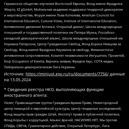
Германское общество изучения Восточной Европы, Фонд имени Фридриха
Эберта, XZ gGmbH, Мобильная академия поддержки гендерной демократии
и миротворчества, Форум имени Льва Копелева, American Councils for
International Education, Cultural Vistas, Institute of International Education,
Антивоенное движение Антальи, Открытый диалог, Школа международных
отношений и государственной политики им Питера Мунка, Российско-
канадский демократический альянс, Школа международных отношений им
Нормана Патерсона, Центр Гражданских Свобод, Фонд Бориса Немцова за
Свободу, Фонд имени Фридриха Науманна за свободу, Феминистское
антивоенное сопротивление, Комитет независимости Ингушетии, Прометей,
Stop Occupation of Karelia, Вернись живым, Фридом Хаус, СОТА медиа,
Либерально-демократическая Лига Украины
Источник:
https://minjust.gov.ru/ru/documents/7756/
данные
на
13.05.2024
* Сведения реестра НКО, выполняющих функции
иностранного агента:
Лилит, Правозащитная группа Гражданин.Армия.Право, Нижегородский
центр немецкой и европейской культуры, Центр гендерных исследований,
Фонд защиты прав граждан Штаб, Институт права и публичной политики,
Фонд борьбы с коррупцией, Альянс врачей, НАСИЛИЮ.НЕТ, Мы против
СПИДа, СВЕЧА, Гуманитарное действие, Открытый Петербург, Лига