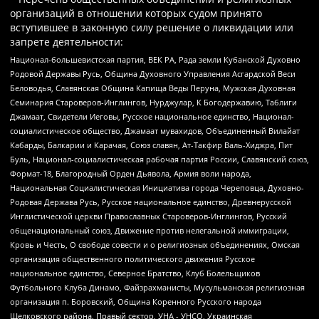
организаций в отношении которых судом принято
вступившее в законную силу решение о ликвидации или
запрете деятельности:
Национал-большевистская партия, ВЕК РА, Рада земли Кубанской Духовно
Родовой Державы Русь, Община Духовного Управления Асгардской Веси
Беловодья, Славянская Община Капища Веды Перуна, Мужская Духовная
Семинария Староверов-Инглингов, Нурджулар, К Богодержавию, Таблиги
Джамаат, Свидетели Иеговы, Русское национальное единство, Национал-
социалистическое общество, Джамаат мувахидов, Объединенный Вилайат
Кабарды, Балкарии и Карачая, Союз славян, Ат-Такфир Валь-Хиджра, Пит
Буль, Национал-социалистическая рабочая партия России, Славянский союз,
Формат-18, Благородный Орден Дьявола, Армия воли народа,
Национальная Социалистическая Инициатива города Череповца, Духовно-
Родовая Держава Русь, Русское национальное единство, Древнерусской
Инглистической церкви Православных Староверов-Инглингов, Русский
общенациональный союз, Движение против нелегальной иммиграции,
Кровь и Честь, О свободе совести и о религиозных объединениях, Омская
организация общественного политического движения Русское
национальное единство, Северное Братство, Клуб Болельщиков
Футбольного Клуба Динамо, Файзрахманисты, Мусульманская религиозная
организация п. Боровский, Община Коренного Русского народа
Щелковского района, Правый сектор, УНА - УНСО, Украинская