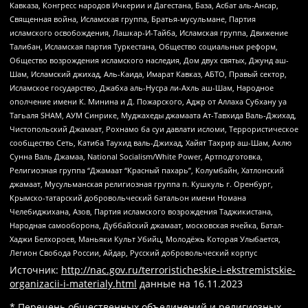
Кавказа, Конгресс народов Ичкерии и Дагестана, База, Асбат аль-Ансар,
Священная война, Исламская группа, Братья-мусульмане, Партия
исламского освобождения, Лашкар-И-Тайба, Исламская группа, Движение
Талибан, Исламская партия Туркестана, Общество социальных реформ,
Общество возрождения исламского наследия, Дом двух святых, Джунд аш-
Шам, Исламский джихад, Аль-Каида, Имарат Кавказ, АБТО, Правый сектор,
Исламское государство, Джабха аль-Нусра ли-Ахль аш-Шам, Народное
ополчение имени К. Минина и Д. Пожарского, Аджр от Аллаха Субхану уа
Тагьаля SHAM, АУМ Синрике, Муджахеды джамаата Ат-Тавхида Валь-Джихад,
Чистопольский Джамаат, Рохнамо ба суи давлати исломи, Террористическое
сообщество Сеть, Катиба Таухид валь-Джихад, Хайят Тахрир аш-Шам, Ахлю
Сунна Валь Джамаа, National Socialism/White Power, Артподготовка,
Религиозная группа “Джамаат “Красный пахарь”, Колумбайн, Хатлонский
джамаат, Мусульманская религиозная группа п. Кушкуль г. Оренбург,
Крымско-татарский добровольческий батальон имени Номана
Челебиджихана, Азов, Партия исламского возрождения Таджикистана,
Народная самооборона, Дуббайский джамаат, московская ячейка, Батал-
Хаджи Белхороев, Маньяки Культ Убийц, Молодёжь Которая Улыбается,
Легион Свобода России, Айдар, Русский добровольческий корпус
Источник:
http://nac.gov.ru/terroristicheskie-i-ekstremistskie-
organizacii-i-materialy.html
данные на
16.11.2023
* Перечень общественных объединений и религиозных