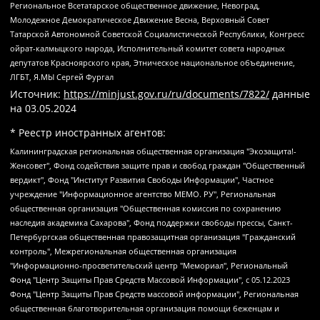
Региональное Всетатарское общественное движение, Невоград,
Молодежное Демократическое Движение Весна, Верховный Совет
Татарской Автономной Советской Социалистической Республики, Конгресс
ойрат-калмыцкого народа, Исполнительный комитет совета народных
депутатов Красноярского края, Этническое национальное объединение,
ЛГБТ, Я.МЫ Сергей Фургал
Источник:
https://minjust.gov.ru/ru/documents/7822/
данные
на
03.05.2024
* Реестр иностранных агентов:
Калининградская региональная общественная организация "Экозащита!-Женсовет", Фонд содействия защите прав и свобод граждан "Общественный вердикт", Фонд "Институт Развития Свободы Информации", Частное учреждение "Информационное агентство МЕМО. РУ", Региональная общественная организация "Общественная комиссия по сохранению наследия академика Сахарова", Фонд поддержки свободы прессы, Санкт-Петербургская общественная правозащитная организация "Гражданский контроль", Межрегиональная общественная организация "Информационно-просветительский центр "Мемориал", Региональный Фонд "Центр Защиты Прав Средств Массовой Информации", с 05.12.2023 Фонд "Центр Защиты Прав Средств массовой информации", Региональная общественная благотворительная организация помощи беженцам и мигрантам "Гражданское содействие", Негосударственное образовательное учреждение дополнительного профессионального образования (повышение квалификации) специалистов "АКАДЕМИЯ ПО ПРАВАМ ЧЕЛОВЕКА", Свердловская региональная общественная организация "Сутяжник", Автономная некоммерческая организация "Центр независимых социологических исследований", Союз общественных объединений "Российский исследовательский центр по правам человека", Региональное общественное учреждение научно-информационный центр "МЕМОРИАЛ", Некоммерческая организация "Фонд защиты гласности", Автономная некоммерческая организация "Институт прав человека", Городская общественная организация "Екатеринбургское общество "МЕМОРИАЛ", Городская общественная организация "Рязанское историко-просветительское и правозащитное общество "Мемориал" (Рязанский Мемориал), Челябинский региональный орган общественной самодеятельности – женское общественное объединение "Женщины Евразии", Челябинский региональный орган общественной самодеятельности "Уральская правозащитная группа", Фонд содействия защите здоровья и социальной справедливости имени Андрея Рылькова, Автономная Некоммерческая Организация "Аналитический Центр Юрия Левады", Автономная некоммерческая организация социальной поддержки населения "Проект Апрель", Региональная общественная организация помощи женщинам и детям, находящимся в кризисной ситуации "Информационно-методический центр "Анна", Фонд содействия развитию массовых коммуникаций и правовому просвещению "Так-так-Так", Фонд содействия устойчивому развитию "Серебряная тайга", Свердловский региональный общественный фонд социальных проектов "Новое время", "Idel.Реалии", Кавказ.Реалии, Крым.Реалии, Телеканал Настоящее Время, Татаро-башкирская служба Радио Свобода (Azatliq Radiosi), Радио Свободная Европа/Радио Свобода (PCE/PC), "Сибирь.Реалии", "Фактограф", Благотворительный фонд помощи осужденным и их семьям, Автономная некоммерческая организация "Институт глобализации и социальных движений", Фонд "В защиту прав заключенных", Частное учреждение "Центр поддержки и содействия развитию средств массовой информации", Пензенский региональный общественный благотворительный фонд "Гражданский союз", "Север.Реалии", Некоммерческая организация Фонд "Правовая инициатива", Общество с ограниченной ответственностью "Радио Свободная Европа/Радио Свобода", Чешское информационное агентство "MEDIUM-ORIENT", Красноярская региональная общественная организация "Мы против СПИДа", Камалягин Денис Николаевич, Маркелов Сергей Евгеньевич, Пономарев Лев Александрович, Савицкая Людмила Алексеевна, Автономная некоммерческая организация "Центр по работе с проблемой насилия "НАСИЛИЮ.НЕТ", Межрегиональный профессиональный союз работников здравоохранения "Альянс врачей", Юридическое лицо, зарегистрированное в Латвийской Республике, SIA "Medusa Project" (регистрационный номер 40103797863, дата регистрации 10.06.2014), Некоммерческая организация "Фонд по борьбе с коррупцией", Автономная некоммерческая организация "Институт права и публичной политики", Баданин Роман Сергеевич, Гликин Максим Александрович, Железнова Мария Михайловна, Лукьянова Юлия Сергеевна, Маетная Елизавета Витальевна, Маняхин Петр Борисович, Чуракова Ольга Владимировна, Ярош Юлия Петровна, Юридическое лицо "The Insider SIA", зарегистрированное в Риге, Латвийская Республика (дата регистрации 26.06.2015), являющееся администратором доменного имени интернет-издания "The Insider SIA", https://theins.ru, Постернак Алексей Евгеньевич, Рубин Михаил Аркадьевич, Анин Роман Александрович, Юридическое лицо Istories fonds, зарегистрированное в Латвийской Республике (регистрационный номер 50008295751, дата регистрации 24.02.2020), Великовский Дмитрий Александрович, Долинина Ирина Николаевна, Мароховская Алеся Алексеевна, Шлейнов Роман Юрьевич, Шмагун Олеся Валентиновна, Общество с ограниченной ответственностью "Альтаир 2021", Общество с ограниченной ответственностью "Вега 2021", Общество с ограниченной ответственностью "Главный редактор 2021", Общество с ограниченной ответственностью "Ромашки монолит", Важенков Артем Валерьевич, Ивановская областная общественная организация "Центр гендерных исследований", Гурман Юрий Альбертович, Медиапроект "ОВД-Инфо", Егоров Владимир Владимирович, Жилинский Владимир Александрович, Общество с ограниченной ответственностью "ЗП", Иванова София Юрьевна, Карезина Инна Павловна, Кильтау Екатерина Викторовна, Петров Алексей Викторович, Пискунов Сергей Евгеньевич, Смирнов Сергей Сергеевич, Тихонов Михаил Сергеевич, Общество с ограниченной ответственностью "ЖУРНАЛИСТ-ИНОСТРАННЫЙ АГЕНТ", Арапова Галина Юрьевна, Вольтская Татьяна Анатольевна, Американская компания "Mason G.E.S. Anonymous Foundation" (США), являющаяся владельцем интернет-издания https://mnews.world/, Компания "Stichting Bellingcat", зарегистрированная в Нидерландах (дата регистрации 11.07.2018), Захаров Андрей Вячеславович, Клепиковская Екатерина Дмитриевна, Общество с ограниченной ответственностью "МЕМО", Перл Роман Александрович, Симонов Евгений Алексеевич, Соловьева Елена Анатольевна, Сотников Даниил Владимирович, Сурначева Елизавета Дмитриевна, Автономная некоммерческая организация по защите прав человека и информированию населения "Якутия – Наше Мнение", Общество с ограниченной ответственностью "Москоу диджитал медиа", с 26.01.2023 Общество с ограниченной ответственностью "Чайка Белые сады", Ветошкина Валерия Валерьевна, Заговора Максим Александрович, Межрегиональное общественное движение "Российская ЛГБТ - сеть", Оленичев Максим Владимирович, Павлов Иван Юрьевич, Скворцова Елена Сергеевна, Общество с ограниченной ответственностью "Как бы инагент", Кочетков Игорь Викторович, Общество с ограниченной ответственностью "Честные выборы", Еланчик Олег Александрович, Общество с ограниченной ответственностью "Нобелевский призыв", Гималова Регина Эмилевна, Григорьев Андрей Валерьевич, Григорьева Алина Александровна, Ассоциация по содействию защите прав призывников, альтернативнослужащих и военнослужащих "Правозащитная группа "Гражданин.Армия.Право", Хисамова Регина Фаритовна, Автономная некоммерческая организация по реализации социально-правовых программ "Лилит", Дальневосточное общественное движение "Маяк", Санкт-Петербургская ЛГБТ-инициативная группа "Выход", Инициативная группа ЛГБТ+ "Реверс", Алексеев Андрей Викторович, Бекбулатова Таисия Львовна, Беляев Иван Михайлович, Владыкина Елена Сергеевна, Гельман Марат Александрович, Никульшина Вероника Юрьевна, Толоконникова Надежда Андреевна, Шендерович Виктор Анатольевич, Общество с ограниченной ответственностью "Данное сообщение", Общество с ограниченной ответственностью Издательский дом "Новая глава", Айнбиндер Александра Александровна, Московский комьюнити-центр для ЛГБТ+инициатив, Благотворительный фонд развития филантропии, Deutsche Welle (Германия, Kurt-Schumacher-Strasse 3, 53113 Bonn), Борзунова Мария Михайловна, Воробьев Виктор Викторович, Голубева Анна Львовна, Константинова Алла Михайловна, Малкова Ирина Владимировна, Мурадов Мурад Абдулгалимович, Осетинская Елизавета Николаевна, Понасенков Евгений Николаевич, Ганапольский Матвей Юрьевич, Киселев Евгений Алексеевич, Борухович Ирина Григорьевна, Дремин Иван Тимофеевич, Дубровский Дмитрий Викторович, Красноярская региональная общественная организация поддержки и развития альтернативных образовательных технологий и межкультурных коммуникаций "ИНТЕРРА", Маяковская Екатерина Алексеевна, Фейгин Марк Захарович, Филимонов Андрей Викторович, Дзугкоева Регина Николаевна, Доброхотов Роман Александрович, Дудь Юрий Александрович, Елкин Сергей Владимирович, Кругликов Кирилл Игоревич, Сабунаева Мария Леонидовна, Семенов Алексей Владимирович, Шаинян Карен Багратович, Шульман Екатерина Михайловна, Асафьев Артур Валерьевич, Вахштайн Виктор Семенович, Венедиктов Алексей Алексеевич, Лушникова Екатерина Евгеньевна, Волков Леонид Михайлович, Невзоров Александр Глебович, Пархоменко Сергей Борисович, Сироткин Ярослав Николаевич, Кара-Мурза Владимир Владимирович, Баранова Наталья Владимировна, Гозман Леонид Яковлевич, Кагарлицкий Борис Юльевич, Климарев Михаил Валерьевич, Милов Владимир Станиславович, Автономная некоммерческая организация Краснодарский центр современного искусства "Типография", Моргенштерн Алишер Тагирович, Соболь Любовь Эдуардовна, Общество с ограниченной ответственностью "ЛИЗА НОРМ", Каспаров Гарри Кимович, Ходорковский Михаил Борисович, Общество с ограниченной ответственностью "Апрельские тезисы", Данилович Ирина Брониславовна, Кашин Олег Владимирович, Петров Николай Владимирович, Пивоваров Алексей Владимирович, Соколов Михаил Владимирович, Цветкова Юлия Владимировна, Чичваркин Евгений Александрович, Комитет против пыток/Команда против пыток, Общество с ограниченной ответственностью "Первый научный", Общество с ограниченной ответственностью "Вертолет и ко", Белоцерковская Вероника Борисовна, Кац Максим Евгеньевич, Лазарева Татьяна Юрьевна, Шаведдинов Руслан Табризович, Яшин Илья Валерьевич, Общество с ограниченной ответственностью "Иноагент ААВ", Алешковский Дмитрий Петрович, Альбац Евгения Марковна, Быков Дмитрий Львович, Галямина Юлия Евгеньевна, Лойко Сергей Леонидович, Мартынов Кирилл Константинович, Медведев Сергей Александрович, Крашенинников Федор Геннадиевич, Гордеева Катерина Вл