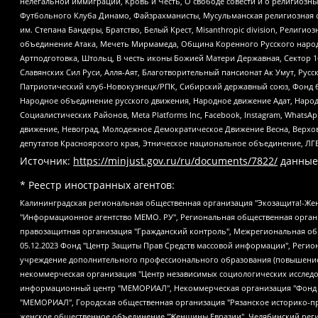
нелегальной иммиграции, Кровь и Честь, О свободе совести и о религиоз
Футбольного Клуба Динамо, Файзрахманисты, Мусульманская религиозная о
им. Степана Бандеры, Братство, Белый Крест, Misanthropic division, Рели
объединение Атака, Мечеть Мирмамеда, Община Коренного Русского народа
Артподготовка, Штольц, В честь иконы Божией Матери Державная, Сектор 1
Славянских Сил Руси, Алля-Аят, Благотворительный пансионат Ак Умут, Русск
Патриотический клуб-Новокузнецк/РПК, Сибирский державный союз, Фонд б
Народное объединение русского движения, Народное движение Адат, Народ
Социалистических Районов, Meta Platforms Inc, Facebook, Instagram, Wha
движение, Невоград, Молодежное Демократическое Движение Весна, Верхов
депутатов Красноярского края, Этническое национальное объединение, ЛГ
Источник:
https://minjust.gov.ru/ru/documents/7822/
данные
* Реестр иностранных агентов:
Калининградская региональная общественная организация "Экозащита!-Женсовет", Фонд содействия защите прав и свобод граждан "Общественный вердикт", Фонд "Институт Развития Свободы Информации", Частное учреждение "Информационное агентство МЕМО. РУ", Региональная общественная организация "Общественная комиссия по сохранению наследия академика Сахарова", Фонд поддержки свободы прессы, Санкт-Петербургская общественная правозащитная организация "Гражданский контроль", Межрегиональная общественная организация "Информационно-просветительский центр "Мемориал", Региональный Фонд "Центр Защиты Прав Средств Массовой Информации", с 05.12.2023 Фонд "Центр Защиты Прав Средств массовой информации", Региональная общественная благотворительная организация помощи беженцам и мигрантам "Гражданское содействие", Негосударственное образовательное учреждение дополнительного профессионального образования (повышение квалификации) специалистов "АКАДЕМИЯ ПО ПРАВАМ ЧЕЛОВЕКА", Свердловская региональная общественная организация "Сутяжник", Автономная некоммерческая организация "Центр независимых социологических исследований", Союз общественных объединений "Российский исследовательский центр по правам человека", Региональное общественное учреждение научно-информационный центр "МЕМОРИАЛ", Некоммерческая организация "Фонд защиты гласности", Автономная некоммерческая организация "Институт прав человека", Городская общественная организация "Екатеринбургское общество "МЕМОРИАЛ", Городская общественная организация "Рязанское историко-просветительское и правозащитное общество "Мемориал" (Рязанский Мемориал), Челябинский региональный орган общественной самодеятельности – женское общественное объединение "Женщины Евразии", Челябинский региональный орган общественной самодеятельности "Уральская правозащитная группа", Фонд содействия защите здоровья и социальной справедливости имени Андрея Рылькова, Автономная Некоммерческая Организация "Аналитический Центр Юрия Левады", Автономная некоммерческая организация социальной поддержки населения "Проект Апрель", Региональная общественная организация помощи женщинам и детям, находящимся в кризисной ситуации "Информационно-методический центр "Анна", Фонд содействия развитию массовых коммуникаций и правовому просвещению "Так-так-Так", Фонд содействия устойчивому развитию "Серебряная тайга", Свердловский региональный общественный фонд социальных проектов "Новое время", "Idel.Реалии", Кавказ.Реалии, Крым.Реалии, Телеканал Настоящее Время, Татаро-башкирская служба Радио Свобода (Azatliq Radiosi), Радио Свободная Европа/Радио Свобода (PCE/PC), "Сибирь.Реалии", "Фактограф", Благотворительный фонд помощи осужденным и их семьям, Автономная некоммерческая организация "Институт глобализации и социальных движений", Фонд "В защиту прав заключенных", Частное учреждение "Центр поддержки и содействия развитию средств массовой информации", Пензенский региональный общественный благотворительный фонд "Гражданский союз", "Север.Реалии", Некоммерческая организация Фонд "Правовая инициатива", Общество с ограниченной ответственностью "Радио Свободная Европа/Радио Свобода", Чешское информационное агентство "MEDIUM-ORIENT", Красноярская региональная общественная организация "Мы против СПИДа", Камалягин Денис Николаевич, Маркелов Сергей Евгеньевич, Пономарев Лев Александрович, Савицкая Людмила Алексеевна, Автоно