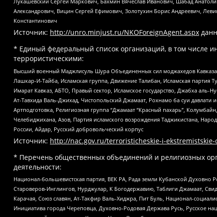
Лукашевский Сергей Маркович, Бахмин Вячеслав Иванович, Шабад Анатоли
Александрович, Вицин Сергей Ефимович, Золотухин Борис Андреевич, Леви
Константинович
Источник:
http://unro.minjust.ru/NKOForeignAgent.aspx
данн
* Единый федеральный список организаций, в том числе и
террористическими:
Высший военный Маджлисуль Шура Объединенных сил моджахедов Кавказа, Ко
Лашкар-И-Тайба, Исламская группа, Движение Талибан, Исламская партия Т
Имарат Кавказ, АБТО, Правый сектор, Исламское государство, Джабха аль-
Ат-Тавхида Валь-Джихад, Чистопольский Джамаат, Рохнамо ба суи давлати и
Артподготовка, Религиозная группа “Джамаат “Красный пахарь”, Колумбайн
Челебиджихана, Азов, Партия исламского возрождения Таджикистана, Народ
России, Айдар, Русский добровольческий корпус
Источник:
http://nac.gov.ru/terroristicheskie-i-ekstremistskie-
* Перечень общественных объединений и религиозных орг
деятельности:
Национал-большевистская партия, ВЕК РА, Рада земли Кубанской Духовно
Староверов-Инглингов, Нурджулар, К Богодержавию, Таблиги Джамаат, Сви
Карачая, Союз славян, Ат-Такфир Валь-Хиджра, Пит Буль, Национал-социал
Инициатива города Череповца, Духовно-Родовая Держава Русь, Русское н