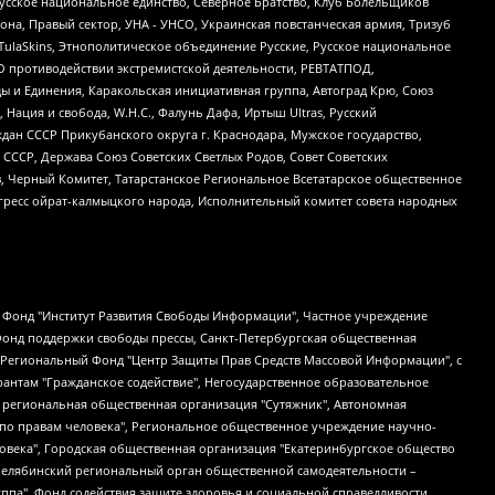
усское национальное единство, Северное Братство, Клуб Болельщиков
а, Правый сектор, УНА - УНСО, Украинская повстанческая армия, Тризуб
 TulaSkins, Этнополитическое объединение Русские, Русское национальное
О противодействии экстремистской деятельности, РЕВТАТПОД,
ы и Единения, Каракольская инициативная группа, Автоград Крю, Союз
 Нация и свобода, W.H.С., Фалунь Дафа, Иртыш Ultras, Русский
ан СССР Прикубанского округа г. Краснодара, Мужское государство,
СССР, Держава Союз Советских Светлых Родов, Совет Советских
в, Черный Комитет, Татарстанское Региональное Всетатарское общественное
гресс ойрат-калмыцкого народа, Исполнительный комитет совета народных
евосточное общественное движение "Маяк", Санкт-Петербургская ЛГБТ-инициативная группа "Выход", Инициативная группа ЛГБТ+ "Реверс", Алексеев Андрей Викторович, Бекбулатова Таисия Львовна, Беляев Иван Михайлович, Владыкина Елена Сергеевна, Гельман Марат Александрович, Никульшина Вероника Юрьевна, Толоконникова Надежда Андреевна, Шендерович Виктор Анатольевич, Общество с ограниченной ответственностью "Данное сообщение", Общество с ограниченной ответственностью Издательский дом "Новая глава", Айнбиндер Александра Александровна, Московский комьюнити-центр для ЛГБТ+инициатив, Благотворительный фонд развития филантропии, Deutsche Welle (Германия, Kurt-Schumacher-Strasse 3, 53113 Bonn), Борзунова Мария Михайловна, Воробьев Виктор Викторович, Голубева Анна Львовна, Константинова Алла Михайловна, Малкова Ирина Владимировна, Мурадов Мурад Абдулгалимович, Осетинская Елизавета Николаевна, Понасенков Евгений Николаевич, Ганапольский Матвей Юрьевич, Киселев Евгений Алексеевич, Борухович Ирина Григорьевна, Дремин Иван Тимофеевич, Дубровский Дмитрий Викторович, Красноярская региональная общественная организация поддержки и развития альтернативных образовательных технологий и межкультурных коммуникаций "ИНТЕРРА", Маяковская Екатерина Алексеевна, Фейгин Марк Захарович, Филимонов Андрей Викторович, Дзугкоева Регина Николаевна, Доброхотов Роман Александрович, Дудь Юрий Александрович, Елкин Сергей Владимирович, Кругликов Кирилл Игоревич, Сабунаева Мария Леонидовна, Семенов Алексей Владимирович, Шаинян Карен Багратович, Шульман Екатерина Михайловна, Асафьев Артур Валерьевич, Вахштайн Виктор Семенович, Венедиктов Алексей Алексеевич, Лушникова Екатерина Евгеньевна, Волков Леонид Михайлович, Невзоров Александр Глебович, Пархоменко Сергей Борисович, Сироткин Ярослав Николаевич, Кара-Мурза Владимир Владимирович, Баранова Наталья Владимировна, Гозман Леонид Яковлевич, Кагарлицкий Борис Юльевич, Климарев Михаил Валерьевич, Милов Владимир Станиславович, Автономная некоммерческая организация Краснодарский центр современного искусства "Типография", Моргенштерн Алишер Тагирович, Соболь Любовь Эдуардовна, Общество с ограниченной ответственностью "ЛИЗА НОРМ", Каспаров Гарри Кимович, Ходорковский Михаил Борисович, Общество с ограниченной ответственностью "Апрельские тезисы", Данилович Ирина Брониславовна, Кашин Олег Владимирович, Петров Николай Владимирович, Пивоваров Алексей Владимирович, Соколов Михаил Владимирович, Цветкова Юлия Владимировна, Чичваркин Евгений Александрович, Комитет против пыток/Команда против пыток, Общество с ограниченной ответственностью "Первый научный", Общество с ограниченной ответственностью "Вертолет и ко", Белоцерковская Вероника Борисовна, Кац Максим Евгеньевич, Лазарева Татьяна Юрьевна, Шаведдинов Руслан Табризович, Яшин Илья Валерьевич, Общество с ограниченной ответственностью "Иноагент ААВ", Алешковский Дмитрий Петрович, Альбац Евгения Марковна, Быков Дмитрий Львович, Галямина Юлия Евгеньевна, Лойко Сергей Леонидович, Мартынов Кирилл Константинович, Медведев Сергей Александрович, Крашенинников Федор Геннадиевич, Гордеева Катерина Вл