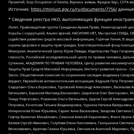
Прометей, Stop Occupation of Karelia, Вернись живым, Фридом Хаус, СОТА 
Источник:
https://minjust.gov.ru/ru/documents/7756/
данные
* Сведения реестра НКО, выполняющих функции иностранн
Лилит, Правозащитная группа Гражданин.Армия.Право, Нижегородский цент
борьбы с коррупцией, Альянс врачей, НАСИЛИЮ.НЕТ, Мы против СПИДа, СВЕ
содействия развитию средств массовой информации, Горячая Линия, В защ
охраны здоровья и защиты прав граждан, Благотворительный фонд помощи ос
Мемориал, Аналитический Центр Юрия Левады, Издательство Парк Гагарина
гласности, Российский исследовательский центр по правам человека, Даль
Сутяжник, АКАДЕМИЯ ПО ПРАВАМ ЧЕЛОВЕКА, Центр развития некоммерческих
Защиты Прав Средств Массовой Информации, Институт развития прессы - Си
Закон, Общественная комиссия по сохранению наследия академика Сахаров
вердикт, Евразийская антимонопольная ассоциация, Бедушев Петр Петрови
Сидорович Ольга Борисовна, Туровский Александр Алексеевич, Васильева А
Евгеньевич, Барахоев Магомед Бекханович, Шарипков Олег Викторович, М
Тимур Рифгатович, Романова Ольга Евгеньевна, Щаров Сергей Алексадрови
Петровна, Кочеткова Татьяна Владимировна, Чуркина Наталья Валерьевна, 
Илларионова Юлия Юрьевна, Саранг Анна Васильевна, Захарова Светлана 
Гефтер Валентин Михайлович, Симонов Алексей Кириллович, Флиге Ирина 
Беляев Сергей Иванович, Голубева Елена Николаевна, Ганнушкина Светлана
Вячеславович, Арапова Галина Юрьевна, Свечников Анатолий Мариевич, П