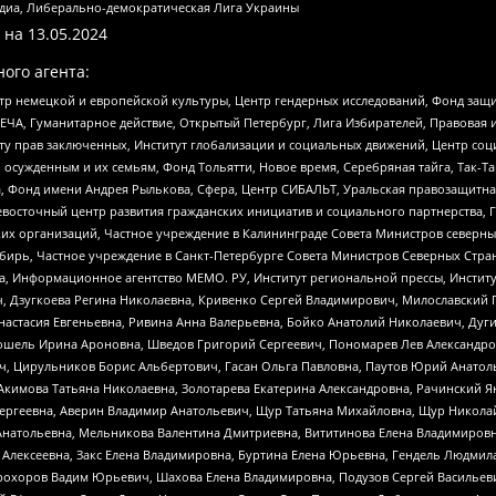
медиа, Либерально-демократическая Лига Украины
 на
13.05.2024
ого агента:
р немецкой и европейской культуры, Центр гендерных исследований, Фонд защи
ЧА, Гуманитарное действие, Открытый Петербург, Лига Избирателей, Правовая 
иту прав заключенных, Институт глобализации и социальных движений, Центр 
ужденным и их семьям, Фонд Тольятти, Новое время, Серебряная тайга, Так-Так-
, Фонд имени Андрея Рылькова, Сфера, Центр СИБАЛЬТ, Уральская правозащитна
невосточный центр развития гражданских инициатив и социального партнерства, 
 организаций, Частное учреждение в Калининграде Совета Министров северных 
бирь, Частное учреждение в Санкт-Петербурге Совета Министров Северных Стра
а, Информационное агентство МЕМО. РУ, Институт региональной прессы, Инсти
ч, Дзугкоева Регина Николаевна, Кривенко Сергей Владимирович, Милославски
настасия Евгеньевна, Ривина Анна Валерьевна, Бойко Анатолий Николаевич, Дуг
ошель Ирина Ароновна, Шведов Григорий Сергеевич, Пономарев Лев Александро
ч, Цирульников Борис Альбертович, Гасан Ольга Павловна, Паутов Юрий Анато
Акимова Татьяна Николаевна, Золотарева Екатерина Александровна, Рачинский Я
Сергеевна, Аверин Владимир Анатольевич, Щур Татьяна Михайловна, Щур Никола
Анатольевна, Мельникова Валентина Дмитриевна, Вититинова Елена Владимировн
 Алексеевна, Закс Елена Владимировна, Буртина Елена Юрьевна, Гендель Людмил
рохоров Вадим Юрьевич, Шахова Елена Владимировна, Подузов Сергей Васильеви