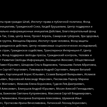
ты прав граждан Штаб, Институт права и публичной политики, Фонд
инициатива, Гражданский Союз, Хасдей Ерушалаим, Центр поддержки и
социально-информационных инициатив Действие, Благотворительный фонд
Так, Сова, центр Анна, Проект Апрель, Самарская губерния, Эра здоровья,
я группа, Женщины Евразии, Институт прав человека, Фонд защиты
Гражданское действие, Центр независимых социологических исследований,
стран, Гражданское содействие, Трансперенси Интернешнл-Р, Центр
н, Фонд поддержки свободы прессы, Гражданский контроль, Человек и
тут Развития Свободы Информации, Экозащита!-Женсовет, Общественный
й Павел Юрьевич, Шнырова Ольга Вадимовна, Чанышева Лилия Айратовна,
ин Сергей Георгиевич, Пивоваров Андрей Сергеевич, Аверин Виталий
вич, Каргалицкий Борис Юльевич, Созаев Валерий Валерьевич, Исламов
льевич, Верховский Александр Маркович, Пислакова-Паркер Марина
н Збигневич, Жемкова Елена Борисовна, Гудков Лев Дмитриевич,
й Алексеевич, Блинушов Андрей Юрьевич, Мосин Алексей Геннадьевич,
а, Баженова Светлана Куприяновна, Максимов Сергей Владимирович,
а Залмановна, Кокорина Екатерина Алексеевна, Шуманов Илья
ч, Протасова Ирина Вячеславовна, Литинский Леонид Борисович,