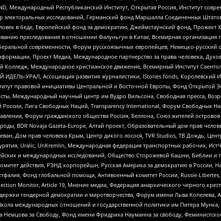
 Международный Республиканский Институт, Открытая Россия, Институт совре
р электоральных исследований, Германский фонд Маршалла Соединенных Штатов
еловек в беде, Европейский фонд за демократию, Джеймстаунский фонд, Прожект
дованию преследования в отношении Фалуньгун в Китае, Всемирная организация 
беральной современности, Форум русскоязычных европейцев, Немецко-русский о
формации, Проект Медиа, Международное партнерство за права человека, Духов
 Колледж, Международное христианское движение, Всемирный Институт Саентол
 ИДЕЛЬ-УРАЛ, Ассоциация развития журналистики, IStories fonds, Королевск
r, Институт правовой инициативы Центральной и Восточной Европы, Фонд Открытой Э
ты, Международный научный центр им Вудро Вильсона, Свободная пресса, Возро
России, Лига Свободных Наций, Transparеncy International, Форум Свободных Н
правления, Форум гражданского общества Россия, Беллона, Союз жителей острово
роды, BDR Novaja Gazeta-Europe, Алтай проект, Образовательный дом прав челов
еван, Дом прав человека Крым, Центр дикого лосося, TVR Studios, ТВ Дождь, Це
урятия, Uralic, UnKremlin, Международная федерация транспортных рабочих, Ист
ейских и международных исследований, Общество Сторожевой башни, Библии и тр
омитет действия, РЭНД корпорейшн, Русская Америка за демократию в России, Н
фалия, Фонд глобальной помощи, Антивоенный комитет России, Russie-Libertes, L
lection Monitor, Article 19, Мнение медиа, Федерация анархического черного кр
и гендерной демократии и миротворчества, Форум имени Льва Копелева, American C
г, Школа международных отношений и государственной политики им Питера Мунка
 Немцова за Свободу, Фонд имени Фридриха Науманна за свободу, Феминистско