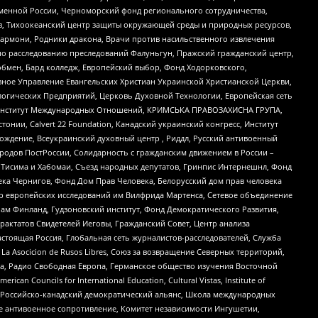
менной России, Черноморский фонд регионального сотрудничества,
, Тихоокеанский центр защиты окружающей среды и природных ресурсов,
 Хармони, Родники дракона, Врачи против насильственного извлечения
по расследованию преследований Фалуньгун, Пражский гражданский центр,
бмен, Бард колледж, Европейский выбор, Фонд Ходорковского,
ное Управление Евангельских Христиан Украинской Христианской Церкви,
огических Предприятий, Церковь Духовной Технологии, Европейская сеть
ий Институт Международных Отношений, КРИМСЬКА ПРАВОЗАХИСНА ГРУПА,
стонии, Calvert 22 Foundation, Канадский украинский конгресс, Институт
ждение, Всеукраинский духовный центр , Риддл, Русский антивоенный
ародов ПостРоссии, Солидарность с гражданским движением в России –
в Тисима и Хабомаи, Съезд народных депутатов, Гринпис Интернешнл, Фонд
ека Чернигов, Фонд Дом Прав Человека, Белорусский дом прав человека
нтр европейских исследований им Вилфрида Мартенса, Сетевое объединение
Чам Финланд, Гудзоновский институт, Фонд Демократического Развития,
актатов Свидетелей Иеговы, Гражданский Совет, Центр анализа
астоящая Россия, Глобальная сеть журналистов-расследователей, Служба
a Asocicion de Rusos Libres, Союз за возвращение Северных территорий,
еста, Радио Свободная Европа, Германское общество изучения Восточной
ouncils for International Education, Cultural Vistas, Institute of
, Российско-канадский демократический альянс, Школа международных
е антивоенное сопротивление, Комитет независимости Ингушетии,