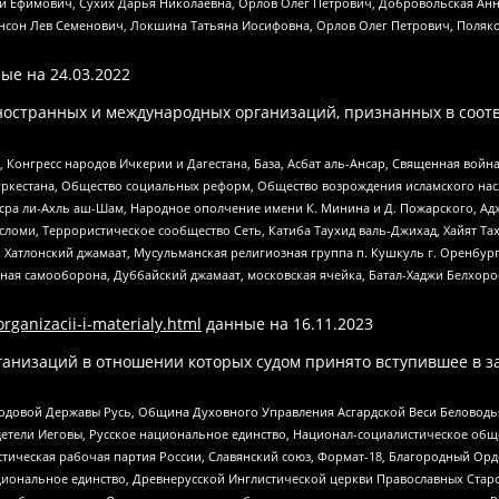
й Ефимович, Сухих Дарья Николаевна, Орлов Олег Петрович, Добровольская Анн
нсон Лев Семенович, Локшина Татьяна Иосифовна, Орлов Олег Петрович, Поляк
ые на
24.03.2022
ностранных и международных организаций, признанных в соотв
нгресс народов Ичкерии и Дагестана, База, Асбат аль-Ансар, Священная война,
уркестана, Общество социальных реформ, Общество возрождения исламского насл
Нусра ли-Ахль аш-Шам, Народное ополчение имени К. Минина и Д. Пожарского, Ад
сломи, Террористическое сообщество Сеть, Катиба Таухид валь-Джихад, Хайят Тах
, Хатлонский джамаат, Мусульманская религиозная группа п. Кушкуль г. Оренбу
ная самооборона, Дуббайский джамаат, московская ячейка, Батал-Хаджи Белхор
organizacii-i-materialy.html
данные на
16.11.2023
анизаций в отношении которых судом принято вступившее в з
 Родовой Державы Русь, Община Духовного Управления Асгардской Веси Беловод
детели Иеговы, Русское национальное единство, Национал-социалистическое об
истическая рабочая партия России, Славянский союз, Формат-18, Благородный Ор
ациональное единство, Древнерусской Инглистической церкви Православных Ста