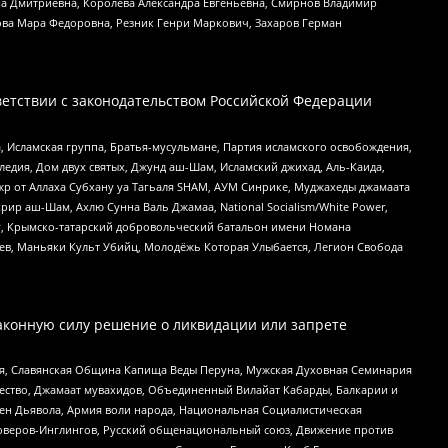
а Дмитриевна, Королева Александра Евгеньевна, Смирнов Владимир
ова Мара Федоровна, Резник Генри Маркович, Захаров Герман
етствии с законодательством Российской Федерации
 Исламская группа, Братья-мусульмане, Партия исламского освобождения,
едия, Дом двух святых, Джунд аш-Шам, Исламский джихад, Аль-Каида,
жр от Аллаха Субхану уа Тагьаля SHAM, АУМ Синрике, Муджахеды джамаата
рир аш-Шам, Ахлю Сунна Валь Джамаа, National Socialism/White Power,
рг, Крымско-татарский добровольческий батальон имени Номана
оев, Маньяки Культ Убийц, Молодёжь Которая Улыбается, Легион Свобода
аконную силу решение о ликвидации или запрете
ья, Славянская Община Капища Веды Перуна, Мужская Духовная Семинария
щество, Джамаат мувахидов, Объединенный Вилайат Кабарды, Балкарии и
ден Дьявола, Армия воли народа, Национальная Социалистическая
роверов-Инглингов, Русский общенациональный союз, Движение против