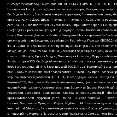
Институт Международных Отношений, MEDIA DEVELOPMENT INVESTMENT FUND,
Европейская Платформа за Демократические Выборы, Международный цент
Свободная Россия, Всемирный конгресс украинцев, Атлантический совет, Ч
органов, Фалунь Дафа, Друзья Фалуньгун, Фалуньгун, Коалиция по рассле
Ассоциация школ политических исследований при Совете Европы, Центр ли
Оксфордский российский фонд, Фонд Будущее России, Компания свободы ин
Новое Поколение, Духовное Учебное Заведение Международный Библейский
организаций по наблюдению за выборами, Республика Польша, СВОБОДНЫЙ
Фонд имени Генриха Бёлля, Stichting Bellingcat, Bellingcat Ltd, The Inside
Макдональда-Лорье, Украинская национальная федерация Канады, Декабрис
комитет в Швеции, Проект Медуза, Фонд Андрея Сахарова, Форум свободной 
Solidarus, КрымSOS, Свободный университет, Институт государственного у
борьбы с коррупцией Инк, Завет церквей TCCN, Агора, Всемирный фонд при
имени Бориса Звозскова, Дом прав человека Тбилиси, Дом прав человека Ер
журналистов расследователей, АЛЛАТРА, За свободную Россию, Свободная Б
Комитет-2024, Центрально-Европейский университет, Центр восточноевроп
европейской политики, Академическая сеть Восточная Европа, Российский к
поддержки, Свободная Россия Берлин, Свободная Россия Северный Рейн-Вест
Крымскотатарский Ресурсный Центр, Глобальный союз IndustriALL, Russian E
Европы, Фонд имени Фридриха Эберта, XZ gGmbH, Мобильная академия поддержк
International Education, Антивоенное движение Антальи, Открытый диало
отношений им Нормана Патерсона, Центр Гражданских Свобод, Фонд Бориса