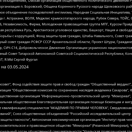
ных объединениях, Омская организация общественного политического движения Р
рганизация п. Боровский, Община Коренного Русского народа Щелковского район
гиозное объединение последователей инглиизма, Народная Социальная Инициатива,
 г. Астрахани, ВОЛЯ, Меджлис крымскотатарского народа, Рубеж Севера, ТОЙС, 
6, Независимость, Фирма, Молодежная правозащитная группа МПГ, Курсом Правд
ая республика Русь, Арестантское уголовное единство, Башкорт, Нация и свобода,
орьбы с коррупцией, Фонд защиты прав граждан, Штабы Навального, Совет гражд
ный совет граждан РСФСР СССР Архангельской области, Проект Штурм, Граждане 
tsApp, СИЧ-С14, Добровольческое Движение Организации украинских националисто
ный Совет Татарской Автономной Советской Социалистической Республики, Кон
БТ, Я.МЫ Сергей Фургал
 на
03.05.2024
мная некоммерческая организация "Центр по работе с проблемой насилия "НАСИЛИЮ.НЕТ", Межрегиональный профессиональный союз работников здравоохранения "Альянс врачей", Юридическое лицо, зарегистрированное в Латвийской Республике, SIA "Medusa Project" (регистрационный номер 40103797863, дата регистрации 10.06.2014), Некоммерческая организация "Фонд по борьбе с коррупцией", Автономная некоммерческая организация "Институт права и публичной политики", Баданин Роман Сергеевич, Гликин Максим Александрович, Железнова Мария Михайловна, Лукьянова Юлия Сергеевна, Маетная Елизавета Витальевна, Маняхин Петр Борисович, Чуракова Ольга Владимировна, Ярош Юлия Петровна, Юридическое лицо "The Insider SIA", зарегистрированное в Риге, Латвийская Республика (дата регистрации 26.06.2015), являющееся администратором доменного имени интернет-издания "The Insider SIA", https://theins.ru, Постернак Алексей Евгеньевич, Рубин Михаил Аркадьевич, Анин Роман Александрович, Юридическое лицо Istories fonds, зарегистрированное в Латвийской Республике (регистрационный номер 50008295751, дата регистрации 24.02.2020), Великовский Дмитрий Александрович, Долинина Ирина Николаевна, Мароховская Алеся Алексеевна, Шлейнов Роман Юрьевич, Шмагун Олеся Валентиновна, Общество с ограниченной ответственностью "Альтаир 2021", Общество с ограниченной ответственностью "Вега 2021", Общество с ограниченной ответственностью "Главный редактор 2021", Общество с ограниченной ответственностью "Ромашки монолит", Важенков Артем Валерьевич, Ивановская областная общественная организация "Центр гендерных исследований", Гурман Юрий Альбертович, Медиапроект "ОВД-Инфо", Егоров Владимир Владимирович, Жилинский Владимир Александрович, Общество с ограниченной ответственностью "ЗП", Иванова София Юрьевна, Карезина Инна Павловна, Кильтау Екатерина Викторовна, Петров Алексей Викторович, Пискунов Сергей Евгеньевич, Смирнов Сергей Сергеевич, Тихонов Михаил Сергеевич, Общество с ограниченной ответственностью "ЖУРНАЛИСТ-ИНОСТРАННЫЙ АГЕНТ", Арапова Галина Юрьевна, Вольтская Татьяна Анатольевна, Американская компания "Mason G.E.S. Anonymous Foundation" (США), являющаяся владельцем интернет-издания https://mnews.world/, Компания "Stichting Bellingcat", зарегистрированная в Нидерландах (дата регистрации 11.07.2018), Захаров Андрей Вячеславович, Клепиковская Екатерина Дмитриевна, Общество с ограниченной ответственностью "МЕМО", Перл Роман Александрович, Симонов Евгений Алексеевич, Соловьева Елена Анатольевна, Сотников Даниил Владимирович, Сурначева Елизавета Дмитриевна, Автономная некоммерческая организация по защите прав человека и информированию населения "Якутия – Наше Мнение", Общество с ограниченной ответственностью "Москоу диджитал медиа", с 26.01.2023 Общество с ограниченной ответственностью "Чайка Белые сады", Ветошкина Валерия Валерьевна, Заговора Максим Александрович, Межрегиональное общественное движение "Российская ЛГБТ - сеть", Оленичев Максим Владимирович, Павлов Иван Юрьевич, Скворцова Елена Сергеевна, Общество с ограниченной ответственностью "Как бы инагент", Кочетков Игорь Викторович, Общество с ограниченной ответственностью "Честные выборы", Еланчик Олег Александрович, Общество с ограниченной ответственностью "Нобелевский призыв", Гималова Регина Эмилевна, Григорьев Андрей Валерьевич, Григорьева Алина Александровна, Ассоциация по содействию защите прав призывников, альтернативнослужащих и военнослужащих "Правозащитная группа "Гражданин.Армия.Право", Хисамова Регина Фаритовна, Автономная некоммерческая организация по реализации социально-правовых программ "Лилит", Дальн